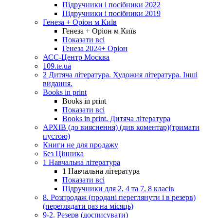
Підручники і посібники 2022
Підручники і посібники 2019
Генеза + Оріон м Київ
Генеза + Оріон м Київ
Показати всі
Генеза 2024+ Оріон
АСС-Центр Москва
109.te.ua
2 Дитяча література. Художня література. Інші
видання.
Books in print
Books in print
Показати всі
Books in print. Дитяча література
АРХІВ (до вияснення) (див коментар)(тримати
пустою)
Книги не для продажу
Без Цінника
1 Навчальна література
1 Навчальна література
Показати всі
Підручники для 2, 4 та 7, 8 класів
8. Розпродаж (продані переглянути і в резерв)
(переглядати раз на місяць)
9-2. Резерв (досписувати)