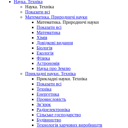
Наука. Техніка
Наука. Техніка
Показати всі
Математика. Природничі науки
Математика. Природничі науки
Показати всі
Математика
Хімія
Довідкові видання
Біологія
Екологія
Фізика
Астрономія
Наука про Землю
Прикладні науки. Техніка
Прикладні науки. Техніка
Показати всі
Техніка
Енергетика
Промисловість
Зв’язок
Радіоелектроніка
Сільське господарство
Будівництво
Технологія харчових виробництв