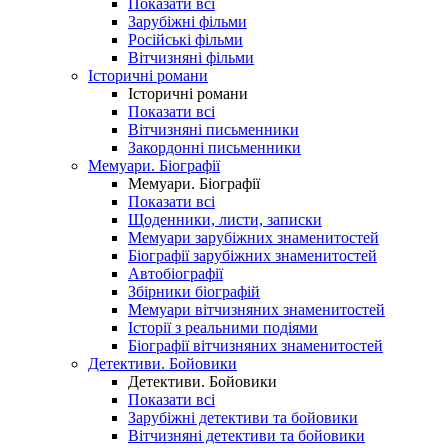
Показати всі
Зарубіжні фільми
Російські фільми
Вітчизняні фільми
Історичні романи
Історичні романи
Показати всі
Вітчизняні письменники
Закордонні письменники
Мемуари. Біографії
Мемуари. Біографії
Показати всі
Щоденники, листи, записки
Мемуари зарубіжних знаменитостей
Біографії зарубіжних знаменитостей
Автобіографії
Збірники біографій
Мемуари вітчизняних знаменитостей
Історії з реальними подіями
Біографії вітчизняних знаменитостей
Детективи. Бойовики
Детективи. Бойовики
Показати всі
Зарубіжні детективи та бойовики
Вітчизняні детективи та бойовики