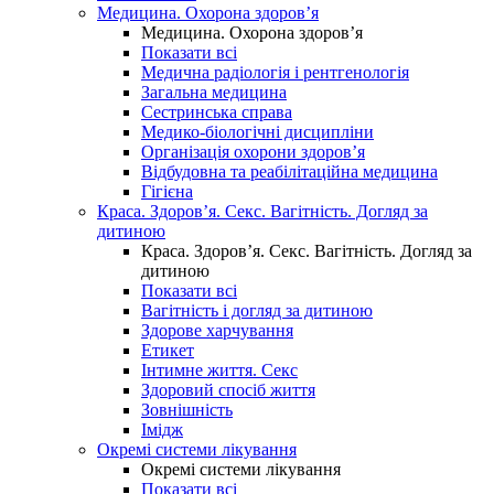
Медицина. Охорона здоров’я
Медицина. Охорона здоров’я
Показати всі
Медична радіологія і рентгенологія
Загальна медицина
Сестринська справа
Медико-біологічні дисципліни
Організація охорони здоров’я
Відбудовна та реабілітаційна медицина
Гігієна
Краса. Здоров’я. Секс. Вагітність. Догляд за
дитиною
Краса. Здоров’я. Секс. Вагітність. Догляд за
дитиною
Показати всі
Вагітність і догляд за дитиною
Здорове харчування
Етикет
Інтимне життя. Секс
Здоровий спосіб життя
Зовнішність
Імідж
Окремі системи лікування
Окремі системи лікування
Показати всі