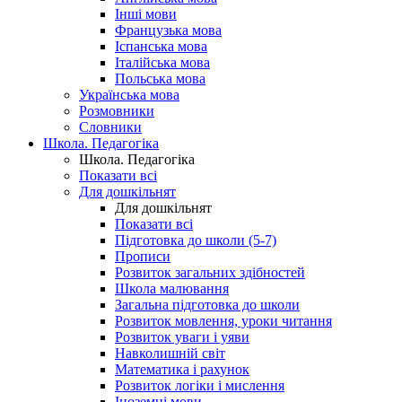
Інші мови
Французька мова
Іспанська мова
Італійська мова
Польська мова
Українська мова
Розмовники
Словники
Школа. Педагогіка
Школа. Педагогіка
Показати всі
Для дошкільнят
Для дошкільнят
Показати всі
Підготовка до школи (5-7)
Прописи
Розвиток загальних здібностей
Школа малювання
Загальна підготовка до школи
Розвиток мовлення, уроки читання
Розвиток уваги і уяви
Навколишній світ
Математика і рахунок
Розвиток логіки і мислення
Іноземні мови