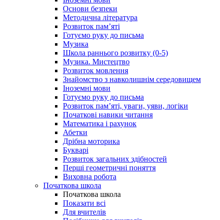
Основи безпеки
Методична література
Розвиток пам’яті
Готуємо руку до письма
Музика
Школа раннього розвитку (0-5)
Музика. Мистецтво
Розвиток мовлення
Знайомство з навколишнім середовищем
Іноземні мови
Готуємо руку до письма
Розвиток пам’яті, уваги, уяви, логіки
Початкові навики читання
Математика і рахунок
Абетки
Дрібна моторика
Букварі
Розвиток загальних здібностей
Перші геометричні поняття
Виховна робота
Початкова школа
Початкова школа
Показати всі
Для вчителів