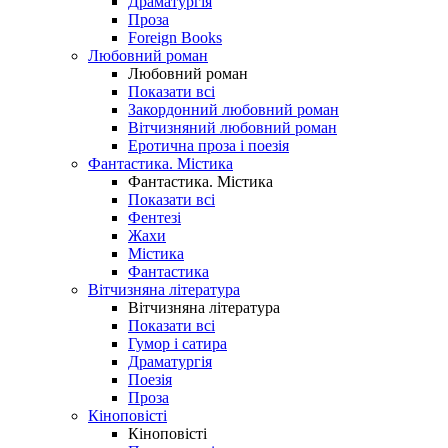
Драматургія
Проза
Foreign Books
Любовний роман
Любовний роман
Показати всі
Закордонний любовний роман
Вітчизняний любовний роман
Еротична проза і поезія
Фантастика. Містика
Фантастика. Містика
Показати всі
Фентезі
Жахи
Містика
Фантастика
Вітчизняна література
Вітчизняна література
Показати всі
Гумор і сатира
Драматургія
Поезія
Проза
Кіноповісті
Кіноповісті