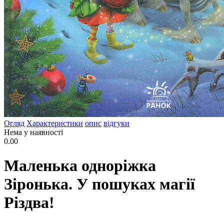
Огляд
Характеристики
опис
відгуки
Нема у наявності
0.00
Маленька одноріжка
Зіронька. У пошуках магії
Різдва!