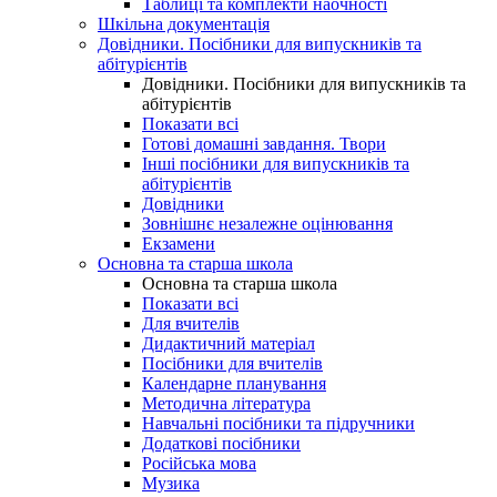
Таблиці та комплекти наочності
Шкільна документація
Довідники. Посібники для випускників та
абітурієнтів
Довідники. Посібники для випускників та
абітурієнтів
Показати всі
Готові домашні завдання. Твори
Інші посібники для випускників та
абітурієнтів
Довідники
Зовнішнє незалежне оцінювання
Екзамени
Основна та старша школа
Основна та старша школа
Показати всі
Для вчителів
Дидактичний матеріал
Посібники для вчителів
Календарне планування
Методична література
Навчальні посібники та підручники
Додаткові посібники
Російська мова
Музика