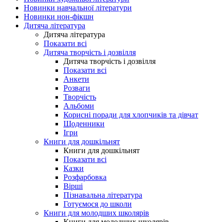
Новинки навчальної літератури
Новинки нон-фікшн
Дитяча література
Дитяча література
Показати всі
Дитяча творчість і дозвілля
Дитяча творчість і дозвілля
Показати всі
Анкети
Розваги
Творчість
Альбоми
Корисні поради для хлопчиків та дівчат
Щоденники
Ігри
Книги для дошкільнят
Книги для дошкільнят
Показати всі
Казки
Розфарбовка
Вірші
Пізнавальна література
Готуємося до школи
Книги для молодших школярів
Книги для молодших школярів