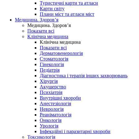
Туристичні карти та атласи
Карти світу
Плани міст та атласи міст
Медицина. Здоров’я
Медицина. Здоров’я
Показати всі
Клінічна медицина
Клінічна медицина
Показати всі
Дерматовенерологія
Стоматологія
Гінекологія
Педіатрія
Діагностика і терапія інших захворювань
Хірургія
Акушерство
Психіатрія
Внутрішні хвороби
Анестезіологія
Неврологія
Реаніматологія
Онкологія
Урологія
Інфекційні і паразитарні хвороби
Токсикологія