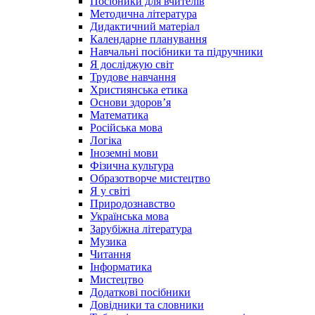
Посібники для вчителів
Методична література
Дидактичний матеріал
Календарне планування
Навчальні посібники та підручники
Я досліджую світ
Трудове навчання
Християнська етика
Основи здоров’я
Математика
Російська мова
Логіка
Іноземні мови
Фізична культура
Образотворче мистецтво
Я у світі
Природознавство
Українська мова
Зарубіжна література
Музика
Читання
Інформатика
Мистецтво
Додаткові посібники
Довідники та словники