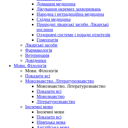
Домашня медицина
Лікування окремих захворювань
Народна і нетрадиційна медицина
Східна медицина
Природні лікарські засоби. Лікарські
рослини
Оздоровчі системи і поради цілителів
Гомеопатія
Лікарські засоби
Фармакологія
Ветеринарія
Довідники
Мови. Філологія
Мови. Філологія
Показати всі
Мовознавство. Літературознавство
Мовознавство. Літературознавство
Показати всі
Мовознавство
Літературознавство
Іноземні мови
Іноземні мови
Показати всі
Німецька мова
Англійська мова