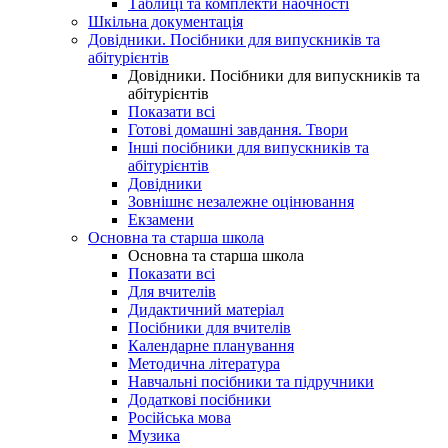
Таблиці та комплекти наочності
Шкільна документація
Довідники. Посібники для випускників та
абітурієнтів
Довідники. Посібники для випускників та
абітурієнтів
Показати всі
Готові домашні завдання. Твори
Інші посібники для випускників та
абітурієнтів
Довідники
Зовнішнє незалежне оцінювання
Екзамени
Основна та старша школа
Основна та старша школа
Показати всі
Для вчителів
Дидактичний матеріал
Посібники для вчителів
Календарне планування
Методична література
Навчальні посібники та підручники
Додаткові посібники
Російська мова
Музика