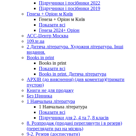
Підручники і посібники 2022
Підручники і посібники 2019
Генеза + Оріон м Київ
Генеза + Оріон м Київ
Показати всі
Генеза 2024+ Оріон
АСС-Центр Москва
109.te.ua
2 Дитяча література. Художня література. Інші
видання.
Books in print
Books in print
Показати всі
Books in print. Дитяча література
АРХІВ (до вияснення) (див коментар)(тримати
пустою)
Книги не для продажу
Без Цінника
1 Навчальна література
1 Навчальна література
Показати всі
Підручники для 2, 4 та 7, 8 класів
8. Розпродаж (продані переглянути і в резерв)
(переглядати раз на місяць)
9-2. Резерв (досписувати)