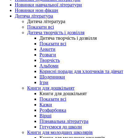
Новинки навчальної літератури
Новинки нон-фікшн
Дитяча література
Дитяча література
Показати всі
Дитяча творчість і дозвілля
Дитяча творчість і дозвілля
Показати всі
Анкети
Розваги
Творчість
Альбоми
Корисні поради для хлопчиків та дівчат
Щоденники
Ігри
Книги для дошкільнят
Книги для дошкільнят
Показати всі
Казки
Розфарбовка
Вірші
Пізнавальна література
Готуємося до школи
Книги для молодших школярів
Книги для молодших школярів