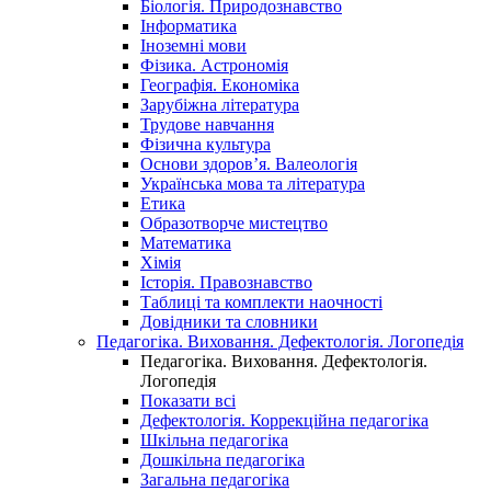
Біологія. Природознавство
Інформатика
Іноземні мови
Фізика. Астрономія
Географія. Економіка
Зарубіжна література
Трудове навчання
Фізична культура
Основи здоров’я. Валеологія
Українська мова та література
Етика
Образотворче мистецтво
Математика
Хімія
Історія. Правознавство
Таблиці та комплекти наочності
Довідники та словники
Педагогіка. Виховання. Дефектологія. Логопедія
Педагогіка. Виховання. Дефектологія.
Логопедія
Показати всі
Дефектологія. Коррекційна педагогіка
Шкільна педагогіка
Дошкільна педагогіка
Загальна педагогіка