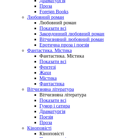
Драматургія
Проза
Foreign Books
Любовний роман
Любовний роман
Показати всі
Закордонний любовний роман
Вітчизняний любовний роман
Еротична проза і поезія
Фантастика. Містика
Фантастика. Містика
Показати всі
Фентезі
Жахи
Містика
Фантастика
Вітчизняна література
Вітчизняна література
Показати всі
Гумор і сатира
Драматургія
Поезія
Проза
Кіноповісті
Кіноповісті