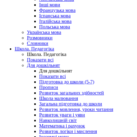
Інші мови
Французька мова
Іспанська мова
Італійська мова
Польська мова
Українська мова
Розмовники
Словники
Школа. Педагогіка
Школа. Педагогіка
Показати всі
Для дошкільнят
Для дошкільнят
Показати всі
Підготовка до школи (5-7)
Прописи
Розвиток загальних здібностей
Школа малювання
Загальна підготовка до школи
Розвиток мовлення, уроки читання
Розвиток уваги і уяви
Навколишній світ
Математика і рахунок
Розвиток логіки і мислення
Іноземні мови