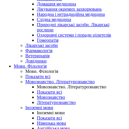
Домашня медицина
Лікування окремих захворювань
Народна і нетрадиційна медицина
Східна медицина
Природні лікарські засоби. Лікарські
рослини
Оздоровчі системи і поради цілителів
Гомеопатія
Лікарські засоби
Фармакологія
Ветеринарія
Довідники
Мови. Філологія
Мови. Філологія
Показати всі
Мовознавство. Літературознавство
Мовознавство. Літературознавство
Показати всі
Мовознавство
Літературознавство
Іноземні мови
Іноземні мови
Показати всі
Німецька мова
Англійська мова