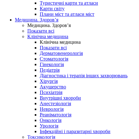
Туристичні карти та атласи
Карти світу
Плани міст та атласи міст
Медицина. Здоров’я
Медицина. Здоров’я
Показати всі
Клінічна медицина
Клінічна медицина
Показати всі
Дерматовенерологія
Стоматологія
Гінекологія
Педіатрія
Діагностика і терапія інших захворювань
Хірургія
Акушерство
Психіатрія
Внутрішні хвороби
Анестезіологія
Неврологія
Реаніматологія
Онкологія
Урологія
Інфекційні і паразитарні хвороби
Токсикологія