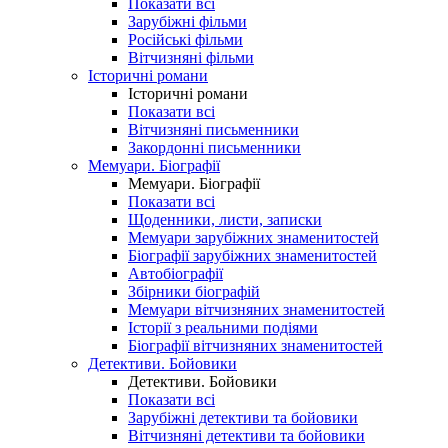
Показати всі
Зарубіжні фільми
Російські фільми
Вітчизняні фільми
Історичні романи
Історичні романи
Показати всі
Вітчизняні письменники
Закордонні письменники
Мемуари. Біографії
Мемуари. Біографії
Показати всі
Щоденники, листи, записки
Мемуари зарубіжних знаменитостей
Біографії зарубіжних знаменитостей
Автобіографії
Збірники біографій
Мемуари вітчизняних знаменитостей
Історії з реальними подіями
Біографії вітчизняних знаменитостей
Детективи. Бойовики
Детективи. Бойовики
Показати всі
Зарубіжні детективи та бойовики
Вітчизняні детективи та бойовики