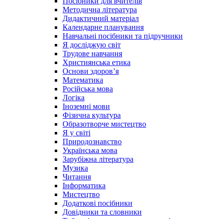
Посібники для вчителів
Методична література
Дидактичний матеріал
Календарне планування
Навчальні посібники та підручники
Я досліджую світ
Трудове навчання
Християнська етика
Основи здоров’я
Математика
Російська мова
Логіка
Іноземні мови
Фізична культура
Образотворче мистецтво
Я у світі
Природознавство
Українська мова
Зарубіжна література
Музика
Читання
Інформатика
Мистецтво
Додаткові посібники
Довідники та словники