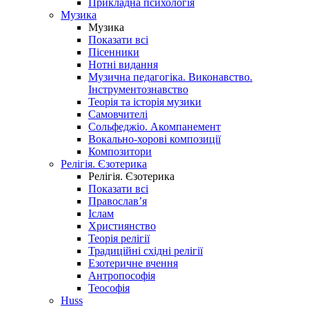
Прикладна психологія
Музика
Музика
Показати всі
Пісенники
Нотні видання
Музична педагогіка. Виконавство.
Інструментознавство
Теорія та історія музики
Самовчителі
Сольфеджіо. Акомпанемент
Вокально-хорові композиції
Композитори
Релігія. Єзотерика
Релігія. Єзотерика
Показати всі
Православ’я
Іслам
Християнство
Теорія релігії
Традиційні східні релігії
Езотеричне вчення
Антропософія
Теософія
Huss