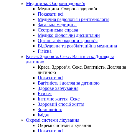
Медицина. Охорона здоров’я
Медицина. Охорона здоров’я
Показати всі
Медична радіологія і рентгенологія
Загальна медицина
Сестринська справа
Медико-біологічні дисципліни
Організація охорони здоров’я
Відбудовна та реабілітаційна медицина
Гігієна
Краса. Здоров’я. Секс. Вагітність. Догляд за
дитиною
Краса. Здоров’я. Секс. Вагітність. Догляд за
дитиною
Показати всі
Вагітність і догляд за дитиною
Здорове харчування
Етикет
Інтимне життя. Секс
Здоровий спосіб життя
Зовнішність
Імідж
Окремі системи лікування
Окремі системи лікування
Показати всі