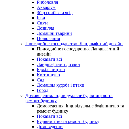
Риболовля
Акваріум
Збір грибів та ягід
Ігри
Свята
Дозвілля
Домашні тварини
Полювання
Присадибне господарство. Ландшафтний дизайн
Присадибне господарство. Ландшафтний
дизайн
Показати всі
Ландшафтний дизайн
Бджільництво
Квітництво
Сад
Домашня худоба і птахи
Город
Домоведення. Індивідуальне будівництво та
ремонт будинку
Домоведення. Індивідуальне будівництво та
ремонт будинку
Показати всі
Будівництво та ремонт будинку
Домоведення