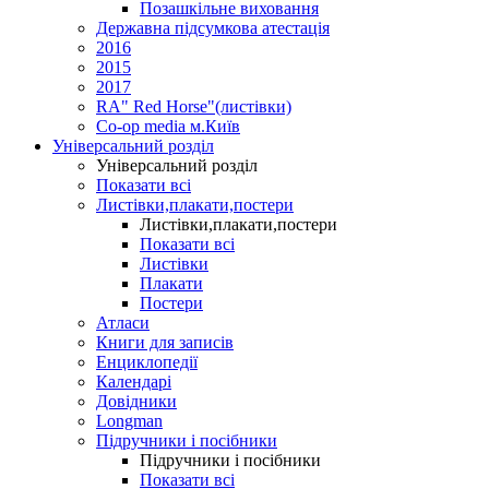
Позашкільне виховання
Державна підсумкова атестація
2016
2015
2017
RA" Red Horse"(листівки)
Co-op media м.Київ
Універсальний розділ
Універсальний розділ
Показати всі
Листівки,плакати,постери
Листівки,плакати,постери
Показати всі
Листівки
Плакати
Постери
Атласи
Книги для записів
Енциклопедії
Календарі
Довідники
Longman
Підручники і посібники
Підручники і посібники
Показати всі