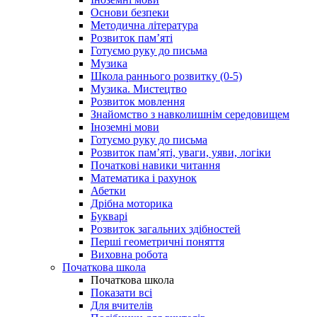
Основи безпеки
Методична література
Розвиток пам’яті
Готуємо руку до письма
Музика
Школа раннього розвитку (0-5)
Музика. Мистецтво
Розвиток мовлення
Знайомство з навколишнім середовищем
Іноземні мови
Готуємо руку до письма
Розвиток пам’яті, уваги, уяви, логіки
Початкові навики читання
Математика і рахунок
Абетки
Дрібна моторика
Букварі
Розвиток загальних здібностей
Перші геометричні поняття
Виховна робота
Початкова школа
Початкова школа
Показати всі
Для вчителів