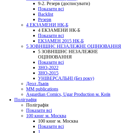
9-2. Резерв (досписувати)
Показати всі
Backlist
Резерв
4 ЕКЗАМЕНИ НК-Б
4 ЕКЗАМЕНИ НК-Б
Показати всі
ЕКЗАМЕН 2015 НК-Б
5 ЗОВНІШНЄ НЕЗАЛЕЖНЕ ОЦІНЮВАННЯ
5 ЗОВНІШНЄ НЕЗАЛЕЖНЕ
ОЦІНЮВАННЯ
Показати всі
ЗНО-2022
ЗНО-2015
УНІВЕРСАЛЬНІ (Без року)
Деол Львів
MM publications
Asgardian Comics, Ugar Production м. Київ
Поліграфія
Поліграфія
Показати всі
100 книг м. Москва
100 книг м. Москва
Показати всі
1