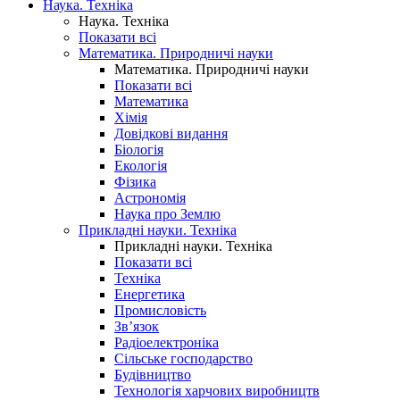
Наука. Техніка
Наука. Техніка
Показати всі
Математика. Природничі науки
Математика. Природничі науки
Показати всі
Математика
Хімія
Довідкові видання
Біологія
Екологія
Фізика
Астрономія
Наука про Землю
Прикладні науки. Техніка
Прикладні науки. Техніка
Показати всі
Техніка
Енергетика
Промисловість
Зв’язок
Радіоелектроніка
Сільське господарство
Будівництво
Технологія харчових виробництв