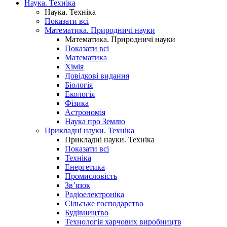
Наука. Техніка
Наука. Техніка
Показати всі
Математика. Природничі науки
Математика. Природничі науки
Показати всі
Математика
Хімія
Довідкові видання
Біологія
Екологія
Фізика
Астрономія
Наука про Землю
Прикладні науки. Техніка
Прикладні науки. Техніка
Показати всі
Техніка
Енергетика
Промисловість
Зв’язок
Радіоелектроніка
Сільське господарство
Будівництво
Технологія харчових виробництв