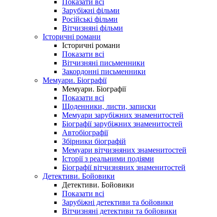
Показати всі
Зарубіжні фільми
Російські фільми
Вітчизняні фільми
Історичні романи
Історичні романи
Показати всі
Вітчизняні письменники
Закордонні письменники
Мемуари. Біографії
Мемуари. Біографії
Показати всі
Щоденники, листи, записки
Мемуари зарубіжних знаменитостей
Біографії зарубіжних знаменитостей
Автобіографії
Збірники біографій
Мемуари вітчизняних знаменитостей
Історії з реальними подіями
Біографії вітчизняних знаменитостей
Детективи. Бойовики
Детективи. Бойовики
Показати всі
Зарубіжні детективи та бойовики
Вітчизняні детективи та бойовики