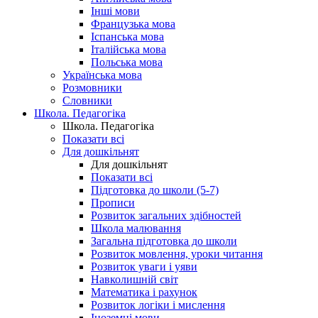
Інші мови
Французька мова
Іспанська мова
Італійська мова
Польська мова
Українська мова
Розмовники
Словники
Школа. Педагогіка
Школа. Педагогіка
Показати всі
Для дошкільнят
Для дошкільнят
Показати всі
Підготовка до школи (5-7)
Прописи
Розвиток загальних здібностей
Школа малювання
Загальна підготовка до школи
Розвиток мовлення, уроки читання
Розвиток уваги і уяви
Навколишній світ
Математика і рахунок
Розвиток логіки і мислення
Іноземні мови