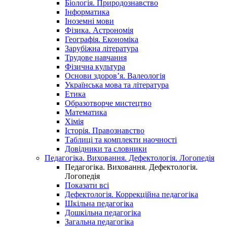
Біологія. Природознавство
Інформатика
Іноземні мови
Фізика. Астрономія
Географія. Економіка
Зарубіжна література
Трудове навчання
Фізична культура
Основи здоров’я. Валеологія
Українська мова та література
Етика
Образотворче мистецтво
Математика
Хімія
Історія. Правознавство
Таблиці та комплекти наочності
Довідники та словники
Педагогіка. Виховання. Дефектологія. Логопедія
Педагогіка. Виховання. Дефектологія.
Логопедія
Показати всі
Дефектологія. Коррекційна педагогіка
Шкільна педагогіка
Дошкільна педагогіка
Загальна педагогіка