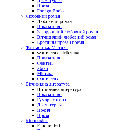
Драматургія
Проза
Foreign Books
Любовний роман
Любовний роман
Показати всі
Закордонний любовний роман
Вітчизняний любовний роман
Еротична проза і поезія
Фантастика. Містика
Фантастика. Містика
Показати всі
Фентезі
Жахи
Містика
Фантастика
Вітчизняна література
Вітчизняна література
Показати всі
Гумор і сатира
Драматургія
Поезія
Проза
Кіноповісті
Кіноповісті