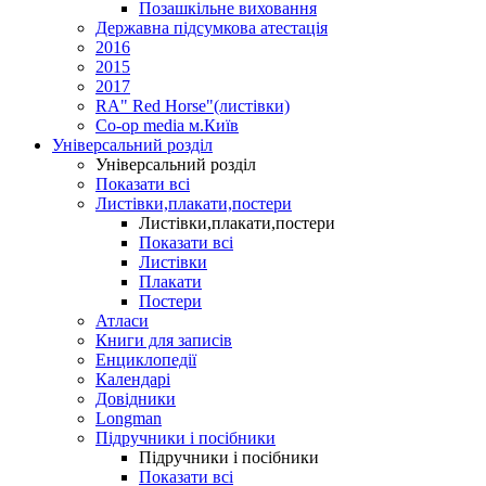
Позашкільне виховання
Державна підсумкова атестація
2016
2015
2017
RA" Red Horse"(листівки)
Co-op media м.Київ
Універсальний розділ
Універсальний розділ
Показати всі
Листівки,плакати,постери
Листівки,плакати,постери
Показати всі
Листівки
Плакати
Постери
Атласи
Книги для записів
Енциклопедії
Календарі
Довідники
Longman
Підручники і посібники
Підручники і посібники
Показати всі