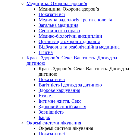
Медицина. Охорона здоров’я
Медицина. Охорона здоров’я
Показати всі
Медична радіологія і рентгенологія
Загальна медицина
Сестринська справа
Медико-біологічні дисципліни
Організація охорони здоров’я
Відбудовна та реабілітаційна медицина
Гігієна
Краса. Здоров’я. Секс. Вагітність. Догляд за
дитиною
Краса. Здоров’я. Секс. Вагітність. Догляд за
дитиною
Показати всі
Вагітність і догляд за дитиною
Здорове харчування
Етикет
Інтимне життя. Секс
Здоровий спосіб життя
Зовнішність
Імідж
Окремі системи лікування
Окремі системи лікування
Показати всі