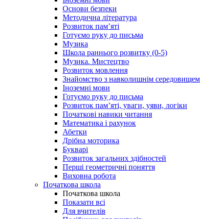
Основи безпеки
Методична література
Розвиток пам’яті
Готуємо руку до письма
Музика
Школа раннього розвитку (0-5)
Музика. Мистецтво
Розвиток мовлення
Знайомство з навколишнім середовищем
Іноземні мови
Готуємо руку до письма
Розвиток пам’яті, уваги, уяви, логіки
Початкові навики читання
Математика і рахунок
Абетки
Дрібна моторика
Букварі
Розвиток загальних здібностей
Перші геометричні поняття
Виховна робота
Початкова школа
Початкова школа
Показати всі
Для вчителів