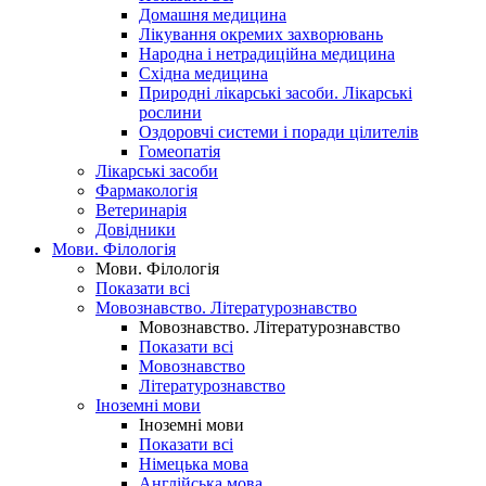
Домашня медицина
Лікування окремих захворювань
Народна і нетрадиційна медицина
Східна медицина
Природні лікарські засоби. Лікарські
рослини
Оздоровчі системи і поради цілителів
Гомеопатія
Лікарські засоби
Фармакологія
Ветеринарія
Довідники
Мови. Філологія
Мови. Філологія
Показати всі
Мовознавство. Літературознавство
Мовознавство. Літературознавство
Показати всі
Мовознавство
Літературознавство
Іноземні мови
Іноземні мови
Показати всі
Німецька мова
Англійська мова