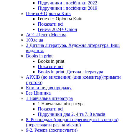
Підручники і посібники 2022
Підручники і посібники 2019
Генеза + Оріон м Київ
Генеза + Оріон м Київ
Показати всі
Генеза 2024+ Оріон
АСС-Центр Москва
109.te.ua
2 Дитяча література. Художня література. Інші
видання.
Books in print
Books in print
Показати всі
Books in print. Дитяча література
АРХІВ (до вияснення) (див коментар)(тримати
пустою)
Книги не для продажу
Без Цінника
1 Навчальна література
1 Навчальна література
Показати всі
Підручники для 2, 4 та 7, 8 класів
8. Розпродаж (продані переглянути і в резерв)
(переглядати раз на місяць)
9-2. Резерв (досписувати)