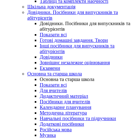
Таблиці та комплекти наочності
Шкільна документація
Довідники. Посібники для випускників та
абітурієнтів
Довідники. Посібники для випускників та
абітурієнтів
Показати всі
Готові домашні завдання. Твори
Інші посібники для випускників та
абітурієнтів
Довідники
Зовнішнє незалежне оцінювання
Екзамени
Основна та старша школа
Основна та старша школа
Показати всі
Для вчителів
Дидактичний матеріал
Посібники для вчителів
Календарне планування
Методична література
Навчальні посібники та підручники
Додаткові посібники
Російська мова
Музика