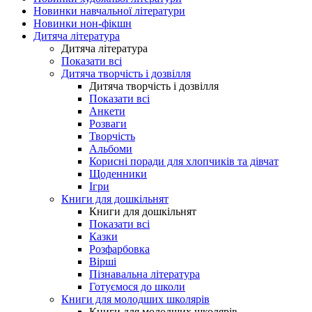
Новинки навчальної літератури
Новинки нон-фікшн
Дитяча література
Дитяча література
Показати всі
Дитяча творчість і дозвілля
Дитяча творчість і дозвілля
Показати всі
Анкети
Розваги
Творчість
Альбоми
Корисні поради для хлопчиків та дівчат
Щоденники
Ігри
Книги для дошкільнят
Книги для дошкільнят
Показати всі
Казки
Розфарбовка
Вірші
Пізнавальна література
Готуємося до школи
Книги для молодших школярів
Книги для молодших школярів