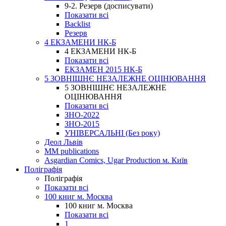
9-2. Резерв (досписувати)
Показати всі
Backlist
Резерв
4 ЕКЗАМЕНИ НК-Б
4 ЕКЗАМЕНИ НК-Б
Показати всі
ЕКЗАМЕН 2015 НК-Б
5 ЗОВНІШНЄ НЕЗАЛЕЖНЕ ОЦІНЮВАННЯ
5 ЗОВНІШНЄ НЕЗАЛЕЖНЕ
ОЦІНЮВАННЯ
Показати всі
ЗНО-2022
ЗНО-2015
УНІВЕРСАЛЬНІ (Без року)
Деол Львів
MM publications
Asgardian Comics, Ugar Production м. Київ
Поліграфія
Поліграфія
Показати всі
100 книг м. Москва
100 книг м. Москва
Показати всі
1