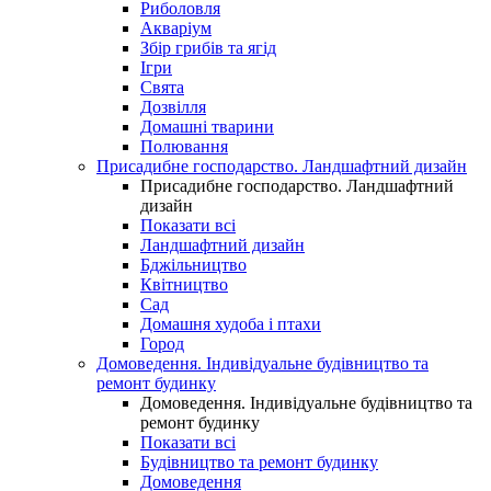
Риболовля
Акваріум
Збір грибів та ягід
Ігри
Свята
Дозвілля
Домашні тварини
Полювання
Присадибне господарство. Ландшафтний дизайн
Присадибне господарство. Ландшафтний
дизайн
Показати всі
Ландшафтний дизайн
Бджільництво
Квітництво
Сад
Домашня худоба і птахи
Город
Домоведення. Індивідуальне будівництво та
ремонт будинку
Домоведення. Індивідуальне будівництво та
ремонт будинку
Показати всі
Будівництво та ремонт будинку
Домоведення