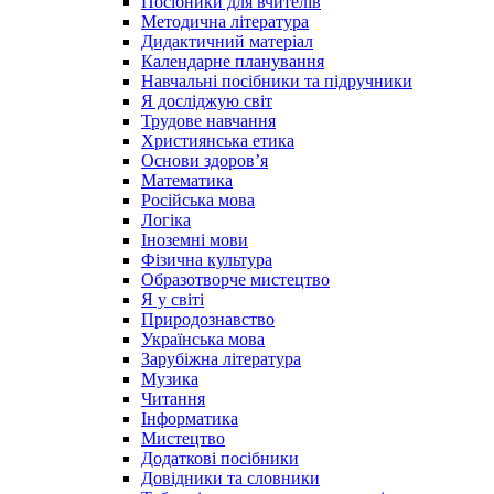
Посібники для вчителів
Методична література
Дидактичний матеріал
Календарне планування
Навчальні посібники та підручники
Я досліджую світ
Трудове навчання
Християнська етика
Основи здоров’я
Математика
Російська мова
Логіка
Іноземні мови
Фізична культура
Образотворче мистецтво
Я у світі
Природознавство
Українська мова
Зарубіжна література
Музика
Читання
Інформатика
Мистецтво
Додаткові посібники
Довідники та словники