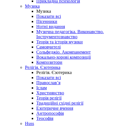
Прикладна психологія
Музика
Музика
Показати всі
Пісенники
Нотні видання
Музична педагогіка. Виконавство.
Інструментознавство
Теорія та історія музики
Самовчителі
Сольфеджіо. Акомпанемент
Вокально-хорові композиції
Композитори
Релігія. Єзотерика
Релігія. Єзотерика
Показати всі
Православ’я
Іслам
Християнство
Теорія релігії
Традиційні східні релігії
Езотеричне вчення
Антропософія
Теософія
Huss