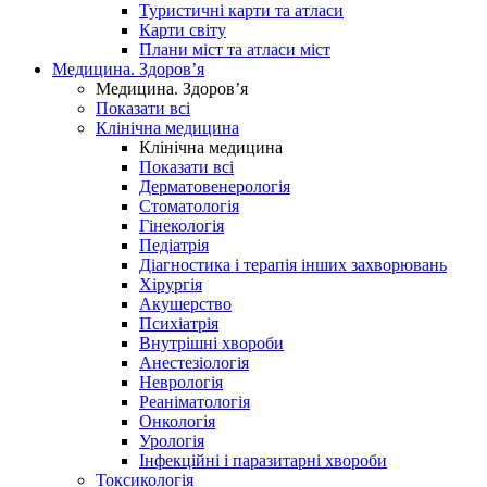
Туристичні карти та атласи
Карти світу
Плани міст та атласи міст
Медицина. Здоров’я
Медицина. Здоров’я
Показати всі
Клінічна медицина
Клінічна медицина
Показати всі
Дерматовенерологія
Стоматологія
Гінекологія
Педіатрія
Діагностика і терапія інших захворювань
Хірургія
Акушерство
Психіатрія
Внутрішні хвороби
Анестезіологія
Неврологія
Реаніматологія
Онкологія
Урологія
Інфекційні і паразитарні хвороби
Токсикологія