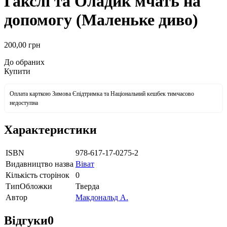
Гакслі та Оладик мчать на
допомогу (Маленьке диво)
200
,00
грн
До обраних
Купити
Оплата карткою Зимова Єпідтримка та Національний кешбек тимчасово
недоступна
Характеристики
ISBN
978-617-17-0275-2
Видавництво назва
Віват
Кількість сторінок
0
ТипОбложки
Тверда
Автор
Макдональд А.
Відгуки
0