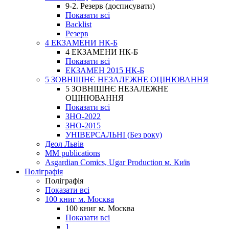
9-2. Резерв (досписувати)
Показати всі
Backlist
Резерв
4 ЕКЗАМЕНИ НК-Б
4 ЕКЗАМЕНИ НК-Б
Показати всі
ЕКЗАМЕН 2015 НК-Б
5 ЗОВНІШНЄ НЕЗАЛЕЖНЕ ОЦІНЮВАННЯ
5 ЗОВНІШНЄ НЕЗАЛЕЖНЕ
ОЦІНЮВАННЯ
Показати всі
ЗНО-2022
ЗНО-2015
УНІВЕРСАЛЬНІ (Без року)
Деол Львів
MM publications
Asgardian Comics, Ugar Production м. Київ
Поліграфія
Поліграфія
Показати всі
100 книг м. Москва
100 книг м. Москва
Показати всі
1