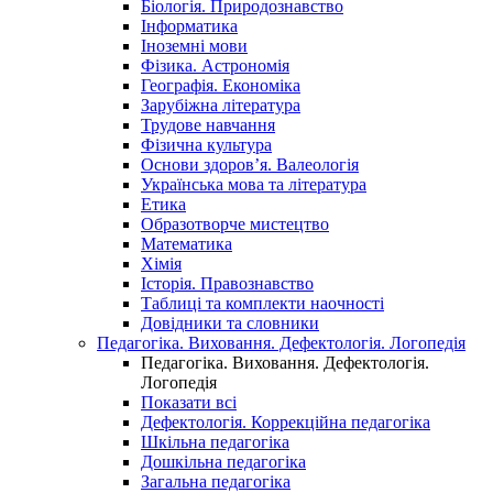
Біологія. Природознавство
Інформатика
Іноземні мови
Фізика. Астрономія
Географія. Економіка
Зарубіжна література
Трудове навчання
Фізична культура
Основи здоров’я. Валеологія
Українська мова та література
Етика
Образотворче мистецтво
Математика
Хімія
Історія. Правознавство
Таблиці та комплекти наочності
Довідники та словники
Педагогіка. Виховання. Дефектологія. Логопедія
Педагогіка. Виховання. Дефектологія.
Логопедія
Показати всі
Дефектологія. Коррекційна педагогіка
Шкільна педагогіка
Дошкільна педагогіка
Загальна педагогіка