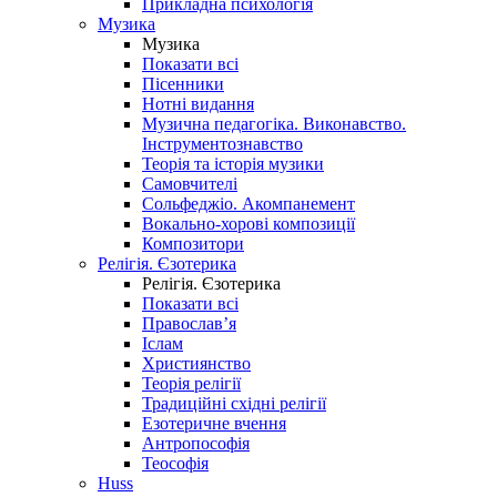
Прикладна психологія
Музика
Музика
Показати всі
Пісенники
Нотні видання
Музична педагогіка. Виконавство.
Інструментознавство
Теорія та історія музики
Самовчителі
Сольфеджіо. Акомпанемент
Вокально-хорові композиції
Композитори
Релігія. Єзотерика
Релігія. Єзотерика
Показати всі
Православ’я
Іслам
Християнство
Теорія релігії
Традиційні східні релігії
Езотеричне вчення
Антропософія
Теософія
Huss