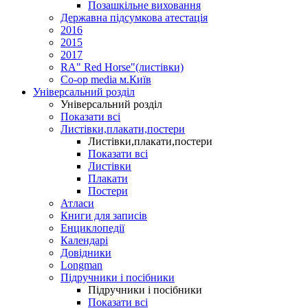
Позашкільне виховання
Державна підсумкова атестація
2016
2015
2017
RA" Red Horse"(листівки)
Co-op media м.Київ
Універсальний розділ
Універсальний розділ
Показати всі
Листівки,плакати,постери
Листівки,плакати,постери
Показати всі
Листівки
Плакати
Постери
Атласи
Книги для записів
Енциклопедії
Календарі
Довідники
Longman
Підручники і посібники
Підручники і посібники
Показати всі