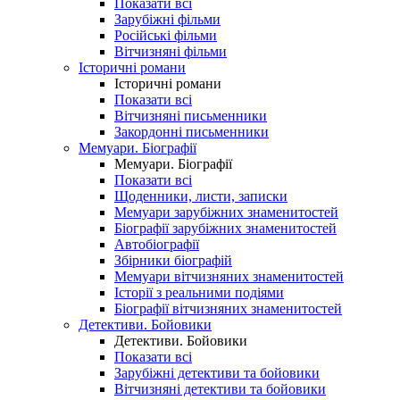
Показати всі
Зарубіжні фільми
Російські фільми
Вітчизняні фільми
Історичні романи
Історичні романи
Показати всі
Вітчизняні письменники
Закордонні письменники
Мемуари. Біографії
Мемуари. Біографії
Показати всі
Щоденники, листи, записки
Мемуари зарубіжних знаменитостей
Біографії зарубіжних знаменитостей
Автобіографії
Збірники біографій
Мемуари вітчизняних знаменитостей
Історії з реальними подіями
Біографії вітчизняних знаменитостей
Детективи. Бойовики
Детективи. Бойовики
Показати всі
Зарубіжні детективи та бойовики
Вітчизняні детективи та бойовики