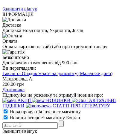
Залишити відгук
ІНФОРМАЦІЯ
Доставка
Доставка Нова пошта, Укрпошта, Justin
Оплата
Оплата карткою на сайті або при отриманні товару
Безкоштовно
Доставляємо замовлення від 900 грн.
Ви переглядали:
Гакслі та Оладик мчать на допомогу (Маленьке диво)
Макдональд А.
200
,00
грн
До кошика
Підписуйся на розсилку та отримуй новини про:
АКЦІЇ
НОВИНКИ
АКТУАЛЬНІ
ПІДБІРКИ
СТАТТІ ПРО ЛІТЕРАТУРУ
Нова продукція Інтернет магазину
Новини Інтернет магазину Богдан
Залишити відгук