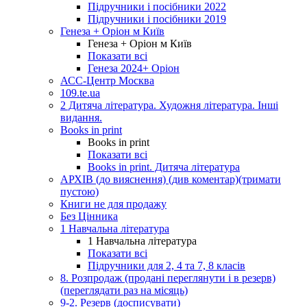
Підручники і посібники 2022
Підручники і посібники 2019
Генеза + Оріон м Київ
Генеза + Оріон м Київ
Показати всі
Генеза 2024+ Оріон
АСС-Центр Москва
109.te.ua
2 Дитяча література. Художня література. Інші
видання.
Books in print
Books in print
Показати всі
Books in print. Дитяча література
АРХІВ (до вияснення) (див коментар)(тримати
пустою)
Книги не для продажу
Без Цінника
1 Навчальна література
1 Навчальна література
Показати всі
Підручники для 2, 4 та 7, 8 класів
8. Розпродаж (продані переглянути і в резерв)
(переглядати раз на місяць)
9-2. Резерв (досписувати)