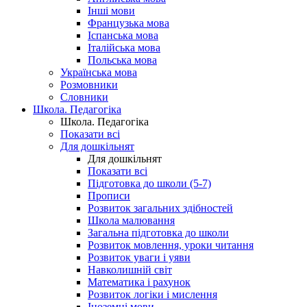
Інші мови
Французька мова
Іспанська мова
Італійська мова
Польська мова
Українська мова
Розмовники
Словники
Школа. Педагогіка
Школа. Педагогіка
Показати всі
Для дошкільнят
Для дошкільнят
Показати всі
Підготовка до школи (5-7)
Прописи
Розвиток загальних здібностей
Школа малювання
Загальна підготовка до школи
Розвиток мовлення, уроки читання
Розвиток уваги і уяви
Навколишній світ
Математика і рахунок
Розвиток логіки і мислення
Іноземні мови