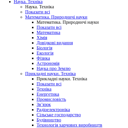
Наука. Техніка
Наука. Техніка
Показати всі
Математика. Природничі науки
Математика. Природничі науки
Показати всі
Математика
Хімія
Довідкові видання
Біологія
Екологія
Фізика
Астрономія
Наука про Землю
Прикладні науки. Техніка
Прикладні науки. Техніка
Показати всі
Техніка
Енергетика
Промисловість
Зв’язок
Радіоелектроніка
Сільське господарство
Будівництво
Технологія харчових виробництв