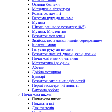
Основи безпеки
Методична література
Розвиток пам’яті
Готуємо руку до письма
Музика
Школа раннього розвитку (0-5)
Музика. Мистецтво
Розвиток мовлення
Знайомство з навколишнім середовищем
Іноземні мови
Готуємо руку до письма
Розвиток пам’яті, уваги, уяви, логіки
Початкові навики читання
Математика і рахунок
Абетки
Дрібна моторика
Букварі
Розвиток загальних здібностей
Перші геометричні поняття
Виховна робота
Початкова школа
Початкова школа
Показати всі
Для вчителів