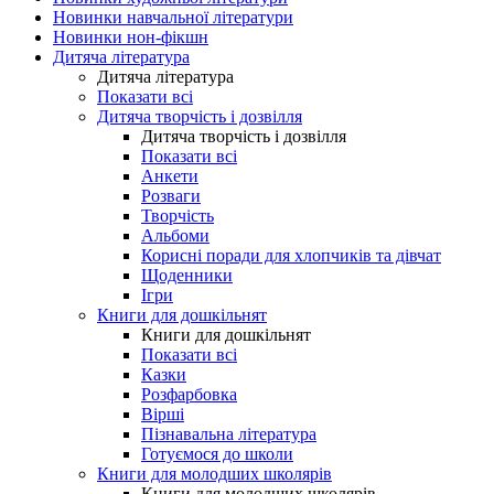
Новинки навчальної літератури
Новинки нон-фікшн
Дитяча література
Дитяча література
Показати всі
Дитяча творчість і дозвілля
Дитяча творчість і дозвілля
Показати всі
Анкети
Розваги
Творчість
Альбоми
Корисні поради для хлопчиків та дівчат
Щоденники
Ігри
Книги для дошкільнят
Книги для дошкільнят
Показати всі
Казки
Розфарбовка
Вірші
Пізнавальна література
Готуємося до школи
Книги для молодших школярів
Книги для молодших школярів