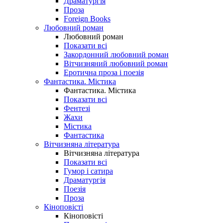
Драматургія
Проза
Foreign Books
Любовний роман
Любовний роман
Показати всі
Закордонний любовний роман
Вітчизняний любовний роман
Еротична проза і поезія
Фантастика. Містика
Фантастика. Містика
Показати всі
Фентезі
Жахи
Містика
Фантастика
Вітчизняна література
Вітчизняна література
Показати всі
Гумор і сатира
Драматургія
Поезія
Проза
Кіноповісті
Кіноповісті