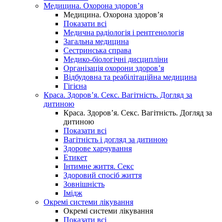
Медицина. Охорона здоров’я
Медицина. Охорона здоров’я
Показати всі
Медична радіологія і рентгенологія
Загальна медицина
Сестринська справа
Медико-біологічні дисципліни
Організація охорони здоров’я
Відбудовна та реабілітаційна медицина
Гігієна
Краса. Здоров’я. Секс. Вагітність. Догляд за
дитиною
Краса. Здоров’я. Секс. Вагітність. Догляд за
дитиною
Показати всі
Вагітність і догляд за дитиною
Здорове харчування
Етикет
Інтимне життя. Секс
Здоровий спосіб життя
Зовнішність
Імідж
Окремі системи лікування
Окремі системи лікування
Показати всі