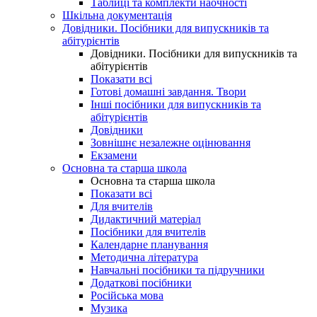
Таблиці та комплекти наочності
Шкільна документація
Довідники. Посібники для випускників та
абітурієнтів
Довідники. Посібники для випускників та
абітурієнтів
Показати всі
Готові домашні завдання. Твори
Інші посібники для випускників та
абітурієнтів
Довідники
Зовнішнє незалежне оцінювання
Екзамени
Основна та старша школа
Основна та старша школа
Показати всі
Для вчителів
Дидактичний матеріал
Посібники для вчителів
Календарне планування
Методична література
Навчальні посібники та підручники
Додаткові посібники
Російська мова
Музика