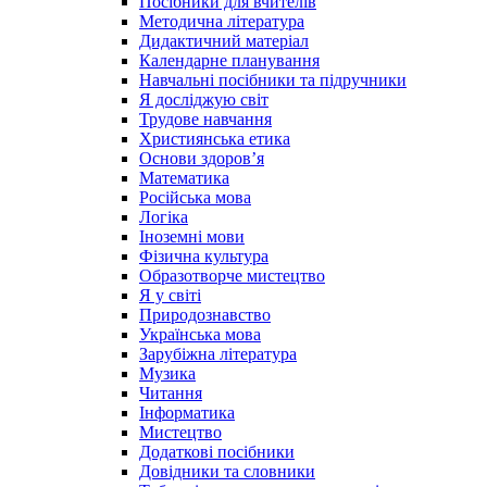
Посібники для вчителів
Методична література
Дидактичний матеріал
Календарне планування
Навчальні посібники та підручники
Я досліджую світ
Трудове навчання
Християнська етика
Основи здоров’я
Математика
Російська мова
Логіка
Іноземні мови
Фізична культура
Образотворче мистецтво
Я у світі
Природознавство
Українська мова
Зарубіжна література
Музика
Читання
Інформатика
Мистецтво
Додаткові посібники
Довідники та словники