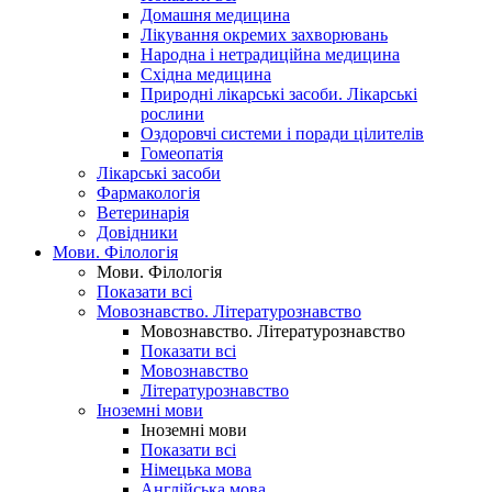
Домашня медицина
Лікування окремих захворювань
Народна і нетрадиційна медицина
Східна медицина
Природні лікарські засоби. Лікарські
рослини
Оздоровчі системи і поради цілителів
Гомеопатія
Лікарські засоби
Фармакологія
Ветеринарія
Довідники
Мови. Філологія
Мови. Філологія
Показати всі
Мовознавство. Літературознавство
Мовознавство. Літературознавство
Показати всі
Мовознавство
Літературознавство
Іноземні мови
Іноземні мови
Показати всі
Німецька мова
Англійська мова