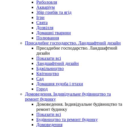
Риболовля
Акваріум
Збір грибів та ягід
Ігри
Свята
Дозвілля
Домашні тварини
Полювання
Присадибне господарство. Ландшафтний дизайн
Присадибне господарство. Ландшафтний
дизайн
Показати всі
Ландшафтний дизайн
Бджільництво
Квітництво
Сад
Домашня худоба і птахи
Город
Домоведення. Індивідуальне будівництво та
ремонт будинку
Домоведення. Індивідуальне будівництво та
ремонт будинку
Показати всі
Будівництво та ремонт будинку
Домоведення