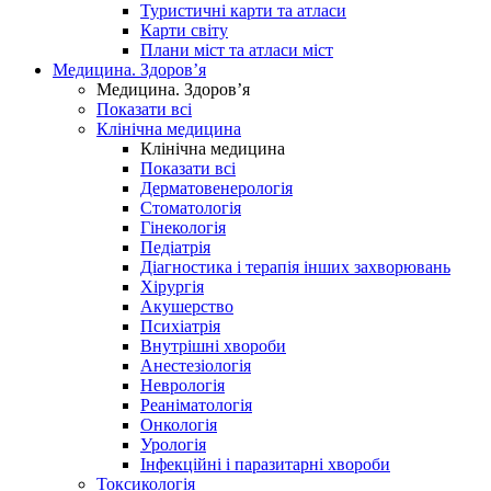
Туристичні карти та атласи
Карти світу
Плани міст та атласи міст
Медицина. Здоров’я
Медицина. Здоров’я
Показати всі
Клінічна медицина
Клінічна медицина
Показати всі
Дерматовенерологія
Стоматологія
Гінекологія
Педіатрія
Діагностика і терапія інших захворювань
Хірургія
Акушерство
Психіатрія
Внутрішні хвороби
Анестезіологія
Неврологія
Реаніматологія
Онкологія
Урологія
Інфекційні і паразитарні хвороби
Токсикологія