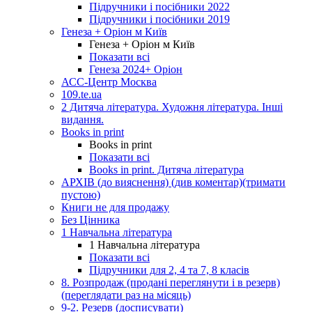
Підручники і посібники 2022
Підручники і посібники 2019
Генеза + Оріон м Київ
Генеза + Оріон м Київ
Показати всі
Генеза 2024+ Оріон
АСС-Центр Москва
109.te.ua
2 Дитяча література. Художня література. Інші
видання.
Books in print
Books in print
Показати всі
Books in print. Дитяча література
АРХІВ (до вияснення) (див коментар)(тримати
пустою)
Книги не для продажу
Без Цінника
1 Навчальна література
1 Навчальна література
Показати всі
Підручники для 2, 4 та 7, 8 класів
8. Розпродаж (продані переглянути і в резерв)
(переглядати раз на місяць)
9-2. Резерв (досписувати)