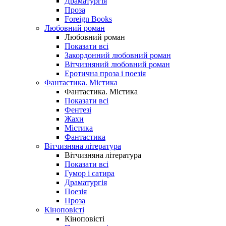
Драматургія
Проза
Foreign Books
Любовний роман
Любовний роман
Показати всі
Закордонний любовний роман
Вітчизняний любовний роман
Еротична проза і поезія
Фантастика. Містика
Фантастика. Містика
Показати всі
Фентезі
Жахи
Містика
Фантастика
Вітчизняна література
Вітчизняна література
Показати всі
Гумор і сатира
Драматургія
Поезія
Проза
Кіноповісті
Кіноповісті