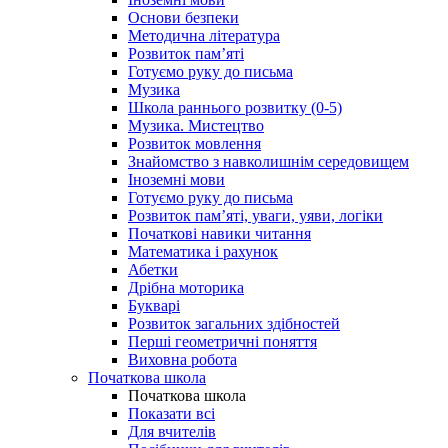
Основи безпеки
Методична література
Розвиток пам’яті
Готуємо руку до письма
Музика
Школа раннього розвитку (0-5)
Музика. Мистецтво
Розвиток мовлення
Знайомство з навколишнім середовищем
Іноземні мови
Готуємо руку до письма
Розвиток пам’яті, уваги, уяви, логіки
Початкові навики читання
Математика і рахунок
Абетки
Дрібна моторика
Букварі
Розвиток загальних здібностей
Перші геометричні поняття
Виховна робота
Початкова школа
Початкова школа
Показати всі
Для вчителів