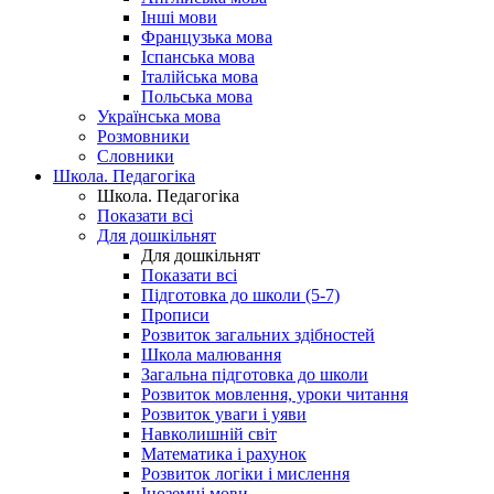
Інші мови
Французька мова
Іспанська мова
Італійська мова
Польська мова
Українська мова
Розмовники
Словники
Школа. Педагогіка
Школа. Педагогіка
Показати всі
Для дошкільнят
Для дошкільнят
Показати всі
Підготовка до школи (5-7)
Прописи
Розвиток загальних здібностей
Школа малювання
Загальна підготовка до школи
Розвиток мовлення, уроки читання
Розвиток уваги і уяви
Навколишній світ
Математика і рахунок
Розвиток логіки і мислення
Іноземні мови