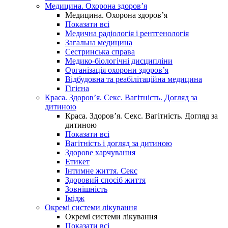
Медицина. Охорона здоров’я
Медицина. Охорона здоров’я
Показати всі
Медична радіологія і рентгенологія
Загальна медицина
Сестринська справа
Медико-біологічні дисципліни
Організація охорони здоров’я
Відбудовна та реабілітаційна медицина
Гігієна
Краса. Здоров’я. Секс. Вагітність. Догляд за
дитиною
Краса. Здоров’я. Секс. Вагітність. Догляд за
дитиною
Показати всі
Вагітність і догляд за дитиною
Здорове харчування
Етикет
Інтимне життя. Секс
Здоровий спосіб життя
Зовнішність
Імідж
Окремі системи лікування
Окремі системи лікування
Показати всі