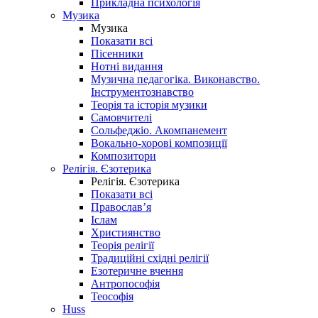
Прикладна психологія
Музика
Музика
Показати всі
Пісенники
Нотні видання
Музична педагогіка. Виконавство.
Інструментознавство
Теорія та історія музики
Самовчителі
Сольфеджіо. Акомпанемент
Вокально-хорові композиції
Композитори
Релігія. Єзотерика
Релігія. Єзотерика
Показати всі
Православ’я
Іслам
Християнство
Теорія релігії
Традиційні східні релігії
Езотеричне вчення
Антропософія
Теософія
Huss