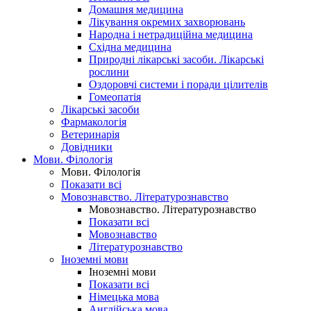
Домашня медицина
Лікування окремих захворювань
Народна і нетрадиційна медицина
Східна медицина
Природні лікарські засоби. Лікарські
рослини
Оздоровчі системи і поради цілителів
Гомеопатія
Лікарські засоби
Фармакологія
Ветеринарія
Довідники
Мови. Філологія
Мови. Філологія
Показати всі
Мовознавство. Літературознавство
Мовознавство. Літературознавство
Показати всі
Мовознавство
Літературознавство
Іноземні мови
Іноземні мови
Показати всі
Німецька мова
Англійська мова