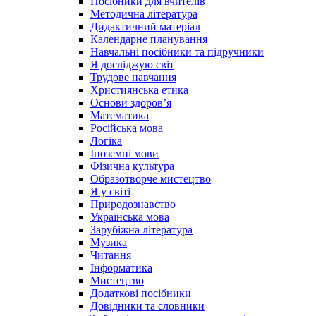
Посібники для вчителів
Методична література
Дидактичний матеріал
Календарне планування
Навчальні посібники та підручники
Я досліджую світ
Трудове навчання
Християнська етика
Основи здоров’я
Математика
Російська мова
Логіка
Іноземні мови
Фізична культура
Образотворче мистецтво
Я у світі
Природознавство
Українська мова
Зарубіжна література
Музика
Читання
Інформатика
Мистецтво
Додаткові посібники
Довідники та словники