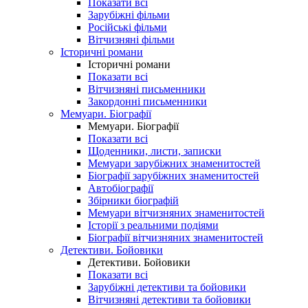
Показати всі
Зарубіжні фільми
Російські фільми
Вітчизняні фільми
Історичні романи
Історичні романи
Показати всі
Вітчизняні письменники
Закордонні письменники
Мемуари. Біографії
Мемуари. Біографії
Показати всі
Щоденники, листи, записки
Мемуари зарубіжних знаменитостей
Біографії зарубіжних знаменитостей
Автобіографії
Збірники біографій
Мемуари вітчизняних знаменитостей
Історії з реальними подіями
Біографії вітчизняних знаменитостей
Детективи. Бойовики
Детективи. Бойовики
Показати всі
Зарубіжні детективи та бойовики
Вітчизняні детективи та бойовики