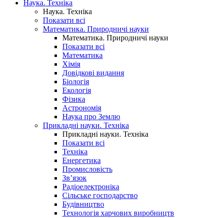
Наука. Техніка
Наука. Техніка
Показати всі
Математика. Природничі науки
Математика. Природничі науки
Показати всі
Математика
Хімія
Довідкові видання
Біологія
Екологія
Фізика
Астрономія
Наука про Землю
Прикладні науки. Техніка
Прикладні науки. Техніка
Показати всі
Техніка
Енергетика
Промисловість
Зв’язок
Радіоелектроніка
Сільське господарство
Будівництво
Технологія харчових виробництв