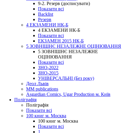
9-2. Резерв (досписувати)
Показати всі
Backlist
Резерв
4 ЕКЗАМЕНИ НК-Б
4 ЕКЗАМЕНИ НК-Б
Показати всі
ЕКЗАМЕН 2015 НК-Б
5 ЗОВНІШНЄ НЕЗАЛЕЖНЕ ОЦІНЮВАННЯ
5 ЗОВНІШНЄ НЕЗАЛЕЖНЕ
ОЦІНЮВАННЯ
Показати всі
ЗНО-2022
ЗНО-2015
УНІВЕРСАЛЬНІ (Без року)
Деол Львів
MM publications
Asgardian Comics, Ugar Production м. Київ
Поліграфія
Поліграфія
Показати всі
100 книг м. Москва
100 книг м. Москва
Показати всі
1