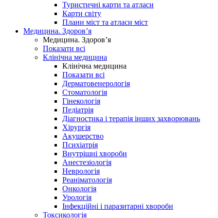
Туристичні карти та атласи
Карти світу
Плани міст та атласи міст
Медицина. Здоров’я
Медицина. Здоров’я
Показати всі
Клінічна медицина
Клінічна медицина
Показати всі
Дерматовенерологія
Стоматологія
Гінекологія
Педіатрія
Діагностика і терапія інших захворювань
Хірургія
Акушерство
Психіатрія
Внутрішні хвороби
Анестезіологія
Неврологія
Реаніматологія
Онкологія
Урологія
Інфекційні і паразитарні хвороби
Токсикологія