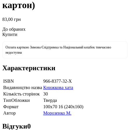
картон)
83
,00
грн
До обраних
Купити
Оплата карткою Зимова Єпідтримка та Національний кешбек тимчасово
недоступна
Характеристики
ISBN
966-8377-32-Х
Видавництво назва
Книжкова хата
Кількість сторінок
30
ТипОбложки
Тверда
Формат
100х70 16 (240х160)
Автор
Морозенко М.
Відгуки
0