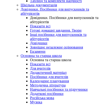
Таблиці та комплекти наочності
Шкільна документація
Довідники. Посібники для випускників та
абітурієнтів
Довідники. Посібники для випускників та
абітурієнтів
Показати всі
Готові домашні завдання. Твори
Інші посібники для випускників та
абітурієнтів
Довідники
Зовнішнє незалежне оцінювання
Екзамени
Основна та старша школа
Основна та старша школа
Показати всі
Для вчителів
Дидактичний матеріал
Посібники для вчителів
Календарне планування
Методична література
Навчальні посібники та підручники
Додаткові посібники
Російська мова
Музика