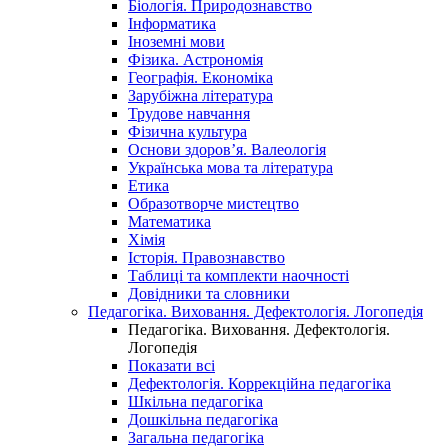
Біологія. Природознавство
Інформатика
Іноземні мови
Фізика. Астрономія
Географія. Економіка
Зарубіжна література
Трудове навчання
Фізична культура
Основи здоров’я. Валеологія
Українська мова та література
Етика
Образотворче мистецтво
Математика
Хімія
Історія. Правознавство
Таблиці та комплекти наочності
Довідники та словники
Педагогіка. Виховання. Дефектологія. Логопедія
Педагогіка. Виховання. Дефектологія.
Логопедія
Показати всі
Дефектологія. Коррекційна педагогіка
Шкільна педагогіка
Дошкільна педагогіка
Загальна педагогіка