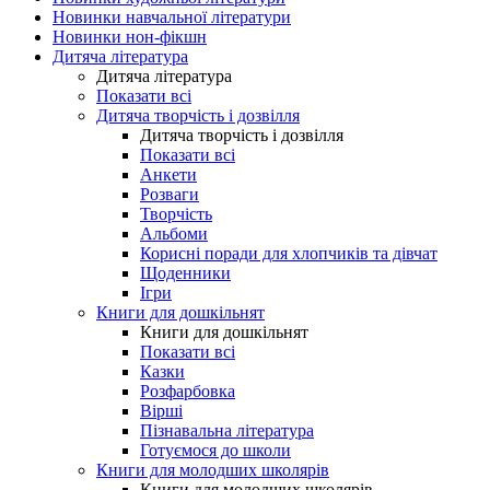
Новинки навчальної літератури
Новинки нон-фікшн
Дитяча література
Дитяча література
Показати всі
Дитяча творчість і дозвілля
Дитяча творчість і дозвілля
Показати всі
Анкети
Розваги
Творчість
Альбоми
Корисні поради для хлопчиків та дівчат
Щоденники
Ігри
Книги для дошкільнят
Книги для дошкільнят
Показати всі
Казки
Розфарбовка
Вірші
Пізнавальна література
Готуємося до школи
Книги для молодших школярів
Книги для молодших школярів