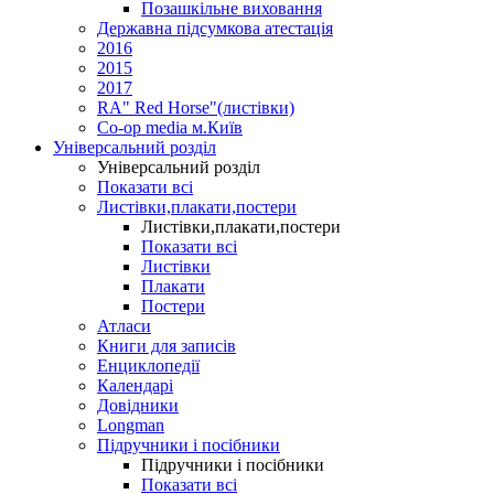
Позашкільне виховання
Державна підсумкова атестація
2016
2015
2017
RA" Red Horse"(листівки)
Co-op media м.Київ
Універсальний розділ
Універсальний розділ
Показати всі
Листівки,плакати,постери
Листівки,плакати,постери
Показати всі
Листівки
Плакати
Постери
Атласи
Книги для записів
Енциклопедії
Календарі
Довідники
Longman
Підручники і посібники
Підручники і посібники
Показати всі