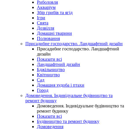
Риболовля
Акваріум
Збір грибів та ягід
Ігри
Свята
Дозвілля
Домашні тварини
Полювання
Присадибне господарство. Ландшафтний дизайн
Присадибне господарство. Ландшафтний
дизайн
Показати всі
Ландшафтний дизайн
Бджільництво
Квітництво
Сад
Домашня худоба і птахи
Город
Домоведення. Індивідуальне будівництво та
ремонт будинку
Домоведення. Індивідуальне будівництво та
ремонт будинку
Показати всі
Будівництво та ремонт будинку
Домоведення