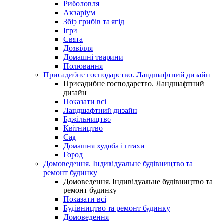
Риболовля
Акваріум
Збір грибів та ягід
Ігри
Свята
Дозвілля
Домашні тварини
Полювання
Присадибне господарство. Ландшафтний дизайн
Присадибне господарство. Ландшафтний
дизайн
Показати всі
Ландшафтний дизайн
Бджільництво
Квітництво
Сад
Домашня худоба і птахи
Город
Домоведення. Індивідуальне будівництво та
ремонт будинку
Домоведення. Індивідуальне будівництво та
ремонт будинку
Показати всі
Будівництво та ремонт будинку
Домоведення