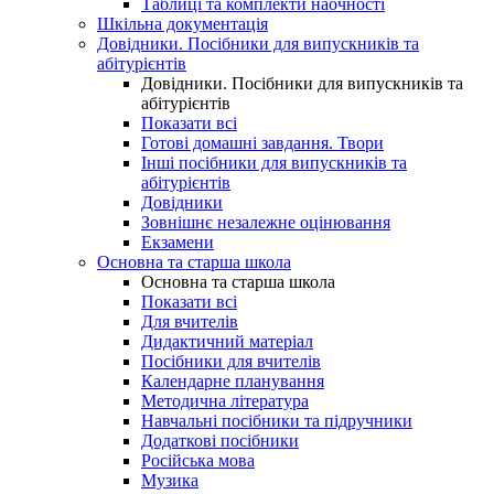
Таблиці та комплекти наочності
Шкільна документація
Довідники. Посібники для випускників та
абітурієнтів
Довідники. Посібники для випускників та
абітурієнтів
Показати всі
Готові домашні завдання. Твори
Інші посібники для випускників та
абітурієнтів
Довідники
Зовнішнє незалежне оцінювання
Екзамени
Основна та старша школа
Основна та старша школа
Показати всі
Для вчителів
Дидактичний матеріал
Посібники для вчителів
Календарне планування
Методична література
Навчальні посібники та підручники
Додаткові посібники
Російська мова
Музика