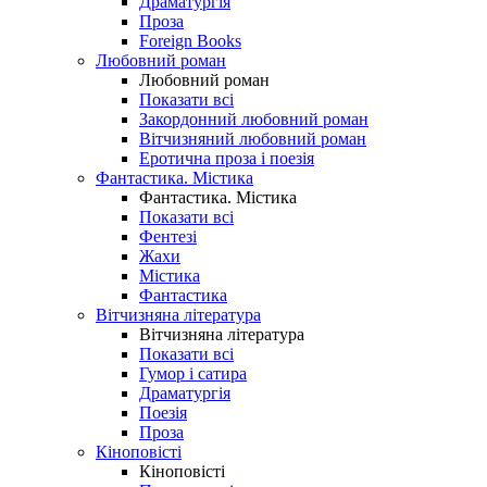
Драматургія
Проза
Foreign Books
Любовний роман
Любовний роман
Показати всі
Закордонний любовний роман
Вітчизняний любовний роман
Еротична проза і поезія
Фантастика. Містика
Фантастика. Містика
Показати всі
Фентезі
Жахи
Містика
Фантастика
Вітчизняна література
Вітчизняна література
Показати всі
Гумор і сатира
Драматургія
Поезія
Проза
Кіноповісті
Кіноповісті