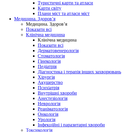
Туристичні карти та атласи
Карти світу
Плани міст та атласи міст
Медицина. Здоров’я
Медицина. Здоров’я
Показати всі
Клінічна медицина
Клінічна медицина
Показати всі
Дерматовенерологія
Стоматологія
Гінекологія
Педіатрія
Діагностика і терапія інших захворювань
Хірургія
Акушерство
Психіатрія
Внутрішні хвороби
Анестезіологія
Неврологія
Реаніматологія
Онкологія
Урологія
Інфекційні і паразитарні хвороби
Токсикологія