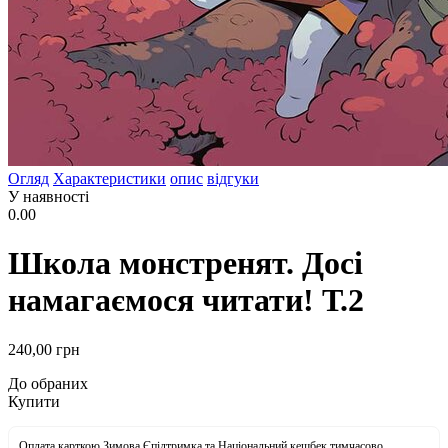
Огляд
Характеристики
опис
відгуки
У наявності
0.00
Школа монстренят. Досі
намагаємося читати! Т.2
240
,00
грн
До обраних
Купити
Оплата карткою Зимова Єпідтримка та Національний кешбек тимчасово