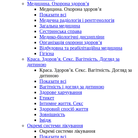
Медицина. Охорона здоров’я
Медицина. Охорона здоров’я
Показати всі
Медична радіологія і рентгенологія
Загальна медицина
Сестринська справа
Медико-біологічні дисципліни
Організація охорони здоров’я
Відбудовна та реабілітаційна медицина
Гігієна
Краса. Здоров’я. Секс. Вагітність. Догляд за
дитиною
Краса. Здоров’я. Секс. Вагітність. Догляд за
дитиною
Показати всі
Вагітність і догляд за дитиною
Здорове харчування
Етикет
Інтимне життя. Секс
Здоровий спосіб життя
Зовнішність
Імідж
Окремі системи лікування
Окремі системи лікування
Показати всі