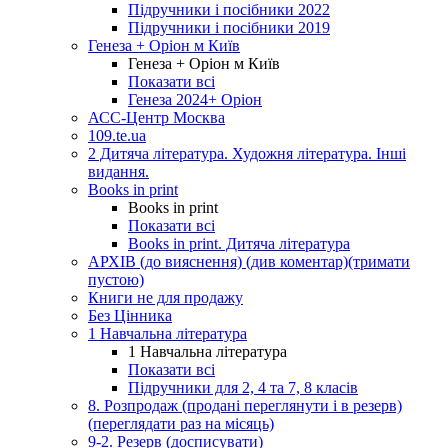
Підручники і посібники 2022
Підручники і посібники 2019
Генеза + Оріон м Київ
Генеза + Оріон м Київ
Показати всі
Генеза 2024+ Оріон
АСС-Центр Москва
109.te.ua
2 Дитяча література. Художня література. Інші
видання.
Books in print
Books in print
Показати всі
Books in print. Дитяча література
АРХІВ (до вияснення) (див коментар)(тримати
пустою)
Книги не для продажу
Без Цінника
1 Навчальна література
1 Навчальна література
Показати всі
Підручники для 2, 4 та 7, 8 класів
8. Розпродаж (продані переглянути і в резерв)
(переглядати раз на місяць)
9-2. Резерв (досписувати)