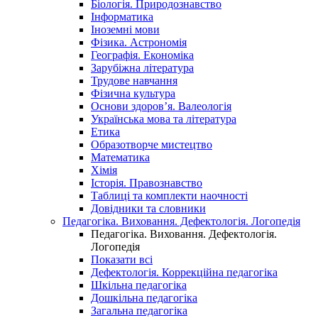
Біологія. Природознавство
Інформатика
Іноземні мови
Фізика. Астрономія
Географія. Економіка
Зарубіжна література
Трудове навчання
Фізична культура
Основи здоров’я. Валеологія
Українська мова та література
Етика
Образотворче мистецтво
Математика
Хімія
Історія. Правознавство
Таблиці та комплекти наочності
Довідники та словники
Педагогіка. Виховання. Дефектологія. Логопедія
Педагогіка. Виховання. Дефектологія.
Логопедія
Показати всі
Дефектологія. Коррекційна педагогіка
Шкільна педагогіка
Дошкільна педагогіка
Загальна педагогіка