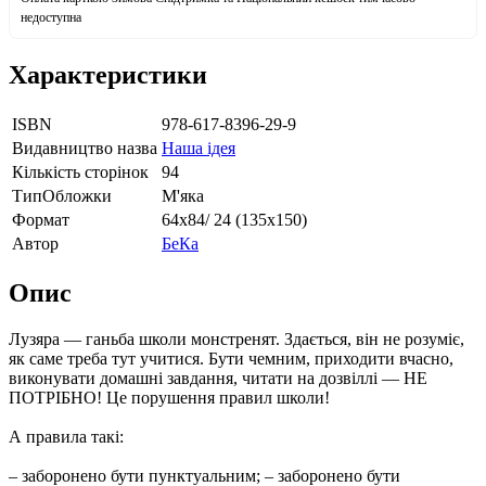
недоступна
Характеристики
ISBN
978-617-8396-29-9
Видавництво назва
Наша ідея
Кількість сторінок
94
ТипОбложки
М'яка
Формат
64х84/ 24 (135х150)
Автор
БеКа
Опис
Лузяра — ганьба школи монстренят. Здається, він не розуміє,
як саме треба тут учитися. Бути чемним, приходити вчасно,
виконувати домашні завдання, читати на дозвіллі — НЕ
ПОТРІБНО! Це порушення правил школи!
А правила такі:
– заборонено бути пунктуальним; – заборонено бути