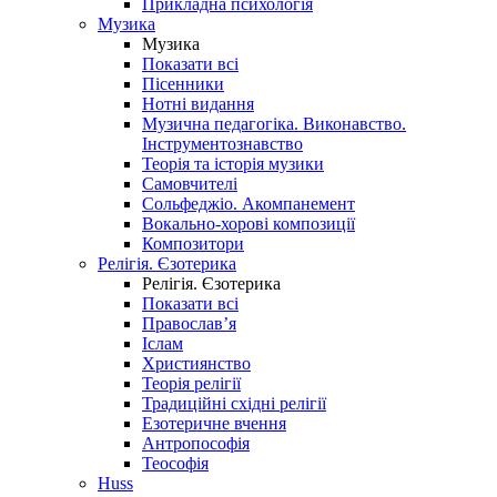
Прикладна психологія
Музика
Музика
Показати всі
Пісенники
Нотні видання
Музична педагогіка. Виконавство.
Інструментознавство
Теорія та історія музики
Самовчителі
Сольфеджіо. Акомпанемент
Вокально-хорові композиції
Композитори
Релігія. Єзотерика
Релігія. Єзотерика
Показати всі
Православ’я
Іслам
Християнство
Теорія релігії
Традиційні східні релігії
Езотеричне вчення
Антропософія
Теософія
Huss