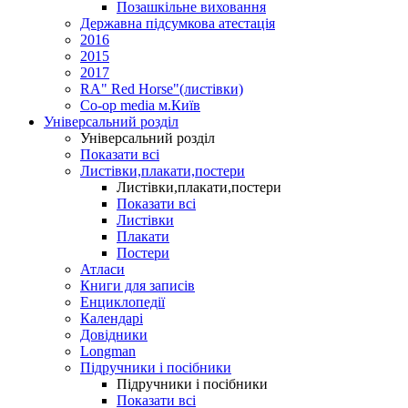
Позашкільне виховання
Державна підсумкова атестація
2016
2015
2017
RA" Red Horse"(листівки)
Co-op media м.Київ
Універсальний розділ
Універсальний розділ
Показати всі
Листівки,плакати,постери
Листівки,плакати,постери
Показати всі
Листівки
Плакати
Постери
Атласи
Книги для записів
Енциклопедії
Календарі
Довідники
Longman
Підручники і посібники
Підручники і посібники
Показати всі