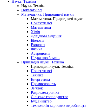
Наука. Техніка
Наука. Техніка
Показати всі
Математика. Природничі науки
Математика. Природничі науки
Показати всі
Математика
Хімія
Довідкові видання
Біологія
Екологія
Фізика
Астрономія
Наука про Землю
Прикладні науки. Техніка
Прикладні науки. Техніка
Показати всі
Техніка
Енергетика
Промисловість
Зв’язок
Радіоелектроніка
Сільське господарство
Будівництво
Технологія харчових виробництв