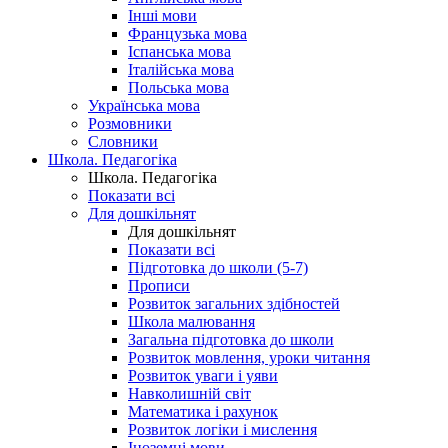
Інші мови
Французька мова
Іспанська мова
Італійська мова
Польська мова
Українська мова
Розмовники
Словники
Школа. Педагогіка
Школа. Педагогіка
Показати всі
Для дошкільнят
Для дошкільнят
Показати всі
Підготовка до школи (5-7)
Прописи
Розвиток загальних здібностей
Школа малювання
Загальна підготовка до школи
Розвиток мовлення, уроки читання
Розвиток уваги і уяви
Навколишній світ
Математика і рахунок
Розвиток логіки і мислення
Іноземні мови