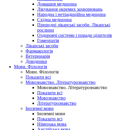
Домашня медицина
Лікування окремих захворювань
Народна і нетрадиційна медицина
Східна медицина
Природні лікарські засоби. Лікарські
рослини
Оздоровчі системи і поради цілителів
Гомеопатія
Лікарські засоби
Фармакологія
Ветеринарія
Довідники
Мови. Філологія
Мови. Філологія
Показати всі
Мовознавство. Літературознавство
Мовознавство. Літературознавство
Показати всі
Мовознавство
Літературознавство
Іноземні мови
Іноземні мови
Показати всі
Німецька мова
Англійська мова