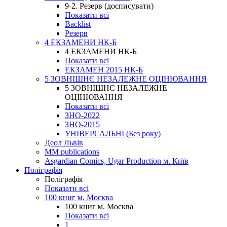
9-2. Резерв (досписувати)
Показати всі
Backlist
Резерв
4 ЕКЗАМЕНИ НК-Б
4 ЕКЗАМЕНИ НК-Б
Показати всі
ЕКЗАМЕН 2015 НК-Б
5 ЗОВНІШНЄ НЕЗАЛЕЖНЕ ОЦІНЮВАННЯ
5 ЗОВНІШНЄ НЕЗАЛЕЖНЕ
ОЦІНЮВАННЯ
Показати всі
ЗНО-2022
ЗНО-2015
УНІВЕРСАЛЬНІ (Без року)
Деол Львів
MM publications
Asgardian Comics, Ugar Production м. Київ
Поліграфія
Поліграфія
Показати всі
100 книг м. Москва
100 книг м. Москва
Показати всі
1