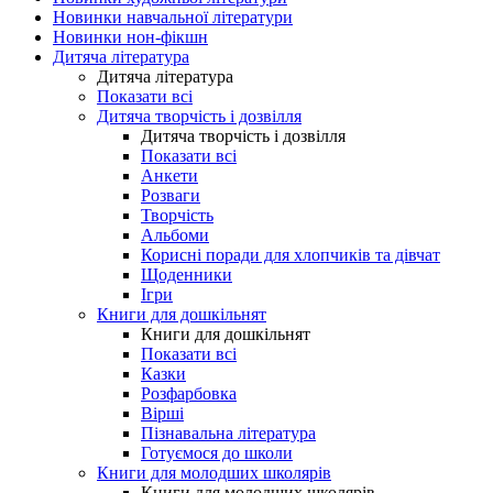
Новинки навчальної літератури
Новинки нон-фікшн
Дитяча література
Дитяча література
Показати всі
Дитяча творчість і дозвілля
Дитяча творчість і дозвілля
Показати всі
Анкети
Розваги
Творчість
Альбоми
Корисні поради для хлопчиків та дівчат
Щоденники
Ігри
Книги для дошкільнят
Книги для дошкільнят
Показати всі
Казки
Розфарбовка
Вірші
Пізнавальна література
Готуємося до школи
Книги для молодших школярів
Книги для молодших школярів