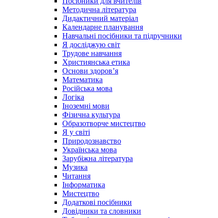
Посібники для вчителів
Методична література
Дидактичний матеріал
Календарне планування
Навчальні посібники та підручники
Я досліджую світ
Трудове навчання
Християнська етика
Основи здоров’я
Математика
Російська мова
Логіка
Іноземні мови
Фізична культура
Образотворче мистецтво
Я у світі
Природознавство
Українська мова
Зарубіжна література
Музика
Читання
Інформатика
Мистецтво
Додаткові посібники
Довідники та словники