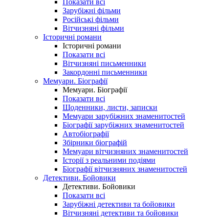
Показати всі
Зарубіжні фільми
Російські фільми
Вітчизняні фільми
Історичні романи
Історичні романи
Показати всі
Вітчизняні письменники
Закордонні письменники
Мемуари. Біографії
Мемуари. Біографії
Показати всі
Щоденники, листи, записки
Мемуари зарубіжних знаменитостей
Біографії зарубіжних знаменитостей
Автобіографії
Збірники біографій
Мемуари вітчизняних знаменитостей
Історії з реальними подіями
Біографії вітчизняних знаменитостей
Детективи. Бойовики
Детективи. Бойовики
Показати всі
Зарубіжні детективи та бойовики
Вітчизняні детективи та бойовики