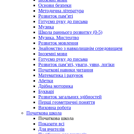
Основи безпеки
Методична література
Розвиток пам’яті
Готуємо руку до письма
Музика
Школа раннього розвитку (0-5)
Музика. Мистецтво
Розвиток мовлення
Знайомство з навколишнім середовищем
Іноземні мови
Готуємо руку до письма
Розвиток пам’яті, уваги, уяви, логіки
Початкові навики читання
Математика і рахунок
Абетки
Дрібна моторика
Букварі
Розвиток загальних здібностей
Перші геометричні поняття
Виховна робота
Початкова школа
Початкова школа
Показати всі
Для вчителів