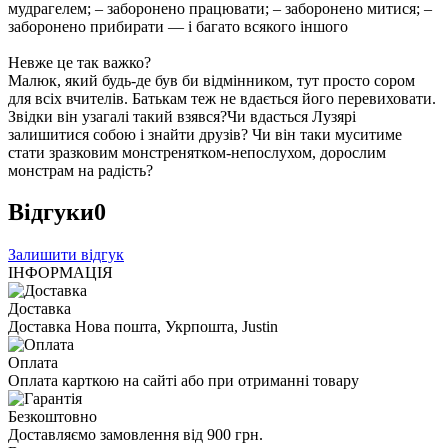
мудрагелем; – заборонено працювати; – заборонено митися; –
заборонено прибирати — і багато всякого іншого
Невже це так важко?
Малюк, який будь-де був би відмінником, тут просто сором
для всіх вчителів. Батькам теж не вдається його перевиховати.
Звідки він узагалі такий взявся?Чи вдасться Лузярі
залишитися собою і знайти друзів? Чи він таки муситиме
стати зразковим монстренятком-непослухом, дорослим
монстрам на радість?
Відгуки
0
Залишити відгук
ІНФОРМАЦІЯ
Доставка
Доставка Нова пошта, Укрпошта, Justin
Оплата
Оплата карткою на сайті або при отриманні товару
Безкоштовно
Доставляємо замовлення від 900 грн.