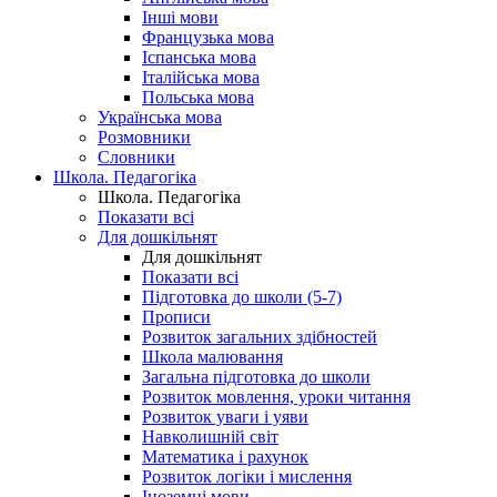
Інші мови
Французька мова
Іспанська мова
Італійська мова
Польська мова
Українська мова
Розмовники
Словники
Школа. Педагогіка
Школа. Педагогіка
Показати всі
Для дошкільнят
Для дошкільнят
Показати всі
Підготовка до школи (5-7)
Прописи
Розвиток загальних здібностей
Школа малювання
Загальна підготовка до школи
Розвиток мовлення, уроки читання
Розвиток уваги і уяви
Навколишній світ
Математика і рахунок
Розвиток логіки і мислення
Іноземні мови