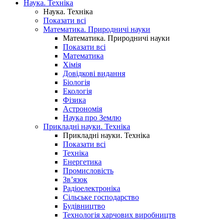
Наука. Техніка
Наука. Техніка
Показати всі
Математика. Природничі науки
Математика. Природничі науки
Показати всі
Математика
Хімія
Довідкові видання
Біологія
Екологія
Фізика
Астрономія
Наука про Землю
Прикладні науки. Техніка
Прикладні науки. Техніка
Показати всі
Техніка
Енергетика
Промисловість
Зв’язок
Радіоелектроніка
Сільське господарство
Будівництво
Технологія харчових виробництв