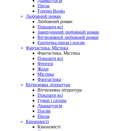
Драматургія
Проза
Foreign Books
Любовний роман
Любовний роман
Показати всі
Закордонний любовний роман
Вітчизняний любовний роман
Еротична проза і поезія
Фантастика. Містика
Фантастика. Містика
Показати всі
Фентезі
Жахи
Містика
Фантастика
Вітчизняна література
Вітчизняна література
Показати всі
Гумор і сатира
Драматургія
Поезія
Проза
Кіноповісті
Кіноповісті