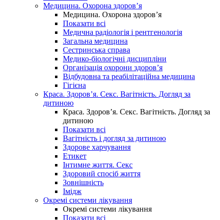
Медицина. Охорона здоров’я
Медицина. Охорона здоров’я
Показати всі
Медична радіологія і рентгенологія
Загальна медицина
Сестринська справа
Медико-біологічні дисципліни
Організація охорони здоров’я
Відбудовна та реабілітаційна медицина
Гігієна
Краса. Здоров’я. Секс. Вагітність. Догляд за
дитиною
Краса. Здоров’я. Секс. Вагітність. Догляд за
дитиною
Показати всі
Вагітність і догляд за дитиною
Здорове харчування
Етикет
Інтимне життя. Секс
Здоровий спосіб життя
Зовнішність
Імідж
Окремі системи лікування
Окремі системи лікування
Показати всі