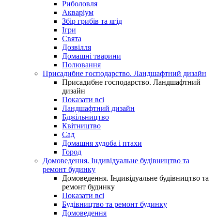
Риболовля
Акваріум
Збір грибів та ягід
Ігри
Свята
Дозвілля
Домашні тварини
Полювання
Присадибне господарство. Ландшафтний дизайн
Присадибне господарство. Ландшафтний
дизайн
Показати всі
Ландшафтний дизайн
Бджільництво
Квітництво
Сад
Домашня худоба і птахи
Город
Домоведення. Індивідуальне будівництво та
ремонт будинку
Домоведення. Індивідуальне будівництво та
ремонт будинку
Показати всі
Будівництво та ремонт будинку
Домоведення