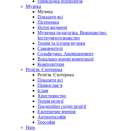
Прикладна психологія
Музика
Музика
Показати всі
Пісенники
Нотні видання
Музична педагогіка. Виконавство.
Інструментознавство
Теорія та історія музики
Самовчителі
Сольфеджіо. Акомпанемент
Вокально-хорові композиції
Композитори
Релігія. Єзотерика
Релігія. Єзотерика
Показати всі
Православ’я
Іслам
Християнство
Теорія релігії
Традиційні східні релігії
Езотеричне вчення
Антропософія
Теософія
Huss