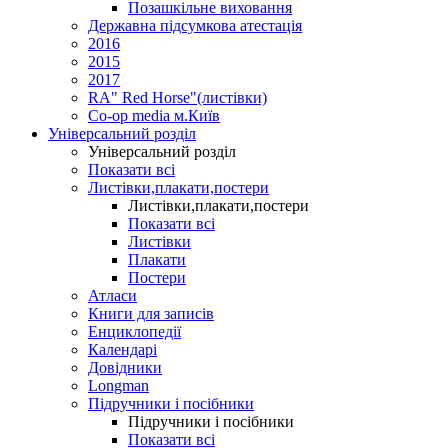
Позашкільне виховання
Державна підсумкова атестація
2016
2015
2017
RA" Red Horse"(листівки)
Co-op media м.Київ
Універсальний розділ
Універсальний розділ
Показати всі
Листівки,плакати,постери
Листівки,плакати,постери
Показати всі
Листівки
Плакати
Постери
Атласи
Книги для записів
Енциклопедії
Календарі
Довідники
Longman
Підручники і посібники
Підручники і посібники
Показати всі