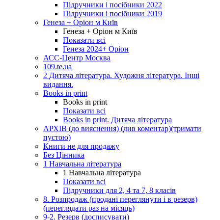
Підручники і посібники 2022
Підручники і посібники 2019
Генеза + Оріон м Київ
Генеза + Оріон м Київ
Показати всі
Генеза 2024+ Оріон
АСС-Центр Москва
109.te.ua
2 Дитяча література. Художня література. Інші
видання.
Books in print
Books in print
Показати всі
Books in print. Дитяча література
АРХІВ (до вияснення) (див коментар)(тримати
пустою)
Книги не для продажу
Без Цінника
1 Навчальна література
1 Навчальна література
Показати всі
Підручники для 2, 4 та 7, 8 класів
8. Розпродаж (продані переглянути і в резерв)
(переглядати раз на місяць)
9-2. Резерв (досписувати)