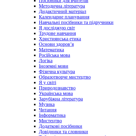
Посібники для вчителів
Методична література
Дидактичний матеріал
Календарне планування
Навчальні посібники та підручники
Я досліджую світ
Трудове навчання
Християнська етика
Основи здоров’я
Математика
Російська мова
Логіка
Іноземні мови
Фізична культура
Образотворче мистецтво
Я у світі
Природознавство
Українська мова
Зарубіжна література
Музика
Читання
Інформатика
Мистецтво
Додаткові посібники
Довідники та словники