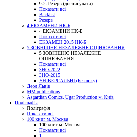
9-2. Резерв (досписувати)
Показати всі
Backlist
Резерв
4 ЕКЗАМЕНИ НК-Б
4 ЕКЗАМЕНИ НК-Б
Показати всі
ЕКЗАМЕН 2015 НК-Б
5 ЗОВНІШНЄ НЕЗАЛЕЖНЕ ОЦІНЮВАННЯ
5 ЗОВНІШНЄ НЕЗАЛЕЖНЕ
ОЦІНЮВАННЯ
Показати всі
ЗНО-2022
ЗНО-2015
УНІВЕРСАЛЬНІ (Без року)
Деол Львів
MM publications
Asgardian Comics, Ugar Production м. Київ
Поліграфія
Поліграфія
Показати всі
100 книг м. Москва
100 книг м. Москва
Показати всі
1