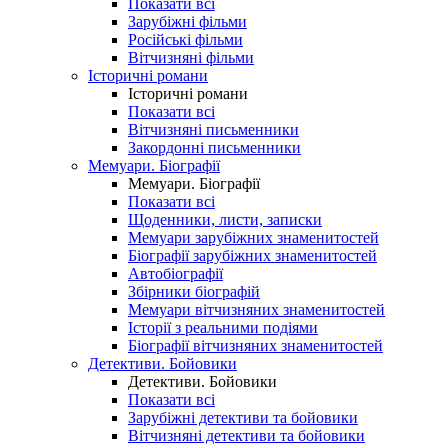
Показати всі
Зарубіжні фільми
Російські фільми
Вітчизняні фільми
Історичні романи
Історичні романи
Показати всі
Вітчизняні письменники
Закордонні письменники
Мемуари. Біографії
Мемуари. Біографії
Показати всі
Щоденники, листи, записки
Мемуари зарубіжних знаменитостей
Біографії зарубіжних знаменитостей
Автобіографії
Збірники біографій
Мемуари вітчизняних знаменитостей
Історії з реальними подіями
Біографії вітчизняних знаменитостей
Детективи. Бойовики
Детективи. Бойовики
Показати всі
Зарубіжні детективи та бойовики
Вітчизняні детективи та бойовики