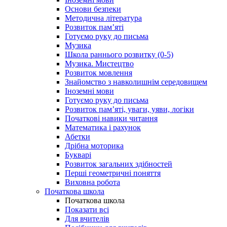
Основи безпеки
Методична література
Розвиток пам’яті
Готуємо руку до письма
Музика
Школа раннього розвитку (0-5)
Музика. Мистецтво
Розвиток мовлення
Знайомство з навколишнім середовищем
Іноземні мови
Готуємо руку до письма
Розвиток пам’яті, уваги, уяви, логіки
Початкові навики читання
Математика і рахунок
Абетки
Дрібна моторика
Букварі
Розвиток загальних здібностей
Перші геометричні поняття
Виховна робота
Початкова школа
Початкова школа
Показати всі
Для вчителів