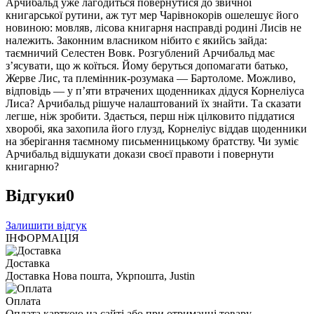
Арчибальд уже лагодиться повернутися до звичної
книгарської рутини, аж тут мер Чарівнокорів ошелешує його
новиною: мовляв, лісова книгарня насправді родині Лисів не
належить. Законним власником нібито є якийсь зайда:
таємничий Селестен Вовк. Розгублений Арчибальд має
з’ясувати, що ж коїться. Йому беруться допомагати батько,
Жерве Лис, та племінник-розумака — Бартоломе. Можливо,
відповідь — у п’яти втрачених щоденниках дідуся Корнеліуса
Лиса? Арчибальд рішуче налаштований їх знайти. Та сказати
легше, ніж зробити. Здається, перш ніж цілковито піддатися
хворобі, яка захопила його глузд, Корнеліус віддав щоденники
на зберігання таємному письменницькому братству. Чи зуміє
Арчибальд відшукати докази своєї правоти і повернути
книгарню?
Відгуки
0
Залишити відгук
ІНФОРМАЦІЯ
Доставка
Доставка Нова пошта, Укрпошта, Justin
Оплата
Оплата карткою на сайті або при отриманні товару