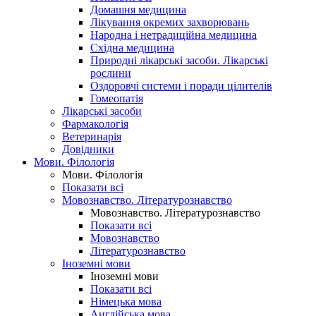
Домашня медицина
Лікування окремих захворювань
Народна і нетрадиційна медицина
Східна медицина
Природні лікарські засоби. Лікарські
рослини
Оздоровчі системи і поради цілителів
Гомеопатія
Лікарські засоби
Фармакологія
Ветеринарія
Довідники
Мови. Філологія
Мови. Філологія
Показати всі
Мовознавство. Літературознавство
Мовознавство. Літературознавство
Показати всі
Мовознавство
Літературознавство
Іноземні мови
Іноземні мови
Показати всі
Німецька мова
Англійська мова