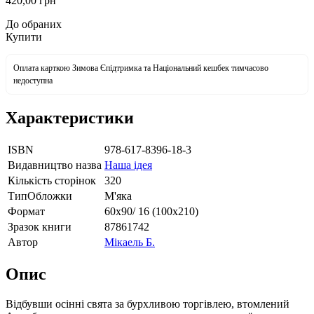
420
,00
грн
До обраних
Купити
Оплата карткою Зимова Єпідтримка та Національний кешбек тимчасово
недоступна
Характеристики
ISBN
978-617-8396-18-3
Видавництво назва
Наша ідея
Кількість сторінок
320
ТипОбложки
М'яка
Формат
60х90/ 16 (100х210)
Зразок книги
87861742
Автор
Мікаель Б.
Опис
Відбувши осінні свята за бурхливою торгівлею, втомлений