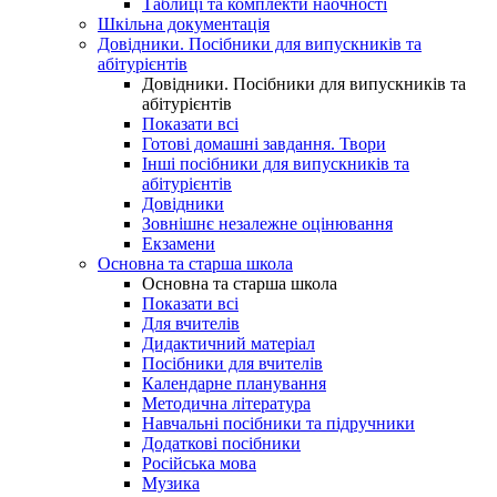
Таблиці та комплекти наочності
Шкільна документація
Довідники. Посібники для випускників та
абітурієнтів
Довідники. Посібники для випускників та
абітурієнтів
Показати всі
Готові домашні завдання. Твори
Інші посібники для випускників та
абітурієнтів
Довідники
Зовнішнє незалежне оцінювання
Екзамени
Основна та старша школа
Основна та старша школа
Показати всі
Для вчителів
Дидактичний матеріал
Посібники для вчителів
Календарне планування
Методична література
Навчальні посібники та підручники
Додаткові посібники
Російська мова
Музика