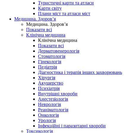
Туристичні карти та атласи
Карти світу
Плани міст та атласи міст
Медицина. Здоров’я
Медицина. Здоров’я
Показати всі
Клінічна медицина
Клінічна медицина
Показати всі
Дерматовенерологія
Стоматологія
Гінекологія
Педіатрія
Діагностика і терапія інших захворювань
Хірургія
Акушерство
Психіатрія
Внутрішні хвороби
Анестезіологія
Неврологія
Реаніматологія
Онкологія
Урологія
Інфекційні і паразитарні хвороби
Токсикологія