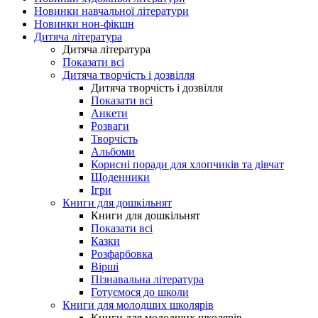
Новинки навчальної літератури
Новинки нон-фікшн
Дитяча література
Дитяча література
Показати всі
Дитяча творчість і дозвілля
Дитяча творчість і дозвілля
Показати всі
Анкети
Розваги
Творчість
Альбоми
Корисні поради для хлопчиків та дівчат
Щоденники
Ігри
Книги для дошкільнят
Книги для дошкільнят
Показати всі
Казки
Розфарбовка
Вірші
Пізнавальна література
Готуємося до школи
Книги для молодших школярів
Книги для молодших школярів