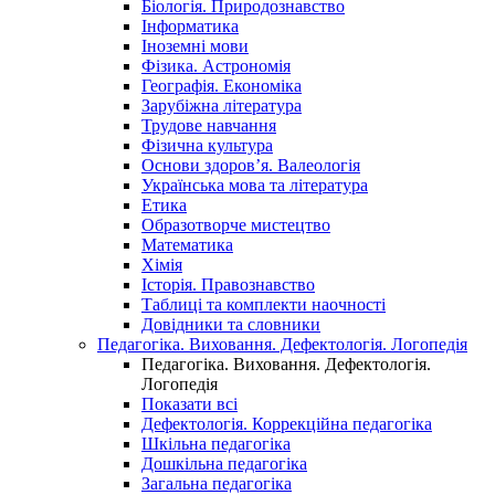
Біологія. Природознавство
Інформатика
Іноземні мови
Фізика. Астрономія
Географія. Економіка
Зарубіжна література
Трудове навчання
Фізична культура
Основи здоров’я. Валеологія
Українська мова та література
Етика
Образотворче мистецтво
Математика
Хімія
Історія. Правознавство
Таблиці та комплекти наочності
Довідники та словники
Педагогіка. Виховання. Дефектологія. Логопедія
Педагогіка. Виховання. Дефектологія.
Логопедія
Показати всі
Дефектологія. Коррекційна педагогіка
Шкільна педагогіка
Дошкільна педагогіка
Загальна педагогіка