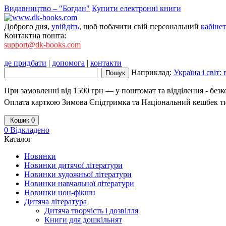
Видавництво – "Богдан"
Купити електронні книги
Доброго дня,
увійдіть
, щоб побачити свій персональний
кабінет
Контактна пошта:
support@dk-books.com
де придбати
|
допомога
|
контакти
Наприклад:
Україна і світ:
При замовленні від 1500 грн — у поштомат та відділення - без
Оплата карткою Зимова Єпідтримка та Національний кешбек т
Кошик
0
0
Відкладено
Каталог
Новинки
Новинки дитячої літератури
Новинки художньої літератури
Новинки навчальної літератури
Новинки нон-фікшн
Дитяча література
Дитяча творчість і дозвілля
Книги для дошкільнят