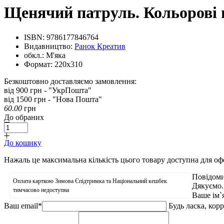
Щенячий патруль. Кольорові 
ISBN:
9786177846764
Видавництво:
Ранок Креатив
обкл.:
М'яка
Формат:
220х310
Безкоштовно доставляємо замовлення:
від 900 грн - "УкрПошта"
від 1500 грн - "Нова Пошта"
60.00
грн
До обраних
До кошику
Нажаль це максимальна кількість цього товару доступна для о
Повідоми
Оплата карткою Зимова Єпідтримка та Національний кешбек
Дякуємо.
тимчасово недоступна
Ваше ім`
Ваш email
*
Будь ласка, кор