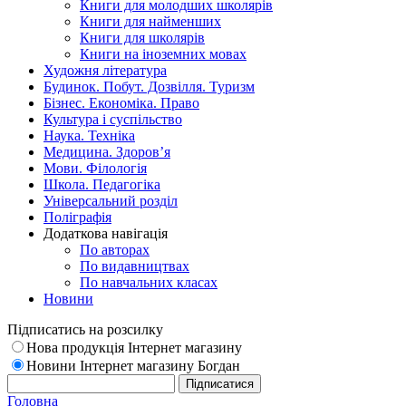
Книги для молодших школярів
Книги для найменших
Книги для школярів
Книги на іноземних мовах
Художня література
Будинок. Побут. Дозвілля. Туризм
Бізнес. Економіка. Право
Культура і суспільство
Наука. Техніка
Медицина. Здоров’я
Мови. Філологія
Школа. Педагогіка
Універсальний розділ
Поліграфія
Додаткова навігація
По авторах
По видавництвах
По навчальних класах
Новини
Підписатись на розсилку
Нова продукція Інтернет магазину
Новини Інтернет магазину Богдан
Головна