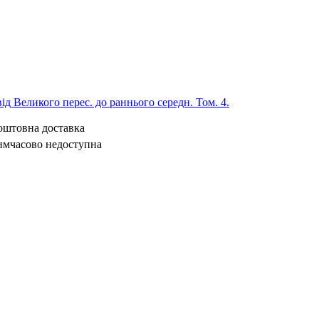
 від Великого перес. до раннього середн. Том. 4.
коштовна доставка
имчасово недоступна