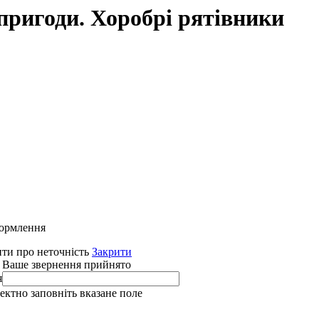
пригоди. Хоробрі рятівники
формлення
ти про неточність
Закрити
 Ваше звернення прийнято
я
ректно заповніть вказане поле