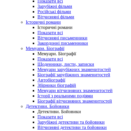
Показати всі
Зарубіжні фільми
Російські фільми
Вітчизняні фільми
Історичні романи
Історичні романи
Показати всі
Вітчизняні письменники
Закордонні письменники
Мемуари. Біографії
Мемуари. Біографії
Показати всі
Щоденники, листи, записки
Мемуари зарубіжних знаменитостей
Біографії зарубіжних знаменитостей
Автобіографії
Збірники біографій
Мемуари вітчизняних знаменитостей
Історії з реальними подіями
Біографії вітчизняних знаменитостей
Детективи. Бойовики
Детективи. Бойовики
Показати всі
Зарубіжні детективи та бойовики
Вітчизняні детективи та бойовики