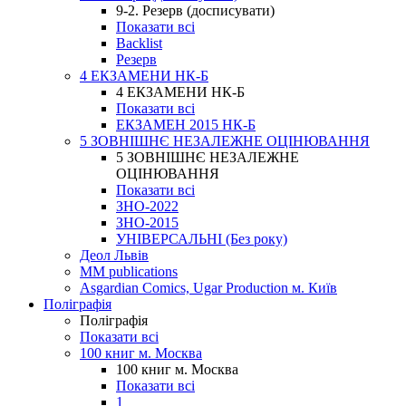
9-2. Резерв (досписувати)
Показати всі
Backlist
Резерв
4 ЕКЗАМЕНИ НК-Б
4 ЕКЗАМЕНИ НК-Б
Показати всі
ЕКЗАМЕН 2015 НК-Б
5 ЗОВНІШНЄ НЕЗАЛЕЖНЕ ОЦІНЮВАННЯ
5 ЗОВНІШНЄ НЕЗАЛЕЖНЕ
ОЦІНЮВАННЯ
Показати всі
ЗНО-2022
ЗНО-2015
УНІВЕРСАЛЬНІ (Без року)
Деол Львів
MM publications
Asgardian Comics, Ugar Production м. Київ
Поліграфія
Поліграфія
Показати всі
100 книг м. Москва
100 книг м. Москва
Показати всі
1