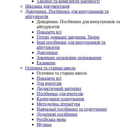
Таблиці та комплекти наочності
Шкільна документація
Довідники. Посібники для випускників та
абітурієнтів
Довідники. Посібники для випускників та
абітурієнтів
Показати всі
Готові домашні завдання. Твори
Інші посібники для випускників та
абітурієнтів
Довідники
Зовнішнє незалежне оцінювання
Екзамени
Основна та старша школа
Основна та старша школа
Показати всі
Для вчителів
Дидактичний матеріал
Посібники для вчителів
Календарне планування
Методична література
Навчальні посібники та підручники
Додаткові посібники
Російська мова
Музика