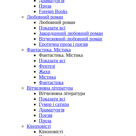
Драматургія
Проза
Foreign Books
Любовний роман
Любовний роман
Показати всі
Закордонний любовний роман
Вітчизняний любовний роман
Еротична проза і поезія
Фантастика. Містика
Фантастика. Містика
Показати всі
Фентезі
Жахи
Містика
Фантастика
Вітчизняна література
Вітчизняна література
Показати всі
Гумор і сатира
Драматургія
Поезія
Проза
Кіноповісті
Кіноповісті