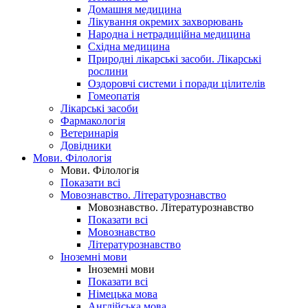
Домашня медицина
Лікування окремих захворювань
Народна і нетрадиційна медицина
Східна медицина
Природні лікарські засоби. Лікарські
рослини
Оздоровчі системи і поради цілителів
Гомеопатія
Лікарські засоби
Фармакологія
Ветеринарія
Довідники
Мови. Філологія
Мови. Філологія
Показати всі
Мовознавство. Літературознавство
Мовознавство. Літературознавство
Показати всі
Мовознавство
Літературознавство
Іноземні мови
Іноземні мови
Показати всі
Німецька мова
Англійська мова