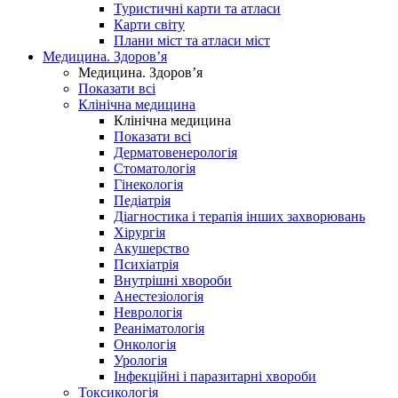
Туристичні карти та атласи
Карти світу
Плани міст та атласи міст
Медицина. Здоров’я
Медицина. Здоров’я
Показати всі
Клінічна медицина
Клінічна медицина
Показати всі
Дерматовенерологія
Стоматологія
Гінекологія
Педіатрія
Діагностика і терапія інших захворювань
Хірургія
Акушерство
Психіатрія
Внутрішні хвороби
Анестезіологія
Неврологія
Реаніматологія
Онкологія
Урологія
Інфекційні і паразитарні хвороби
Токсикологія