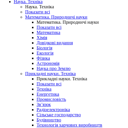
Наука. Техніка
Наука. Техніка
Показати всі
Математика. Природничі науки
Математика. Природничі науки
Показати всі
Математика
Хімія
Довідкові видання
Біологія
Екологія
Фізика
Астрономія
Наука про Землю
Прикладні науки. Техніка
Прикладні науки. Техніка
Показати всі
Техніка
Енергетика
Промисловість
Зв’язок
Радіоелектроніка
Сільське господарство
Будівництво
Технологія харчових виробництв