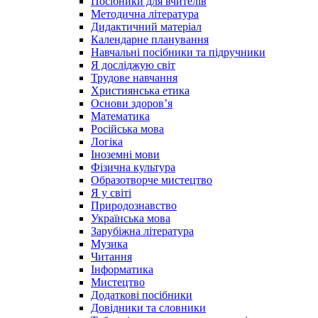
Посібники для вчителів
Методична література
Дидактичний матеріал
Календарне планування
Навчальні посібники та підручники
Я досліджую світ
Трудове навчання
Християнська етика
Основи здоров’я
Математика
Російська мова
Логіка
Іноземні мови
Фізична культура
Образотворче мистецтво
Я у світі
Природознавство
Українська мова
Зарубіжна література
Музика
Читання
Інформатика
Мистецтво
Додаткові посібники
Довідники та словники