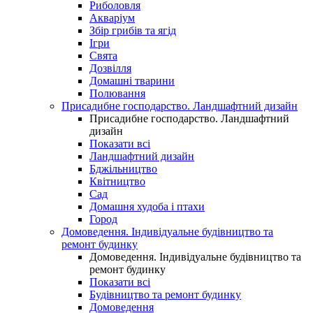
Риболовля
Акваріум
Збір грибів та ягід
Ігри
Свята
Дозвілля
Домашні тварини
Полювання
Присадибне господарство. Ландшафтний дизайн
Присадибне господарство. Ландшафтний
дизайн
Показати всі
Ландшафтний дизайн
Бджільництво
Квітництво
Сад
Домашня худоба і птахи
Город
Домоведення. Індивідуальне будівництво та
ремонт будинку
Домоведення. Індивідуальне будівництво та
ремонт будинку
Показати всі
Будівництво та ремонт будинку
Домоведення