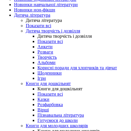
Новинки навчальної літератури
Новинки нон-фікшн
Дитяча література
Дитяча література
Показати всі
Дитяча творчість і дозвілля
Дитяча творчість і дозвілля
Показати всі
Анкети
Розваги
Творчість
Альбоми
Корисні поради для хлопчиків та дівчат
Щоденники
Ігри
Книги для дошкільнят
Книги для дошкільнят
Показати всі
Казки
Розфарбовка
Вірші
Пізнавальна література
Готуємося до школи
Книги для молодших школярів
Книги для молодших школярів