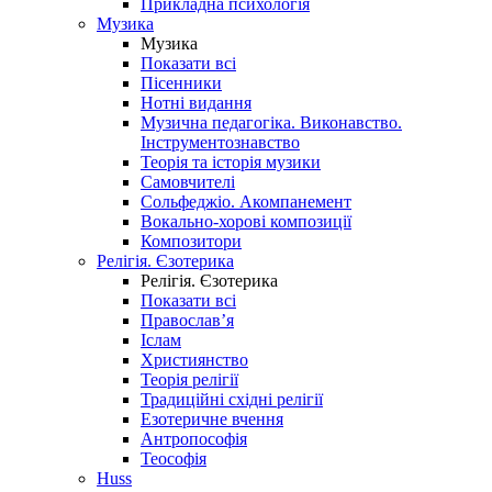
Прикладна психологія
Музика
Музика
Показати всі
Пісенники
Нотні видання
Музична педагогіка. Виконавство.
Інструментознавство
Теорія та історія музики
Самовчителі
Сольфеджіо. Акомпанемент
Вокально-хорові композиції
Композитори
Релігія. Єзотерика
Релігія. Єзотерика
Показати всі
Православ’я
Іслам
Християнство
Теорія релігії
Традиційні східні релігії
Езотеричне вчення
Антропософія
Теософія
Huss