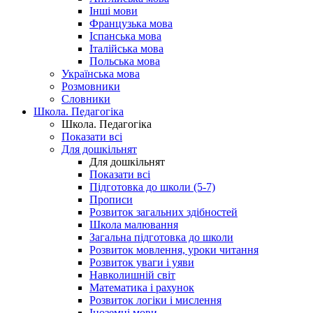
Інші мови
Французька мова
Іспанська мова
Італійська мова
Польська мова
Українська мова
Розмовники
Словники
Школа. Педагогіка
Школа. Педагогіка
Показати всі
Для дошкільнят
Для дошкільнят
Показати всі
Підготовка до школи (5-7)
Прописи
Розвиток загальних здібностей
Школа малювання
Загальна підготовка до школи
Розвиток мовлення, уроки читання
Розвиток уваги і уяви
Навколишній світ
Математика і рахунок
Розвиток логіки і мислення
Іноземні мови