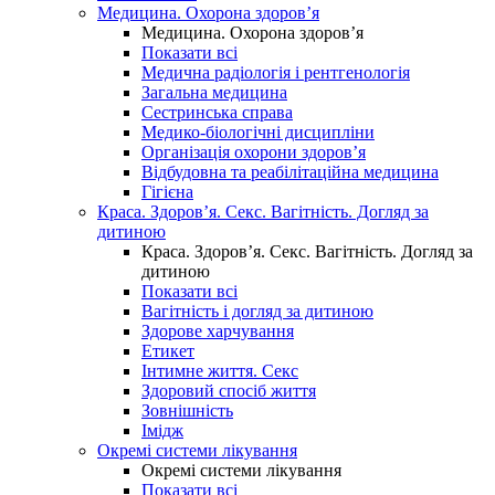
Медицина. Охорона здоров’я
Медицина. Охорона здоров’я
Показати всі
Медична радіологія і рентгенологія
Загальна медицина
Сестринська справа
Медико-біологічні дисципліни
Організація охорони здоров’я
Відбудовна та реабілітаційна медицина
Гігієна
Краса. Здоров’я. Секс. Вагітність. Догляд за
дитиною
Краса. Здоров’я. Секс. Вагітність. Догляд за
дитиною
Показати всі
Вагітність і догляд за дитиною
Здорове харчування
Етикет
Інтимне життя. Секс
Здоровий спосіб життя
Зовнішність
Імідж
Окремі системи лікування
Окремі системи лікування
Показати всі