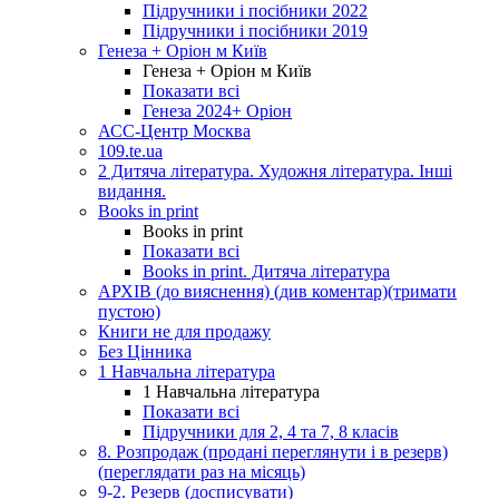
Підручники і посібники 2022
Підручники і посібники 2019
Генеза + Оріон м Київ
Генеза + Оріон м Київ
Показати всі
Генеза 2024+ Оріон
АСС-Центр Москва
109.te.ua
2 Дитяча література. Художня література. Інші
видання.
Books in print
Books in print
Показати всі
Books in print. Дитяча література
АРХІВ (до вияснення) (див коментар)(тримати
пустою)
Книги не для продажу
Без Цінника
1 Навчальна література
1 Навчальна література
Показати всі
Підручники для 2, 4 та 7, 8 класів
8. Розпродаж (продані переглянути і в резерв)
(переглядати раз на місяць)
9-2. Резерв (досписувати)