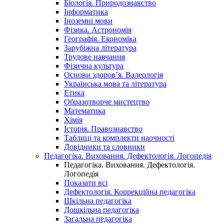
Біологія. Природознавство
Інформатика
Іноземні мови
Фізика. Астрономія
Географія. Економіка
Зарубіжна література
Трудове навчання
Фізична культура
Основи здоров’я. Валеологія
Українська мова та література
Етика
Образотворче мистецтво
Математика
Хімія
Історія. Правознавство
Таблиці та комплекти наочності
Довідники та словники
Педагогіка. Виховання. Дефектологія. Логопедія
Педагогіка. Виховання. Дефектологія.
Логопедія
Показати всі
Дефектологія. Коррекційна педагогіка
Шкільна педагогіка
Дошкільна педагогіка
Загальна педагогіка