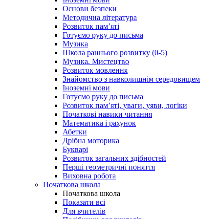
Основи безпеки
Методична література
Розвиток пам’яті
Готуємо руку до письма
Музика
Школа раннього розвитку (0-5)
Музика. Мистецтво
Розвиток мовлення
Знайомство з навколишнім середовищем
Іноземні мови
Готуємо руку до письма
Розвиток пам’яті, уваги, уяви, логіки
Початкові навики читання
Математика і рахунок
Абетки
Дрібна моторика
Букварі
Розвиток загальних здібностей
Перші геометричні поняття
Виховна робота
Початкова школа
Початкова школа
Показати всі
Для вчителів