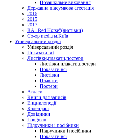
Позашкільне виховання
Державна підсумкова атестація
2016
2015
2017
RA" Red Horse"(листівки)
Co-op media м.Київ
Універсальний розділ
Універсальний розділ
Показати всі
Листівки,плакати,постери
Листівки,плакати,постери
Показати всі
Листівки
Плакати
Постери
Атласи
Книги для записів
Енциклопедії
Календарі
Довідники
Longman
Підручники і посібники
Підручники і посібники
Показати всі