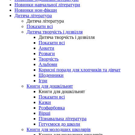
Новинки навчальної літератури
Новинки нон-фікшн
Дитяча література
Дитяча література
Показати всі
Дитяча творчість і дозвілля
Дитяча творчість і дозвілля
Показати всі
Анкети
Розваги
Творчість
Альбоми
Корисні поради для хлопчиків та дівчат
Щоденники
Ігри
Книги для дошкільнят
Книги для дошкільнят
Показати всі
Казки
Розфарбовка
Вірші
Пізнавальна література
Готуємося до школи
Книги для молодших школярів
Книги для молодших школярів