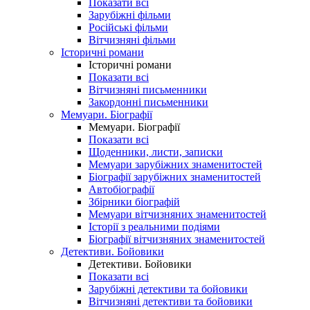
Показати всі
Зарубіжні фільми
Російські фільми
Вітчизняні фільми
Історичні романи
Історичні романи
Показати всі
Вітчизняні письменники
Закордонні письменники
Мемуари. Біографії
Мемуари. Біографії
Показати всі
Щоденники, листи, записки
Мемуари зарубіжних знаменитостей
Біографії зарубіжних знаменитостей
Автобіографії
Збірники біографій
Мемуари вітчизняних знаменитостей
Історії з реальними подіями
Біографії вітчизняних знаменитостей
Детективи. Бойовики
Детективи. Бойовики
Показати всі
Зарубіжні детективи та бойовики
Вітчизняні детективи та бойовики