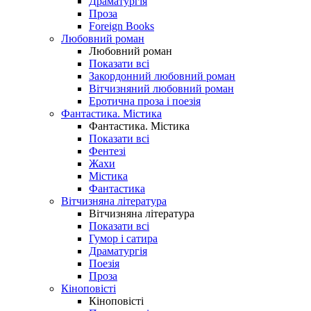
Драматургія
Проза
Foreign Books
Любовний роман
Любовний роман
Показати всі
Закордонний любовний роман
Вітчизняний любовний роман
Еротична проза і поезія
Фантастика. Містика
Фантастика. Містика
Показати всі
Фентезі
Жахи
Містика
Фантастика
Вітчизняна література
Вітчизняна література
Показати всі
Гумор і сатира
Драматургія
Поезія
Проза
Кіноповісті
Кіноповісті