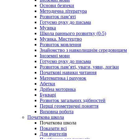
Основи безпеки
Методична література
Розвиток пам’яті
Готуємо руку до письма
Музика
Школа раннього розвитку (0-5)
Музика. Мистецтво
Розвиток мовлення
Знайомство з навколишнім середовищем
Іноземні мови
Готуємо руку до письма
Розвиток пам’яті, уваги, уяви, логіки
Початкові навики читання
Математика і рахунок
Абетки
Дрібна моторика
Букварі
Розвиток загальних здібностей
Перші геометричні поняття
Виховна робота
Початкова школа
Початкова школа
Показати всі
Для вчителів