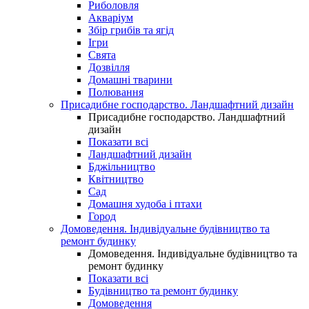
Риболовля
Акваріум
Збір грибів та ягід
Ігри
Свята
Дозвілля
Домашні тварини
Полювання
Присадибне господарство. Ландшафтний дизайн
Присадибне господарство. Ландшафтний
дизайн
Показати всі
Ландшафтний дизайн
Бджільництво
Квітництво
Сад
Домашня худоба і птахи
Город
Домоведення. Індивідуальне будівництво та
ремонт будинку
Домоведення. Індивідуальне будівництво та
ремонт будинку
Показати всі
Будівництво та ремонт будинку
Домоведення