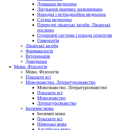
Домашня медицина
Лікування окремих захворювань
Народна і нетрадиційна медицина
Східна медицина
Природні лікарські засоби. Лікарські
рослини
Оздоровчі системи і поради цілителів
Гомеопатія
Лікарські засоби
Фармакологія
Ветеринарія
Довідники
Мови. Філологія
Мови. Філологія
Показати всі
Мовознавство. Літературознавство
Мовознавство. Літературознавство
Показати всі
Мовознавство
Літературознавство
Іноземні мови
Іноземні мови
Показати всі
Німецька мова
Англійська мова