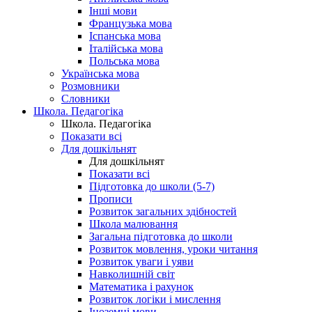
Інші мови
Французька мова
Іспанська мова
Італійська мова
Польська мова
Українська мова
Розмовники
Словники
Школа. Педагогіка
Школа. Педагогіка
Показати всі
Для дошкільнят
Для дошкільнят
Показати всі
Підготовка до школи (5-7)
Прописи
Розвиток загальних здібностей
Школа малювання
Загальна підготовка до школи
Розвиток мовлення, уроки читання
Розвиток уваги і уяви
Навколишній світ
Математика і рахунок
Розвиток логіки і мислення
Іноземні мови