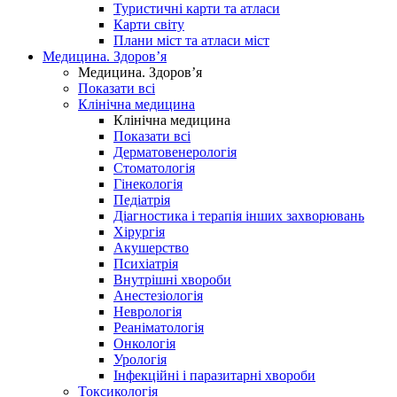
Туристичні карти та атласи
Карти світу
Плани міст та атласи міст
Медицина. Здоров’я
Медицина. Здоров’я
Показати всі
Клінічна медицина
Клінічна медицина
Показати всі
Дерматовенерологія
Стоматологія
Гінекологія
Педіатрія
Діагностика і терапія інших захворювань
Хірургія
Акушерство
Психіатрія
Внутрішні хвороби
Анестезіологія
Неврологія
Реаніматологія
Онкологія
Урологія
Інфекційні і паразитарні хвороби
Токсикологія