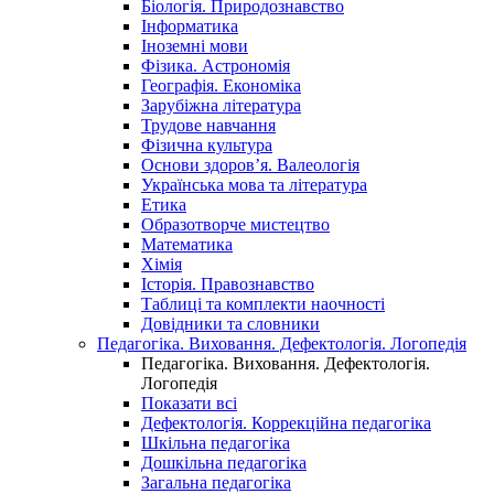
Біологія. Природознавство
Інформатика
Іноземні мови
Фізика. Астрономія
Географія. Економіка
Зарубіжна література
Трудове навчання
Фізична культура
Основи здоров’я. Валеологія
Українська мова та література
Етика
Образотворче мистецтво
Математика
Хімія
Історія. Правознавство
Таблиці та комплекти наочності
Довідники та словники
Педагогіка. Виховання. Дефектологія. Логопедія
Педагогіка. Виховання. Дефектологія.
Логопедія
Показати всі
Дефектологія. Коррекційна педагогіка
Шкільна педагогіка
Дошкільна педагогіка
Загальна педагогіка