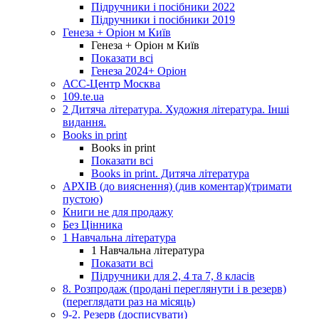
Підручники і посібники 2022
Підручники і посібники 2019
Генеза + Оріон м Київ
Генеза + Оріон м Київ
Показати всі
Генеза 2024+ Оріон
АСС-Центр Москва
109.te.ua
2 Дитяча література. Художня література. Інші
видання.
Books in print
Books in print
Показати всі
Books in print. Дитяча література
АРХІВ (до вияснення) (див коментар)(тримати
пустою)
Книги не для продажу
Без Цінника
1 Навчальна література
1 Навчальна література
Показати всі
Підручники для 2, 4 та 7, 8 класів
8. Розпродаж (продані переглянути і в резерв)
(переглядати раз на місяць)
9-2. Резерв (досписувати)