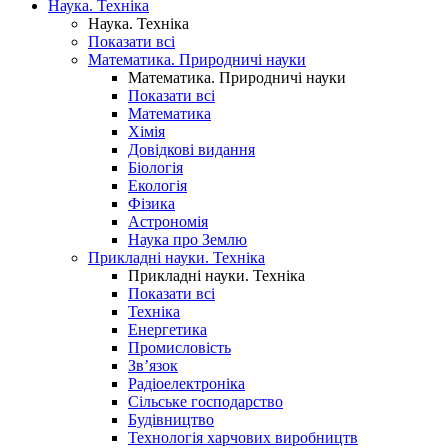
Наука. Техніка
Наука. Техніка
Показати всі
Математика. Природничі науки
Математика. Природничі науки
Показати всі
Математика
Хімія
Довідкові видання
Біологія
Екологія
Фізика
Астрономія
Наука про Землю
Прикладні науки. Техніка
Прикладні науки. Техніка
Показати всі
Техніка
Енергетика
Промисловість
Зв’язок
Радіоелектроніка
Сільське господарство
Будівництво
Технологія харчових виробництв