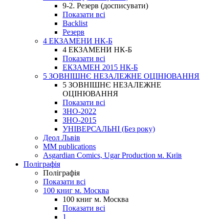
9-2. Резерв (досписувати)
Показати всі
Backlist
Резерв
4 ЕКЗАМЕНИ НК-Б
4 ЕКЗАМЕНИ НК-Б
Показати всі
ЕКЗАМЕН 2015 НК-Б
5 ЗОВНІШНЄ НЕЗАЛЕЖНЕ ОЦІНЮВАННЯ
5 ЗОВНІШНЄ НЕЗАЛЕЖНЕ
ОЦІНЮВАННЯ
Показати всі
ЗНО-2022
ЗНО-2015
УНІВЕРСАЛЬНІ (Без року)
Деол Львів
MM publications
Asgardian Comics, Ugar Production м. Київ
Поліграфія
Поліграфія
Показати всі
100 книг м. Москва
100 книг м. Москва
Показати всі
1