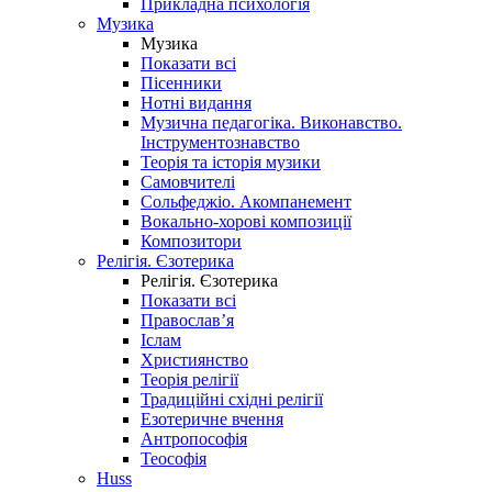
Прикладна психологія
Музика
Музика
Показати всі
Пісенники
Нотні видання
Музична педагогіка. Виконавство.
Інструментознавство
Теорія та історія музики
Самовчителі
Сольфеджіо. Акомпанемент
Вокально-хорові композиції
Композитори
Релігія. Єзотерика
Релігія. Єзотерика
Показати всі
Православ’я
Іслам
Християнство
Теорія релігії
Традиційні східні релігії
Езотеричне вчення
Антропософія
Теософія
Huss