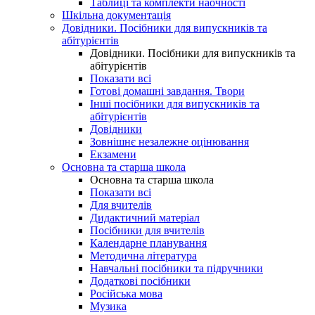
Таблиці та комплекти наочності
Шкільна документація
Довідники. Посібники для випускників та
абітурієнтів
Довідники. Посібники для випускників та
абітурієнтів
Показати всі
Готові домашні завдання. Твори
Інші посібники для випускників та
абітурієнтів
Довідники
Зовнішнє незалежне оцінювання
Екзамени
Основна та старша школа
Основна та старша школа
Показати всі
Для вчителів
Дидактичний матеріал
Посібники для вчителів
Календарне планування
Методична література
Навчальні посібники та підручники
Додаткові посібники
Російська мова
Музика