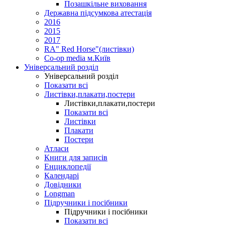
Позашкільне виховання
Державна підсумкова атестація
2016
2015
2017
RA" Red Horse"(листівки)
Co-op media м.Київ
Універсальний розділ
Універсальний розділ
Показати всі
Листівки,плакати,постери
Листівки,плакати,постери
Показати всі
Листівки
Плакати
Постери
Атласи
Книги для записів
Енциклопедії
Календарі
Довідники
Longman
Підручники і посібники
Підручники і посібники
Показати всі