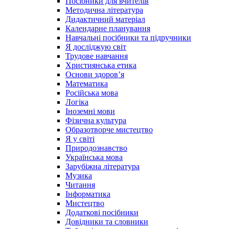
Посібники для вчителів
Методична література
Дидактичний матеріал
Календарне планування
Навчальні посібники та підручники
Я досліджую світ
Трудове навчання
Християнська етика
Основи здоров’я
Математика
Російська мова
Логіка
Іноземні мови
Фізична культура
Образотворче мистецтво
Я у світі
Природознавство
Українська мова
Зарубіжна література
Музика
Читання
Інформатика
Мистецтво
Додаткові посібники
Довідники та словники