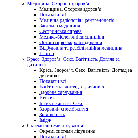
Медицина. Охорона здоров’я
Медицина. Охорона здоров’я
Показати всі
Медична радіологія і рентгенологія
Загальна медицина
Сестринська справа
Медико-біологічні дисципліни
Організація охорони здоров’я
Відбудовна та реабілітаційна медицина
Гігієна
Краса. Здоров’я. Секс. Вагітність. Догляд за
дитиною
Краса. Здоров’я. Секс. Вагітність. Догляд за
дитиною
Показати всі
Вагітність і догляд за дитиною
Здорове харчування
Етикет
Інтимне життя. Секс
Здоровий спосіб життя
Зовнішність
Імідж
Окремі системи лікування
Окремі системи лікування
Показати всі