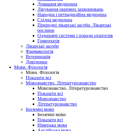
Домашня медицина
Лікування окремих захворювань
Народна і нетрадиційна медицина
Східна медицина
Природні лікарські засоби. Лікарські
рослини
Оздоровчі системи і поради цілителів
Гомеопатія
Лікарські засоби
Фармакологія
Ветеринарія
Довідники
Мови. Філологія
Мови. Філологія
Показати всі
Мовознавство. Літературознавство
Мовознавство. Літературознавство
Показати всі
Мовознавство
Літературознавство
Іноземні мови
Іноземні мови
Показати всі
Німецька мова
Англійська мова