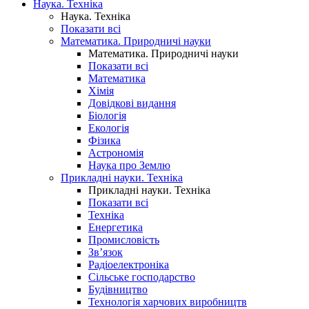
Наука. Техніка
Наука. Техніка
Показати всі
Математика. Природничі науки
Математика. Природничі науки
Показати всі
Математика
Хімія
Довідкові видання
Біологія
Екологія
Фізика
Астрономія
Наука про Землю
Прикладні науки. Техніка
Прикладні науки. Техніка
Показати всі
Техніка
Енергетика
Промисловість
Зв’язок
Радіоелектроніка
Сільське господарство
Будівництво
Технологія харчових виробництв