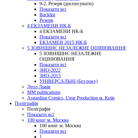
9-2. Резерв (досписувати)
Показати всі
Backlist
Резерв
4 ЕКЗАМЕНИ НК-Б
4 ЕКЗАМЕНИ НК-Б
Показати всі
ЕКЗАМЕН 2015 НК-Б
5 ЗОВНІШНЄ НЕЗАЛЕЖНЕ ОЦІНЮВАННЯ
5 ЗОВНІШНЄ НЕЗАЛЕЖНЕ
ОЦІНЮВАННЯ
Показати всі
ЗНО-2022
ЗНО-2015
УНІВЕРСАЛЬНІ (Без року)
Деол Львів
MM publications
Asgardian Comics, Ugar Production м. Київ
Поліграфія
Поліграфія
Показати всі
100 книг м. Москва
100 книг м. Москва
Показати всі
1