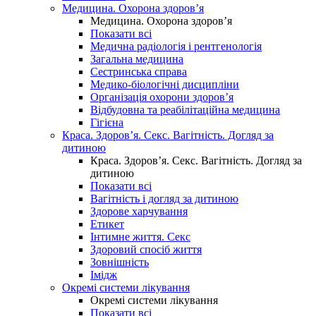
Медицина. Охорона здоров’я
Медицина. Охорона здоров’я
Показати всі
Медична радіологія і рентгенологія
Загальна медицина
Сестринська справа
Медико-біологічні дисципліни
Організація охорони здоров’я
Відбудовна та реабілітаційна медицина
Гігієна
Краса. Здоров’я. Секс. Вагітність. Догляд за
дитиною
Краса. Здоров’я. Секс. Вагітність. Догляд за
дитиною
Показати всі
Вагітність і догляд за дитиною
Здорове харчування
Етикет
Інтимне життя. Секс
Здоровий спосіб життя
Зовнішність
Імідж
Окремі системи лікування
Окремі системи лікування
Показати всі