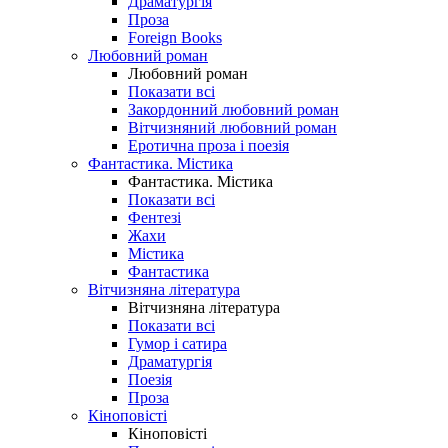
Драматургія
Проза
Foreign Books
Любовний роман
Любовний роман
Показати всі
Закордонний любовний роман
Вітчизняний любовний роман
Еротична проза і поезія
Фантастика. Містика
Фантастика. Містика
Показати всі
Фентезі
Жахи
Містика
Фантастика
Вітчизняна література
Вітчизняна література
Показати всі
Гумор і сатира
Драматургія
Поезія
Проза
Кіноповісті
Кіноповісті