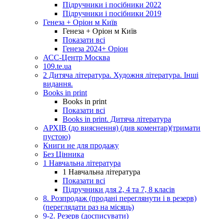
Підручники і посібники 2022
Підручники і посібники 2019
Генеза + Оріон м Київ
Генеза + Оріон м Київ
Показати всі
Генеза 2024+ Оріон
АСС-Центр Москва
109.te.ua
2 Дитяча література. Художня література. Інші
видання.
Books in print
Books in print
Показати всі
Books in print. Дитяча література
АРХІВ (до вияснення) (див коментар)(тримати
пустою)
Книги не для продажу
Без Цінника
1 Навчальна література
1 Навчальна література
Показати всі
Підручники для 2, 4 та 7, 8 класів
8. Розпродаж (продані переглянути і в резерв)
(переглядати раз на місяць)
9-2. Резерв (досписувати)