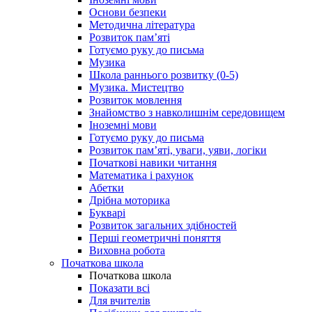
Основи безпеки
Методична література
Розвиток пам’яті
Готуємо руку до письма
Музика
Школа раннього розвитку (0-5)
Музика. Мистецтво
Розвиток мовлення
Знайомство з навколишнім середовищем
Іноземні мови
Готуємо руку до письма
Розвиток пам’яті, уваги, уяви, логіки
Початкові навики читання
Математика і рахунок
Абетки
Дрібна моторика
Букварі
Розвиток загальних здібностей
Перші геометричні поняття
Виховна робота
Початкова школа
Початкова школа
Показати всі
Для вчителів