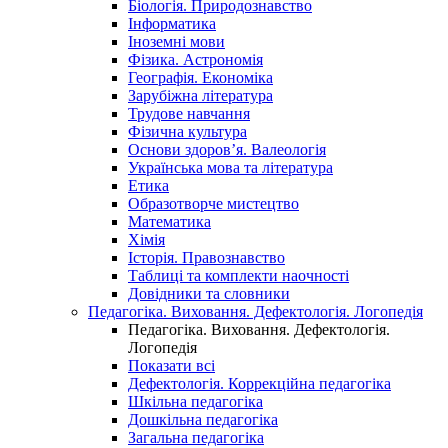
Біологія. Природознавство
Інформатика
Іноземні мови
Фізика. Астрономія
Географія. Економіка
Зарубіжна література
Трудове навчання
Фізична культура
Основи здоров’я. Валеологія
Українська мова та література
Етика
Образотворче мистецтво
Математика
Хімія
Історія. Правознавство
Таблиці та комплекти наочності
Довідники та словники
Педагогіка. Виховання. Дефектологія. Логопедія
Педагогіка. Виховання. Дефектологія.
Логопедія
Показати всі
Дефектологія. Коррекційна педагогіка
Шкільна педагогіка
Дошкільна педагогіка
Загальна педагогіка