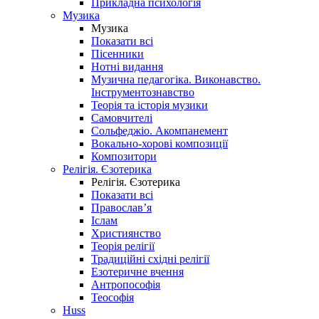
Прикладна психологія
Музика
Музика
Показати всі
Пісенники
Нотні видання
Музична педагогіка. Виконавство.
Інструментознавство
Теорія та історія музики
Самовчителі
Сольфеджіо. Акомпанемент
Вокально-хорові композиції
Композитори
Релігія. Єзотерика
Релігія. Єзотерика
Показати всі
Православ’я
Іслам
Християнство
Теорія релігії
Традиційні східні релігії
Езотеричне вчення
Антропософія
Теософія
Huss