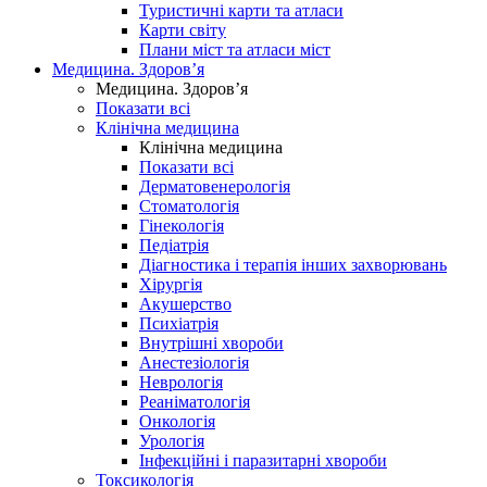
Туристичні карти та атласи
Карти світу
Плани міст та атласи міст
Медицина. Здоров’я
Медицина. Здоров’я
Показати всі
Клінічна медицина
Клінічна медицина
Показати всі
Дерматовенерологія
Стоматологія
Гінекологія
Педіатрія
Діагностика і терапія інших захворювань
Хірургія
Акушерство
Психіатрія
Внутрішні хвороби
Анестезіологія
Неврологія
Реаніматологія
Онкологія
Урологія
Інфекційні і паразитарні хвороби
Токсикологія