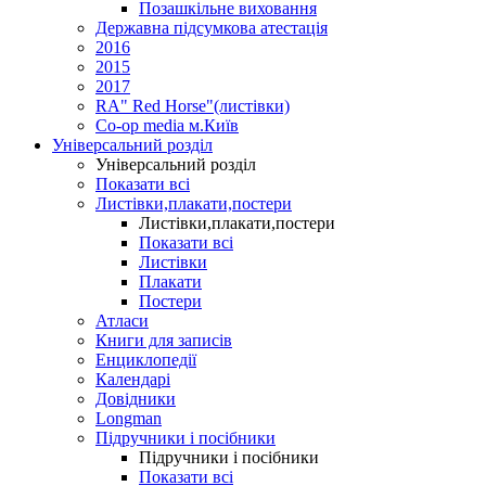
Позашкільне виховання
Державна підсумкова атестація
2016
2015
2017
RA" Red Horse"(листівки)
Co-op media м.Київ
Універсальний розділ
Універсальний розділ
Показати всі
Листівки,плакати,постери
Листівки,плакати,постери
Показати всі
Листівки
Плакати
Постери
Атласи
Книги для записів
Енциклопедії
Календарі
Довідники
Longman
Підручники і посібники
Підручники і посібники
Показати всі