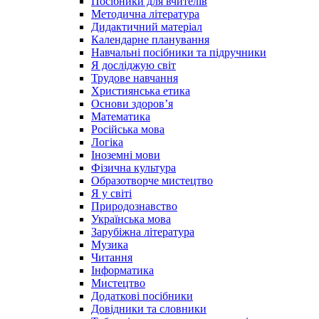
Посібники для вчителів
Методична література
Дидактичний матеріал
Календарне планування
Навчальні посібники та підручники
Я досліджую світ
Трудове навчання
Християнська етика
Основи здоров’я
Математика
Російська мова
Логіка
Іноземні мови
Фізична культура
Образотворче мистецтво
Я у світі
Природознавство
Українська мова
Зарубіжна література
Музика
Читання
Інформатика
Мистецтво
Додаткові посібники
Довідники та словники