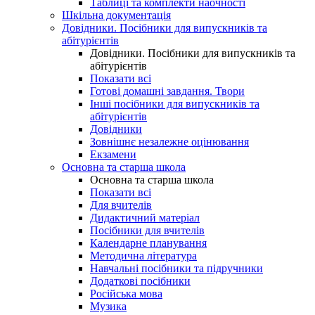
Таблиці та комплекти наочності
Шкільна документація
Довідники. Посібники для випускників та
абітурієнтів
Довідники. Посібники для випускників та
абітурієнтів
Показати всі
Готові домашні завдання. Твори
Інші посібники для випускників та
абітурієнтів
Довідники
Зовнішнє незалежне оцінювання
Екзамени
Основна та старша школа
Основна та старша школа
Показати всі
Для вчителів
Дидактичний матеріал
Посібники для вчителів
Календарне планування
Методична література
Навчальні посібники та підручники
Додаткові посібники
Російська мова
Музика