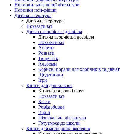
Новинки навчальної літератури
Новинки нон-фікшн
Дитяча література
Дитяча література
Показати всі
Дитяча творчість і дозвілля
Дитяча творчість і дозвілля
Показати всі
Анкети
Розваги
Творчість
Альбоми
Корисні поради для хлопчиків та дівчат
Щоденники
Ігри
Книги для дошкільнят
Книги для дошкільнят
Показати всі
Казки
Розфарбовка
Вірші
Пізнавальна література
Готуємося до школи
Книги для молодших школярів
Книги для молодших школярів