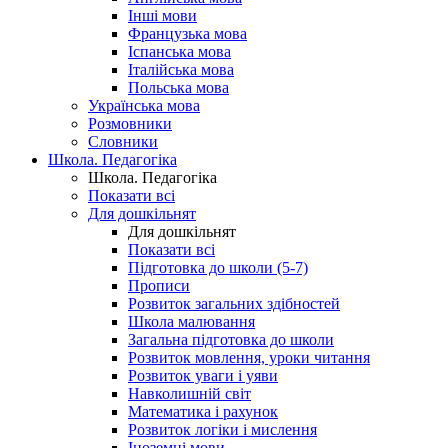
Інші мови
Французька мова
Іспанська мова
Італійська мова
Польська мова
Українська мова
Розмовники
Словники
Школа. Педагогіка
Школа. Педагогіка
Показати всі
Для дошкільнят
Для дошкільнят
Показати всі
Підготовка до школи (5-7)
Прописи
Розвиток загальних здібностей
Школа малювання
Загальна підготовка до школи
Розвиток мовлення, уроки читання
Розвиток уваги і уяви
Навколишній світ
Математика і рахунок
Розвиток логіки і мислення
Іноземні мови