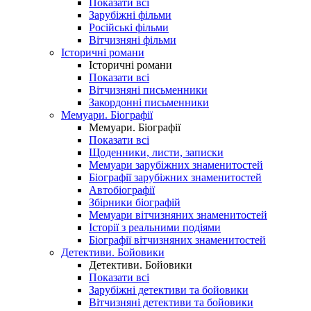
Показати всі
Зарубіжні фільми
Російські фільми
Вітчизняні фільми
Історичні романи
Історичні романи
Показати всі
Вітчизняні письменники
Закордонні письменники
Мемуари. Біографії
Мемуари. Біографії
Показати всі
Щоденники, листи, записки
Мемуари зарубіжних знаменитостей
Біографії зарубіжних знаменитостей
Автобіографії
Збірники біографій
Мемуари вітчизняних знаменитостей
Історії з реальними подіями
Біографії вітчизняних знаменитостей
Детективи. Бойовики
Детективи. Бойовики
Показати всі
Зарубіжні детективи та бойовики
Вітчизняні детективи та бойовики