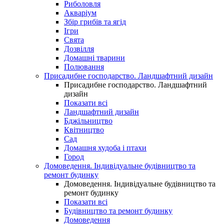
Риболовля
Акваріум
Збір грибів та ягід
Ігри
Свята
Дозвілля
Домашні тварини
Полювання
Присадибне господарство. Ландшафтний дизайн
Присадибне господарство. Ландшафтний
дизайн
Показати всі
Ландшафтний дизайн
Бджільництво
Квітництво
Сад
Домашня худоба і птахи
Город
Домоведення. Індивідуальне будівництво та
ремонт будинку
Домоведення. Індивідуальне будівництво та
ремонт будинку
Показати всі
Будівництво та ремонт будинку
Домоведення