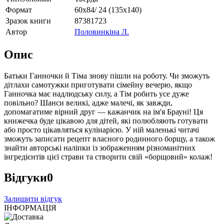
Формат
60х84/ 24 (135х140)
Зразок книги
87381723
Автор
Половинкіна Л.
Опис
Батьки Ганночки й Тіма знову пішли на роботу. Чи зможуть
дітлахи самотужки приготувати сімейну вечерю, якщо
Ганночка має надлюдську силу, а Тім робить усе дуже
повільно? Шанси великі, адже малечі, як завжди,
допомагатиме вірний друг — кажанчик на ім'я Брауні! Ця
книжечка буде цікавою для дітей, які полюбляють готувати
або просто цікавляться кулінарією. У ній маленькі читачі
зможуть записати рецепт власного родинного борщу, а також
знайти авторські наліпки із зображенням різноманітних
інгредієнтів цієї страви та створити свій «борщовий» колаж!
Відгуки
0
Залишити відгук
ІНФОРМАЦІЯ