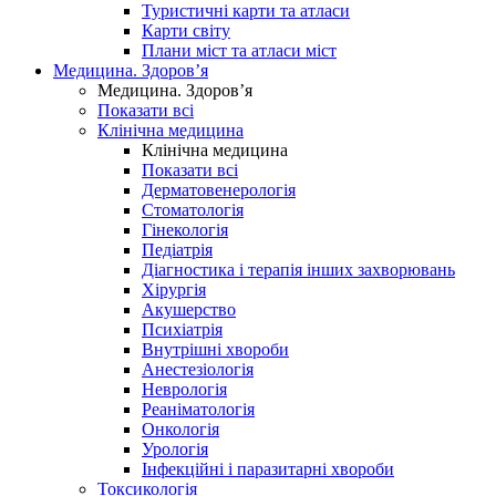
Туристичні карти та атласи
Карти світу
Плани міст та атласи міст
Медицина. Здоров’я
Медицина. Здоров’я
Показати всі
Клінічна медицина
Клінічна медицина
Показати всі
Дерматовенерологія
Стоматологія
Гінекологія
Педіатрія
Діагностика і терапія інших захворювань
Хірургія
Акушерство
Психіатрія
Внутрішні хвороби
Анестезіологія
Неврологія
Реаніматологія
Онкологія
Урологія
Інфекційні і паразитарні хвороби
Токсикологія