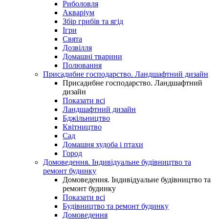
Риболовля
Акваріум
Збір грибів та ягід
Ігри
Свята
Дозвілля
Домашні тварини
Полювання
Присадибне господарство. Ландшафтний дизайн
Присадибне господарство. Ландшафтний
дизайн
Показати всі
Ландшафтний дизайн
Бджільництво
Квітництво
Сад
Домашня худоба і птахи
Город
Домоведення. Індивідуальне будівництво та
ремонт будинку
Домоведення. Індивідуальне будівництво та
ремонт будинку
Показати всі
Будівництво та ремонт будинку
Домоведення