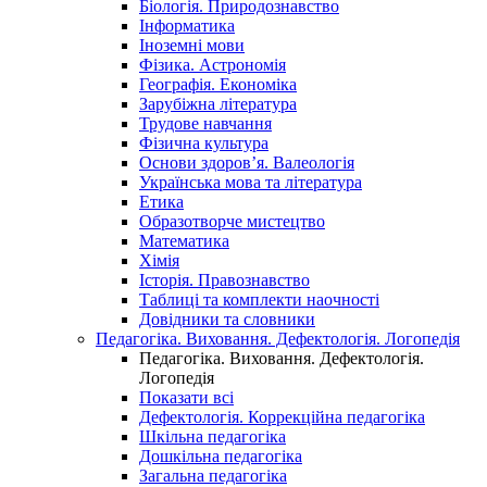
Біологія. Природознавство
Інформатика
Іноземні мови
Фізика. Астрономія
Географія. Економіка
Зарубіжна література
Трудове навчання
Фізична культура
Основи здоров’я. Валеологія
Українська мова та література
Етика
Образотворче мистецтво
Математика
Хімія
Історія. Правознавство
Таблиці та комплекти наочності
Довідники та словники
Педагогіка. Виховання. Дефектологія. Логопедія
Педагогіка. Виховання. Дефектологія.
Логопедія
Показати всі
Дефектологія. Коррекційна педагогіка
Шкільна педагогіка
Дошкільна педагогіка
Загальна педагогіка