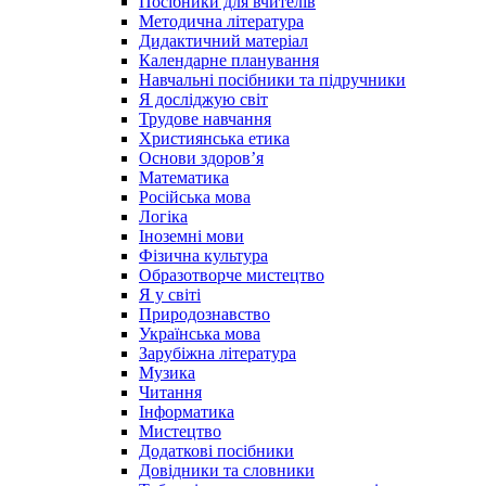
Посібники для вчителів
Методична література
Дидактичний матеріал
Календарне планування
Навчальні посібники та підручники
Я досліджую світ
Трудове навчання
Християнська етика
Основи здоров’я
Математика
Російська мова
Логіка
Іноземні мови
Фізична культура
Образотворче мистецтво
Я у світі
Природознавство
Українська мова
Зарубіжна література
Музика
Читання
Інформатика
Мистецтво
Додаткові посібники
Довідники та словники