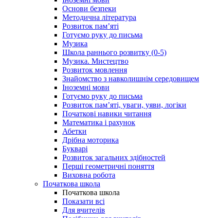
Основи безпеки
Методична література
Розвиток пам’яті
Готуємо руку до письма
Музика
Школа раннього розвитку (0-5)
Музика. Мистецтво
Розвиток мовлення
Знайомство з навколишнім середовищем
Іноземні мови
Готуємо руку до письма
Розвиток пам’яті, уваги, уяви, логіки
Початкові навики читання
Математика і рахунок
Абетки
Дрібна моторика
Букварі
Розвиток загальних здібностей
Перші геометричні поняття
Виховна робота
Початкова школа
Початкова школа
Показати всі
Для вчителів