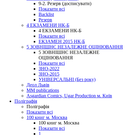
9-2. Резерв (досписувати)
Показати всі
Backlist
Резерв
4 ЕКЗАМЕНИ НК-Б
4 ЕКЗАМЕНИ НК-Б
Показати всі
ЕКЗАМЕН 2015 НК-Б
5 ЗОВНІШНЄ НЕЗАЛЕЖНЕ ОЦІНЮВАННЯ
5 ЗОВНІШНЄ НЕЗАЛЕЖНЕ
ОЦІНЮВАННЯ
Показати всі
ЗНО-2022
ЗНО-2015
УНІВЕРСАЛЬНІ (Без року)
Деол Львів
MM publications
Asgardian Comics, Ugar Production м. Київ
Поліграфія
Поліграфія
Показати всі
100 книг м. Москва
100 книг м. Москва
Показати всі
1