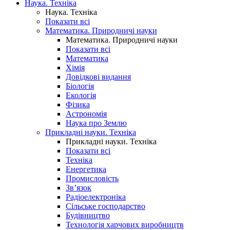
Наука. Техніка
Наука. Техніка
Показати всі
Математика. Природничі науки
Математика. Природничі науки
Показати всі
Математика
Хімія
Довідкові видання
Біологія
Екологія
Фізика
Астрономія
Наука про Землю
Прикладні науки. Техніка
Прикладні науки. Техніка
Показати всі
Техніка
Енергетика
Промисловість
Зв’язок
Радіоелектроніка
Сільське господарство
Будівництво
Технологія харчових виробництв