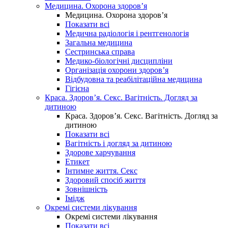
Медицина. Охорона здоров’я
Медицина. Охорона здоров’я
Показати всі
Медична радіологія і рентгенологія
Загальна медицина
Сестринська справа
Медико-біологічні дисципліни
Організація охорони здоров’я
Відбудовна та реабілітаційна медицина
Гігієна
Краса. Здоров’я. Секс. Вагітність. Догляд за
дитиною
Краса. Здоров’я. Секс. Вагітність. Догляд за
дитиною
Показати всі
Вагітність і догляд за дитиною
Здорове харчування
Етикет
Інтимне життя. Секс
Здоровий спосіб життя
Зовнішність
Імідж
Окремі системи лікування
Окремі системи лікування
Показати всі