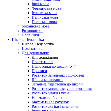
Інші мови
Французька мова
Іспанська мова
Італійська мова
Польська мова
Українська мова
Розмовники
Словники
Школа. Педагогіка
Школа. Педагогіка
Показати всі
Для дошкільнят
Для дошкільнят
Показати всі
Підготовка до школи (5-7)
Прописи
Розвиток загальних здібностей
Школа малювання
Загальна підготовка до школи
Розвиток мовлення, уроки читання
Розвиток уваги і уяви
Навколишній світ
Математика і рахунок
Розвиток логіки і мислення
Іноземні мови