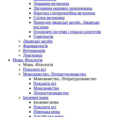
Домашня медицина
Лікування окремих захворювань
Народна і нетрадиційна медицина
Східна медицина
Природні лікарські засоби. Лікарські
рослини
Оздоровчі системи і поради цілителів
Гомеопатія
Лікарські засоби
Фармакологія
Ветеринарія
Довідники
Мови. Філологія
Мови. Філологія
Показати всі
Мовознавство. Літературознавство
Мовознавство. Літературознавство
Показати всі
Мовознавство
Літературознавство
Іноземні мови
Іноземні мови
Показати всі
Німецька мова
Англійська мова