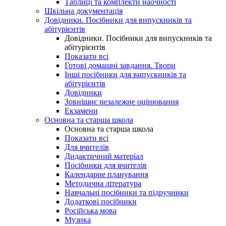
Таблиці та комплекти наочності
Шкільна документація
Довідники. Посібники для випускників та
абітурієнтів
Довідники. Посібники для випускників та
абітурієнтів
Показати всі
Готові домашні завдання. Твори
Інші посібники для випускників та
абітурієнтів
Довідники
Зовнішнє незалежне оцінювання
Екзамени
Основна та старша школа
Основна та старша школа
Показати всі
Для вчителів
Дидактичний матеріал
Посібники для вчителів
Календарне планування
Методична література
Навчальні посібники та підручники
Додаткові посібники
Російська мова
Музика