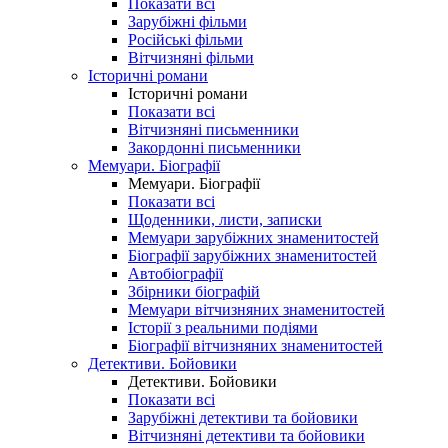
Показати всі
Зарубіжні фільми
Російські фільми
Вітчизняні фільми
Історичні романи
Історичні романи
Показати всі
Вітчизняні письменники
Закордонні письменники
Мемуари. Біографії
Мемуари. Біографії
Показати всі
Щоденники, листи, записки
Мемуари зарубіжних знаменитостей
Біографії зарубіжних знаменитостей
Автобіографії
Збірники біографій
Мемуари вітчизняних знаменитостей
Історії з реальними подіями
Біографії вітчизняних знаменитостей
Детективи. Бойовики
Детективи. Бойовики
Показати всі
Зарубіжні детективи та бойовики
Вітчизняні детективи та бойовики