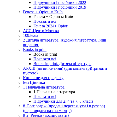
Підручники і посібники 2022
Підручники і посібники 2019
Генеза + Оріон м Київ
Генеза + Оріон м Київ
Показати всі
Генеза 2024+ Оріон
АСС-Центр Москва
109.te.ua
2 Дитяча література. Художня література. Інші
видання.
Books in print
Books in print
Показати всі
Books in print. Дитяча література
АРХІВ (до вияснення) (див коментар)(тримати
пустою)
Книги не для продажу
Без Цінника
1 Навчальна література
1 Навчальна література
Показати всі
Підручники для 2, 4 та 7, 8 класів
8. Розпродаж (продані переглянути і в резерв)
(переглядати раз на місяць)
9-2. Резерв (досписувати)