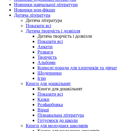
Новинки навчальної літератури
Новинки нон-фікшн
Дитяча література
Дитяча література
Показати всі
Дитяча творчість і дозвілля
Дитяча творчість і дозвілля
Показати всі
Анкети
Розваги
Творчість
Альбоми
Корисні поради для хлопчиків та дівчат
Щоденники
Ігри
Книги для дошкільнят
Книги для дошкільнят
Показати всі
Казки
Розфарбовка
Вірші
Пізнавальна література
Готуємося до школи
Книги для молодших школярів
Книги для молодших школярів