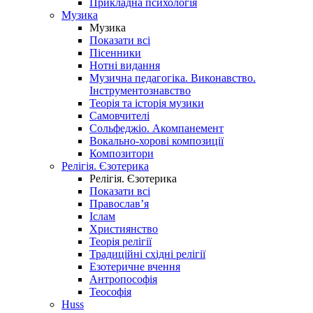
Прикладна психологія
Музика
Музика
Показати всі
Пісенники
Нотні видання
Музична педагогіка. Виконавство.
Інструментознавство
Теорія та історія музики
Самовчителі
Сольфеджіо. Акомпанемент
Вокально-хорові композиції
Композитори
Релігія. Єзотерика
Релігія. Єзотерика
Показати всі
Православ’я
Іслам
Християнство
Теорія релігії
Традиційні східні релігії
Езотеричне вчення
Антропософія
Теософія
Huss