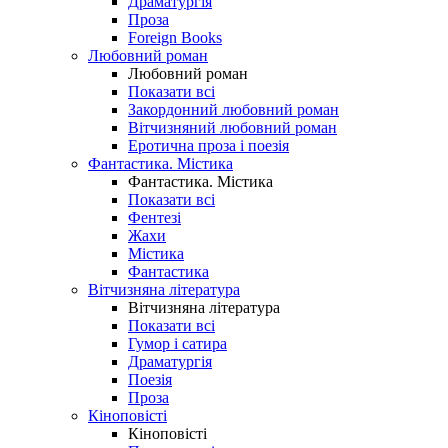
Драматургія
Проза
Foreign Books
Любовний роман
Любовний роман
Показати всі
Закордонний любовний роман
Вітчизняний любовний роман
Еротична проза і поезія
Фантастика. Містика
Фантастика. Містика
Показати всі
Фентезі
Жахи
Містика
Фантастика
Вітчизняна література
Вітчизняна література
Показати всі
Гумор і сатира
Драматургія
Поезія
Проза
Кіноповісті
Кіноповісті