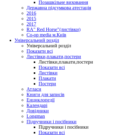
Позашкільне виховання
Державна підсумкова атестація
2016
2015
2017
RA" Red Horse"(листівки)
Co-op media м.Київ
Універсальний розділ
Універсальний розділ
Показати всі
Листівки,плакати,постери
Листівки,плакати,постери
Показати всі
Листівки
Плакати
Постери
Атласи
Книги для записів
Енциклопедії
Календарі
Довідники
Longman
Підручники і посібники
Підручники і посібники
Показати всі