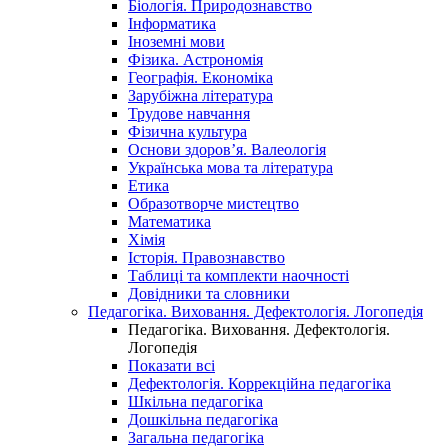
Біологія. Природознавство
Інформатика
Іноземні мови
Фізика. Астрономія
Географія. Економіка
Зарубіжна література
Трудове навчання
Фізична культура
Основи здоров’я. Валеологія
Українська мова та література
Етика
Образотворче мистецтво
Математика
Хімія
Історія. Правознавство
Таблиці та комплекти наочності
Довідники та словники
Педагогіка. Виховання. Дефектологія. Логопедія
Педагогіка. Виховання. Дефектологія.
Логопедія
Показати всі
Дефектологія. Коррекційна педагогіка
Шкільна педагогіка
Дошкільна педагогіка
Загальна педагогіка