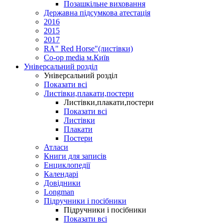
Позашкільне виховання
Державна підсумкова атестація
2016
2015
2017
RA" Red Horse"(листівки)
Co-op media м.Київ
Універсальний розділ
Універсальний розділ
Показати всі
Листівки,плакати,постери
Листівки,плакати,постери
Показати всі
Листівки
Плакати
Постери
Атласи
Книги для записів
Енциклопедії
Календарі
Довідники
Longman
Підручники і посібники
Підручники і посібники
Показати всі