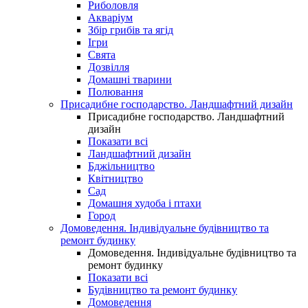
Риболовля
Акваріум
Збір грибів та ягід
Ігри
Свята
Дозвілля
Домашні тварини
Полювання
Присадибне господарство. Ландшафтний дизайн
Присадибне господарство. Ландшафтний
дизайн
Показати всі
Ландшафтний дизайн
Бджільництво
Квітництво
Сад
Домашня худоба і птахи
Город
Домоведення. Індивідуальне будівництво та
ремонт будинку
Домоведення. Індивідуальне будівництво та
ремонт будинку
Показати всі
Будівництво та ремонт будинку
Домоведення