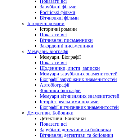
Показати всі
Зарубіжні фільми
Російські фільми
Вітчизняні фільми
Історичні романи
Історичні романи
Показати всі
Вітчизняні письменники
Закордонні письменники
Мемуари. Біографії
Мемуари. Біографії
Показати всі
Щоденники, листи, записки
Мемуари зарубіжних знаменитостей
Біографії зарубіжних знаменитостей
Автобіографії
Збірники біографій
Мемуари вітчизняних знаменитостей
Історії з реальними подіями
Біографії вітчизняних знаменитостей
Детективи. Бойовики
Детективи. Бойовики
Показати всі
Зарубіжні детективи та бойовики
Вітчизняні детективи та бойовики