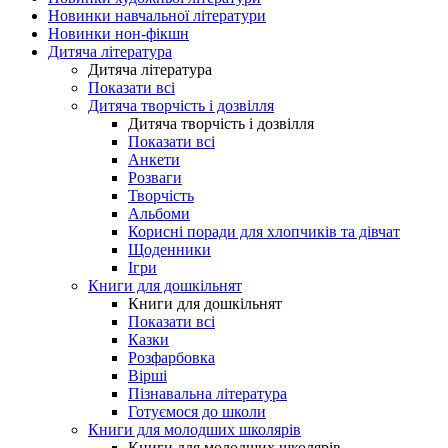
Новинки навчальної літератури
Новинки нон-фікшн
Дитяча література
Дитяча література
Показати всі
Дитяча творчість і дозвілля
Дитяча творчість і дозвілля
Показати всі
Анкети
Розваги
Творчість
Альбоми
Корисні поради для хлопчиків та дівчат
Щоденники
Ігри
Книги для дошкільнят
Книги для дошкільнят
Показати всі
Казки
Розфарбовка
Вірші
Пізнавальна література
Готуємося до школи
Книги для молодших школярів
Книги для молодших школярів