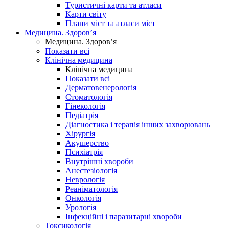
Туристичні карти та атласи
Карти світу
Плани міст та атласи міст
Медицина. Здоров’я
Медицина. Здоров’я
Показати всі
Клінічна медицина
Клінічна медицина
Показати всі
Дерматовенерологія
Стоматологія
Гінекологія
Педіатрія
Діагностика і терапія інших захворювань
Хірургія
Акушерство
Психіатрія
Внутрішні хвороби
Анестезіологія
Неврологія
Реаніматологія
Онкологія
Урологія
Інфекційні і паразитарні хвороби
Токсикологія