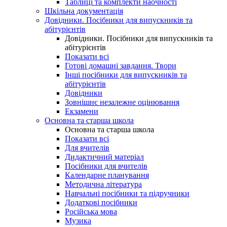
Таблиці та комплекти наочності
Шкільна документація
Довідники. Посібники для випускників та
абітурієнтів
Довідники. Посібники для випускників та
абітурієнтів
Показати всі
Готові домашні завдання. Твори
Інші посібники для випускників та
абітурієнтів
Довідники
Зовнішнє незалежне оцінювання
Екзамени
Основна та старша школа
Основна та старша школа
Показати всі
Для вчителів
Дидактичний матеріал
Посібники для вчителів
Календарне планування
Методична література
Навчальні посібники та підручники
Додаткові посібники
Російська мова
Музика