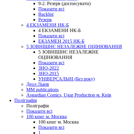
9-2. Резерв (досписувати)
Показати всі
Backlist
Резерв
4 ЕКЗАМЕНИ НК-Б
4 ЕКЗАМЕНИ НК-Б
Показати всі
ЕКЗАМЕН 2015 НК-Б
5 ЗОВНІШНЄ НЕЗАЛЕЖНЕ ОЦІНЮВАННЯ
5 ЗОВНІШНЄ НЕЗАЛЕЖНЕ
ОЦІНЮВАННЯ
Показати всі
ЗНО-2022
ЗНО-2015
УНІВЕРСАЛЬНІ (Без року)
Деол Львів
MM publications
Asgardian Comics, Ugar Production м. Київ
Поліграфія
Поліграфія
Показати всі
100 книг м. Москва
100 книг м. Москва
Показати всі
1