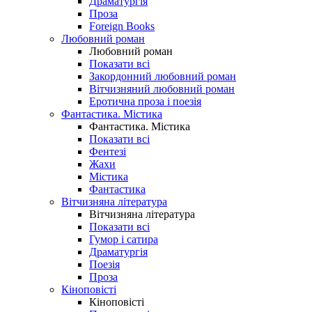
Драматургія
Проза
Foreign Books
Любовний роман
Любовний роман
Показати всі
Закордонний любовний роман
Вітчизняний любовний роман
Еротична проза і поезія
Фантастика. Містика
Фантастика. Містика
Показати всі
Фентезі
Жахи
Містика
Фантастика
Вітчизняна література
Вітчизняна література
Показати всі
Гумор і сатира
Драматургія
Поезія
Проза
Кіноповісті
Кіноповісті