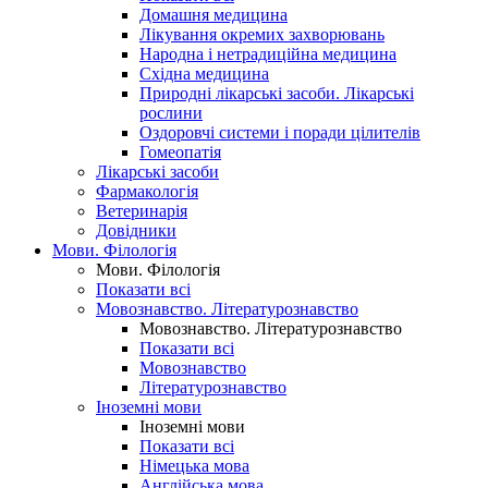
Домашня медицина
Лікування окремих захворювань
Народна і нетрадиційна медицина
Східна медицина
Природні лікарські засоби. Лікарські
рослини
Оздоровчі системи і поради цілителів
Гомеопатія
Лікарські засоби
Фармакологія
Ветеринарія
Довідники
Мови. Філологія
Мови. Філологія
Показати всі
Мовознавство. Літературознавство
Мовознавство. Літературознавство
Показати всі
Мовознавство
Літературознавство
Іноземні мови
Іноземні мови
Показати всі
Німецька мова
Англійська мова