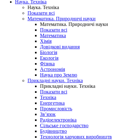
Наука. Техніка
Наука. Техніка
Показати всі
Математика. Природничі науки
Математика. Природничі науки
Показати всі
Математика
Хімія
Довідкові видання
Біологія
Екологія
Фізика
Астрономія
Наука про Землю
Прикладні науки. Техніка
Прикладні науки. Техніка
Показати всі
Техніка
Енергетика
Промисловість
Зв’язок
Радіоелектроніка
Сільське господарство
Будівництво
Технологія харчових виробництв