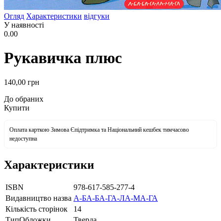
Огляд
Характеристики
відгуки
У наявності
0.00
Рукавичка плюс
140
,00
грн
До обраних
Купити
Оплата карткою Зимова Єпідтримка та Національний кешбек тимчасово
недоступна
Характеристики
ISBN
978-617-585-277-4
Видавництво назва
А-БА-БА-ГА-ЛА-МА-ГА
Кількість сторінок
14
ТипОбложки
Тверда