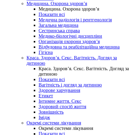
Медицина. Охорона здоров’я
Медицина. Охорона здоров’я
Показати всі
Медична радіологія і рентгенологія
Загальна медицина
Сестринська справа
Медико-біологічні дисципліни
Організація охорони здоров’я
Відбудовна та реабілітаційна медицина
Гігієна
Краса. Здоров’я. Секс. Вагітність. Догляд за
дитиною
Краса. Здоров’я. Секс. Вагітність. Догляд за
дитиною
Показати всі
Вагітність і догляд за дитиною
Здорове харчування
Етикет
Інтимне життя. Секс
Здоровий спосіб життя
Зовнішність
Імідж
Окремі системи лікування
Окремі системи лікування
Показати всі