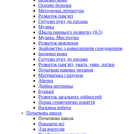
Основи безпеки
Методична література
Розвиток пам’яті
Готуємо руку до письма
Музика
Школа раннього розвитку (0-5)
Музика. Мистецтво
Розвиток мовлення
Знайомство з навколишнім середовищем
Іноземні мови
Готуємо руку до письма
Розвиток пам’яті, уваги, уяви, логіки
Початкові навики читання
Математика і рахунок
Абетки
Дрібна моторика
Букварі
Розвиток загальних здібностей
Перші геометричні поняття
Виховна робота
Початкова школа
Початкова школа
Показати всі
Для вчителів