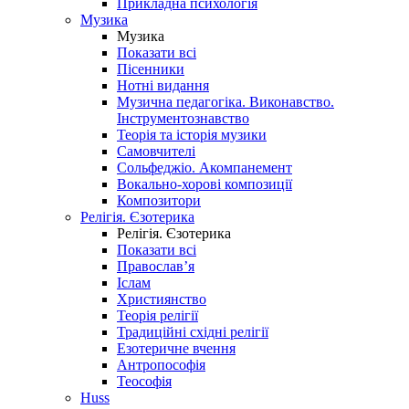
Прикладна психологія
Музика
Музика
Показати всі
Пісенники
Нотні видання
Музична педагогіка. Виконавство.
Інструментознавство
Теорія та історія музики
Самовчителі
Сольфеджіо. Акомпанемент
Вокально-хорові композиції
Композитори
Релігія. Єзотерика
Релігія. Єзотерика
Показати всі
Православ’я
Іслам
Християнство
Теорія релігії
Традиційні східні релігії
Езотеричне вчення
Антропософія
Теософія
Huss