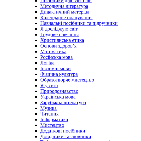
Посібники для вчителів
Методична література
Дидактичний матеріал
Календарне планування
Навчальні посібники та підручники
Я досліджую світ
Трудове навчання
Християнська етика
Основи здоров’я
Математика
Російська мова
Логіка
Іноземні мови
Фізична культура
Образотворче мистецтво
Я у світі
Природознавство
Українська мова
Зарубіжна література
Музика
Читання
Інформатика
Мистецтво
Додаткові посібники
Довідники та словники