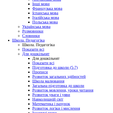
Інші мови
Французька мова
Іспанська мова
Італійська мова
Польська мова
Українська мова
Розмовники
Словники
Школа. Педагогіка
Школа. Педагогіка
Показати всі
Для дошкільнят
Для дошкільнят
Показати всі
Підготовка до школи (5-7)
Прописи
Розвиток загальних здібностей
Школа малювання
Загальна підготовка до школи
Розвиток мовлення, уроки читання
Розвиток уваги і уяви
Навколишній світ
Математика і рахунок
Розвиток логіки і мислення
Іноземні мови