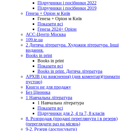
Підручники і посібники 2022
Підручники і посібники 2019
Генеза + Оріон м Київ
Генеза + Оріон м Київ
Показати всі
Генеза 2024+ Оріон
АСС-Центр Москва
109.te.ua
2 Дитяча література. Художня література. Інші
видання.
Books in print
Books in print
Показати всі
Books in print. Дитяча література
АРХІВ (до вияснення) (див коментар)(тримати
пустою)
Книги не для продажу
Без Цінника
1 Навчальна література
1 Навчальна література
Показати всі
Підручники для 2, 4 та 7, 8 класів
8. Розпродаж (продані переглянути і в резерв)
(переглядати раз на місяць)
9-2. Резерв (досписувати)