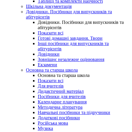
Таблиці та комплекти наочності
Шкільна документація
Довідники. Посібники для випускників та
абітурієнтів
Довідники. Посібники для випускників та
абітурієнтів
Показати всі
Готові домашні завдання. Твори
Інші посібники для випускників та
абітурієнтів
Довідники
Зовнішнє незалежне оцінювання
Екзамени
Основна та старша школа
Основна та старша школа
Показати всі
Для вчителів
Дидактичний матеріал
Посібники для вчителів
Календарне планування
Методична література
Навчальні посібники та підручники
Додаткові посібники
Російська мова
Музика