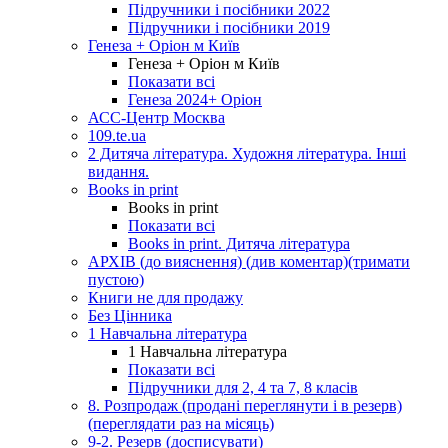
Підручники і посібники 2022
Підручники і посібники 2019
Генеза + Оріон м Київ
Генеза + Оріон м Київ
Показати всі
Генеза 2024+ Оріон
АСС-Центр Москва
109.te.ua
2 Дитяча література. Художня література. Інші
видання.
Books in print
Books in print
Показати всі
Books in print. Дитяча література
АРХІВ (до вияснення) (див коментар)(тримати
пустою)
Книги не для продажу
Без Цінника
1 Навчальна література
1 Навчальна література
Показати всі
Підручники для 2, 4 та 7, 8 класів
8. Розпродаж (продані переглянути і в резерв)
(переглядати раз на місяць)
9-2. Резерв (досписувати)