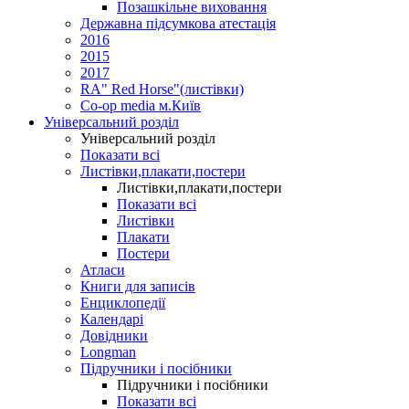
Позашкільне виховання
Державна підсумкова атестація
2016
2015
2017
RA" Red Horse"(листівки)
Co-op media м.Київ
Універсальний розділ
Універсальний розділ
Показати всі
Листівки,плакати,постери
Листівки,плакати,постери
Показати всі
Листівки
Плакати
Постери
Атласи
Книги для записів
Енциклопедії
Календарі
Довідники
Longman
Підручники і посібники
Підручники і посібники
Показати всі