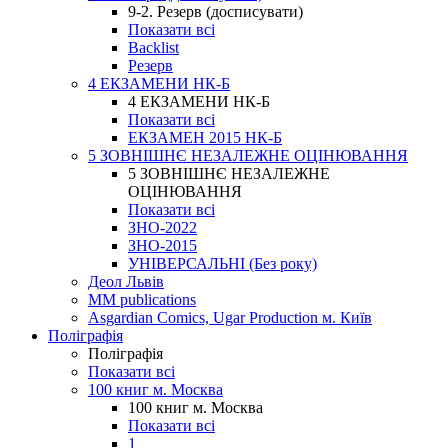
9-2. Резерв (досписувати)
Показати всі
Backlist
Резерв
4 ЕКЗАМЕНИ НК-Б
4 ЕКЗАМЕНИ НК-Б
Показати всі
ЕКЗАМЕН 2015 НК-Б
5 ЗОВНІШНЄ НЕЗАЛЕЖНЕ ОЦІНЮВАННЯ
5 ЗОВНІШНЄ НЕЗАЛЕЖНЕ
ОЦІНЮВАННЯ
Показати всі
ЗНО-2022
ЗНО-2015
УНІВЕРСАЛЬНІ (Без року)
Деол Львів
MM publications
Asgardian Comics, Ugar Production м. Київ
Поліграфія
Поліграфія
Показати всі
100 книг м. Москва
100 книг м. Москва
Показати всі
1