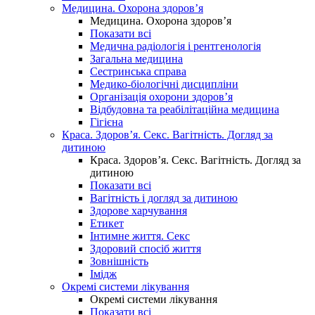
Медицина. Охорона здоров’я
Медицина. Охорона здоров’я
Показати всі
Медична радіологія і рентгенологія
Загальна медицина
Сестринська справа
Медико-біологічні дисципліни
Організація охорони здоров’я
Відбудовна та реабілітаційна медицина
Гігієна
Краса. Здоров’я. Секс. Вагітність. Догляд за
дитиною
Краса. Здоров’я. Секс. Вагітність. Догляд за
дитиною
Показати всі
Вагітність і догляд за дитиною
Здорове харчування
Етикет
Інтимне життя. Секс
Здоровий спосіб життя
Зовнішність
Імідж
Окремі системи лікування
Окремі системи лікування
Показати всі