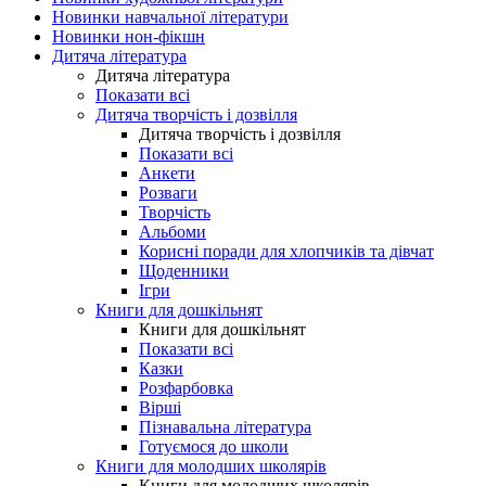
Новинки навчальної літератури
Новинки нон-фікшн
Дитяча література
Дитяча література
Показати всі
Дитяча творчість і дозвілля
Дитяча творчість і дозвілля
Показати всі
Анкети
Розваги
Творчість
Альбоми
Корисні поради для хлопчиків та дівчат
Щоденники
Ігри
Книги для дошкільнят
Книги для дошкільнят
Показати всі
Казки
Розфарбовка
Вірші
Пізнавальна література
Готуємося до школи
Книги для молодших школярів
Книги для молодших школярів