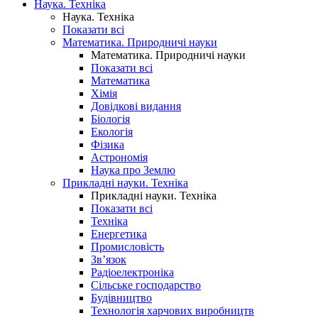
Наука. Техніка
Наука. Техніка
Показати всі
Математика. Природничі науки
Математика. Природничі науки
Показати всі
Математика
Хімія
Довідкові видання
Біологія
Екологія
Фізика
Астрономія
Наука про Землю
Прикладні науки. Техніка
Прикладні науки. Техніка
Показати всі
Техніка
Енергетика
Промисловість
Зв’язок
Радіоелектроніка
Сільське господарство
Будівництво
Технологія харчових виробництв