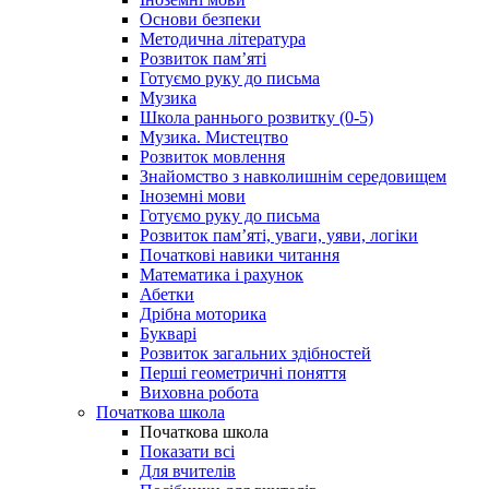
Основи безпеки
Методична література
Розвиток пам’яті
Готуємо руку до письма
Музика
Школа раннього розвитку (0-5)
Музика. Мистецтво
Розвиток мовлення
Знайомство з навколишнім середовищем
Іноземні мови
Готуємо руку до письма
Розвиток пам’яті, уваги, уяви, логіки
Початкові навики читання
Математика і рахунок
Абетки
Дрібна моторика
Букварі
Розвиток загальних здібностей
Перші геометричні поняття
Виховна робота
Початкова школа
Початкова школа
Показати всі
Для вчителів