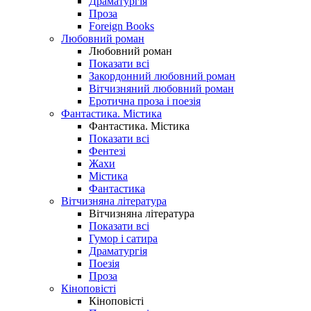
Драматургія
Проза
Foreign Books
Любовний роман
Любовний роман
Показати всі
Закордонний любовний роман
Вітчизняний любовний роман
Еротична проза і поезія
Фантастика. Містика
Фантастика. Містика
Показати всі
Фентезі
Жахи
Містика
Фантастика
Вітчизняна література
Вітчизняна література
Показати всі
Гумор і сатира
Драматургія
Поезія
Проза
Кіноповісті
Кіноповісті