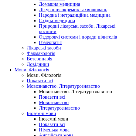
Домашня медицина
Лікування окремих захворювань
Народна і нетрадиційна медицина
Східна медицина
Природні лікарські засоби. Лікарські
рослини
Оздоровчі системи і поради цілителів
Гомеопатія
Лікарські засоби
Фармакологія
Ветеринарія
Довідники
Мови. Філологія
Мови. Філологія
Показати всі
Мовознавство. Літературознавство
Мовознавство. Літературознавство
Показати всі
Мовознавство
Літературознавство
Іноземні мови
Іноземні мови
Показати всі
Німецька мова
Англійська мова