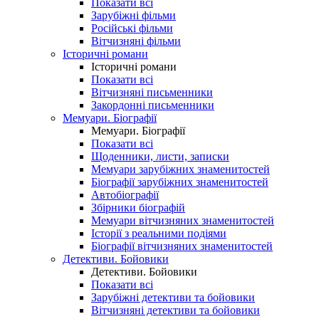
Показати всі
Зарубіжні фільми
Російські фільми
Вітчизняні фільми
Історичні романи
Історичні романи
Показати всі
Вітчизняні письменники
Закордонні письменники
Мемуари. Біографії
Мемуари. Біографії
Показати всі
Щоденники, листи, записки
Мемуари зарубіжних знаменитостей
Біографії зарубіжних знаменитостей
Автобіографії
Збірники біографій
Мемуари вітчизняних знаменитостей
Історії з реальними подіями
Біографії вітчизняних знаменитостей
Детективи. Бойовики
Детективи. Бойовики
Показати всі
Зарубіжні детективи та бойовики
Вітчизняні детективи та бойовики