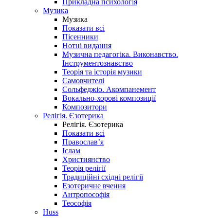
Прикладна психологія
Музика
Музика
Показати всі
Пісенники
Нотні видання
Музична педагогіка. Виконавство.
Інструментознавство
Теорія та історія музики
Самовчителі
Сольфеджіо. Акомпанемент
Вокально-хорові композиції
Композитори
Релігія. Єзотерика
Релігія. Єзотерика
Показати всі
Православ’я
Іслам
Християнство
Теорія релігії
Традиційні східні релігії
Езотеричне вчення
Антропософія
Теософія
Huss