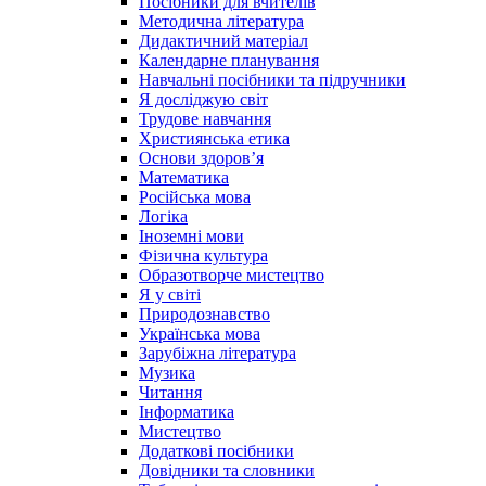
Посібники для вчителів
Методична література
Дидактичний матеріал
Календарне планування
Навчальні посібники та підручники
Я досліджую світ
Трудове навчання
Християнська етика
Основи здоров’я
Математика
Російська мова
Логіка
Іноземні мови
Фізична культура
Образотворче мистецтво
Я у світі
Природознавство
Українська мова
Зарубіжна література
Музика
Читання
Інформатика
Мистецтво
Додаткові посібники
Довідники та словники