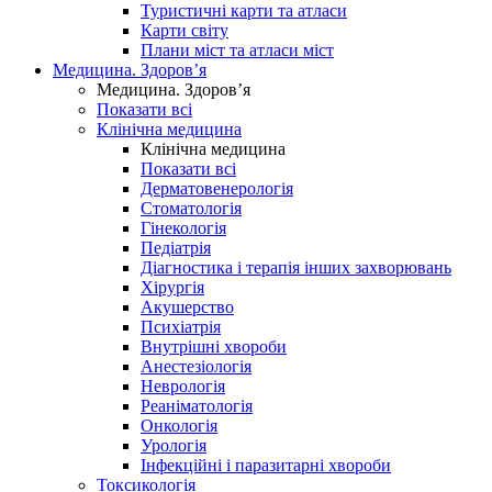
Туристичні карти та атласи
Карти світу
Плани міст та атласи міст
Медицина. Здоров’я
Медицина. Здоров’я
Показати всі
Клінічна медицина
Клінічна медицина
Показати всі
Дерматовенерологія
Стоматологія
Гінекологія
Педіатрія
Діагностика і терапія інших захворювань
Хірургія
Акушерство
Психіатрія
Внутрішні хвороби
Анестезіологія
Неврологія
Реаніматологія
Онкологія
Урологія
Інфекційні і паразитарні хвороби
Токсикологія