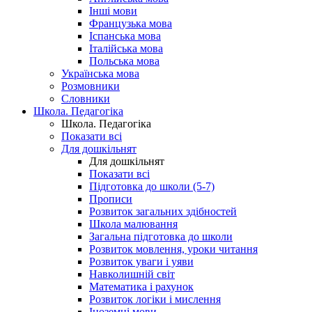
Інші мови
Французька мова
Іспанська мова
Італійська мова
Польська мова
Українська мова
Розмовники
Словники
Школа. Педагогіка
Школа. Педагогіка
Показати всі
Для дошкільнят
Для дошкільнят
Показати всі
Підготовка до школи (5-7)
Прописи
Розвиток загальних здібностей
Школа малювання
Загальна підготовка до школи
Розвиток мовлення, уроки читання
Розвиток уваги і уяви
Навколишній світ
Математика і рахунок
Розвиток логіки і мислення
Іноземні мови