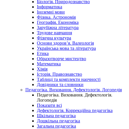
Біологія. Природознавство
Інформатика
Іноземні мови
Фізика. Астрономія
Географія. Економіка
Зарубіжна література
Трудове навчання
Фізична культура
Основи здоров’я. Валеологія
Українська мова та література
Етика
Образотворче мистецтво
Математика
Хімія
Історія. Правознавство
Таблиці та комплекти наочності
Довідники та словники
Педагогіка. Виховання. Дефектологія. Логопедія
Педагогіка. Виховання. Дефектологія.
Логопедія
Показати всі
Дефектологія. Коррекційна педагогіка
Шкільна педагогіка
Дошкільна педагогіка
Загальна педагогіка