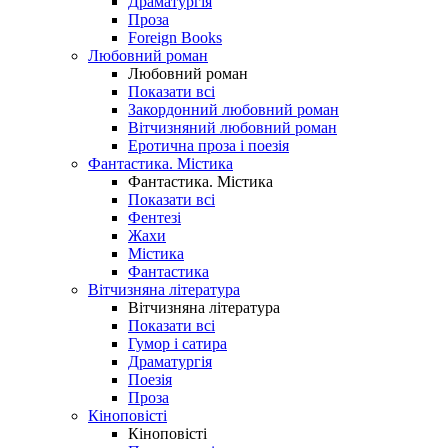
Драматургія
Проза
Foreign Books
Любовний роман
Любовний роман
Показати всі
Закордонний любовний роман
Вітчизняний любовний роман
Еротична проза і поезія
Фантастика. Містика
Фантастика. Містика
Показати всі
Фентезі
Жахи
Містика
Фантастика
Вітчизняна література
Вітчизняна література
Показати всі
Гумор і сатира
Драматургія
Поезія
Проза
Кіноповісті
Кіноповісті