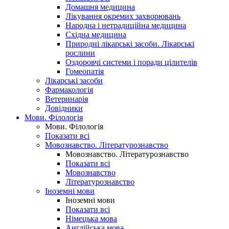
Домашня медицина
Лікування окремих захворювань
Народна і нетрадиційна медицина
Східна медицина
Природні лікарські засоби. Лікарські
рослини
Оздоровчі системи і поради цілителів
Гомеопатія
Лікарські засоби
Фармакологія
Ветеринарія
Довідники
Мови. Філологія
Мови. Філологія
Показати всі
Мовознавство. Літературознавство
Мовознавство. Літературознавство
Показати всі
Мовознавство
Літературознавство
Іноземні мови
Іноземні мови
Показати всі
Німецька мова
Англійська мова