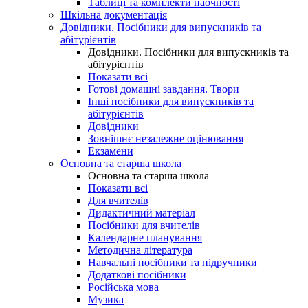
Таблиці та комплекти наочності
Шкільна документація
Довідники. Посібники для випускників та
абітурієнтів
Довідники. Посібники для випускників та
абітурієнтів
Показати всі
Готові домашні завдання. Твори
Інші посібники для випускників та
абітурієнтів
Довідники
Зовнішнє незалежне оцінювання
Екзамени
Основна та старша школа
Основна та старша школа
Показати всі
Для вчителів
Дидактичний матеріал
Посібники для вчителів
Календарне планування
Методична література
Навчальні посібники та підручники
Додаткові посібники
Російська мова
Музика