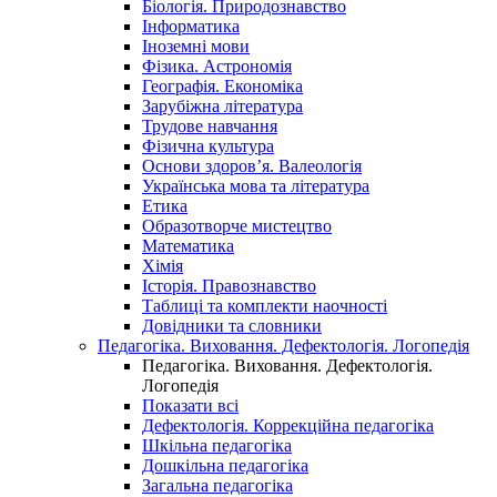
Біологія. Природознавство
Інформатика
Іноземні мови
Фізика. Астрономія
Географія. Економіка
Зарубіжна література
Трудове навчання
Фізична культура
Основи здоров’я. Валеологія
Українська мова та література
Етика
Образотворче мистецтво
Математика
Хімія
Історія. Правознавство
Таблиці та комплекти наочності
Довідники та словники
Педагогіка. Виховання. Дефектологія. Логопедія
Педагогіка. Виховання. Дефектологія.
Логопедія
Показати всі
Дефектологія. Коррекційна педагогіка
Шкільна педагогіка
Дошкільна педагогіка
Загальна педагогіка