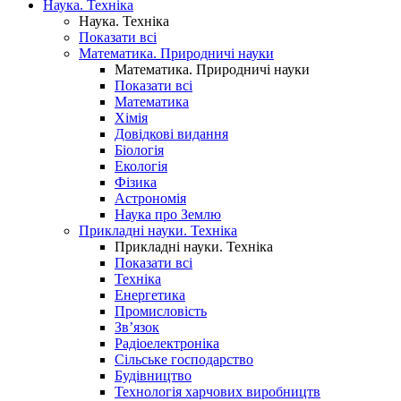
Наука. Техніка
Наука. Техніка
Показати всі
Математика. Природничі науки
Математика. Природничі науки
Показати всі
Математика
Хімія
Довідкові видання
Біологія
Екологія
Фізика
Астрономія
Наука про Землю
Прикладні науки. Техніка
Прикладні науки. Техніка
Показати всі
Техніка
Енергетика
Промисловість
Зв’язок
Радіоелектроніка
Сільське господарство
Будівництво
Технологія харчових виробництв