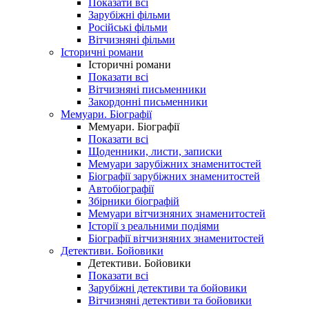
Показати всі
Зарубіжні фільми
Російські фільми
Вітчизняні фільми
Історичні романи
Історичні романи
Показати всі
Вітчизняні письменники
Закордонні письменники
Мемуари. Біографії
Мемуари. Біографії
Показати всі
Щоденники, листи, записки
Мемуари зарубіжних знаменитостей
Біографії зарубіжних знаменитостей
Автобіографії
Збірники біографій
Мемуари вітчизняних знаменитостей
Історії з реальними подіями
Біографії вітчизняних знаменитостей
Детективи. Бойовики
Детективи. Бойовики
Показати всі
Зарубіжні детективи та бойовики
Вітчизняні детективи та бойовики