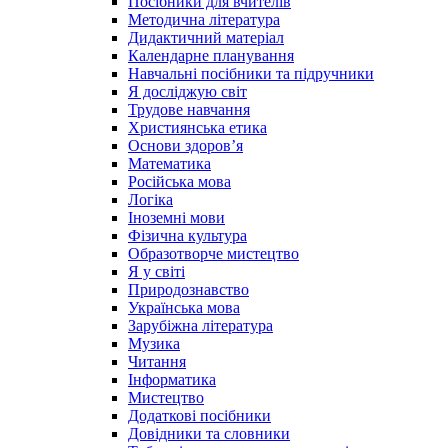
Посібники для вчителів
Методична література
Дидактичний матеріал
Календарне планування
Навчальні посібники та підручники
Я досліджую світ
Трудове навчання
Християнська етика
Основи здоров’я
Математика
Російська мова
Логіка
Іноземні мови
Фізична культура
Образотворче мистецтво
Я у світі
Природознавство
Українська мова
Зарубіжна література
Музика
Читання
Інформатика
Мистецтво
Додаткові посібники
Довідники та словники