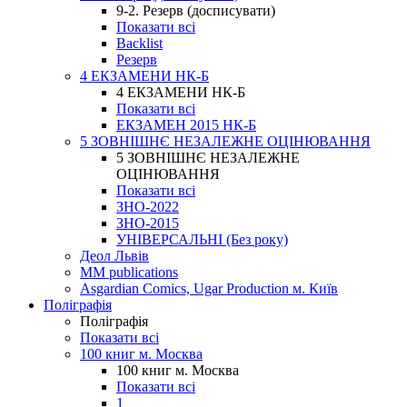
9-2. Резерв (досписувати)
Показати всі
Backlist
Резерв
4 ЕКЗАМЕНИ НК-Б
4 ЕКЗАМЕНИ НК-Б
Показати всі
ЕКЗАМЕН 2015 НК-Б
5 ЗОВНІШНЄ НЕЗАЛЕЖНЕ ОЦІНЮВАННЯ
5 ЗОВНІШНЄ НЕЗАЛЕЖНЕ
ОЦІНЮВАННЯ
Показати всі
ЗНО-2022
ЗНО-2015
УНІВЕРСАЛЬНІ (Без року)
Деол Львів
MM publications
Asgardian Comics, Ugar Production м. Київ
Поліграфія
Поліграфія
Показати всі
100 книг м. Москва
100 книг м. Москва
Показати всі
1