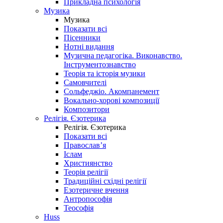
Прикладна психологія
Музика
Музика
Показати всі
Пісенники
Нотні видання
Музична педагогіка. Виконавство.
Інструментознавство
Теорія та історія музики
Самовчителі
Сольфеджіо. Акомпанемент
Вокально-хорові композиції
Композитори
Релігія. Єзотерика
Релігія. Єзотерика
Показати всі
Православ’я
Іслам
Християнство
Теорія релігії
Традиційні східні релігії
Езотеричне вчення
Антропософія
Теософія
Huss