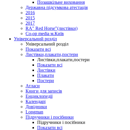
Позашкільне виховання
Державна підсумкова атестація
2016
2015
2017
RA" Red Horse"(листівки)
Co-op media м.Київ
Універсальний розділ
Універсальний розділ
Показати всі
Листівки,плакати,постери
Листівки,плакати,постери
Показати всі
Листівки
Плакати
Постери
Атласи
Книги для записів
Енциклопедії
Календарі
Довідники
Longman
Підручники і посібники
Підручники і посібники
Показати всі