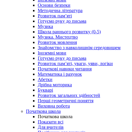
Основи безпеки
Методична література
Розвиток пам’яті
Готуємо руку до письма
Музика
Школа раннього розвитку (0-5)
Музика. Мистецтво
Розвиток мовлення
Знайомство з навколишнім середовищем
Іноземні мови
Готуємо руку до письма
Розвиток пам’яті, уваги, уяви, логіки
Початкові навики читання
Математика і рахунок
Абетки
Дрібна моторика
Букварі
Розвиток загальних здібностей
Перші геометричні поняття
Виховна робота
Початкова школа
Початкова школа
Показати всі
Для вчителів