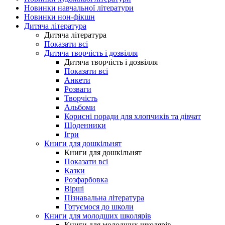
Новинки навчальної літератури
Новинки нон-фікшн
Дитяча література
Дитяча література
Показати всі
Дитяча творчість і дозвілля
Дитяча творчість і дозвілля
Показати всі
Анкети
Розваги
Творчість
Альбоми
Корисні поради для хлопчиків та дівчат
Щоденники
Ігри
Книги для дошкільнят
Книги для дошкільнят
Показати всі
Казки
Розфарбовка
Вірші
Пізнавальна література
Готуємося до школи
Книги для молодших школярів
Книги для молодших школярів