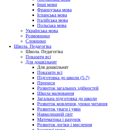
Інші мови
Французька мова
Іспанська мова
Італійська мова
Польська мова
Українська мова
Розмовники
Словники
Школа. Педагогіка
Школа. Педагогіка
Показати всі
Для дошкільнят
Для дошкільнят
Показати всі
Підготовка до школи (5-7)
Прописи
Розвиток загальних здібностей
Школа малювання
Загальна підготовка до школи
Розвиток мовлення, уроки читання
Розвиток уваги і уяви
Навколишній світ
Математика і рахунок
Розвиток логіки і мислення
Іноземні мови