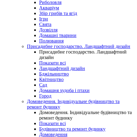
Риболовля
Акваріум
Збір грибів та ягід
Ігри
Свята
Дозвілля
Домашні тварини
Полювання
Присадибне господарство. Ландшафтний дизайн
Присадибне господарство. Ландшафтний
дизайн
Показати всі
Ландшафтний дизайн
Бджільництво
Квітництво
Сад
Домашня худоба і птахи
Город
Домоведення. Індивідуальне будівництво та
ремонт будинку
Домоведення. Індивідуальне будівництво та
ремонт будинку
Показати всі
Будівництво та ремонт будинку
Домоведення