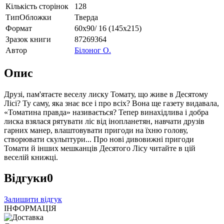
Кількість сторінок
128
ТипОбложки
Тверда
Формат
60х90/ 16 (145х215)
Зразок книги
87269364
Автор
Білоног О.
Опис
Друзі, пам'ятаєте веселу лиску Томату, що живе в Десятому
Лісі? Ту саму, яка знає все і про всіх? Вона ще газету видавала,
«Томатина правда» називається? Тепер винахідлива і добра
лиска взялася рятувати ліс від інопланетян, навчати друзів
гарних манер, влаштовувати пригоди на їхню голову,
створювати скульптури... Про нові дивовижні пригоди
Томати й інших мешканців Десятого Лісу читайте в цій
веселій книжці.
Відгуки
0
Залишити відгук
ІНФОРМАЦІЯ