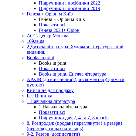
Підручники і посібники 2022
Підручники і посібники 2019
Генеза + Оріон м Київ
Генеза + Оріон м Київ
Показати всі
Генеза 2024+ Оріон
АСС-Центр Москва
109.te.ua
2 Дитяча література. Художня література. Інші
видання.
Books in print
Books in print
Показати всі
Books in print. Дитяча література
АРХІВ (до вияснення) (див коментар)(тримати
пустою)
Книги не для продажу
Без Цінника
1 Навчальна література
1 Навчальна література
Показати всі
Підручники для 2, 4 та 7, 8 класів
8. Розпродаж (продані переглянути і в резерв)
(переглядати раз на місяць)
9-2. Резерв (досписувати)