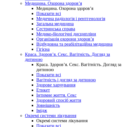
Медицина. Охорона здоров’я
Медицина. Охорона здоров’я
Показати всі
Медична радіологія і рентгенологія
Загальна медицина
Сестринська справа
Медико-біологічні дисципліни
Організація охорони здоров’я
Відбудовна та реабілітаційна медицина
Гігієна
Краса. Здоров’я. Секс. Вагітність. Догляд за
дитиною
Краса. Здоров’я. Секс. Вагітність. Догляд за
дитиною
Показати всі
Вагітність і догляд за дитиною
Здорове харчування
Етикет
Інтимне життя. Секс
Здоровий спосіб життя
Зовнішність
Імідж
Окремі системи лікування
Окремі системи лікування
Показати всі