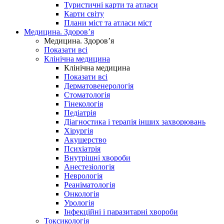
Туристичні карти та атласи
Карти світу
Плани міст та атласи міст
Медицина. Здоров’я
Медицина. Здоров’я
Показати всі
Клінічна медицина
Клінічна медицина
Показати всі
Дерматовенерологія
Стоматологія
Гінекологія
Педіатрія
Діагностика і терапія інших захворювань
Хірургія
Акушерство
Психіатрія
Внутрішні хвороби
Анестезіологія
Неврологія
Реаніматологія
Онкологія
Урологія
Інфекційні і паразитарні хвороби
Токсикологія