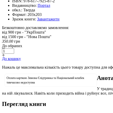
ISBN:
978-617-7925-87-2
Видавництво:
Портал
обкл.:
Тверда
Формат:
203х203
Зразок книги:
Завантажити
Безкоштовно доставляємо замовлення:
від 900 грн - "УкрПошта"
від 1500 грн - "Нова Пошта"
350.00
грн
До обраних
До кошику
Нажаль це максимальна кількість цього товару доступна для о
Анота
Оплата карткою Зимова Єпідтримка та Національний кешбек
тимчасово недоступна
У традиці
на ній лікувалися. Навіть коли приходить війна і руйнує все, п
Перегляд книги