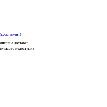
(асортимент)
коштовна доставка
имчасово недоступна