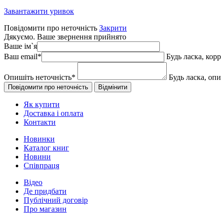
Завантажити уривок
Повідомити про неточність
Закрити
Дякуємо. Ваше звернення прийнято
Ваше ім`я
Ваш email
*
Будь ласка, кор
Опишіть неточність
*
Будь ласка, оп
Як купити
Доставка і оплата
Контакти
Новинки
Каталог книг
Новини
Співпраця
Відео
Де придбати
Публічний договір
Про магазин