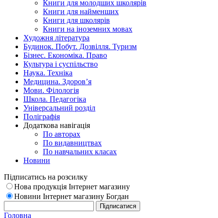
Книги для молодших школярів
Книги для найменших
Книги для школярів
Книги на іноземних мовах
Художня література
Будинок. Побут. Дозвілля. Туризм
Бізнес. Економіка. Право
Культура і суспільство
Наука. Техніка
Медицина. Здоров’я
Мови. Філологія
Школа. Педагогіка
Універсальний розділ
Поліграфія
Додаткова навігація
По авторах
По видавництвах
По навчальних класах
Новини
Підписатись на розсилку
Нова продукція Інтернет магазину
Новини Інтернет магазину Богдан
Головна