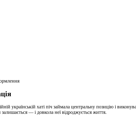
формлення
ція
йній українській хаті піч займала центральну позицію і виконува
іч залишається — і довкола неї відроджується життя.