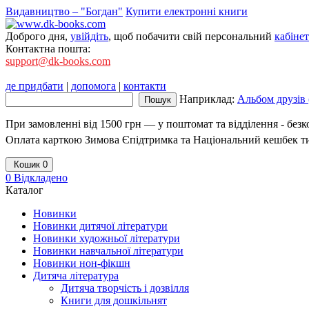
Видавництво – "Богдан"
Купити електронні книги
Доброго дня,
увійдіть
, щоб побачити свій персональний
кабінет
Контактна пошта:
support@dk-books.com
де придбати
|
допомога
|
контакти
Наприклад:
Альбом друзів 
При замовленні від 1500 грн — у поштомат та відділення - без
Оплата карткою Зимова Єпідтримка та Національний кешбек т
Кошик
0
0
Відкладено
Каталог
Новинки
Новинки дитячої літератури
Новинки художньої літератури
Новинки навчальної літератури
Новинки нон-фікшн
Дитяча література
Дитяча творчість і дозвілля
Книги для дошкільнят