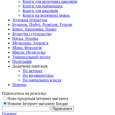
Книги для молодших школярів
Книги для найменших
Книги для школярів
Книги на іноземних мовах
Художня література
Будинок. Побут. Дозвілля. Туризм
Бізнес. Економіка. Право
Культура і суспільство
Наука. Техніка
Медицина. Здоров’я
Мови. Філологія
Школа. Педагогіка
Універсальний розділ
Поліграфія
Додаткова навігація
По авторах
По видавництвах
По навчальних класах
Новини
Підписатись на розсилку
Нова продукція Інтернет магазину
Новини Інтернет магазину Богдан
Головна