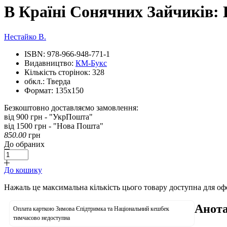
В Країні Сонячних Зайчиків: К
Нестайко В.
ISBN:
978-966-948-771-1
Видавництво:
КМ-Букс
Кількість сторінок:
328
обкл.:
Тверда
Формат:
135х150
Безкоштовно доставляємо замовлення:
від 900 грн - "УкрПошта"
від 1500 грн - "Нова Пошта"
850.00
грн
До обраних
До кошику
Нажаль це максимальна кількість цього товару доступна для о
Анота
Оплата карткою Зимова Єпідтримка та Національний кешбек
тимчасово недоступна