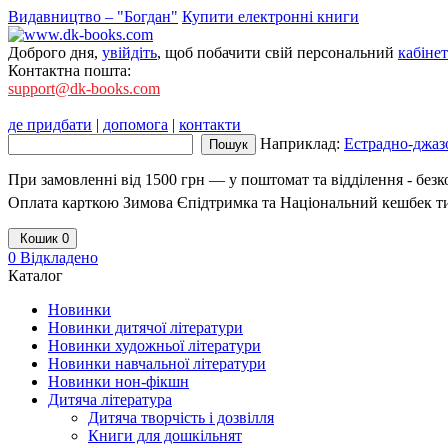
Видавництво – "Богдан"
Купити електронні книги
Доброго дня,
увійдіть
, щоб побачити свій персональний
кабінет
Контактна пошта:
support@dk-books.com
де придбати
|
допомога
|
контакти
Наприклад:
Естрадно-джазо
При замовленні від 1500 грн — у поштомат та відділення - без
Оплата карткою Зимова Єпідтримка та Національний кешбек т
Кошик
0
0
Відкладено
Каталог
Новинки
Новинки дитячої літератури
Новинки художньої літератури
Новинки навчальної літератури
Новинки нон-фікшн
Дитяча література
Дитяча творчість і дозвілля
Книги для дошкільнят