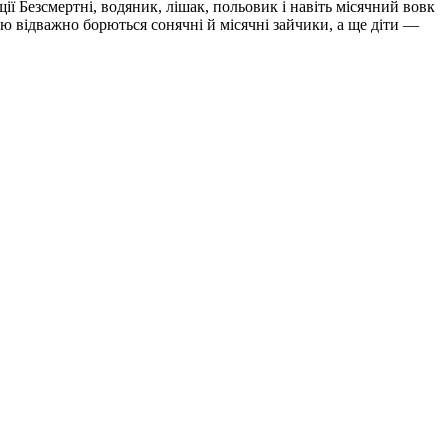
щії Безсмертні, водяник, лішак, польовик і навіть місячний вовк
ю відважно борються сонячні й місячні зайчики, а ще діти —