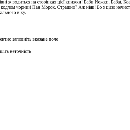
івні ж водиться на сторінках цієї книжки! Баби Йожки, Бабаї, Ко
м кодлом чорний Пан Морок. Страшно? Аж ніяк! Бо з цією нечист
ільного віку.
ректно заповніть вказане поле
ишіть неточність