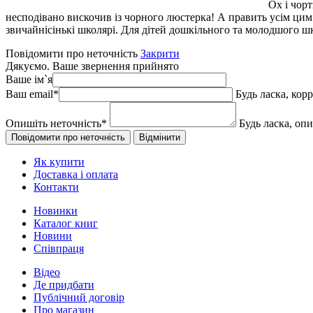
Ох і чорт
несподівано вискочив із чорного люстерка! А править усім ци
звичайнісінькі школярі. Для дітей дошкільного та молодшого шк
Повідомити про неточність
Закрити
Дякуємо. Ваше звернення прийнято
Ваше ім`я
Ваш email
*
Будь ласка, кор
Опишіть неточність
*
Будь ласка, оп
Як купити
Доставка і оплата
Контакти
Новинки
Каталог книг
Новини
Співпраця
Відео
Де придбати
Публічний договір
Про магазин