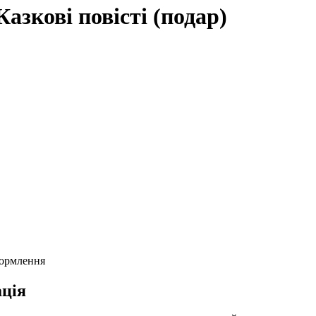
азкові повісті (подар)
формлення
ція