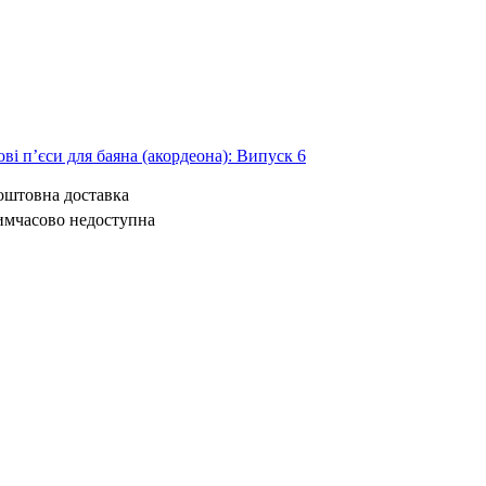
ві п’єси для баяна (акордеона): Випуск 6
коштовна доставка
имчасово недоступна