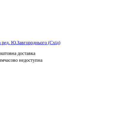
За ред. Ю.Завгороднього (Схід)
коштовна доставка
имчасово недоступна