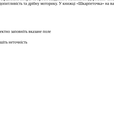
опитливість та дрібну моторику. У книжці «Шкарпеточка» на вас 
ректно заповніть вказане поле
ишіть неточність