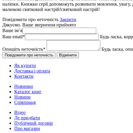
наліпки. Книжки серії допоможуть розвивати мовлення, увагу, д
малюкові святковий настрій!святковий настрій!
Повідомити про неточність
Закрити
Дякуємо. Ваше звернення прийнято
Ваше ім`я
Ваш email
*
Будь ласка, кор
Опишіть неточність
*
Будь ласка, оп
Як купити
Доставка і оплата
Контакти
Новинки
Каталог книг
Новини
Співпраця
Відео
Де придбати
Публічний договір
Про магазин