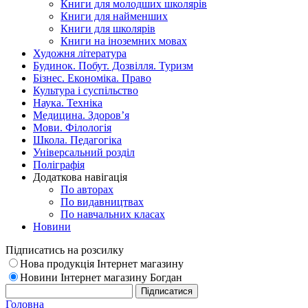
Книги для молодших школярів
Книги для найменших
Книги для школярів
Книги на іноземних мовах
Художня література
Будинок. Побут. Дозвілля. Туризм
Бізнес. Економіка. Право
Культура і суспільство
Наука. Техніка
Медицина. Здоров’я
Мови. Філологія
Школа. Педагогіка
Універсальний розділ
Поліграфія
Додаткова навігація
По авторах
По видавництвах
По навчальних класах
Новини
Підписатись на розсилку
Нова продукція Інтернет магазину
Новини Інтернет магазину Богдан
Головна