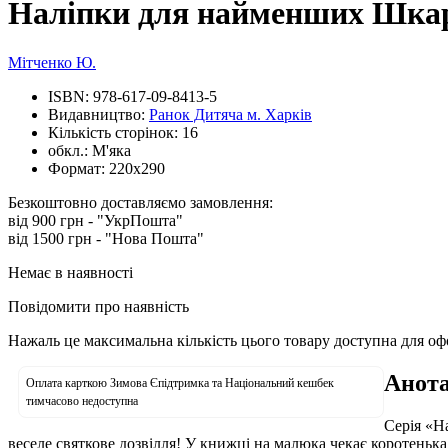
Наліпки для найменших Шка
Мітченко Ю.
ISBN:
978-617-09-8413-5
Видавництво:
Ранок Дитяча м. Харків
Кількість сторінок:
16
обкл.:
М'яка
Формат:
220х290
Безкоштовно доставляємо замовлення:
від 900 грн - "УкрПошта"
від 1500 грн - "Нова Пошта"
Немає в наявності
Повідомити про наявність
Нажаль це максимальна кількість цього товару доступна для о
Анота
Оплата карткою Зимова Єпідтримка та Національний кешбек
тимчасово недоступна
Серія «Н
веселе святкове дозвілля! У книжці на малюка чекає коротенька 