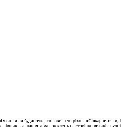
 ялинки чи будиночка, сніговика чи різдвяної шкарпеточки, і
 віршик і завдання, а малюк клеїть на сторінки великі, зручні