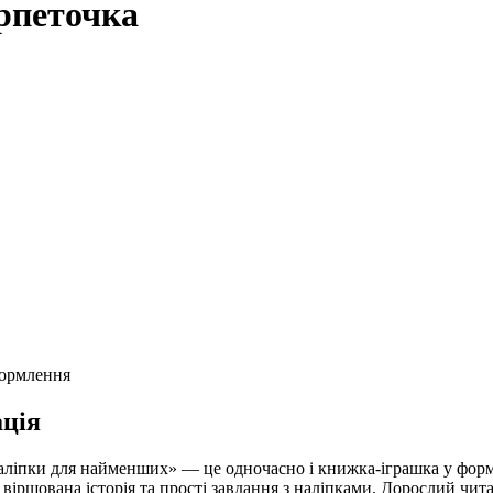
рпеточка
формлення
ція
аліпки для найменших» — це одночасно і книжка-іграшка у формі
віршована історія та прості завдання з наліпками. Дорослий читає