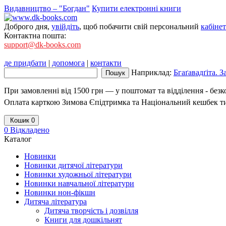
Видавництво – "Богдан"
Купити електронні книги
Доброго дня,
увійдіть
, щоб побачити свій персональний
кабінет
Контактна пошта:
support@dk-books.com
де придбати
|
допомога
|
контакти
Наприклад:
Бгаґавадґіта. 
При замовленні від 1500 грн — у поштомат та відділення - без
Оплата карткою Зимова Єпідтримка та Національний кешбек т
Кошик
0
0
Відкладено
Каталог
Новинки
Новинки дитячої літератури
Новинки художньої літератури
Новинки навчальної літератури
Новинки нон-фікшн
Дитяча література
Дитяча творчість і дозвілля
Книги для дошкільнят