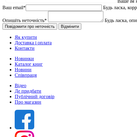
Ваше ім`
Ваш email
*
Будь ласка, кор
Опишіть неточність
*
Будь ласка, оп
Як купити
Доставка і оплата
Контакти
Новинки
Каталог книг
Новини
Співпраця
Відео
Де придбати
Публічний договір
Про магазин