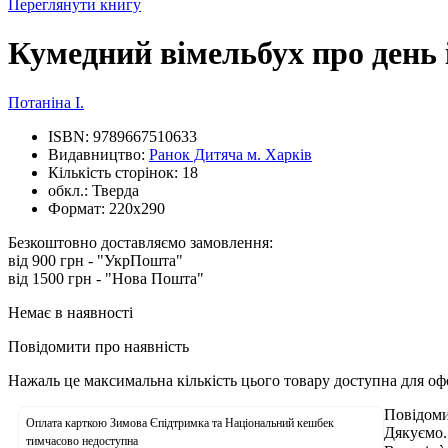
Переглянути книгу
Кумедний вімельбух про день і
Потаніна І.
ISBN:
9789667510633
Видавництво:
Ранок Дитяча м. Харків
Кількість сторінок:
18
обкл.:
Тверда
Формат:
220х290
Безкоштовно доставляємо замовлення:
від 900 грн - "УкрПошта"
від 1500 грн - "Нова Пошта"
Немає в наявності
Повідомити про наявність
Нажаль це максимальна кількість цього товару доступна для о
Повідоми
Оплата карткою Зимова Єпідтримка та Національний кешбек
Дякуємо.
тимчасово недоступна