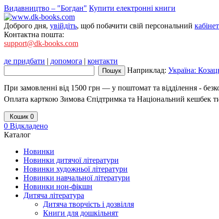
Видавництво – "Богдан"
Купити електронні книги
Доброго дня,
увійдіть
, щоб побачити свій персональний
кабінет
Контактна пошта:
support@dk-books.com
де придбати
|
допомога
|
контакти
Наприклад:
Україна: Козац
При замовленні від 1500 грн — у поштомат та відділення - без
Оплата карткою Зимова Єпідтримка та Національний кешбек т
Кошик
0
0
Відкладено
Каталог
Новинки
Новинки дитячої літератури
Новинки художньої літератури
Новинки навчальної літератури
Новинки нон-фікшн
Дитяча література
Дитяча творчість і дозвілля
Книги для дошкільнят