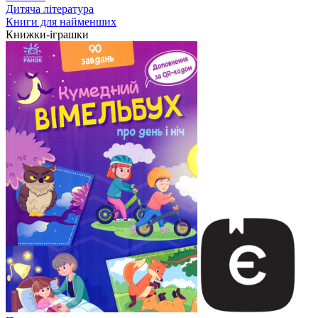
Дитяча література
Книги для найменших
Книжки-іграшки