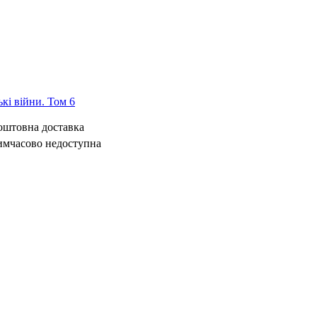
ькі війни. Том 6
коштовна доставка
имчасово недоступна