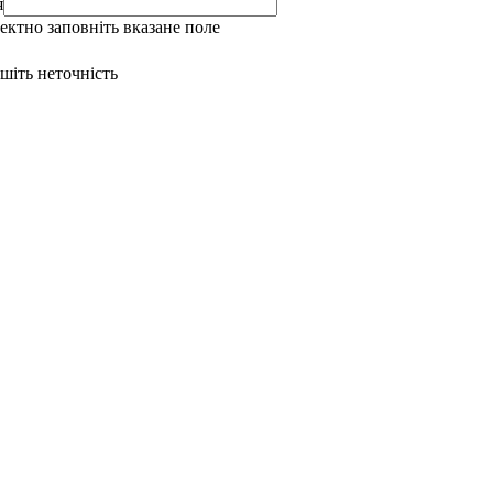
я
ректно заповніть вказане поле
ишіть неточність