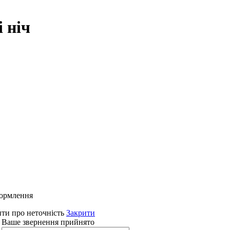
 ніч
формлення
ти про неточність
Закрити
 Ваше звернення прийнято