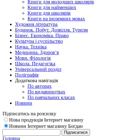
Книги для молодших школярів
Книги для найменших
Книги для школярів
Книги на іноземних мовах
Художня література
Будинок. Побут. Дозвілля. Туризм
Бізнес. Економіка. Право
Культура і суспільство
Наука. Техніка
Медицина. Здоров’я
Мови. Філологія
Школа. Педагогіка
Універсальний розділ
Поліграфія
Додаткова навігація
По авторах
По видавництвах
По навчальних класах
Новини
Підписатись на розсилку
Нова продукція Інтернет магазину
Новини Інтернет магазину Богдан
Головна