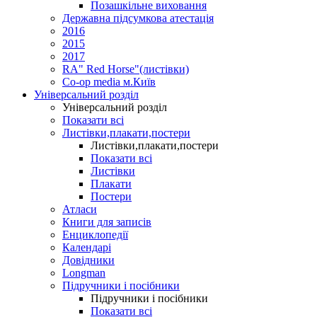
Позашкільне виховання
Державна підсумкова атестація
2016
2015
2017
RA" Red Horse"(листівки)
Co-op media м.Київ
Універсальний розділ
Універсальний розділ
Показати всі
Листівки,плакати,постери
Листівки,плакати,постери
Показати всі
Листівки
Плакати
Постери
Атласи
Книги для записів
Енциклопедії
Календарі
Довідники
Longman
Підручники і посібники
Підручники і посібники
Показати всі