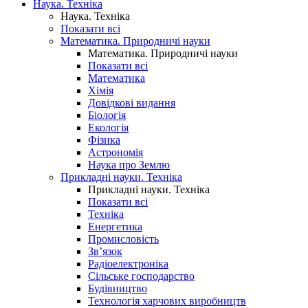
Наука. Техніка
Наука. Техніка
Показати всі
Математика. Природничі науки
Математика. Природничі науки
Показати всі
Математика
Хімія
Довідкові видання
Біологія
Екологія
Фізика
Астрономія
Наука про Землю
Прикладні науки. Техніка
Прикладні науки. Техніка
Показати всі
Техніка
Енергетика
Промисловість
Зв’язок
Радіоелектроніка
Сільське господарство
Будівництво
Технологія харчових виробництв