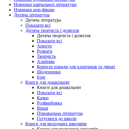
Новинки навчальної літератури
Новинки нон-фікшн
Дитяча література
Дитяча література
Показати всі
Дитяча творчість і дозвілля
Дитяча творчість і дозвілля
Показати всі
Анкети
Розваги
Творчість
Альбоми
Корисні поради для хлопчиків та дівчат
Щоденники
Ігри
Книги для дошкільнят
Книги для дошкільнят
Показати всі
Казки
Розфарбовка
Вірші
Пізнавальна література
Готуємося до школи
Книги для молодших школярів
Книги для молодших школярів