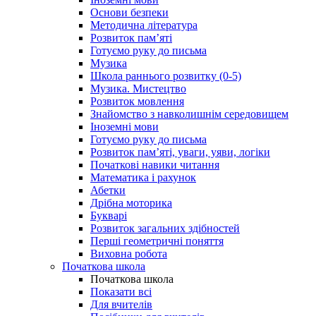
Основи безпеки
Методична література
Розвиток пам’яті
Готуємо руку до письма
Музика
Школа раннього розвитку (0-5)
Музика. Мистецтво
Розвиток мовлення
Знайомство з навколишнім середовищем
Іноземні мови
Готуємо руку до письма
Розвиток пам’яті, уваги, уяви, логіки
Початкові навики читання
Математика і рахунок
Абетки
Дрібна моторика
Букварі
Розвиток загальних здібностей
Перші геометричні поняття
Виховна робота
Початкова школа
Початкова школа
Показати всі
Для вчителів