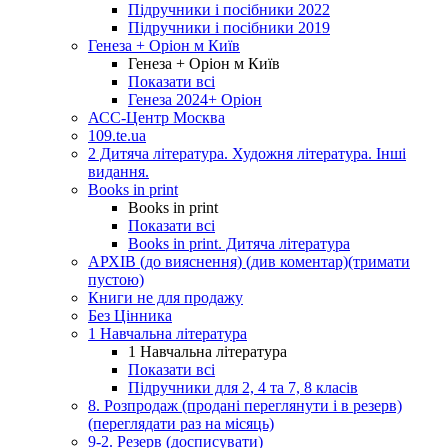
Підручники і посібники 2022
Підручники і посібники 2019
Генеза + Оріон м Київ
Генеза + Оріон м Київ
Показати всі
Генеза 2024+ Оріон
АСС-Центр Москва
109.te.ua
2 Дитяча література. Художня література. Інші
видання.
Books in print
Books in print
Показати всі
Books in print. Дитяча література
АРХІВ (до вияснення) (див коментар)(тримати
пустою)
Книги не для продажу
Без Цінника
1 Навчальна література
1 Навчальна література
Показати всі
Підручники для 2, 4 та 7, 8 класів
8. Розпродаж (продані переглянути і в резерв)
(переглядати раз на місяць)
9-2. Резерв (досписувати)