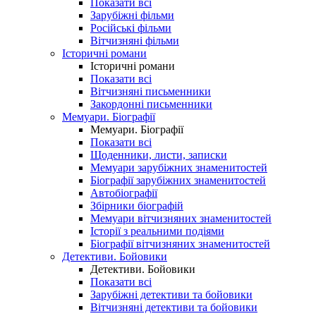
Показати всі
Зарубіжні фільми
Російські фільми
Вітчизняні фільми
Історичні романи
Історичні романи
Показати всі
Вітчизняні письменники
Закордонні письменники
Мемуари. Біографії
Мемуари. Біографії
Показати всі
Щоденники, листи, записки
Мемуари зарубіжних знаменитостей
Біографії зарубіжних знаменитостей
Автобіографії
Збірники біографій
Мемуари вітчизняних знаменитостей
Історії з реальними подіями
Біографії вітчизняних знаменитостей
Детективи. Бойовики
Детективи. Бойовики
Показати всі
Зарубіжні детективи та бойовики
Вітчизняні детективи та бойовики