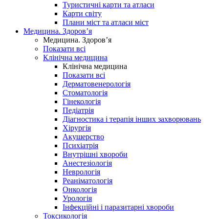
Туристичні карти та атласи
Карти світу
Плани міст та атласи міст
Медицина. Здоров’я
Медицина. Здоров’я
Показати всі
Клінічна медицина
Клінічна медицина
Показати всі
Дерматовенерологія
Стоматологія
Гінекологія
Педіатрія
Діагностика і терапія інших захворювань
Хірургія
Акушерство
Психіатрія
Внутрішні хвороби
Анестезіологія
Неврологія
Реаніматологія
Онкологія
Урологія
Інфекційні і паразитарні хвороби
Токсикологія