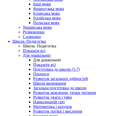
Інші мови
Французька мова
Іспанська мова
Італійська мова
Польська мова
Українська мова
Розмовники
Словники
Школа. Педагогіка
Школа. Педагогіка
Показати всі
Для дошкільнят
Для дошкільнят
Показати всі
Підготовка до школи (5-7)
Прописи
Розвиток загальних здібностей
Школа малювання
Загальна підготовка до школи
Розвиток мовлення, уроки читання
Розвиток уваги і уяви
Навколишній світ
Математика і рахунок
Розвиток логіки і мислення
Іноземні мови