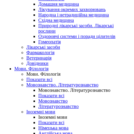
Домашня медицина
Лікування окремих захворювань
Народна і нетрадиційна медицина
Східна медицина
Природні лікарські засоби. Лікарські
рослини
Оздоровчі системи і поради цілителів
Гомеопатія
Лікарські засоби
Фармакологія
Ветеринарія
Довідники
Мови. Філологія
Мови. Філологія
Показати всі
Мовознавство. Літературознавство
Мовознавство. Літературознавство
Показати всі
Мовознавство
Літературознавство
Іноземні мови
Іноземні мови
Показати всі
Німецька мова
Англійська мова