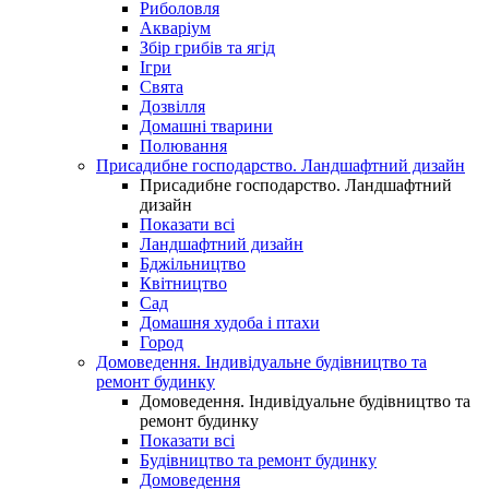
Риболовля
Акваріум
Збір грибів та ягід
Ігри
Свята
Дозвілля
Домашні тварини
Полювання
Присадибне господарство. Ландшафтний дизайн
Присадибне господарство. Ландшафтний
дизайн
Показати всі
Ландшафтний дизайн
Бджільництво
Квітництво
Сад
Домашня худоба і птахи
Город
Домоведення. Індивідуальне будівництво та
ремонт будинку
Домоведення. Індивідуальне будівництво та
ремонт будинку
Показати всі
Будівництво та ремонт будинку
Домоведення