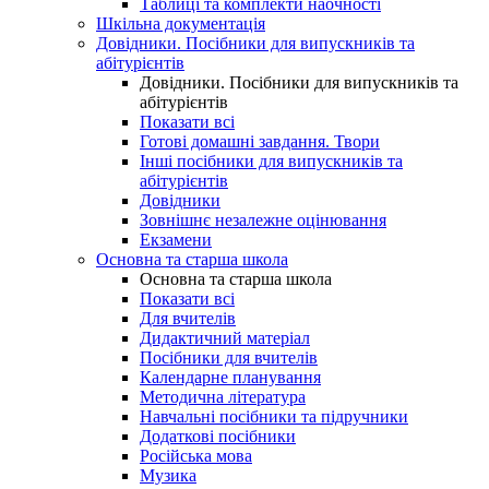
Таблиці та комплекти наочності
Шкільна документація
Довідники. Посібники для випускників та
абітурієнтів
Довідники. Посібники для випускників та
абітурієнтів
Показати всі
Готові домашні завдання. Твори
Інші посібники для випускників та
абітурієнтів
Довідники
Зовнішнє незалежне оцінювання
Екзамени
Основна та старша школа
Основна та старша школа
Показати всі
Для вчителів
Дидактичний матеріал
Посібники для вчителів
Календарне планування
Методична література
Навчальні посібники та підручники
Додаткові посібники
Російська мова
Музика