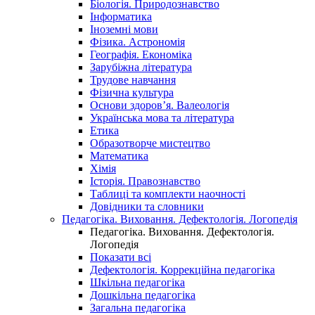
Біологія. Природознавство
Інформатика
Іноземні мови
Фізика. Астрономія
Географія. Економіка
Зарубіжна література
Трудове навчання
Фізична культура
Основи здоров’я. Валеологія
Українська мова та література
Етика
Образотворче мистецтво
Математика
Хімія
Історія. Правознавство
Таблиці та комплекти наочності
Довідники та словники
Педагогіка. Виховання. Дефектологія. Логопедія
Педагогіка. Виховання. Дефектологія.
Логопедія
Показати всі
Дефектологія. Коррекційна педагогіка
Шкільна педагогіка
Дошкільна педагогіка
Загальна педагогіка