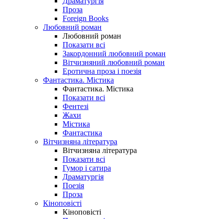
Драматургія
Проза
Foreign Books
Любовний роман
Любовний роман
Показати всі
Закордонний любовний роман
Вітчизняний любовний роман
Еротична проза і поезія
Фантастика. Містика
Фантастика. Містика
Показати всі
Фентезі
Жахи
Містика
Фантастика
Вітчизняна література
Вітчизняна література
Показати всі
Гумор і сатира
Драматургія
Поезія
Проза
Кіноповісті
Кіноповісті