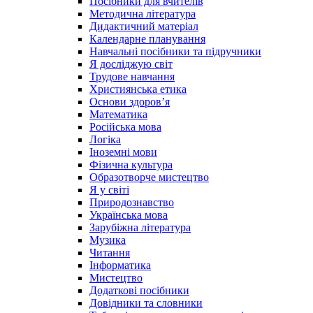
Посібники для вчителів
Методична література
Дидактичний матеріал
Календарне планування
Навчальні посібники та підручники
Я досліджую світ
Трудове навчання
Християнська етика
Основи здоров’я
Математика
Російська мова
Логіка
Іноземні мови
Фізична культура
Образотворче мистецтво
Я у світі
Природознавство
Українська мова
Зарубіжна література
Музика
Читання
Інформатика
Мистецтво
Додаткові посібники
Довідники та словники