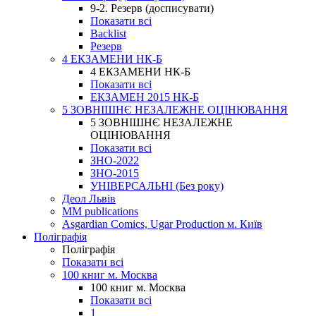
9-2. Резерв (досписувати)
Показати всі
Backlist
Резерв
4 ЕКЗАМЕНИ НК-Б
4 ЕКЗАМЕНИ НК-Б
Показати всі
ЕКЗАМЕН 2015 НК-Б
5 ЗОВНІШНЄ НЕЗАЛЕЖНЕ ОЦІНЮВАННЯ
5 ЗОВНІШНЄ НЕЗАЛЕЖНЕ
ОЦІНЮВАННЯ
Показати всі
ЗНО-2022
ЗНО-2015
УНІВЕРСАЛЬНІ (Без року)
Деол Львів
MM publications
Asgardian Comics, Ugar Production м. Київ
Поліграфія
Поліграфія
Показати всі
100 книг м. Москва
100 книг м. Москва
Показати всі
1