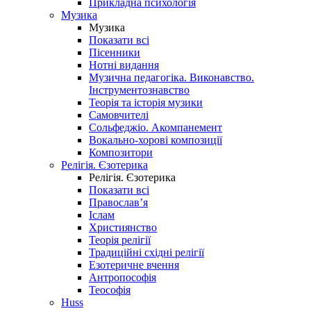
Прикладна психологія
Музика
Музика
Показати всі
Пісенники
Нотні видання
Музична педагогіка. Виконавство.
Інструментознавство
Теорія та історія музики
Самовчителі
Сольфеджіо. Акомпанемент
Вокально-хорові композиції
Композитори
Релігія. Єзотерика
Релігія. Єзотерика
Показати всі
Православ’я
Іслам
Християнство
Теорія релігії
Традиційні східні релігії
Езотеричне вчення
Антропософія
Теософія
Huss