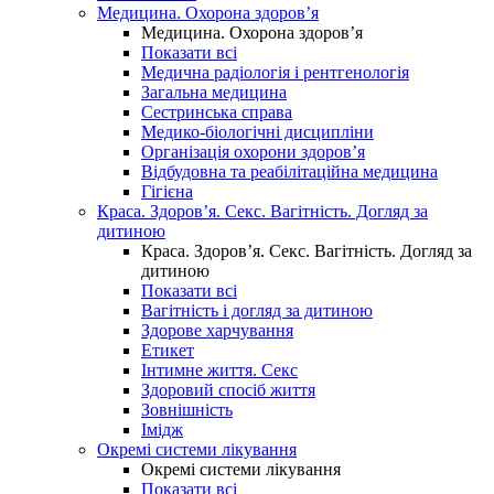
Медицина. Охорона здоров’я
Медицина. Охорона здоров’я
Показати всі
Медична радіологія і рентгенологія
Загальна медицина
Сестринська справа
Медико-біологічні дисципліни
Організація охорони здоров’я
Відбудовна та реабілітаційна медицина
Гігієна
Краса. Здоров’я. Секс. Вагітність. Догляд за
дитиною
Краса. Здоров’я. Секс. Вагітність. Догляд за
дитиною
Показати всі
Вагітність і догляд за дитиною
Здорове харчування
Етикет
Інтимне життя. Секс
Здоровий спосіб життя
Зовнішність
Імідж
Окремі системи лікування
Окремі системи лікування
Показати всі