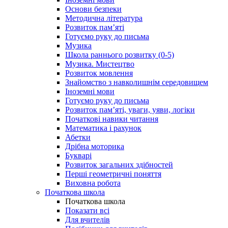
Основи безпеки
Методична література
Розвиток пам’яті
Готуємо руку до письма
Музика
Школа раннього розвитку (0-5)
Музика. Мистецтво
Розвиток мовлення
Знайомство з навколишнім середовищем
Іноземні мови
Готуємо руку до письма
Розвиток пам’яті, уваги, уяви, логіки
Початкові навики читання
Математика і рахунок
Абетки
Дрібна моторика
Букварі
Розвиток загальних здібностей
Перші геометричні поняття
Виховна робота
Початкова школа
Початкова школа
Показати всі
Для вчителів