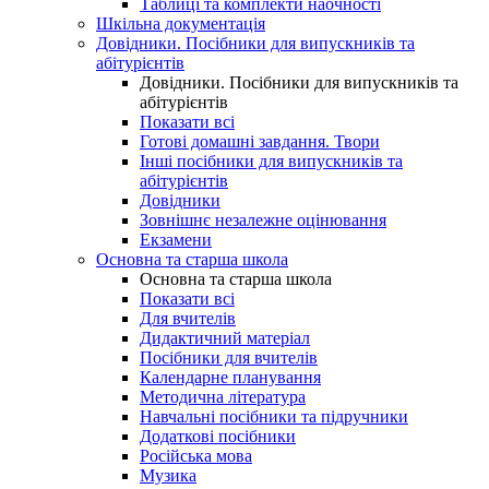
Таблиці та комплекти наочності
Шкільна документація
Довідники. Посібники для випускників та
абітурієнтів
Довідники. Посібники для випускників та
абітурієнтів
Показати всі
Готові домашні завдання. Твори
Інші посібники для випускників та
абітурієнтів
Довідники
Зовнішнє незалежне оцінювання
Екзамени
Основна та старша школа
Основна та старша школа
Показати всі
Для вчителів
Дидактичний матеріал
Посібники для вчителів
Календарне планування
Методична література
Навчальні посібники та підручники
Додаткові посібники
Російська мова
Музика