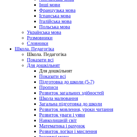
Інші мови
Французька мова
Іспанська мова
Італійська мова
Польська мова
Українська мова
Розмовники
Словники
Школа. Педагогіка
Школа. Педагогіка
Показати всі
Для дошкільнят
Для дошкільнят
Показати всі
Підготовка до школи (5-7)
Прописи
Розвиток загальних здібностей
Школа малювання
Загальна підготовка до школи
Розвиток мовлення, уроки читання
Розвиток уваги і уяви
Навколишній світ
Математика і рахунок
Розвиток логіки і мислення
Іноземні мови