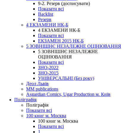
9-2. Резерв (досписувати)
Показати всі
Backlist
Резерв
4 ЕКЗАМЕНИ НК-Б
4 ЕКЗАМЕНИ НК-Б
Показати всі
ЕКЗАМЕН 2015 НК-Б
5 ЗОВНІШНЄ НЕЗАЛЕЖНЕ ОЦІНЮВАННЯ
5 ЗОВНІШНЄ НЕЗАЛЕЖНЕ
ОЦІНЮВАННЯ
Показати всі
ЗНО-2022
ЗНО-2015
УНІВЕРСАЛЬНІ (Без року)
Деол Львів
MM publications
Asgardian Comics, Ugar Production м. Київ
Поліграфія
Поліграфія
Показати всі
100 книг м. Москва
100 книг м. Москва
Показати всі
1