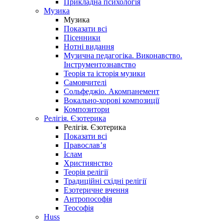
Прикладна психологія
Музика
Музика
Показати всі
Пісенники
Нотні видання
Музична педагогіка. Виконавство.
Інструментознавство
Теорія та історія музики
Самовчителі
Сольфеджіо. Акомпанемент
Вокально-хорові композиції
Композитори
Релігія. Єзотерика
Релігія. Єзотерика
Показати всі
Православ’я
Іслам
Християнство
Теорія релігії
Традиційні східні релігії
Езотеричне вчення
Антропософія
Теософія
Huss