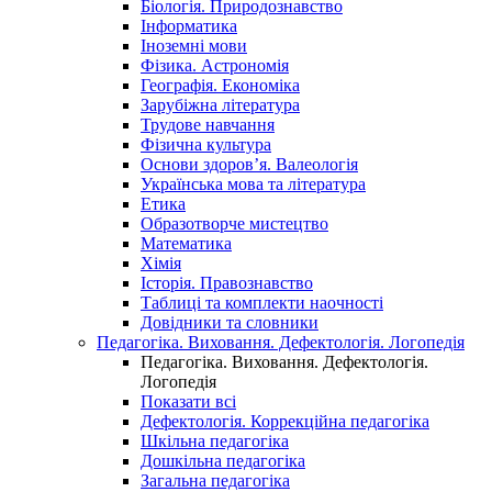
Біологія. Природознавство
Інформатика
Іноземні мови
Фізика. Астрономія
Географія. Економіка
Зарубіжна література
Трудове навчання
Фізична культура
Основи здоров’я. Валеологія
Українська мова та література
Етика
Образотворче мистецтво
Математика
Хімія
Історія. Правознавство
Таблиці та комплекти наочності
Довідники та словники
Педагогіка. Виховання. Дефектологія. Логопедія
Педагогіка. Виховання. Дефектологія.
Логопедія
Показати всі
Дефектологія. Коррекційна педагогіка
Шкільна педагогіка
Дошкільна педагогіка
Загальна педагогіка