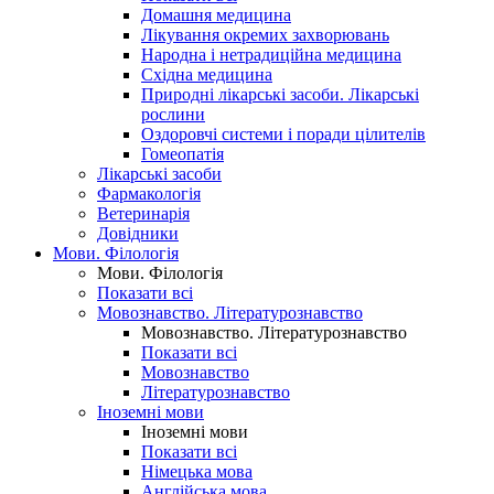
Домашня медицина
Лікування окремих захворювань
Народна і нетрадиційна медицина
Східна медицина
Природні лікарські засоби. Лікарські
рослини
Оздоровчі системи і поради цілителів
Гомеопатія
Лікарські засоби
Фармакологія
Ветеринарія
Довідники
Мови. Філологія
Мови. Філологія
Показати всі
Мовознавство. Літературознавство
Мовознавство. Літературознавство
Показати всі
Мовознавство
Літературознавство
Іноземні мови
Іноземні мови
Показати всі
Німецька мова
Англійська мова