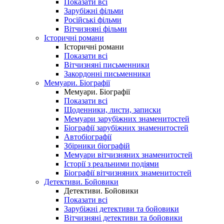
Показати всі
Зарубіжні фільми
Російські фільми
Вітчизняні фільми
Історичні романи
Історичні романи
Показати всі
Вітчизняні письменники
Закордонні письменники
Мемуари. Біографії
Мемуари. Біографії
Показати всі
Щоденники, листи, записки
Мемуари зарубіжних знаменитостей
Біографії зарубіжних знаменитостей
Автобіографії
Збірники біографій
Мемуари вітчизняних знаменитостей
Історії з реальними подіями
Біографії вітчизняних знаменитостей
Детективи. Бойовики
Детективи. Бойовики
Показати всі
Зарубіжні детективи та бойовики
Вітчизняні детективи та бойовики