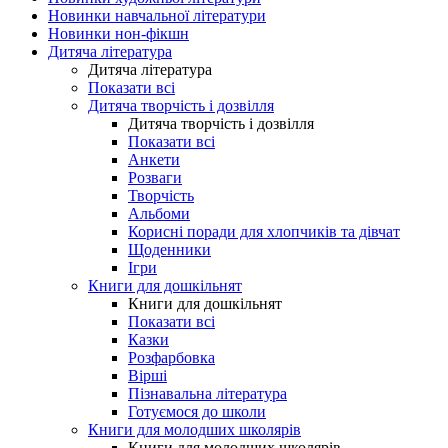
Новинки навчальної літератури
Новинки нон-фікшн
Дитяча література
Дитяча література
Показати всі
Дитяча творчість і дозвілля
Дитяча творчість і дозвілля
Показати всі
Анкети
Розваги
Творчість
Альбоми
Корисні поради для хлопчиків та дівчат
Щоденники
Ігри
Книги для дошкільнят
Книги для дошкільнят
Показати всі
Казки
Розфарбовка
Вірші
Пізнавальна література
Готуємося до школи
Книги для молодших школярів
Книги для молодших школярів