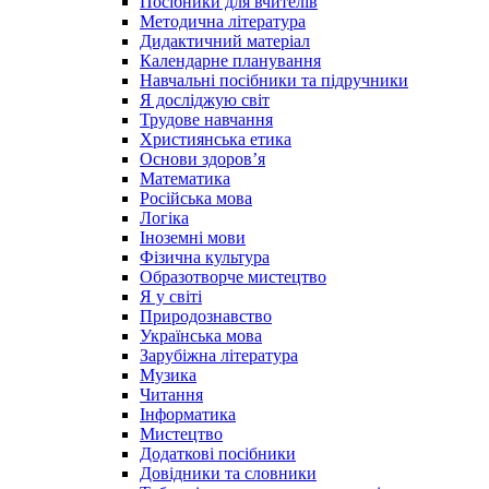
Посібники для вчителів
Методична література
Дидактичний матеріал
Календарне планування
Навчальні посібники та підручники
Я досліджую світ
Трудове навчання
Християнська етика
Основи здоров’я
Математика
Російська мова
Логіка
Іноземні мови
Фізична культура
Образотворче мистецтво
Я у світі
Природознавство
Українська мова
Зарубіжна література
Музика
Читання
Інформатика
Мистецтво
Додаткові посібники
Довідники та словники