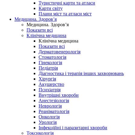
Туристичні карти та атласи
Карти світу
Плани міст та атласи міст
Медицина. Здоров’я
Медицина. Здоров’я
Показати всі
Клінічна медицина
Клінічна медицина
Показати всі
Дерматовенерологія
Стоматологія
Гінекологія
Педіатрія
Діагностика і терапія інших захворювань
Хірургія
Акушерство
Психіатрія
Внутрішні хвороби
Анестезіологія
Неврологія
Реаніматологія
Онкологія
Урологія
Інфекційні і паразитарні хвороби
Токсикологія