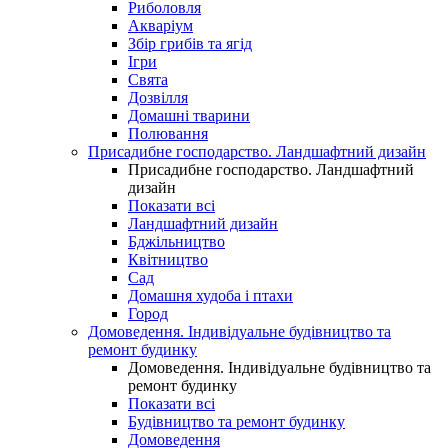
Риболовля
Акваріум
Збір грибів та ягід
Ігри
Свята
Дозвілля
Домашні тварини
Полювання
Присадибне господарство. Ландшафтний дизайн
Присадибне господарство. Ландшафтний
дизайн
Показати всі
Ландшафтний дизайн
Бджільництво
Квітництво
Сад
Домашня худоба і птахи
Город
Домоведення. Індивідуальне будівництво та
ремонт будинку
Домоведення. Індивідуальне будівництво та
ремонт будинку
Показати всі
Будівництво та ремонт будинку
Домоведення