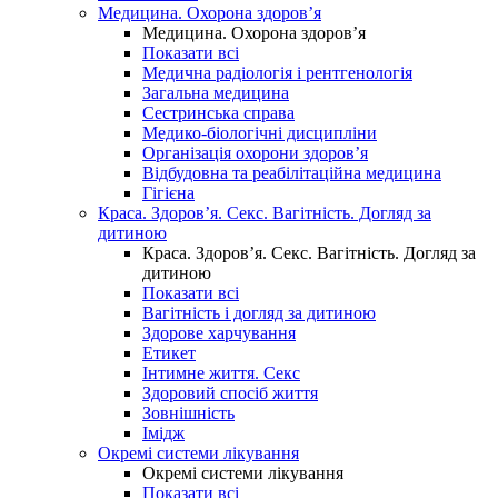
Медицина. Охорона здоров’я
Медицина. Охорона здоров’я
Показати всі
Медична радіологія і рентгенологія
Загальна медицина
Сестринська справа
Медико-біологічні дисципліни
Організація охорони здоров’я
Відбудовна та реабілітаційна медицина
Гігієна
Краса. Здоров’я. Секс. Вагітність. Догляд за
дитиною
Краса. Здоров’я. Секс. Вагітність. Догляд за
дитиною
Показати всі
Вагітність і догляд за дитиною
Здорове харчування
Етикет
Інтимне життя. Секс
Здоровий спосіб життя
Зовнішність
Імідж
Окремі системи лікування
Окремі системи лікування
Показати всі