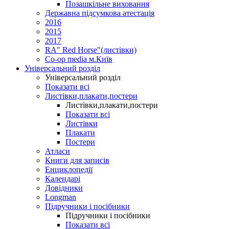
Позашкільне виховання
Державна підсумкова атестація
2016
2015
2017
RA" Red Horse"(листівки)
Co-op media м.Київ
Універсальний розділ
Універсальний розділ
Показати всі
Листівки,плакати,постери
Листівки,плакати,постери
Показати всі
Листівки
Плакати
Постери
Атласи
Книги для записів
Енциклопедії
Календарі
Довідники
Longman
Підручники і посібники
Підручники і посібники
Показати всі