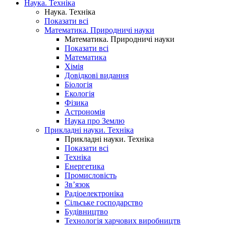
Наука. Техніка
Наука. Техніка
Показати всі
Математика. Природничі науки
Математика. Природничі науки
Показати всі
Математика
Хімія
Довідкові видання
Біологія
Екологія
Фізика
Астрономія
Наука про Землю
Прикладні науки. Техніка
Прикладні науки. Техніка
Показати всі
Техніка
Енергетика
Промисловість
Зв’язок
Радіоелектроніка
Сільське господарство
Будівництво
Технологія харчових виробництв