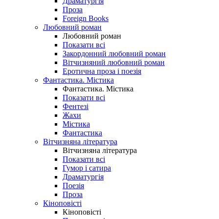
Драматургія
Проза
Foreign Books
Любовний роман
Любовний роман
Показати всі
Закордонний любовний роман
Вітчизняний любовний роман
Еротична проза і поезія
Фантастика. Містика
Фантастика. Містика
Показати всі
Фентезі
Жахи
Містика
Фантастика
Вітчизняна література
Вітчизняна література
Показати всі
Гумор і сатира
Драматургія
Поезія
Проза
Кіноповісті
Кіноповісті