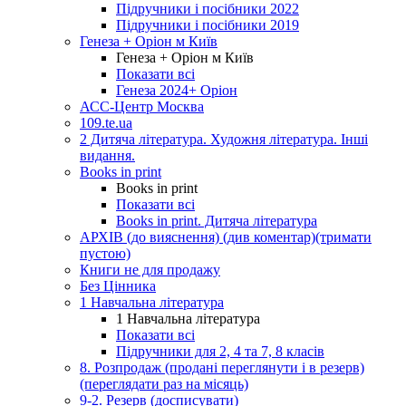
Підручники і посібники 2022
Підручники і посібники 2019
Генеза + Оріон м Київ
Генеза + Оріон м Київ
Показати всі
Генеза 2024+ Оріон
АСС-Центр Москва
109.te.ua
2 Дитяча література. Художня література. Інші
видання.
Books in print
Books in print
Показати всі
Books in print. Дитяча література
АРХІВ (до вияснення) (див коментар)(тримати
пустою)
Книги не для продажу
Без Цінника
1 Навчальна література
1 Навчальна література
Показати всі
Підручники для 2, 4 та 7, 8 класів
8. Розпродаж (продані переглянути і в резерв)
(переглядати раз на місяць)
9-2. Резерв (досписувати)