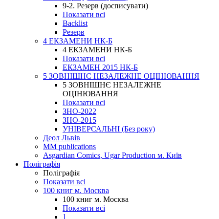
9-2. Резерв (досписувати)
Показати всі
Backlist
Резерв
4 ЕКЗАМЕНИ НК-Б
4 ЕКЗАМЕНИ НК-Б
Показати всі
ЕКЗАМЕН 2015 НК-Б
5 ЗОВНІШНЄ НЕЗАЛЕЖНЕ ОЦІНЮВАННЯ
5 ЗОВНІШНЄ НЕЗАЛЕЖНЕ
ОЦІНЮВАННЯ
Показати всі
ЗНО-2022
ЗНО-2015
УНІВЕРСАЛЬНІ (Без року)
Деол Львів
MM publications
Asgardian Comics, Ugar Production м. Київ
Поліграфія
Поліграфія
Показати всі
100 книг м. Москва
100 книг м. Москва
Показати всі
1