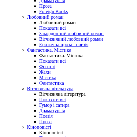
Драматургія
Проза
Foreign Books
Любовний роман
Любовний роман
Показати всі
Закордонний любовний роман
Вітчизняний любовний роман
Еротична проза і поезія
Фантастика. Містика
Фантастика. Містика
Показати всі
Фентезі
Жахи
Містика
Фантастика
Вітчизняна література
Вітчизняна література
Показати всі
Гумор і сатира
Драматургія
Поезія
Проза
Кіноповісті
Кіноповісті