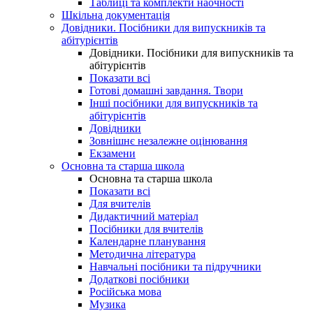
Таблиці та комплекти наочності
Шкільна документація
Довідники. Посібники для випускників та
абітурієнтів
Довідники. Посібники для випускників та
абітурієнтів
Показати всі
Готові домашні завдання. Твори
Інші посібники для випускників та
абітурієнтів
Довідники
Зовнішнє незалежне оцінювання
Екзамени
Основна та старша школа
Основна та старша школа
Показати всі
Для вчителів
Дидактичний матеріал
Посібники для вчителів
Календарне планування
Методична література
Навчальні посібники та підручники
Додаткові посібники
Російська мова
Музика