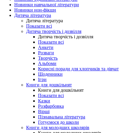
Новинки навчальної літератури
Новинки нон-фікшн
Дитяча література
Дитяча література
Показати всі
Дитяча творчість і дозвілля
Дитяча творчість і дозвілля
Показати всі
Анкети
Розваги
Творчість
Альбоми
Корисні поради для хлопчиків та дівчат
Щоденники
Ігри
Книги для дошкільнят
Книги для дошкільнят
Показати всі
Казки
Розфарбовка
Вірші
Пізнавальна література
Готуємося до школи
Книги для молодших школярів
Книги для молодших школярів