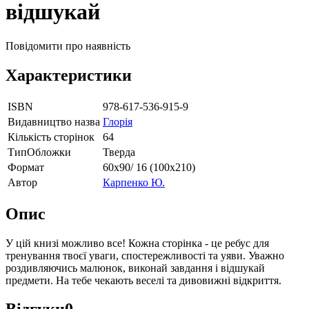
відшукай
Повідомити про наявність
Характеристики
ISBN
978-617-536-915-9
Видавництво назва
Глорія
Кількість сторінок
64
ТипОбложки
Тверда
Формат
60х90/ 16 (100х210)
Автор
Карпенко Ю.
Опис
У цій книзі можливо все! Кожна сторінка - це ребус для
тренування твоєї уваги, спостережливості та уяви. Уважно
роздивляючись малюнок, виконай завдання і відшукай
предмети. На тебе чекають веселі та дивовижні відкриття.