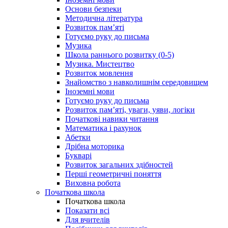
Основи безпеки
Методична література
Розвиток пам’яті
Готуємо руку до письма
Музика
Школа раннього розвитку (0-5)
Музика. Мистецтво
Розвиток мовлення
Знайомство з навколишнім середовищем
Іноземні мови
Готуємо руку до письма
Розвиток пам’яті, уваги, уяви, логіки
Початкові навики читання
Математика і рахунок
Абетки
Дрібна моторика
Букварі
Розвиток загальних здібностей
Перші геометричні поняття
Виховна робота
Початкова школа
Початкова школа
Показати всі
Для вчителів