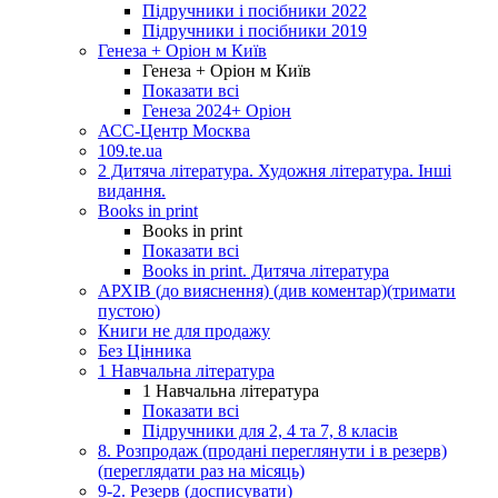
Підручники і посібники 2022
Підручники і посібники 2019
Генеза + Оріон м Київ
Генеза + Оріон м Київ
Показати всі
Генеза 2024+ Оріон
АСС-Центр Москва
109.te.ua
2 Дитяча література. Художня література. Інші
видання.
Books in print
Books in print
Показати всі
Books in print. Дитяча література
АРХІВ (до вияснення) (див коментар)(тримати
пустою)
Книги не для продажу
Без Цінника
1 Навчальна література
1 Навчальна література
Показати всі
Підручники для 2, 4 та 7, 8 класів
8. Розпродаж (продані переглянути і в резерв)
(переглядати раз на місяць)
9-2. Резерв (досписувати)