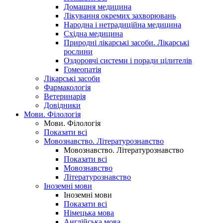
Домашня медицина
Лікування окремих захворювань
Народна і нетрадиційна медицина
Східна медицина
Природні лікарські засоби. Лікарські
рослини
Оздоровчі системи і поради цілителів
Гомеопатія
Лікарські засоби
Фармакологія
Ветеринарія
Довідники
Мови. Філологія
Мови. Філологія
Показати всі
Мовознавство. Літературознавство
Мовознавство. Літературознавство
Показати всі
Мовознавство
Літературознавство
Іноземні мови
Іноземні мови
Показати всі
Німецька мова
Англійська мова