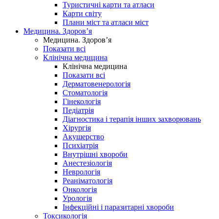
Туристичні карти та атласи
Карти світу
Плани міст та атласи міст
Медицина. Здоров’я
Медицина. Здоров’я
Показати всі
Клінічна медицина
Клінічна медицина
Показати всі
Дерматовенерологія
Стоматологія
Гінекологія
Педіатрія
Діагностика і терапія інших захворювань
Хірургія
Акушерство
Психіатрія
Внутрішні хвороби
Анестезіологія
Неврологія
Реаніматологія
Онкологія
Урологія
Інфекційні і паразитарні хвороби
Токсикологія