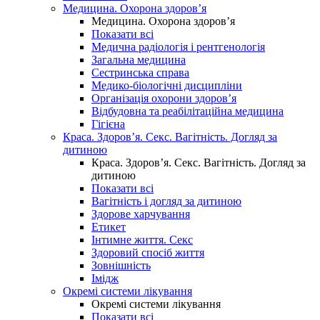
Медицина. Охорона здоров’я
Медицина. Охорона здоров’я
Показати всі
Медична радіологія і рентгенологія
Загальна медицина
Сестринська справа
Медико-біологічні дисципліни
Організація охорони здоров’я
Відбудовна та реабілітаційна медицина
Гігієна
Краса. Здоров’я. Секс. Вагітність. Догляд за
дитиною
Краса. Здоров’я. Секс. Вагітність. Догляд за
дитиною
Показати всі
Вагітність і догляд за дитиною
Здорове харчування
Етикет
Інтимне життя. Секс
Здоровий спосіб життя
Зовнішність
Імідж
Окремі системи лікування
Окремі системи лікування
Показати всі