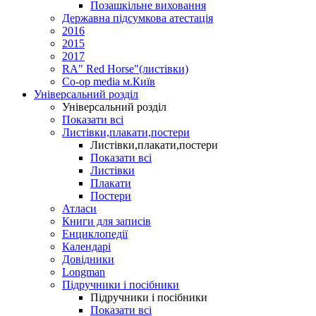
Позашкільне виховання
Державна підсумкова атестація
2016
2015
2017
RA" Red Horse"(листівки)
Co-op media м.Київ
Універсальний розділ
Універсальний розділ
Показати всі
Листівки,плакати,постери
Листівки,плакати,постери
Показати всі
Листівки
Плакати
Постери
Атласи
Книги для записів
Енциклопедії
Календарі
Довідники
Longman
Підручники і посібники
Підручники і посібники
Показати всі