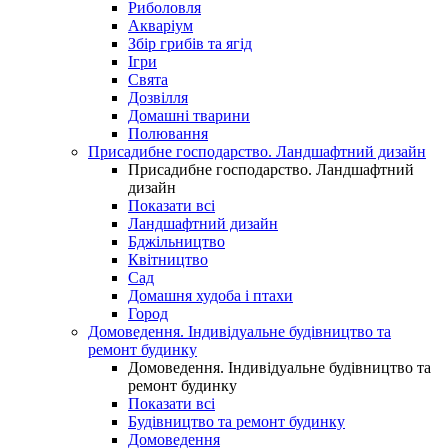
Риболовля
Акваріум
Збір грибів та ягід
Ігри
Свята
Дозвілля
Домашні тварини
Полювання
Присадибне господарство. Ландшафтний дизайн
Присадибне господарство. Ландшафтний
дизайн
Показати всі
Ландшафтний дизайн
Бджільництво
Квітництво
Сад
Домашня худоба і птахи
Город
Домоведення. Індивідуальне будівництво та
ремонт будинку
Домоведення. Індивідуальне будівництво та
ремонт будинку
Показати всі
Будівництво та ремонт будинку
Домоведення