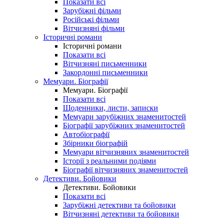
Показати всі
Зарубіжні фільми
Російські фільми
Вітчизняні фільми
Історичні романи
Історичні романи
Показати всі
Вітчизняні письменники
Закордонні письменники
Мемуари. Біографії
Мемуари. Біографії
Показати всі
Щоденники, листи, записки
Мемуари зарубіжних знаменитостей
Біографії зарубіжних знаменитостей
Автобіографії
Збірники біографій
Мемуари вітчизняних знаменитостей
Історії з реальними подіями
Біографії вітчизняних знаменитостей
Детективи. Бойовики
Детективи. Бойовики
Показати всі
Зарубіжні детективи та бойовики
Вітчизняні детективи та бойовики