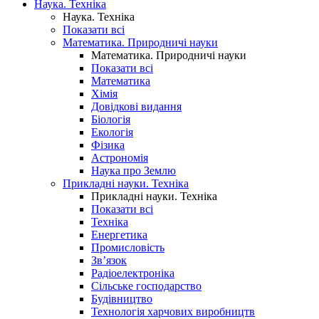
Наука. Техніка
Наука. Техніка
Показати всі
Математика. Природничі науки
Математика. Природничі науки
Показати всі
Математика
Хімія
Довідкові видання
Біологія
Екологія
Фізика
Астрономія
Наука про Землю
Прикладні науки. Техніка
Прикладні науки. Техніка
Показати всі
Техніка
Енергетика
Промисловість
Зв’язок
Радіоелектроніка
Сільське господарство
Будівництво
Технологія харчових виробництв