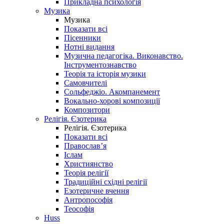
Прикладна психологія
Музика
Музика
Показати всі
Пісенники
Нотні видання
Музична педагогіка. Виконавство.
Інструментознавство
Теорія та історія музики
Самовчителі
Сольфеджіо. Акомпанемент
Вокально-хорові композиції
Композитори
Релігія. Єзотерика
Релігія. Єзотерика
Показати всі
Православ’я
Іслам
Християнство
Теорія релігії
Традиційні східні релігії
Езотеричне вчення
Антропософія
Теософія
Huss