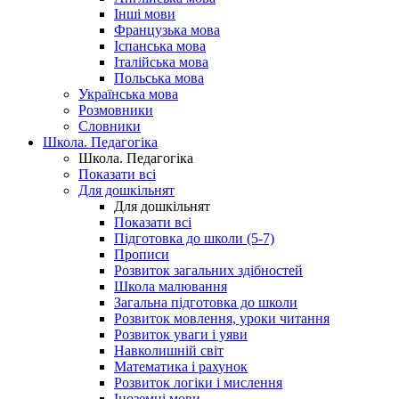
Інші мови
Французька мова
Іспанська мова
Італійська мова
Польська мова
Українська мова
Розмовники
Словники
Школа. Педагогіка
Школа. Педагогіка
Показати всі
Для дошкільнят
Для дошкільнят
Показати всі
Підготовка до школи (5-7)
Прописи
Розвиток загальних здібностей
Школа малювання
Загальна підготовка до школи
Розвиток мовлення, уроки читання
Розвиток уваги і уяви
Навколишній світ
Математика і рахунок
Розвиток логіки і мислення
Іноземні мови