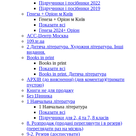
Підручники і посібники 2022
Підручники і посібники 2019
Генеза + Оріон м Київ
Генеза + Оріон м Київ
Показати всі
Генеза 2024+ Оріон
АСС-Центр Москва
109.te.ua
2 Дитяча література. Художня література. Інші
видання.
Books in print
Books in print
Показати всі
Books in print. Дитяча література
АРХІВ (до вияснення) (див коментар)(тримати
пустою)
Книги не для продажу
Без Цінника
1 Навчальна література
1 Навчальна література
Показати всі
Підручники для 2, 4 та 7, 8 класів
8. Розпродаж (продані переглянути і в резерв)
(переглядати раз на місяць)
9-2. Резерв (досписувати)