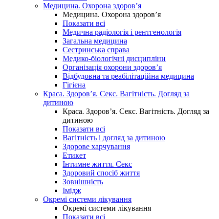
Медицина. Охорона здоров’я
Медицина. Охорона здоров’я
Показати всі
Медична радіологія і рентгенологія
Загальна медицина
Сестринська справа
Медико-біологічні дисципліни
Організація охорони здоров’я
Відбудовна та реабілітаційна медицина
Гігієна
Краса. Здоров’я. Секс. Вагітність. Догляд за
дитиною
Краса. Здоров’я. Секс. Вагітність. Догляд за
дитиною
Показати всі
Вагітність і догляд за дитиною
Здорове харчування
Етикет
Інтимне життя. Секс
Здоровий спосіб життя
Зовнішність
Імідж
Окремі системи лікування
Окремі системи лікування
Показати всі