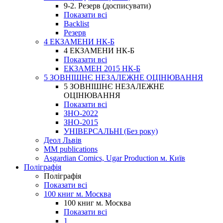
9-2. Резерв (досписувати)
Показати всі
Backlist
Резерв
4 ЕКЗАМЕНИ НК-Б
4 ЕКЗАМЕНИ НК-Б
Показати всі
ЕКЗАМЕН 2015 НК-Б
5 ЗОВНІШНЄ НЕЗАЛЕЖНЕ ОЦІНЮВАННЯ
5 ЗОВНІШНЄ НЕЗАЛЕЖНЕ
ОЦІНЮВАННЯ
Показати всі
ЗНО-2022
ЗНО-2015
УНІВЕРСАЛЬНІ (Без року)
Деол Львів
MM publications
Asgardian Comics, Ugar Production м. Київ
Поліграфія
Поліграфія
Показати всі
100 книг м. Москва
100 книг м. Москва
Показати всі
1