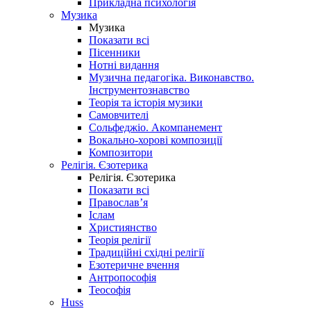
Прикладна психологія
Музика
Музика
Показати всі
Пісенники
Нотні видання
Музична педагогіка. Виконавство.
Інструментознавство
Теорія та історія музики
Самовчителі
Сольфеджіо. Акомпанемент
Вокально-хорові композиції
Композитори
Релігія. Єзотерика
Релігія. Єзотерика
Показати всі
Православ’я
Іслам
Християнство
Теорія релігії
Традиційні східні релігії
Езотеричне вчення
Антропософія
Теософія
Huss