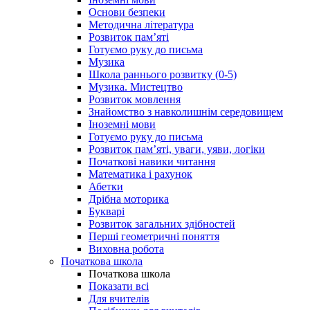
Основи безпеки
Методична література
Розвиток пам’яті
Готуємо руку до письма
Музика
Школа раннього розвитку (0-5)
Музика. Мистецтво
Розвиток мовлення
Знайомство з навколишнім середовищем
Іноземні мови
Готуємо руку до письма
Розвиток пам’яті, уваги, уяви, логіки
Початкові навики читання
Математика і рахунок
Абетки
Дрібна моторика
Букварі
Розвиток загальних здібностей
Перші геометричні поняття
Виховна робота
Початкова школа
Початкова школа
Показати всі
Для вчителів