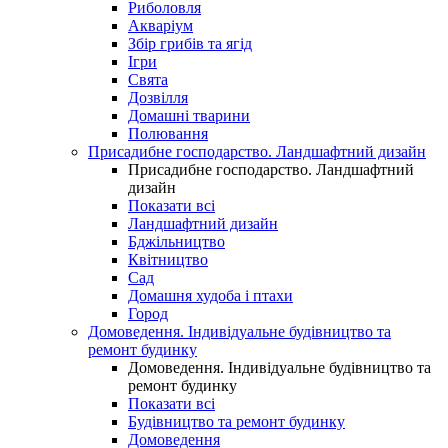
Риболовля
Акваріум
Збір грибів та ягід
Ігри
Свята
Дозвілля
Домашні тварини
Полювання
Присадибне господарство. Ландшафтний дизайн
Присадибне господарство. Ландшафтний
дизайн
Показати всі
Ландшафтний дизайн
Бджільництво
Квітництво
Сад
Домашня худоба і птахи
Город
Домоведення. Індивідуальне будівництво та
ремонт будинку
Домоведення. Індивідуальне будівництво та
ремонт будинку
Показати всі
Будівництво та ремонт будинку
Домоведення