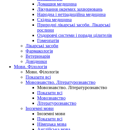
Домашня медицина
Лікування окремих захворювань
Народна і нетрадиційна медицина
Східна медицина
Природні лікарські засоби. Лікарські
рослини
Оздоровчі системи і поради цілителів
Гомеопатія
Лікарські засоби
Фармакологія
Ветеринарія
Довідники
Мови. Філологія
Мови. Філологія
Показати всі
Мовознавство. Літературознавство
Мовознавство. Літературознавство
Показати всі
Мовознавство
Літературознавство
Іноземні мови
Іноземні мови
Показати всі
Німецька мова
Англійська мова