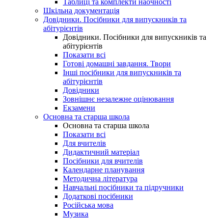
Таблиці та комплекти наочності
Шкільна документація
Довідники. Посібники для випускників та
абітурієнтів
Довідники. Посібники для випускників та
абітурієнтів
Показати всі
Готові домашні завдання. Твори
Інші посібники для випускників та
абітурієнтів
Довідники
Зовнішнє незалежне оцінювання
Екзамени
Основна та старша школа
Основна та старша школа
Показати всі
Для вчителів
Дидактичний матеріал
Посібники для вчителів
Календарне планування
Методична література
Навчальні посібники та підручники
Додаткові посібники
Російська мова
Музика