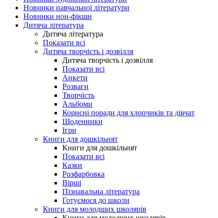
Новинки навчальної літератури
Новинки нон-фікшн
Дитяча література
Дитяча література
Показати всі
Дитяча творчість і дозвілля
Дитяча творчість і дозвілля
Показати всі
Анкети
Розваги
Творчість
Альбоми
Корисні поради для хлопчиків та дівчат
Щоденники
Ігри
Книги для дошкільнят
Книги для дошкільнят
Показати всі
Казки
Розфарбовка
Вірші
Пізнавальна література
Готуємося до школи
Книги для молодших школярів
Книги для молодших школярів