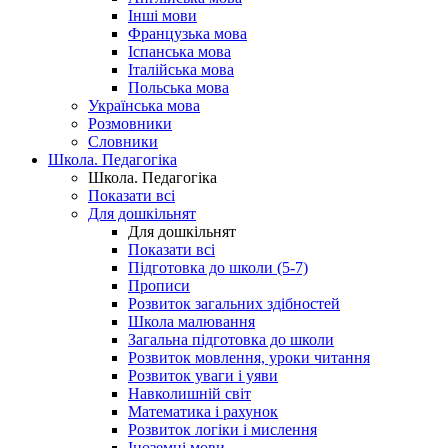
Інші мови
Французька мова
Іспанська мова
Італійська мова
Польська мова
Українська мова
Розмовники
Словники
Школа. Педагогіка
Школа. Педагогіка
Показати всі
Для дошкільнят
Для дошкільнят
Показати всі
Підготовка до школи (5-7)
Прописи
Розвиток загальних здібностей
Школа малювання
Загальна підготовка до школи
Розвиток мовлення, уроки читання
Розвиток уваги і уяви
Навколишній світ
Математика і рахунок
Розвиток логіки і мислення
Іноземні мови