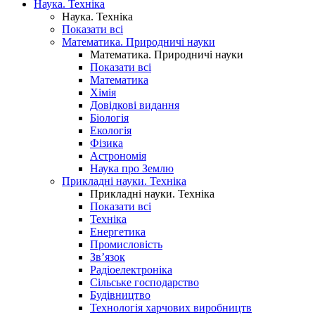
Наука. Техніка
Наука. Техніка
Показати всі
Математика. Природничі науки
Математика. Природничі науки
Показати всі
Математика
Хімія
Довідкові видання
Біологія
Екологія
Фізика
Астрономія
Наука про Землю
Прикладні науки. Техніка
Прикладні науки. Техніка
Показати всі
Техніка
Енергетика
Промисловість
Зв’язок
Радіоелектроніка
Сільське господарство
Будівництво
Технологія харчових виробництв