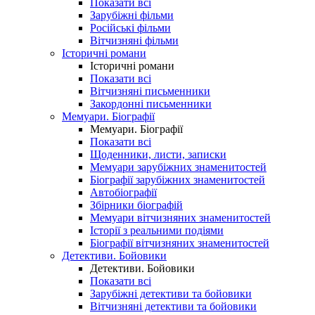
Показати всі
Зарубіжні фільми
Російські фільми
Вітчизняні фільми
Історичні романи
Історичні романи
Показати всі
Вітчизняні письменники
Закордонні письменники
Мемуари. Біографії
Мемуари. Біографії
Показати всі
Щоденники, листи, записки
Мемуари зарубіжних знаменитостей
Біографії зарубіжних знаменитостей
Автобіографії
Збірники біографій
Мемуари вітчизняних знаменитостей
Історії з реальними подіями
Біографії вітчизняних знаменитостей
Детективи. Бойовики
Детективи. Бойовики
Показати всі
Зарубіжні детективи та бойовики
Вітчизняні детективи та бойовики