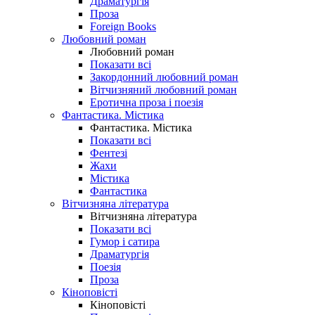
Драматургія
Проза
Foreign Books
Любовний роман
Любовний роман
Показати всі
Закордонний любовний роман
Вітчизняний любовний роман
Еротична проза і поезія
Фантастика. Містика
Фантастика. Містика
Показати всі
Фентезі
Жахи
Містика
Фантастика
Вітчизняна література
Вітчизняна література
Показати всі
Гумор і сатира
Драматургія
Поезія
Проза
Кіноповісті
Кіноповісті