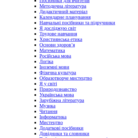
Посібники для вчителів
Методична література
Дидактичний матеріал
Календарне планування
Навчальні посібники та підручники
Я досліджую світ
Трудове навчання
Християнська етика
Основи здоров’я
Математика
Російська мова
Логіка
Іноземні мови
Фізична культура
Образотворче мистецтво
Я у світі
Природознавство
Українська мова
Зарубіжна література
Музика
Читання
Інформатика
Мистецтво
Додаткові посібники
Довідники та словники