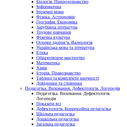
Біологія. Природознавство
Інформатика
Іноземні мови
Фізика. Астрономія
Географія. Економіка
Зарубіжна література
Трудове навчання
Фізична культура
Основи здоров’я. Валеологія
Українська мова та література
Етика
Образотворче мистецтво
Математика
Хімія
Історія. Правознавство
Таблиці та комплекти наочності
Довідники та словники
Педагогіка. Виховання. Дефектологія. Логопедія
Педагогіка. Виховання. Дефектологія.
Логопедія
Показати всі
Дефектологія. Коррекційна педагогіка
Шкільна педагогіка
Дошкільна педагогіка
Загальна педагогіка