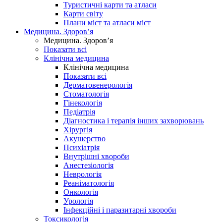
Туристичні карти та атласи
Карти світу
Плани міст та атласи міст
Медицина. Здоров’я
Медицина. Здоров’я
Показати всі
Клінічна медицина
Клінічна медицина
Показати всі
Дерматовенерологія
Стоматологія
Гінекологія
Педіатрія
Діагностика і терапія інших захворювань
Хірургія
Акушерство
Психіатрія
Внутрішні хвороби
Анестезіологія
Неврологія
Реаніматологія
Онкологія
Урологія
Інфекційні і паразитарні хвороби
Токсикологія