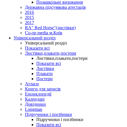
Позашкільне виховання
Державна підсумкова атестація
2016
2015
2017
RA" Red Horse"(листівки)
Co-op media м.Київ
Універсальний розділ
Універсальний розділ
Показати всі
Листівки,плакати,постери
Листівки,плакати,постери
Показати всі
Листівки
Плакати
Постери
Атласи
Книги для записів
Енциклопедії
Календарі
Довідники
Longman
Підручники і посібники
Підручники і посібники
Показати всі