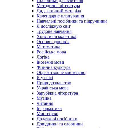
Посібники для вчителів
Методична література
Дидактичний матеріал
Календарне планування
Навчальні посібники та підручники
Я досліджую світ
Трудове навчання
Християнська етика
Основи здоров’я
Математика
Російська мова
Логіка
Іноземні мови
Фізична культура
Образотворче мистецтво
Я у світі
Природознавство
Українська мова
Зарубіжна література
Музика
Читання
Інформатика
Мистецтво
Додаткові посібники
Довідники та словники