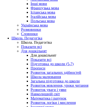
Інші мови
Французька мова
Іспанська мова
Італійська мова
Польська мова
Українська мова
Розмовники
Словники
Школа. Педагогіка
Школа. Педагогіка
Показати всі
Для дошкільнят
Для дошкільнят
Показати всі
Підготовка до школи (5-7)
Прописи
Розвиток загальних здібностей
Школа малювання
Загальна підготовка до школи
Розвиток мовлення, уроки читання
Розвиток уваги і уяви
Навколишній світ
Математика і рахунок
Розвиток логіки і мислення
Іноземні мови