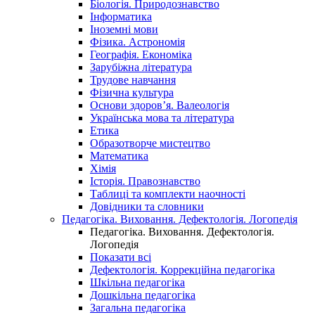
Біологія. Природознавство
Інформатика
Іноземні мови
Фізика. Астрономія
Географія. Економіка
Зарубіжна література
Трудове навчання
Фізична культура
Основи здоров’я. Валеологія
Українська мова та література
Етика
Образотворче мистецтво
Математика
Хімія
Історія. Правознавство
Таблиці та комплекти наочності
Довідники та словники
Педагогіка. Виховання. Дефектологія. Логопедія
Педагогіка. Виховання. Дефектологія.
Логопедія
Показати всі
Дефектологія. Коррекційна педагогіка
Шкільна педагогіка
Дошкільна педагогіка
Загальна педагогіка