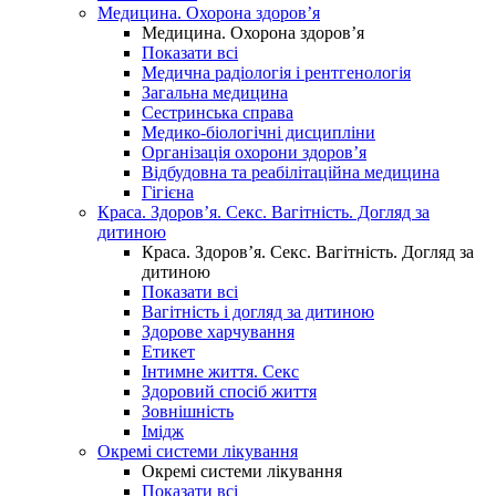
Медицина. Охорона здоров’я
Медицина. Охорона здоров’я
Показати всі
Медична радіологія і рентгенологія
Загальна медицина
Сестринська справа
Медико-біологічні дисципліни
Організація охорони здоров’я
Відбудовна та реабілітаційна медицина
Гігієна
Краса. Здоров’я. Секс. Вагітність. Догляд за
дитиною
Краса. Здоров’я. Секс. Вагітність. Догляд за
дитиною
Показати всі
Вагітність і догляд за дитиною
Здорове харчування
Етикет
Інтимне життя. Секс
Здоровий спосіб життя
Зовнішність
Імідж
Окремі системи лікування
Окремі системи лікування
Показати всі