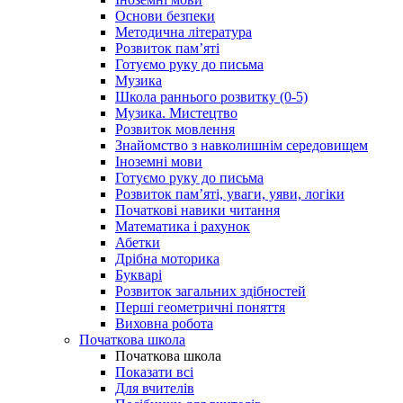
Основи безпеки
Методична література
Розвиток пам’яті
Готуємо руку до письма
Музика
Школа раннього розвитку (0-5)
Музика. Мистецтво
Розвиток мовлення
Знайомство з навколишнім середовищем
Іноземні мови
Готуємо руку до письма
Розвиток пам’яті, уваги, уяви, логіки
Початкові навики читання
Математика і рахунок
Абетки
Дрібна моторика
Букварі
Розвиток загальних здібностей
Перші геометричні поняття
Виховна робота
Початкова школа
Початкова школа
Показати всі
Для вчителів