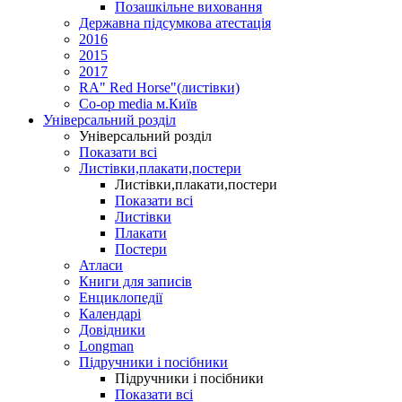
Позашкільне виховання
Державна підсумкова атестація
2016
2015
2017
RA" Red Horse"(листівки)
Co-op media м.Київ
Універсальний розділ
Універсальний розділ
Показати всі
Листівки,плакати,постери
Листівки,плакати,постери
Показати всі
Листівки
Плакати
Постери
Атласи
Книги для записів
Енциклопедії
Календарі
Довідники
Longman
Підручники і посібники
Підручники і посібники
Показати всі