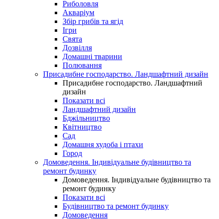
Риболовля
Акваріум
Збір грибів та ягід
Ігри
Свята
Дозвілля
Домашні тварини
Полювання
Присадибне господарство. Ландшафтний дизайн
Присадибне господарство. Ландшафтний
дизайн
Показати всі
Ландшафтний дизайн
Бджільництво
Квітництво
Сад
Домашня худоба і птахи
Город
Домоведення. Індивідуальне будівництво та
ремонт будинку
Домоведення. Індивідуальне будівництво та
ремонт будинку
Показати всі
Будівництво та ремонт будинку
Домоведення