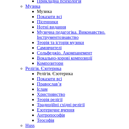
Прикладна психологія
Музика
Музика
Показати всі
Пісенники
Нотні видання
Музична педагогіка. Виконавство.
Інструментознавство
Теорія та історія музики
Самовчителі
Сольфеджіо. Акомпанемент
Вокально-хорові композиції
Композитори
Релігія. Єзотерика
Релігія. Єзотерика
Показати всі
Православ’я
Іслам
Християнство
Теорія релігії
Традиційні східні релігії
Езотеричне вчення
Антропософія
Теософія
Huss