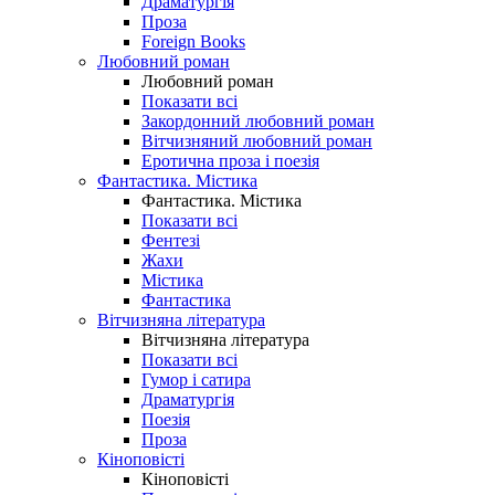
Драматургія
Проза
Foreign Books
Любовний роман
Любовний роман
Показати всі
Закордонний любовний роман
Вітчизняний любовний роман
Еротична проза і поезія
Фантастика. Містика
Фантастика. Містика
Показати всі
Фентезі
Жахи
Містика
Фантастика
Вітчизняна література
Вітчизняна література
Показати всі
Гумор і сатира
Драматургія
Поезія
Проза
Кіноповісті
Кіноповісті