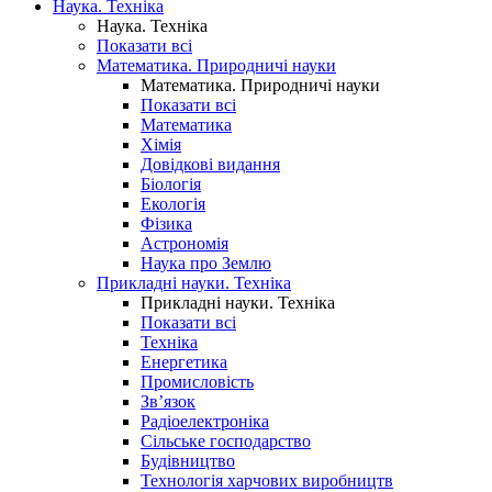
Наука. Техніка
Наука. Техніка
Показати всі
Математика. Природничі науки
Математика. Природничі науки
Показати всі
Математика
Хімія
Довідкові видання
Біологія
Екологія
Фізика
Астрономія
Наука про Землю
Прикладні науки. Техніка
Прикладні науки. Техніка
Показати всі
Техніка
Енергетика
Промисловість
Зв’язок
Радіоелектроніка
Сільське господарство
Будівництво
Технологія харчових виробництв