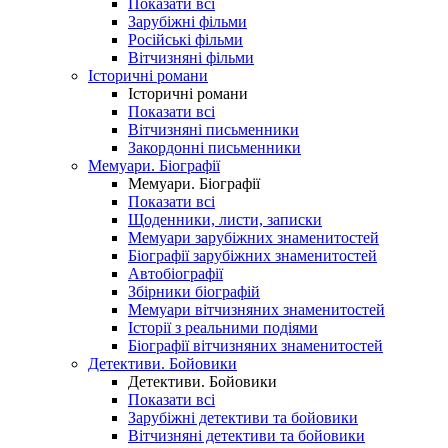
Показати всі
Зарубіжні фільми
Російські фільми
Вітчизняні фільми
Історичні романи
Історичні романи
Показати всі
Вітчизняні письменники
Закордонні письменники
Мемуари. Біографії
Мемуари. Біографії
Показати всі
Щоденники, листи, записки
Мемуари зарубіжних знаменитостей
Біографії зарубіжних знаменитостей
Автобіографії
Збірники біографій
Мемуари вітчизняних знаменитостей
Історії з реальними подіями
Біографії вітчизняних знаменитостей
Детективи. Бойовики
Детективи. Бойовики
Показати всі
Зарубіжні детективи та бойовики
Вітчизняні детективи та бойовики