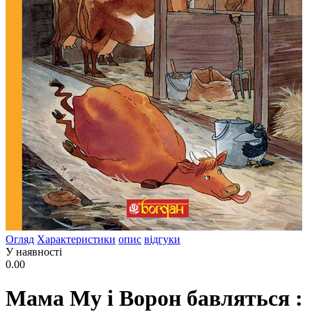
Огляд
Характеристики
опис
відгуки
У наявності
0.00
Мама Му і Ворон бавляться :