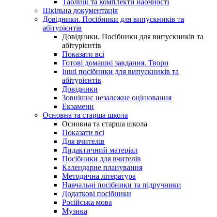
Таблиці та комплекти наочності
Шкільна документація
Довідники. Посібники для випускників та
абітурієнтів
Довідники. Посібники для випускників та
абітурієнтів
Показати всі
Готові домашні завдання. Твори
Інші посібники для випускників та
абітурієнтів
Довідники
Зовнішнє незалежне оцінювання
Екзамени
Основна та старша школа
Основна та старша школа
Показати всі
Для вчителів
Дидактичний матеріал
Посібники для вчителів
Календарне планування
Методична література
Навчальні посібники та підручники
Додаткові посібники
Російська мова
Музика