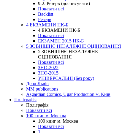
9-2. Резерв (досписувати)
Показати всі
Backlist
Резерв
4 ЕКЗАМЕНИ НК-Б
4 ЕКЗАМЕНИ НК-Б
Показати всі
ЕКЗАМЕН 2015 НК-Б
5 ЗОВНІШНЄ НЕЗАЛЕЖНЕ ОЦІНЮВАННЯ
5 ЗОВНІШНЄ НЕЗАЛЕЖНЕ
ОЦІНЮВАННЯ
Показати всі
ЗНО-2022
ЗНО-2015
УНІВЕРСАЛЬНІ (Без року)
Деол Львів
MM publications
Asgardian Comics, Ugar Production м. Київ
Поліграфія
Поліграфія
Показати всі
100 книг м. Москва
100 книг м. Москва
Показати всі
1