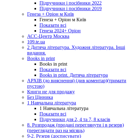
Підручники і посібники 2022
Підручники і посібники 2019
Генеза + Оріон м Київ
Генеза + Оріон м Київ
Показати всі
Генеза 2024+ Оріон
АСС-Центр Москва
109.te.ua
2 Дитяча література. Художня література. Інші
видання.
Books in print
Books in print
Показати всі
Books in print. Дитяча література
АРХІВ (до вияснення) (див коментар)(тримати
пустою)
Книги не для продажу
Без Цінника
1 Навчальна література
1 Навчальна література
Показати всі
Підручники для 2, 4 та 7, 8 класів
8. Розпродаж (продані переглянути і в резерв)
(переглядати раз на місяць)
9-2. Резерв (досписувати)