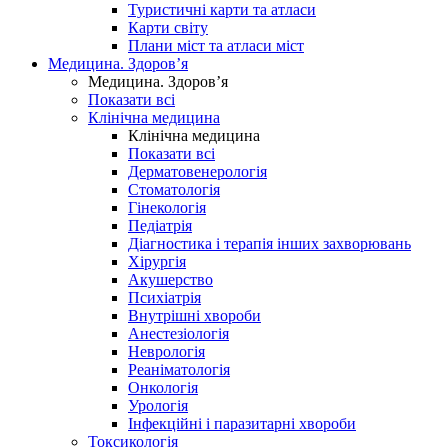
Туристичні карти та атласи
Карти світу
Плани міст та атласи міст
Медицина. Здоров’я
Медицина. Здоров’я
Показати всі
Клінічна медицина
Клінічна медицина
Показати всі
Дерматовенерологія
Стоматологія
Гінекологія
Педіатрія
Діагностика і терапія інших захворювань
Хірургія
Акушерство
Психіатрія
Внутрішні хвороби
Анестезіологія
Неврологія
Реаніматологія
Онкологія
Урологія
Інфекційні і паразитарні хвороби
Токсикологія