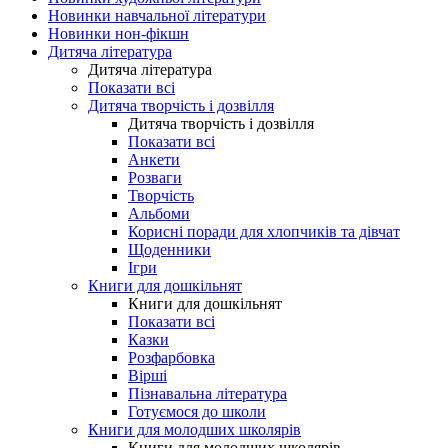
Новинки навчальної літератури
Новинки нон-фікшн
Дитяча література
Дитяча література
Показати всі
Дитяча творчість і дозвілля
Дитяча творчість і дозвілля
Показати всі
Анкети
Розваги
Творчість
Альбоми
Корисні поради для хлопчиків та дівчат
Щоденники
Ігри
Книги для дошкільнят
Книги для дошкільнят
Показати всі
Казки
Розфарбовка
Вірші
Пізнавальна література
Готуємося до школи
Книги для молодших школярів
Книги для молодших школярів