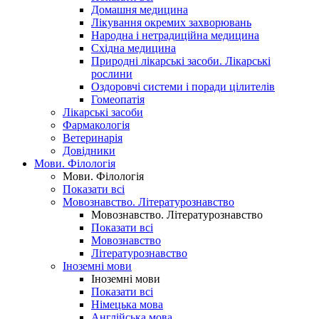
Домашня медицина
Лікування окремих захворювань
Народна і нетрадиційна медицина
Східна медицина
Природні лікарські засоби. Лікарські
рослини
Оздоровчі системи і поради цілителів
Гомеопатія
Лікарські засоби
Фармакологія
Ветеринарія
Довідники
Мови. Філологія
Мови. Філологія
Показати всі
Мовознавство. Літературознавство
Мовознавство. Літературознавство
Показати всі
Мовознавство
Літературознавство
Іноземні мови
Іноземні мови
Показати всі
Німецька мова
Англійська мова