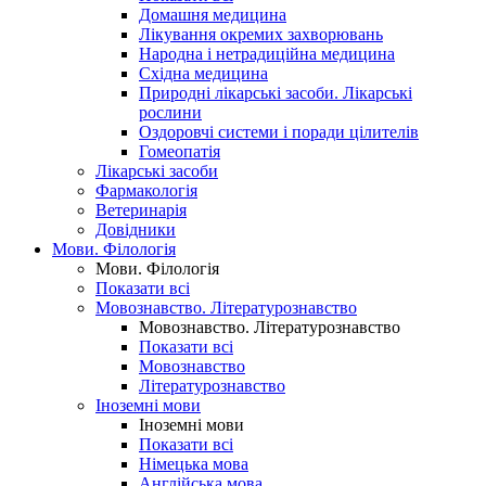
Домашня медицина
Лікування окремих захворювань
Народна і нетрадиційна медицина
Східна медицина
Природні лікарські засоби. Лікарські
рослини
Оздоровчі системи і поради цілителів
Гомеопатія
Лікарські засоби
Фармакологія
Ветеринарія
Довідники
Мови. Філологія
Мови. Філологія
Показати всі
Мовознавство. Літературознавство
Мовознавство. Літературознавство
Показати всі
Мовознавство
Літературознавство
Іноземні мови
Іноземні мови
Показати всі
Німецька мова
Англійська мова