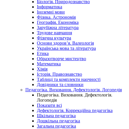
Біологія. Природознавство
Інформатика
Іноземні мови
Фізика. Астрономія
Географія. Економіка
Зарубіжна література
Трудове навчання
Фізична культура
Основи здоров’я. Валеологія
Українська мова та література
Етика
Образотворче мистецтво
Математика
Хімія
Історія. Правознавство
Таблиці та комплекти наочності
Довідники та словники
Педагогіка. Виховання. Дефектологія. Логопедія
Педагогіка. Виховання. Дефектологія.
Логопедія
Показати всі
Дефектологія. Коррекційна педагогіка
Шкільна педагогіка
Дошкільна педагогіка
Загальна педагогіка