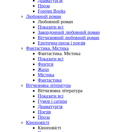
Драматургія
Проза
Foreign Books
Любовний роман
Любовний роман
Показати всі
Закордонний любовний роман
Вітчизняний любовний роман
Еротична проза і поезія
Фантастика. Містика
Фантастика. Містика
Показати всі
Фентезі
Жахи
Містика
Фантастика
Вітчизняна література
Вітчизняна література
Показати всі
Гумор і сатира
Драматургія
Поезія
Проза
Кіноповісті
Кіноповісті