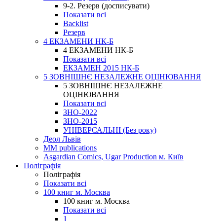
9-2. Резерв (досписувати)
Показати всі
Backlist
Резерв
4 ЕКЗАМЕНИ НК-Б
4 ЕКЗАМЕНИ НК-Б
Показати всі
ЕКЗАМЕН 2015 НК-Б
5 ЗОВНІШНЄ НЕЗАЛЕЖНЕ ОЦІНЮВАННЯ
5 ЗОВНІШНЄ НЕЗАЛЕЖНЕ
ОЦІНЮВАННЯ
Показати всі
ЗНО-2022
ЗНО-2015
УНІВЕРСАЛЬНІ (Без року)
Деол Львів
MM publications
Asgardian Comics, Ugar Production м. Київ
Поліграфія
Поліграфія
Показати всі
100 книг м. Москва
100 книг м. Москва
Показати всі
1