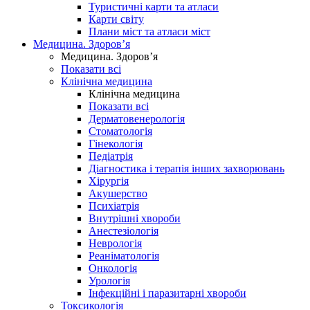
Туристичні карти та атласи
Карти світу
Плани міст та атласи міст
Медицина. Здоров’я
Медицина. Здоров’я
Показати всі
Клінічна медицина
Клінічна медицина
Показати всі
Дерматовенерологія
Стоматологія
Гінекологія
Педіатрія
Діагностика і терапія інших захворювань
Хірургія
Акушерство
Психіатрія
Внутрішні хвороби
Анестезіологія
Неврологія
Реаніматологія
Онкологія
Урологія
Інфекційні і паразитарні хвороби
Токсикологія