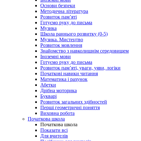
Основи безпеки
Методична література
Розвиток пам’яті
Готуємо руку до письма
Музика
Школа раннього розвитку (0-5)
Музика. Мистецтво
Розвиток мовлення
Знайомство з навколишнім середовищем
Іноземні мови
Готуємо руку до письма
Розвиток пам’яті, уваги, уяви, логіки
Початкові навики читання
Математика і рахунок
Абетки
Дрібна моторика
Букварі
Розвиток загальних здібностей
Перші геометричні поняття
Виховна робота
Початкова школа
Початкова школа
Показати всі
Для вчителів