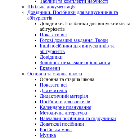
Таблиці та комплекти наочності
Шкільна документація
Довідники. Посібники для випускників та
абітурієнтів
Довідники. Посібники для випускників та
абітурієнтів
Показати всі
Готові домашні завдання. Твори
Інші посібники для випускників та
абітурієнтів
Довідники
Зовнішнє незалежне оцінювання
Екзамени
Основна та старша школа
Основна та старша школа
Показати всі
Для вчителів
Дидактичний матеріал
Посібники для вчителів
Календарне планування
Методична література
Навчальні посібники та підручники
Додаткові посібники
Російська мова
Музика