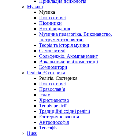
Прикладна психологія
Музика
Музика
Показати всі
Пісенники
Нотні видання
Музична педагогіка. Виконавство.
Інструментознавство
Теорія та історія музики
Самовчителі
Сольфеджіо. Акомпанемент
Вокально-хорові композиції
Композитори
Релігія. Єзотерика
Релігія. Єзотерика
Показати всі
Православ’я
Іслам
Християнство
Теорія релігії
Традиційні східні релігії
Езотеричне вчення
Антропософія
Теософія
Huss