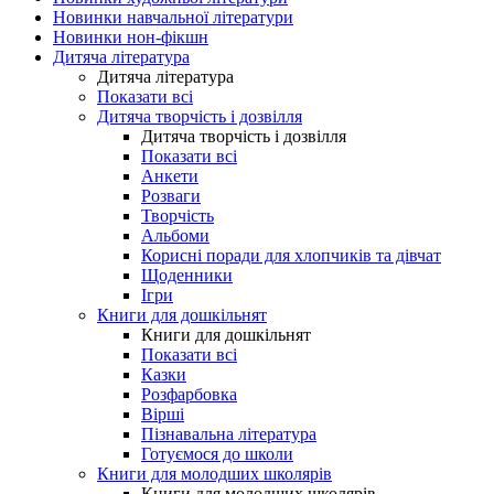
Новинки навчальної літератури
Новинки нон-фікшн
Дитяча література
Дитяча література
Показати всі
Дитяча творчість і дозвілля
Дитяча творчість і дозвілля
Показати всі
Анкети
Розваги
Творчість
Альбоми
Корисні поради для хлопчиків та дівчат
Щоденники
Ігри
Книги для дошкільнят
Книги для дошкільнят
Показати всі
Казки
Розфарбовка
Вірші
Пізнавальна література
Готуємося до школи
Книги для молодших школярів
Книги для молодших школярів