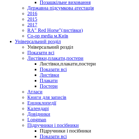
Позашкільне виховання
Державна підсумкова атестація
2016
2015
2017
RA" Red Horse"(листівки)
Co-op media м.Київ
Універсальний розділ
Універсальний розділ
Показати всі
Листівки,плакати,постери
Листівки,плакати,постери
Показати всі
Листівки
Плакати
Постери
Атласи
Книги для записів
Енциклопедії
Календарі
Довідники
Longman
Підручники і посібники
Підручники і посібники
Показати всі