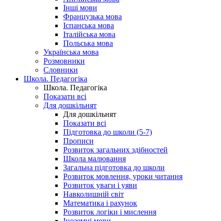
Інші мови
Французька мова
Іспанська мова
Італійська мова
Польська мова
Українська мова
Розмовники
Словники
Школа. Педагогіка
Школа. Педагогіка
Показати всі
Для дошкільнят
Для дошкільнят
Показати всі
Підготовка до школи (5-7)
Прописи
Розвиток загальних здібностей
Школа малювання
Загальна підготовка до школи
Розвиток мовлення, уроки читання
Розвиток уваги і уяви
Навколишній світ
Математика і рахунок
Розвиток логіки і мислення
Іноземні мови