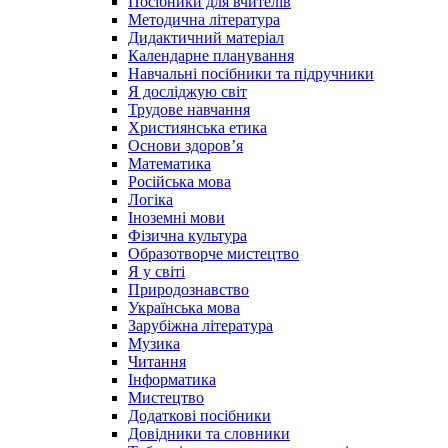
Посібники для вчителів
Методична література
Дидактичний матеріал
Календарне планування
Навчальні посібники та підручники
Я досліджую світ
Трудове навчання
Християнська етика
Основи здоров’я
Математика
Російська мова
Логіка
Іноземні мови
Фізична культура
Образотворче мистецтво
Я у світі
Природознавство
Українська мова
Зарубіжна література
Музика
Читання
Інформатика
Мистецтво
Додаткові посібники
Довідники та словники