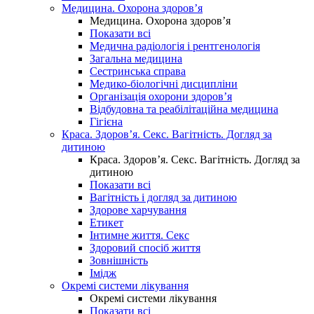
Медицина. Охорона здоров’я
Медицина. Охорона здоров’я
Показати всі
Медична радіологія і рентгенологія
Загальна медицина
Сестринська справа
Медико-біологічні дисципліни
Організація охорони здоров’я
Відбудовна та реабілітаційна медицина
Гігієна
Краса. Здоров’я. Секс. Вагітність. Догляд за
дитиною
Краса. Здоров’я. Секс. Вагітність. Догляд за
дитиною
Показати всі
Вагітність і догляд за дитиною
Здорове харчування
Етикет
Інтимне життя. Секс
Здоровий спосіб життя
Зовнішність
Імідж
Окремі системи лікування
Окремі системи лікування
Показати всі