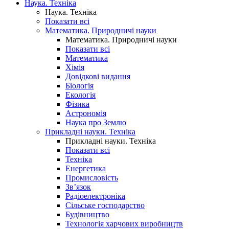
Наука. Техніка
Наука. Техніка
Показати всі
Математика. Природничі науки
Математика. Природничі науки
Показати всі
Математика
Хімія
Довідкові видання
Біологія
Екологія
Фізика
Астрономія
Наука про Землю
Прикладні науки. Техніка
Прикладні науки. Техніка
Показати всі
Техніка
Енергетика
Промисловість
Зв’язок
Радіоелектроніка
Сільське господарство
Будівництво
Технологія харчових виробництв