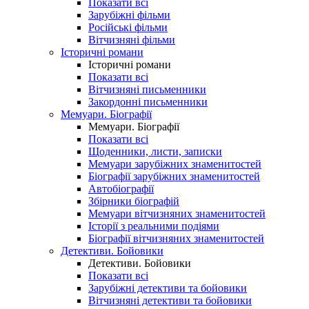
Показати всі
Зарубіжні фільми
Російські фільми
Вітчизняні фільми
Історичні романи
Історичні романи
Показати всі
Вітчизняні письменники
Закордонні письменники
Мемуари. Біографії
Мемуари. Біографії
Показати всі
Щоденники, листи, записки
Мемуари зарубіжних знаменитостей
Біографії зарубіжних знаменитостей
Автобіографії
Збірники біографій
Мемуари вітчизняних знаменитостей
Історії з реальними подіями
Біографії вітчизняних знаменитостей
Детективи. Бойовики
Детективи. Бойовики
Показати всі
Зарубіжні детективи та бойовики
Вітчизняні детективи та бойовики