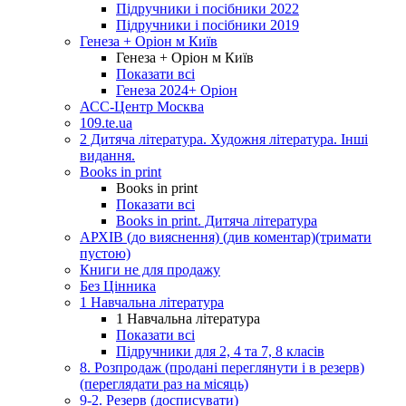
Підручники і посібники 2022
Підручники і посібники 2019
Генеза + Оріон м Київ
Генеза + Оріон м Київ
Показати всі
Генеза 2024+ Оріон
АСС-Центр Москва
109.te.ua
2 Дитяча література. Художня література. Інші
видання.
Books in print
Books in print
Показати всі
Books in print. Дитяча література
АРХІВ (до вияснення) (див коментар)(тримати
пустою)
Книги не для продажу
Без Цінника
1 Навчальна література
1 Навчальна література
Показати всі
Підручники для 2, 4 та 7, 8 класів
8. Розпродаж (продані переглянути і в резерв)
(переглядати раз на місяць)
9-2. Резерв (досписувати)