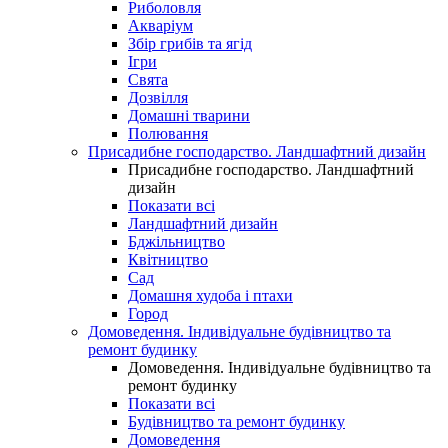
Риболовля
Акваріум
Збір грибів та ягід
Ігри
Свята
Дозвілля
Домашні тварини
Полювання
Присадибне господарство. Ландшафтний дизайн
Присадибне господарство. Ландшафтний
дизайн
Показати всі
Ландшафтний дизайн
Бджільництво
Квітництво
Сад
Домашня худоба і птахи
Город
Домоведення. Індивідуальне будівництво та
ремонт будинку
Домоведення. Індивідуальне будівництво та
ремонт будинку
Показати всі
Будівництво та ремонт будинку
Домоведення