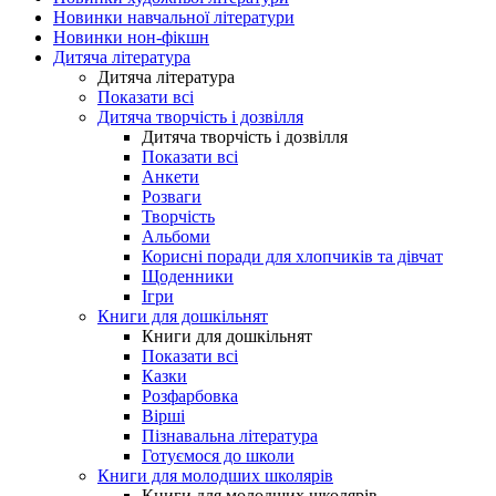
Новинки навчальної літератури
Новинки нон-фікшн
Дитяча література
Дитяча література
Показати всі
Дитяча творчість і дозвілля
Дитяча творчість і дозвілля
Показати всі
Анкети
Розваги
Творчість
Альбоми
Корисні поради для хлопчиків та дівчат
Щоденники
Ігри
Книги для дошкільнят
Книги для дошкільнят
Показати всі
Казки
Розфарбовка
Вірші
Пізнавальна література
Готуємося до школи
Книги для молодших школярів
Книги для молодших школярів