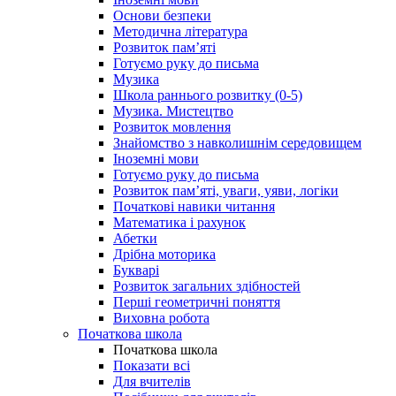
Основи безпеки
Методична література
Розвиток пам’яті
Готуємо руку до письма
Музика
Школа раннього розвитку (0-5)
Музика. Мистецтво
Розвиток мовлення
Знайомство з навколишнім середовищем
Іноземні мови
Готуємо руку до письма
Розвиток пам’яті, уваги, уяви, логіки
Початкові навики читання
Математика і рахунок
Абетки
Дрібна моторика
Букварі
Розвиток загальних здібностей
Перші геометричні поняття
Виховна робота
Початкова школа
Початкова школа
Показати всі
Для вчителів