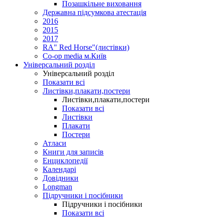
Позашкільне виховання
Державна підсумкова атестація
2016
2015
2017
RA" Red Horse"(листівки)
Co-op media м.Київ
Універсальний розділ
Універсальний розділ
Показати всі
Листівки,плакати,постери
Листівки,плакати,постери
Показати всі
Листівки
Плакати
Постери
Атласи
Книги для записів
Енциклопедії
Календарі
Довідники
Longman
Підручники і посібники
Підручники і посібники
Показати всі