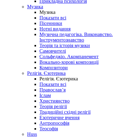
Прикладна психологія
Музика
Музика
Показати всі
Пісенники
Нотні видання
Музична педагогіка. Виконавство.
Інструментознавство
Теорія та історія музики
Самовчителі
Сольфеджіо. Акомпанемент
Вокально-хорові композиції
Композитори
Релігія. Єзотерика
Релігія. Єзотерика
Показати всі
Православ’я
Іслам
Християнство
Теорія релігії
Традиційні східні релігії
Езотеричне вчення
Антропософія
Теософія
Huss