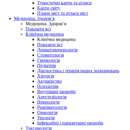
Туристичні карти та атласи
Карти світу
Плани міст та атласи міст
Медицина. Здоров’я
Медицина. Здоров’я
Показати всі
Клінічна медицина
Клінічна медицина
Показати всі
Дерматовенерологія
Стоматологія
Гінекологія
Педіатрія
Діагностика і терапія інших захворювань
Хірургія
Акушерство
Психіатрія
Внутрішні хвороби
Анестезіологія
Неврологія
Реаніматологія
Онкологія
Урологія
Інфекційні і паразитарні хвороби
Токсикологія