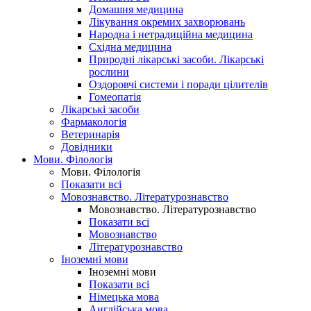
Домашня медицина
Лікування окремих захворювань
Народна і нетрадиційна медицина
Східна медицина
Природні лікарські засоби. Лікарські
рослини
Оздоровчі системи і поради цілителів
Гомеопатія
Лікарські засоби
Фармакологія
Ветеринарія
Довідники
Мови. Філологія
Мови. Філологія
Показати всі
Мовознавство. Літературознавство
Мовознавство. Літературознавство
Показати всі
Мовознавство
Літературознавство
Іноземні мови
Іноземні мови
Показати всі
Німецька мова
Англійська мова