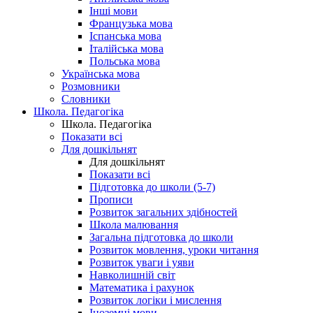
Інші мови
Французька мова
Іспанська мова
Італійська мова
Польська мова
Українська мова
Розмовники
Словники
Школа. Педагогіка
Школа. Педагогіка
Показати всі
Для дошкільнят
Для дошкільнят
Показати всі
Підготовка до школи (5-7)
Прописи
Розвиток загальних здібностей
Школа малювання
Загальна підготовка до школи
Розвиток мовлення, уроки читання
Розвиток уваги і уяви
Навколишній світ
Математика і рахунок
Розвиток логіки і мислення
Іноземні мови