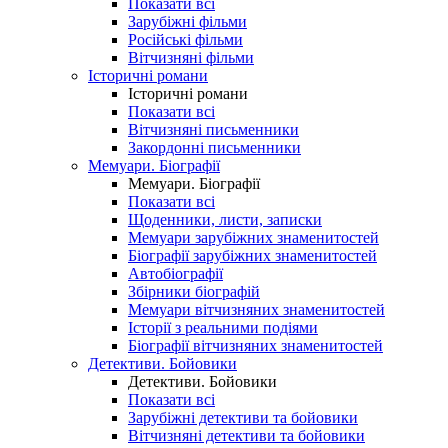
Показати всі
Зарубіжні фільми
Російські фільми
Вітчизняні фільми
Історичні романи
Історичні романи
Показати всі
Вітчизняні письменники
Закордонні письменники
Мемуари. Біографії
Мемуари. Біографії
Показати всі
Щоденники, листи, записки
Мемуари зарубіжних знаменитостей
Біографії зарубіжних знаменитостей
Автобіографії
Збірники біографій
Мемуари вітчизняних знаменитостей
Історії з реальними подіями
Біографії вітчизняних знаменитостей
Детективи. Бойовики
Детективи. Бойовики
Показати всі
Зарубіжні детективи та бойовики
Вітчизняні детективи та бойовики