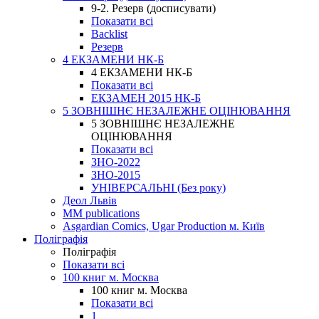
9-2. Резерв (досписувати)
Показати всі
Backlist
Резерв
4 ЕКЗАМЕНИ НК-Б
4 ЕКЗАМЕНИ НК-Б
Показати всі
ЕКЗАМЕН 2015 НК-Б
5 ЗОВНІШНЄ НЕЗАЛЕЖНЕ ОЦІНЮВАННЯ
5 ЗОВНІШНЄ НЕЗАЛЕЖНЕ
ОЦІНЮВАННЯ
Показати всі
ЗНО-2022
ЗНО-2015
УНІВЕРСАЛЬНІ (Без року)
Деол Львів
MM publications
Asgardian Comics, Ugar Production м. Київ
Поліграфія
Поліграфія
Показати всі
100 книг м. Москва
100 книг м. Москва
Показати всі
1