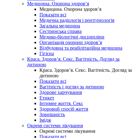
Медицина. Охорона здоров’я
Медицина. Охорона здоров’я
Показати всі
Медична радіологія і рентгенологія
Загальна медицина
Сестринська справа
Медико-біологічні дисципліни
Організація охорони здоров’я
Відбудовна та реабілітаційна медицина
Гігієна
Краса. Здоров’я. Секс. Вагітність. Догляд за
дитиною
Краса. Здоров’я. Секс. Вагітність. Догляд за
дитиною
Показати всі
Вагітність і догляд за дитиною
Здорове харчування
Етикет
Інтимне життя. Секс
Здоровий спосіб життя
Зовнішність
Імідж
Окремі системи лікування
Окремі системи лікування
Показати всі