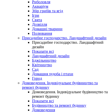
Риболовля
Акваріум
Збір грибів та ягід
Ігри
Свята
Дозвілля
Домашні тварини
Полювання
Присадибне господарство. Ландшафтний дизайн
Присадибне господарство. Ландшафтний
дизайн
Показати всі
Ландшафтний дизайн
Бджільництво
Квітництво
Сад
Домашня худоба і птахи
Город
Домоведення. Індивідуальне будівництво та
ремонт будинку
Домоведення. Індивідуальне будівництво та
ремонт будинку
Показати всі
Будівництво та ремонт будинку
Домоведення