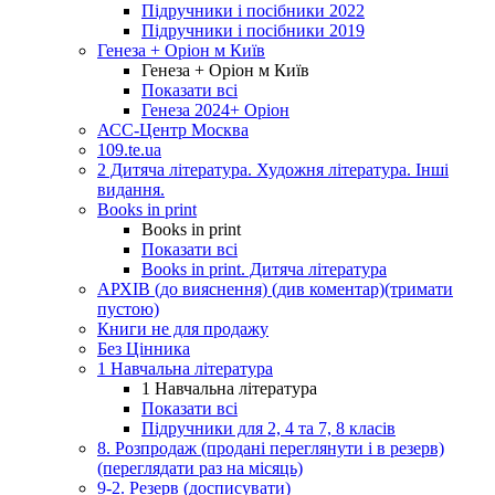
Підручники і посібники 2022
Підручники і посібники 2019
Генеза + Оріон м Київ
Генеза + Оріон м Київ
Показати всі
Генеза 2024+ Оріон
АСС-Центр Москва
109.te.ua
2 Дитяча література. Художня література. Інші
видання.
Books in print
Books in print
Показати всі
Books in print. Дитяча література
АРХІВ (до вияснення) (див коментар)(тримати
пустою)
Книги не для продажу
Без Цінника
1 Навчальна література
1 Навчальна література
Показати всі
Підручники для 2, 4 та 7, 8 класів
8. Розпродаж (продані переглянути і в резерв)
(переглядати раз на місяць)
9-2. Резерв (досписувати)