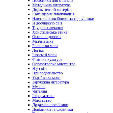
Посібники для вчителів
Методична література
Дидактичний матеріал
Календарне планування
Навчальні посібники та підручники
Я досліджую світ
Трудове навчання
Християнська етика
Основи здоров’я
Математика
Російська мова
Логіка
Іноземні мови
Фізична культура
Образотворче мистецтво
Я у світі
Природознавство
Українська мова
Зарубіжна література
Музика
Читання
Інформатика
Мистецтво
Додаткові посібники
Довідники та словники