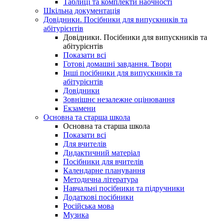
Таблиці та комплекти наочності
Шкільна документація
Довідники. Посібники для випускників та
абітурієнтів
Довідники. Посібники для випускників та
абітурієнтів
Показати всі
Готові домашні завдання. Твори
Інші посібники для випускників та
абітурієнтів
Довідники
Зовнішнє незалежне оцінювання
Екзамени
Основна та старша школа
Основна та старша школа
Показати всі
Для вчителів
Дидактичний матеріал
Посібники для вчителів
Календарне планування
Методична література
Навчальні посібники та підручники
Додаткові посібники
Російська мова
Музика