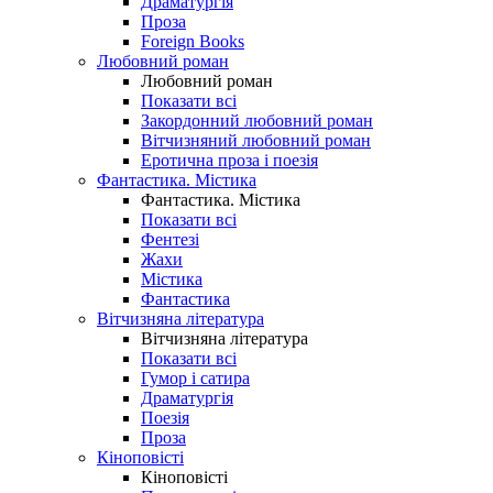
Драматургія
Проза
Foreign Books
Любовний роман
Любовний роман
Показати всі
Закордонний любовний роман
Вітчизняний любовний роман
Еротична проза і поезія
Фантастика. Містика
Фантастика. Містика
Показати всі
Фентезі
Жахи
Містика
Фантастика
Вітчизняна література
Вітчизняна література
Показати всі
Гумор і сатира
Драматургія
Поезія
Проза
Кіноповісті
Кіноповісті