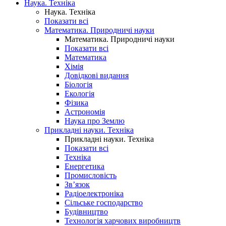
Наука. Техніка
Наука. Техніка
Показати всі
Математика. Природничі науки
Математика. Природничі науки
Показати всі
Математика
Хімія
Довідкові видання
Біологія
Екологія
Фізика
Астрономія
Наука про Землю
Прикладні науки. Техніка
Прикладні науки. Техніка
Показати всі
Техніка
Енергетика
Промисловість
Зв’язок
Радіоелектроніка
Сільське господарство
Будівництво
Технологія харчових виробництв