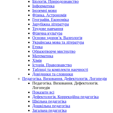
Біологія. Природознавство
Інформатика
Іноземні мови
Фізика. Астрономія
Географія. Економіка
Зарубіжна література
Трудове навчання
Фізична культура
Основи здоров’я. Валеологія
Українська мова та література
Етика
Образотворче мистецтво
Математика
Хімія
Історія. Правознавство
Таблиці та комплекти наочності
Довідники та словники
Педагогіка. Виховання. Дефектологія. Логопедія
Педагогіка. Виховання. Дефектологія.
Логопедія
Показати всі
Дефектологія. Коррекційна педагогіка
Шкільна педагогіка
Дошкільна педагогіка
Загальна педагогіка