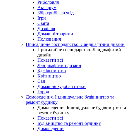
Риболовля
Акваріум
Збір грибів та ягід
Ігри
Свята
Дозвілля
Домашні тварини
Полювання
Присадибне господарство. Ландшафтний дизайн
Присадибне господарство. Ландшафтний
дизайн
Показати всі
Ландшафтний дизайн
Бджільництво
Квітництво
Сад
Домашня худоба і птахи
Город
Домоведення. Індивідуальне будівництво та
ремонт будинку
Домоведення. Індивідуальне будівництво та
ремонт будинку
Показати всі
Будівництво та ремонт будинку
Домоведення