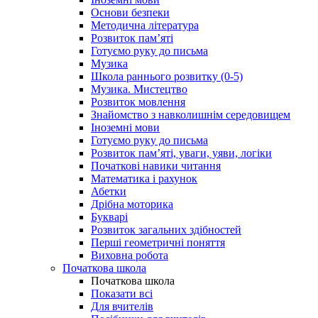
Основи безпеки
Методична література
Розвиток пам’яті
Готуємо руку до письма
Музика
Школа раннього розвитку (0-5)
Музика. Мистецтво
Розвиток мовлення
Знайомство з навколишнім середовищем
Іноземні мови
Готуємо руку до письма
Розвиток пам’яті, уваги, уяви, логіки
Початкові навики читання
Математика і рахунок
Абетки
Дрібна моторика
Букварі
Розвиток загальних здібностей
Перші геометричні поняття
Виховна робота
Початкова школа
Початкова школа
Показати всі
Для вчителів