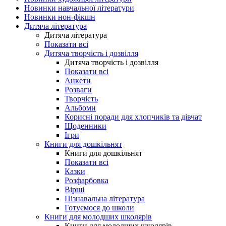
Новинки навчальної літератури
Новинки нон-фікшн
Дитяча література
Дитяча література
Показати всі
Дитяча творчість і дозвілля
Дитяча творчість і дозвілля
Показати всі
Анкети
Розваги
Творчість
Альбоми
Корисні поради для хлопчиків та дівчат
Щоденники
Ігри
Книги для дошкільнят
Книги для дошкільнят
Показати всі
Казки
Розфарбовка
Вірші
Пізнавальна література
Готуємося до школи
Книги для молодших школярів
Книги для молодших школярів