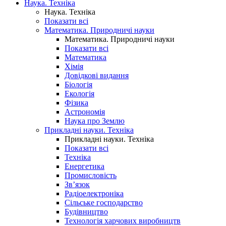
Наука. Техніка
Наука. Техніка
Показати всі
Математика. Природничі науки
Математика. Природничі науки
Показати всі
Математика
Хімія
Довідкові видання
Біологія
Екологія
Фізика
Астрономія
Наука про Землю
Прикладні науки. Техніка
Прикладні науки. Техніка
Показати всі
Техніка
Енергетика
Промисловість
Зв’язок
Радіоелектроніка
Сільське господарство
Будівництво
Технологія харчових виробництв