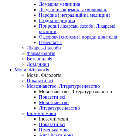
Домашня медицина
Лікування окремих захворювань
Народна і нетрадиційна медицина
Східна медицина
Природні лікарські засоби. Лікарські
рослини
Оздоровчі системи і поради цілителів
Гомеопатія
Лікарські засоби
Фармакологія
Ветеринарія
Довідники
Мови. Філологія
Мови. Філологія
Показати всі
Мовознавство. Літературознавство
Мовознавство. Літературознавство
Показати всі
Мовознавство
Літературознавство
Іноземні мови
Іноземні мови
Показати всі
Німецька мова
Англійська мова