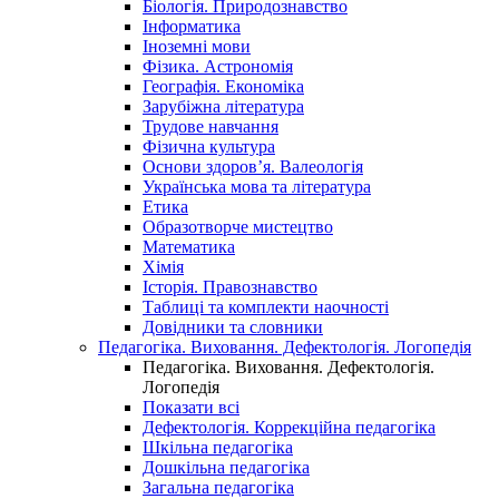
Біологія. Природознавство
Інформатика
Іноземні мови
Фізика. Астрономія
Географія. Економіка
Зарубіжна література
Трудове навчання
Фізична культура
Основи здоров’я. Валеологія
Українська мова та література
Етика
Образотворче мистецтво
Математика
Хімія
Історія. Правознавство
Таблиці та комплекти наочності
Довідники та словники
Педагогіка. Виховання. Дефектологія. Логопедія
Педагогіка. Виховання. Дефектологія.
Логопедія
Показати всі
Дефектологія. Коррекційна педагогіка
Шкільна педагогіка
Дошкільна педагогіка
Загальна педагогіка