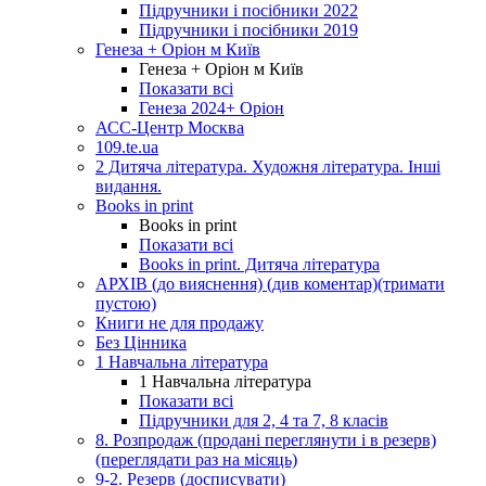
Підручники і посібники 2022
Підручники і посібники 2019
Генеза + Оріон м Київ
Генеза + Оріон м Київ
Показати всі
Генеза 2024+ Оріон
АСС-Центр Москва
109.te.ua
2 Дитяча література. Художня література. Інші
видання.
Books in print
Books in print
Показати всі
Books in print. Дитяча література
АРХІВ (до вияснення) (див коментар)(тримати
пустою)
Книги не для продажу
Без Цінника
1 Навчальна література
1 Навчальна література
Показати всі
Підручники для 2, 4 та 7, 8 класів
8. Розпродаж (продані переглянути і в резерв)
(переглядати раз на місяць)
9-2. Резерв (досписувати)