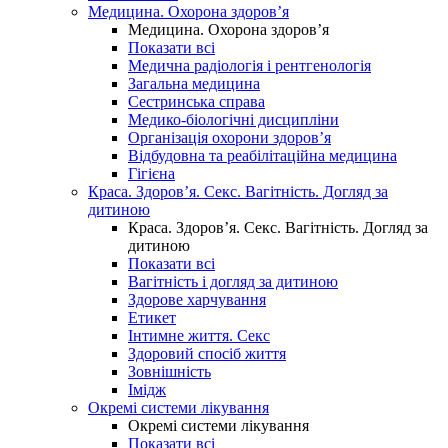
Медицина. Охорона здоров’я
Медицина. Охорона здоров’я
Показати всі
Медична радіологія і рентгенологія
Загальна медицина
Сестринська справа
Медико-біологічні дисципліни
Організація охорони здоров’я
Відбудовна та реабілітаційна медицина
Гігієна
Краса. Здоров’я. Секс. Вагітність. Догляд за
дитиною
Краса. Здоров’я. Секс. Вагітність. Догляд за
дитиною
Показати всі
Вагітність і догляд за дитиною
Здорове харчування
Етикет
Інтимне життя. Секс
Здоровий спосіб життя
Зовнішність
Імідж
Окремі системи лікування
Окремі системи лікування
Показати всі