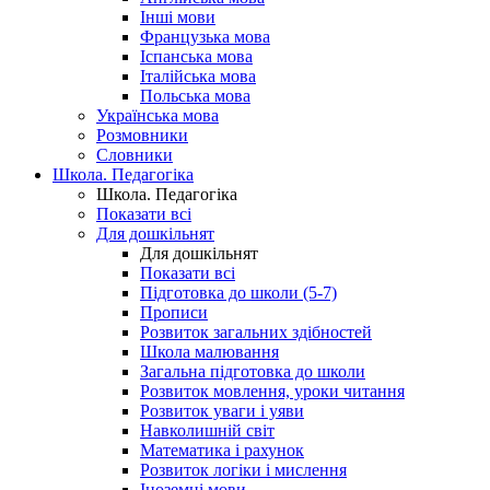
Інші мови
Французька мова
Іспанська мова
Італійська мова
Польська мова
Українська мова
Розмовники
Словники
Школа. Педагогіка
Школа. Педагогіка
Показати всі
Для дошкільнят
Для дошкільнят
Показати всі
Підготовка до школи (5-7)
Прописи
Розвиток загальних здібностей
Школа малювання
Загальна підготовка до школи
Розвиток мовлення, уроки читання
Розвиток уваги і уяви
Навколишній світ
Математика і рахунок
Розвиток логіки і мислення
Іноземні мови