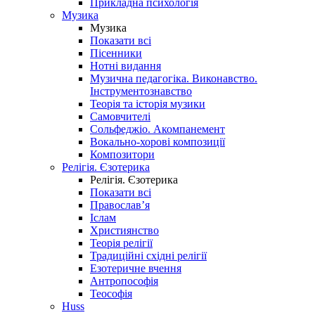
Прикладна психологія
Музика
Музика
Показати всі
Пісенники
Нотні видання
Музична педагогіка. Виконавство.
Інструментознавство
Теорія та історія музики
Самовчителі
Сольфеджіо. Акомпанемент
Вокально-хорові композиції
Композитори
Релігія. Єзотерика
Релігія. Єзотерика
Показати всі
Православ’я
Іслам
Християнство
Теорія релігії
Традиційні східні релігії
Езотеричне вчення
Антропософія
Теософія
Huss