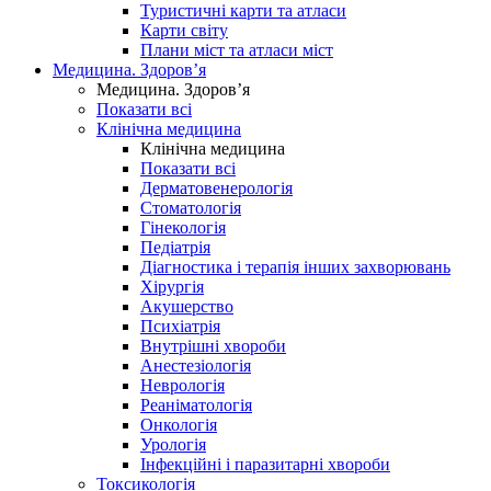
Туристичні карти та атласи
Карти світу
Плани міст та атласи міст
Медицина. Здоров’я
Медицина. Здоров’я
Показати всі
Клінічна медицина
Клінічна медицина
Показати всі
Дерматовенерологія
Стоматологія
Гінекологія
Педіатрія
Діагностика і терапія інших захворювань
Хірургія
Акушерство
Психіатрія
Внутрішні хвороби
Анестезіологія
Неврологія
Реаніматологія
Онкологія
Урологія
Інфекційні і паразитарні хвороби
Токсикологія