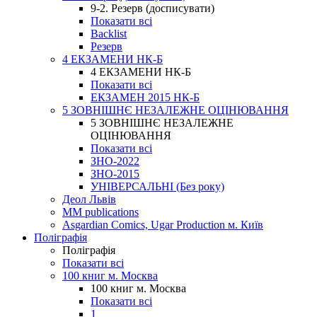
9-2. Резерв (досписувати)
Показати всі
Backlist
Резерв
4 ЕКЗАМЕНИ НК-Б
4 ЕКЗАМЕНИ НК-Б
Показати всі
ЕКЗАМЕН 2015 НК-Б
5 ЗОВНІШНЄ НЕЗАЛЕЖНЕ ОЦІНЮВАННЯ
5 ЗОВНІШНЄ НЕЗАЛЕЖНЕ
ОЦІНЮВАННЯ
Показати всі
ЗНО-2022
ЗНО-2015
УНІВЕРСАЛЬНІ (Без року)
Деол Львів
MM publications
Asgardian Comics, Ugar Production м. Київ
Поліграфія
Поліграфія
Показати всі
100 книг м. Москва
100 книг м. Москва
Показати всі
1