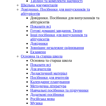
Таблиці та комплекти наочності
Шкільна документація
Довідники. Посібники для випускників та
абітурієнтів
Довідники. Посібники для випускників та
абітурієнтів
Показати всі
Готові домашні завдання. Твори
Інші посібники для випускників та
абітурієнтів
Довідники
Зовнішнє незалежне оцінювання
Екзамени
Основна та старша школа
Основна та старша школа
Показати всі
Для вчителів
Дидактичний матеріал
Посібники для вчителів
Календарне планування
Методична література
Навчальні посібники та підручники
Додаткові посібники
Російська мова
Музика