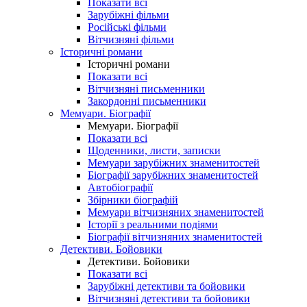
Показати всі
Зарубіжні фільми
Російські фільми
Вітчизняні фільми
Історичні романи
Історичні романи
Показати всі
Вітчизняні письменники
Закордонні письменники
Мемуари. Біографії
Мемуари. Біографії
Показати всі
Щоденники, листи, записки
Мемуари зарубіжних знаменитостей
Біографії зарубіжних знаменитостей
Автобіографії
Збірники біографій
Мемуари вітчизняних знаменитостей
Історії з реальними подіями
Біографії вітчизняних знаменитостей
Детективи. Бойовики
Детективи. Бойовики
Показати всі
Зарубіжні детективи та бойовики
Вітчизняні детективи та бойовики