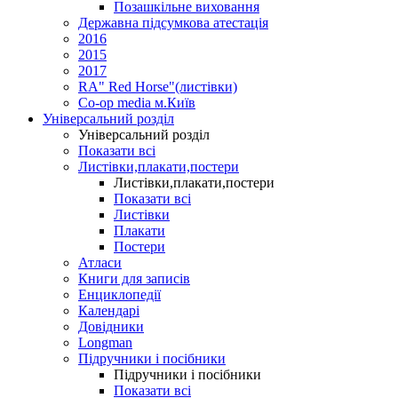
Позашкільне виховання
Державна підсумкова атестація
2016
2015
2017
RA" Red Horse"(листівки)
Co-op media м.Київ
Універсальний розділ
Універсальний розділ
Показати всі
Листівки,плакати,постери
Листівки,плакати,постери
Показати всі
Листівки
Плакати
Постери
Атласи
Книги для записів
Енциклопедії
Календарі
Довідники
Longman
Підручники і посібники
Підручники і посібники
Показати всі