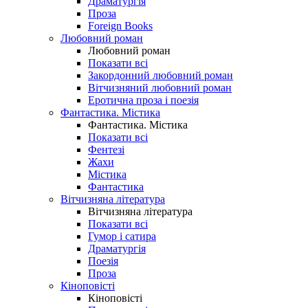
Драматургія
Проза
Foreign Books
Любовний роман
Любовний роман
Показати всі
Закордонний любовний роман
Вітчизняний любовний роман
Еротична проза і поезія
Фантастика. Містика
Фантастика. Містика
Показати всі
Фентезі
Жахи
Містика
Фантастика
Вітчизняна література
Вітчизняна література
Показати всі
Гумор і сатира
Драматургія
Поезія
Проза
Кіноповісті
Кіноповісті