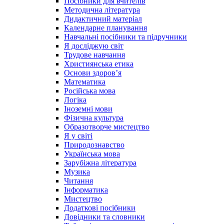
Посібники для вчителів
Методична література
Дидактичний матеріал
Календарне планування
Навчальні посібники та підручники
Я досліджую світ
Трудове навчання
Християнська етика
Основи здоров’я
Математика
Російська мова
Логіка
Іноземні мови
Фізична культура
Образотворче мистецтво
Я у світі
Природознавство
Українська мова
Зарубіжна література
Музика
Читання
Інформатика
Мистецтво
Додаткові посібники
Довідники та словники