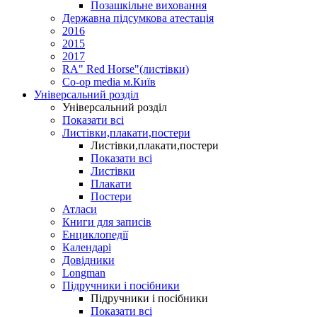
Позашкільне виховання
Державна підсумкова атестація
2016
2015
2017
RA" Red Horse"(листівки)
Co-op media м.Київ
Універсальний розділ
Універсальний розділ
Показати всі
Листівки,плакати,постери
Листівки,плакати,постери
Показати всі
Листівки
Плакати
Постери
Атласи
Книги для записів
Енциклопедії
Календарі
Довідники
Longman
Підручники і посібники
Підручники і посібники
Показати всі