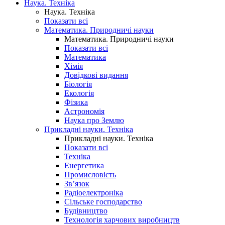
Наука. Техніка
Наука. Техніка
Показати всі
Математика. Природничі науки
Математика. Природничі науки
Показати всі
Математика
Хімія
Довідкові видання
Біологія
Екологія
Фізика
Астрономія
Наука про Землю
Прикладні науки. Техніка
Прикладні науки. Техніка
Показати всі
Техніка
Енергетика
Промисловість
Зв’язок
Радіоелектроніка
Сільське господарство
Будівництво
Технологія харчових виробництв