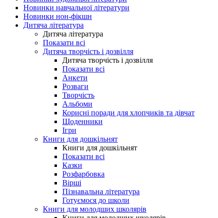
Новинки навчальної літератури
Новинки нон-фікшн
Дитяча література
Дитяча література
Показати всі
Дитяча творчість і дозвілля
Дитяча творчість і дозвілля
Показати всі
Анкети
Розваги
Творчість
Альбоми
Корисні поради для хлопчиків та дівчат
Щоденники
Ігри
Книги для дошкільнят
Книги для дошкільнят
Показати всі
Казки
Розфарбовка
Вірші
Пізнавальна література
Готуємося до школи
Книги для молодших школярів
Книги для молодших школярів