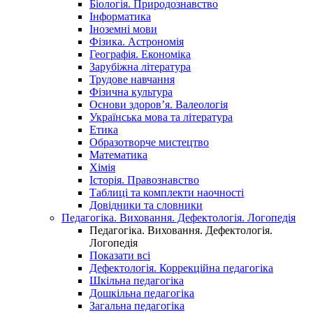
Біологія. Природознавство
Інформатика
Іноземні мови
Фізика. Астрономія
Географія. Економіка
Зарубіжна література
Трудове навчання
Фізична культура
Основи здоров’я. Валеологія
Українська мова та література
Етика
Образотворче мистецтво
Математика
Хімія
Історія. Правознавство
Таблиці та комплекти наочності
Довідники та словники
Педагогіка. Виховання. Дефектологія. Логопедія
Педагогіка. Виховання. Дефектологія.
Логопедія
Показати всі
Дефектологія. Коррекційна педагогіка
Шкільна педагогіка
Дошкільна педагогіка
Загальна педагогіка