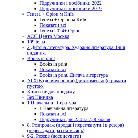
Підручники і посібники 2022
Підручники і посібники 2019
Генеза + Оріон м Київ
Генеза + Оріон м Київ
Показати всі
Генеза 2024+ Оріон
АСС-Центр Москва
109.te.ua
2 Дитяча література. Художня література. Інші
видання.
Books in print
Books in print
Показати всі
Books in print. Дитяча література
АРХІВ (до вияснення) (див коментар)(тримати
пустою)
Книги не для продажу
Без Цінника
1 Навчальна література
1 Навчальна література
Показати всі
Підручники для 2, 4 та 7, 8 класів
8. Розпродаж (продані переглянути і в резерв)
(переглядати раз на місяць)
9-2. Резерв (досписувати)