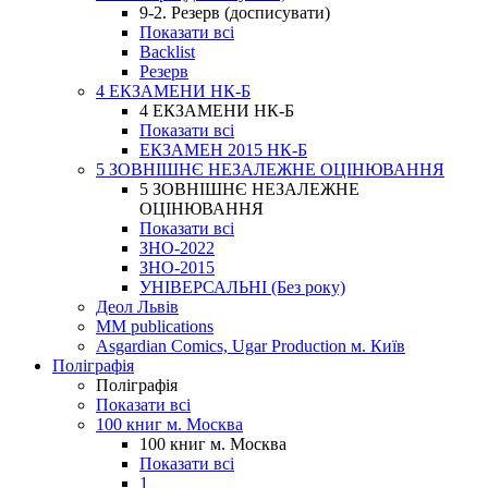
9-2. Резерв (досписувати)
Показати всі
Backlist
Резерв
4 ЕКЗАМЕНИ НК-Б
4 ЕКЗАМЕНИ НК-Б
Показати всі
ЕКЗАМЕН 2015 НК-Б
5 ЗОВНІШНЄ НЕЗАЛЕЖНЕ ОЦІНЮВАННЯ
5 ЗОВНІШНЄ НЕЗАЛЕЖНЕ
ОЦІНЮВАННЯ
Показати всі
ЗНО-2022
ЗНО-2015
УНІВЕРСАЛЬНІ (Без року)
Деол Львів
MM publications
Asgardian Comics, Ugar Production м. Київ
Поліграфія
Поліграфія
Показати всі
100 книг м. Москва
100 книг м. Москва
Показати всі
1