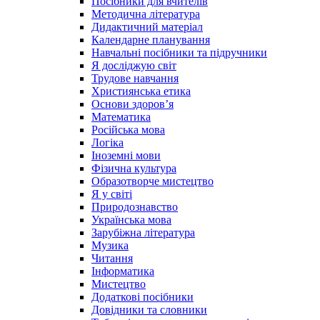
Посібники для вчителів
Методична література
Дидактичний матеріал
Календарне планування
Навчальні посібники та підручники
Я досліджую світ
Трудове навчання
Християнська етика
Основи здоров’я
Математика
Російська мова
Логіка
Іноземні мови
Фізична культура
Образотворче мистецтво
Я у світі
Природознавство
Українська мова
Зарубіжна література
Музика
Читання
Інформатика
Мистецтво
Додаткові посібники
Довідники та словники