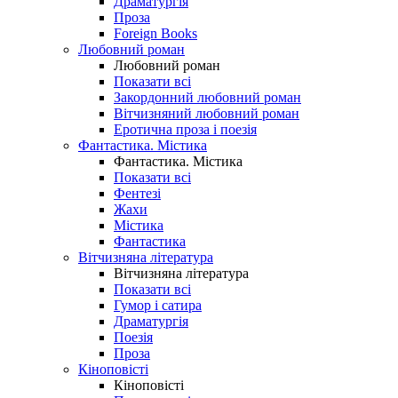
Драматургія
Проза
Foreign Books
Любовний роман
Любовний роман
Показати всі
Закордонний любовний роман
Вітчизняний любовний роман
Еротична проза і поезія
Фантастика. Містика
Фантастика. Містика
Показати всі
Фентезі
Жахи
Містика
Фантастика
Вітчизняна література
Вітчизняна література
Показати всі
Гумор і сатира
Драматургія
Поезія
Проза
Кіноповісті
Кіноповісті