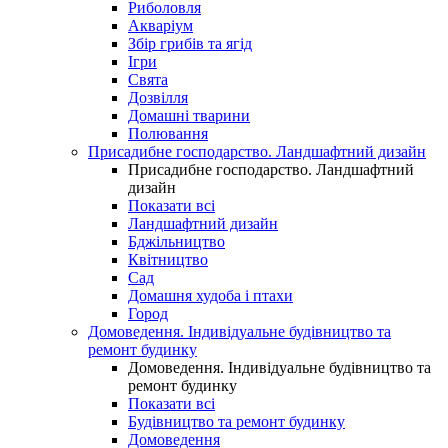
Риболовля
Акваріум
Збір грибів та ягід
Ігри
Свята
Дозвілля
Домашні тварини
Полювання
Присадибне господарство. Ландшафтний дизайн
Присадибне господарство. Ландшафтний
дизайн
Показати всі
Ландшафтний дизайн
Бджільництво
Квітництво
Сад
Домашня худоба і птахи
Город
Домоведення. Індивідуальне будівництво та
ремонт будинку
Домоведення. Індивідуальне будівництво та
ремонт будинку
Показати всі
Будівництво та ремонт будинку
Домоведення