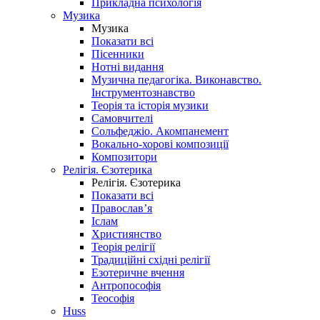
Прикладна психологія
Музика
Музика
Показати всі
Пісенники
Нотні видання
Музична педагогіка. Виконавство.
Інструментознавство
Теорія та історія музики
Самовчителі
Сольфеджіо. Акомпанемент
Вокально-хорові композиції
Композитори
Релігія. Єзотерика
Релігія. Єзотерика
Показати всі
Православ’я
Іслам
Християнство
Теорія релігії
Традиційні східні релігії
Езотеричне вчення
Антропософія
Теософія
Huss