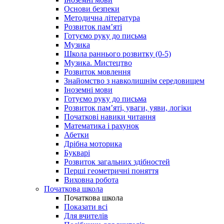
Основи безпеки
Методична література
Розвиток пам’яті
Готуємо руку до письма
Музика
Школа раннього розвитку (0-5)
Музика. Мистецтво
Розвиток мовлення
Знайомство з навколишнім середовищем
Іноземні мови
Готуємо руку до письма
Розвиток пам’яті, уваги, уяви, логіки
Початкові навики читання
Математика і рахунок
Абетки
Дрібна моторика
Букварі
Розвиток загальних здібностей
Перші геометричні поняття
Виховна робота
Початкова школа
Початкова школа
Показати всі
Для вчителів