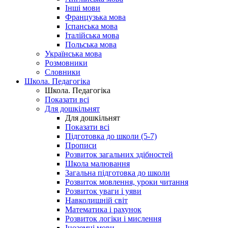
Інші мови
Французька мова
Іспанська мова
Італійська мова
Польська мова
Українська мова
Розмовники
Словники
Школа. Педагогіка
Школа. Педагогіка
Показати всі
Для дошкільнят
Для дошкільнят
Показати всі
Підготовка до школи (5-7)
Прописи
Розвиток загальних здібностей
Школа малювання
Загальна підготовка до школи
Розвиток мовлення, уроки читання
Розвиток уваги і уяви
Навколишній світ
Математика і рахунок
Розвиток логіки і мислення
Іноземні мови