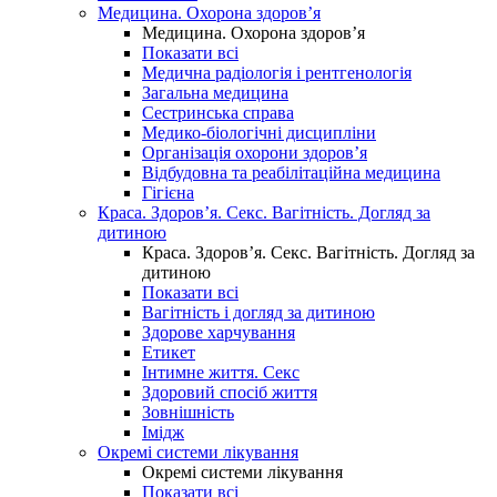
Медицина. Охорона здоров’я
Медицина. Охорона здоров’я
Показати всі
Медична радіологія і рентгенологія
Загальна медицина
Сестринська справа
Медико-біологічні дисципліни
Організація охорони здоров’я
Відбудовна та реабілітаційна медицина
Гігієна
Краса. Здоров’я. Секс. Вагітність. Догляд за
дитиною
Краса. Здоров’я. Секс. Вагітність. Догляд за
дитиною
Показати всі
Вагітність і догляд за дитиною
Здорове харчування
Етикет
Інтимне життя. Секс
Здоровий спосіб життя
Зовнішність
Імідж
Окремі системи лікування
Окремі системи лікування
Показати всі