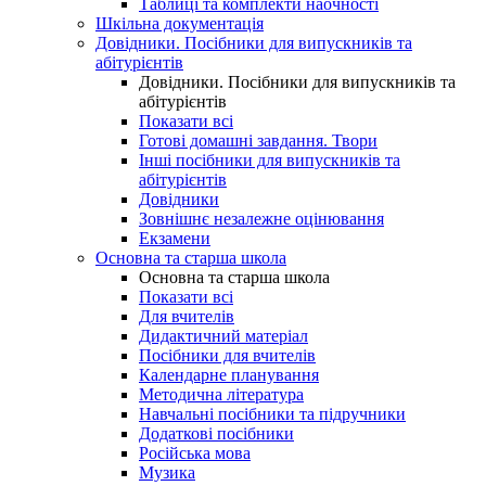
Таблиці та комплекти наочності
Шкільна документація
Довідники. Посібники для випускників та
абітурієнтів
Довідники. Посібники для випускників та
абітурієнтів
Показати всі
Готові домашні завдання. Твори
Інші посібники для випускників та
абітурієнтів
Довідники
Зовнішнє незалежне оцінювання
Екзамени
Основна та старша школа
Основна та старша школа
Показати всі
Для вчителів
Дидактичний матеріал
Посібники для вчителів
Календарне планування
Методична література
Навчальні посібники та підручники
Додаткові посібники
Російська мова
Музика