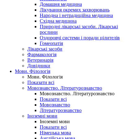
Домашня медицина
Лікування окремих захворювань
Народна і нетрадиційна медицина
Східна медицина
Природні лікарські засоби. Лікарські
рослини
Оздоровчі системи і поради цілителів
Гомеопатія
Лікарські засоби
Фармакологія
Ветеринарія
Довідники
Мови. Філологія
Мови. Філологія
Показати всі
Мовознавство. Літературознавство
Мовознавство. Літературознавство
Показати всі
Мовознавство
Літературознавство
Іноземні мови
Іноземні мови
Показати всі
Німецька мова
Англійська мова