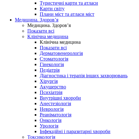
Туристичні карти та атласи
Карти світу
Плани міст та атласи міст
Медицина. Здоров’я
Медицина. Здоров’я
Показати всі
Клінічна медицина
Клінічна медицина
Показати всі
Дерматовенерологія
Стоматологія
Гінекологія
Педіатрія
Діагностика і терапія інших захворювань
Хірургія
Акушерство
Психіатрія
Внутрішні хвороби
Анестезіологія
Неврологія
Реаніматологія
Онкологія
Урологія
Інфекційні і паразитарні хвороби
Токсикологія