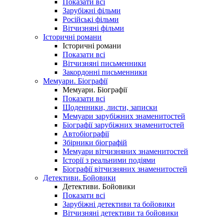
Показати всі
Зарубіжні фільми
Російські фільми
Вітчизняні фільми
Історичні романи
Історичні романи
Показати всі
Вітчизняні письменники
Закордонні письменники
Мемуари. Біографії
Мемуари. Біографії
Показати всі
Щоденники, листи, записки
Мемуари зарубіжних знаменитостей
Біографії зарубіжних знаменитостей
Автобіографії
Збірники біографій
Мемуари вітчизняних знаменитостей
Історії з реальними подіями
Біографії вітчизняних знаменитостей
Детективи. Бойовики
Детективи. Бойовики
Показати всі
Зарубіжні детективи та бойовики
Вітчизняні детективи та бойовики