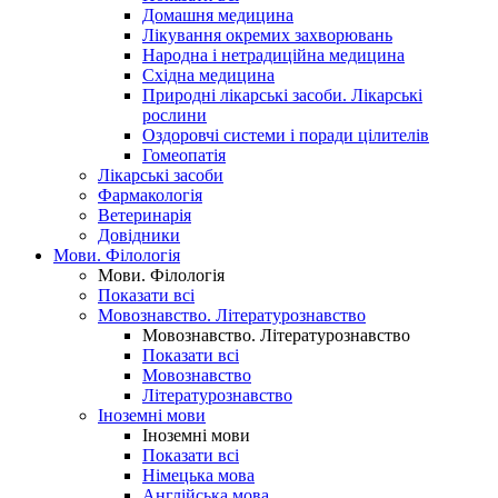
Домашня медицина
Лікування окремих захворювань
Народна і нетрадиційна медицина
Східна медицина
Природні лікарські засоби. Лікарські
рослини
Оздоровчі системи і поради цілителів
Гомеопатія
Лікарські засоби
Фармакологія
Ветеринарія
Довідники
Мови. Філологія
Мови. Філологія
Показати всі
Мовознавство. Літературознавство
Мовознавство. Літературознавство
Показати всі
Мовознавство
Літературознавство
Іноземні мови
Іноземні мови
Показати всі
Німецька мова
Англійська мова