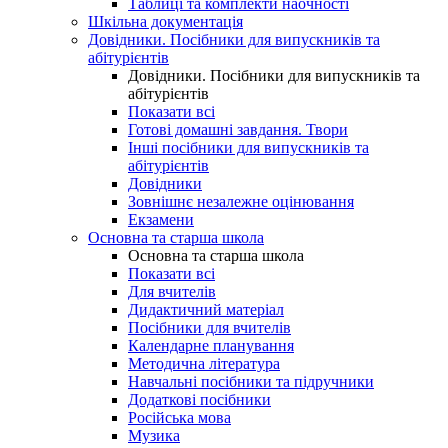
Таблиці та комплекти наочності
Шкільна документація
Довідники. Посібники для випускників та
абітурієнтів
Довідники. Посібники для випускників та
абітурієнтів
Показати всі
Готові домашні завдання. Твори
Інші посібники для випускників та
абітурієнтів
Довідники
Зовнішнє незалежне оцінювання
Екзамени
Основна та старша школа
Основна та старша школа
Показати всі
Для вчителів
Дидактичний матеріал
Посібники для вчителів
Календарне планування
Методична література
Навчальні посібники та підручники
Додаткові посібники
Російська мова
Музика