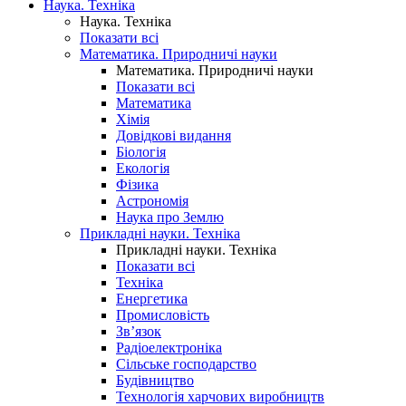
Наука. Техніка
Наука. Техніка
Показати всі
Математика. Природничі науки
Математика. Природничі науки
Показати всі
Математика
Хімія
Довідкові видання
Біологія
Екологія
Фізика
Астрономія
Наука про Землю
Прикладні науки. Техніка
Прикладні науки. Техніка
Показати всі
Техніка
Енергетика
Промисловість
Зв’язок
Радіоелектроніка
Сільське господарство
Будівництво
Технологія харчових виробництв