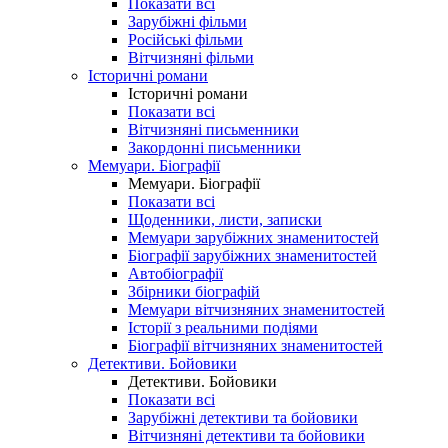
Показати всі
Зарубіжні фільми
Російські фільми
Вітчизняні фільми
Історичні романи
Історичні романи
Показати всі
Вітчизняні письменники
Закордонні письменники
Мемуари. Біографії
Мемуари. Біографії
Показати всі
Щоденники, листи, записки
Мемуари зарубіжних знаменитостей
Біографії зарубіжних знаменитостей
Автобіографії
Збірники біографій
Мемуари вітчизняних знаменитостей
Історії з реальними подіями
Біографії вітчизняних знаменитостей
Детективи. Бойовики
Детективи. Бойовики
Показати всі
Зарубіжні детективи та бойовики
Вітчизняні детективи та бойовики