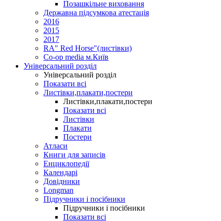
Позашкільне виховання
Державна підсумкова атестація
2016
2015
2017
RA" Red Horse"(листівки)
Co-op media м.Київ
Універсальний розділ
Універсальний розділ
Показати всі
Листівки,плакати,постери
Листівки,плакати,постери
Показати всі
Листівки
Плакати
Постери
Атласи
Книги для записів
Енциклопедії
Календарі
Довідники
Longman
Підручники і посібники
Підручники і посібники
Показати всі