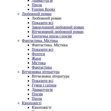
Драматургія
Проза
Foreign Books
Любовний роман
Любовний роман
Показати всі
Закордонний любовний роман
Вітчизняний любовний роман
Еротична проза і поезія
Фантастика. Містика
Фантастика. Містика
Показати всі
Фентезі
Жахи
Містика
Фантастика
Вітчизняна література
Вітчизняна література
Показати всі
Гумор і сатира
Драматургія
Поезія
Проза
Кіноповісті
Кіноповісті