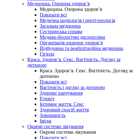
Медицина. Охорона здоров’я
Медицина. Охорона здоров’я
Показати всі
Медична радіологія і рентгенологія
Загальна медицина
Сестринська справа
Медико-біологічні дисципліни
Організація охорони здоров’я
Відбудовна та реабілітаційна медицина
Гігієна
Краса. Здоров’я. Секс. Вагітність. Догляд за
дитиною
Краса. Здоров’я. Секс. Вагітність. Догляд за
дитиною
Показати всі
Вагітність і догляд за дитиною
Здорове харчування
Етикет
Інтимне життя. Секс
Здоровий спосіб життя
Зовнішність
Імідж
Окремі системи лікування
Окремі системи лікування
Показати всі