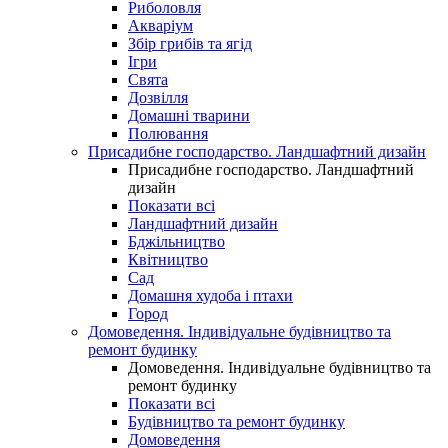
Риболовля
Акваріум
Збір грибів та ягід
Ігри
Свята
Дозвілля
Домашні тварини
Полювання
Присадибне господарство. Ландшафтний дизайн
Присадибне господарство. Ландшафтний
дизайн
Показати всі
Ландшафтний дизайн
Бджільництво
Квітництво
Сад
Домашня худоба і птахи
Город
Домоведення. Індивідуальне будівництво та
ремонт будинку
Домоведення. Індивідуальне будівництво та
ремонт будинку
Показати всі
Будівництво та ремонт будинку
Домоведення