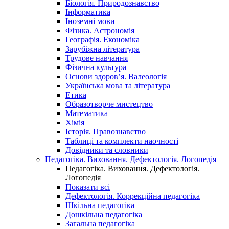
Біологія. Природознавство
Інформатика
Іноземні мови
Фізика. Астрономія
Географія. Економіка
Зарубіжна література
Трудове навчання
Фізична культура
Основи здоров’я. Валеологія
Українська мова та література
Етика
Образотворче мистецтво
Математика
Хімія
Історія. Правознавство
Таблиці та комплекти наочності
Довідники та словники
Педагогіка. Виховання. Дефектологія. Логопедія
Педагогіка. Виховання. Дефектологія.
Логопедія
Показати всі
Дефектологія. Коррекційна педагогіка
Шкільна педагогіка
Дошкільна педагогіка
Загальна педагогіка