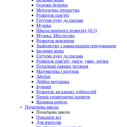
Основи безпеки
Методична література
Розвиток пам’яті
Готуємо руку до письма
Музика
Школа раннього розвитку (0-5)
Музика. Мистецтво
Розвиток мовлення
Знайомство з навколишнім середовищем
Іноземні мови
Готуємо руку до письма
Розвиток пам’яті, уваги, уяви, логіки
Початкові навики читання
Математика і рахунок
Абетки
Дрібна моторика
Букварі
Розвиток загальних здібностей
Перші геометричні поняття
Виховна робота
Початкова школа
Початкова школа
Показати всі
Для вчителів