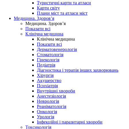
Туристичні карти та атласи
Карти світу
Плани міст та атласи міст
Медицина. Здоров’я
Медицина. Здоров’я
Показати всі
Клінічна медицина
Клінічна медицина
Показати всі
Дерматовенерологія
Стоматологія
Гінекологія
Педіатрія
Діагностика і терапія інших захворювань
Хірургія
Акушерство
Психіатрія
Внутрішні хвороби
Анестезіологія
Неврологія
Реаніматологія
Онкологія
Урологія
Інфекційні і паразитарні хвороби
Токсикологія