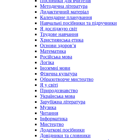
Посібники для вчителів
Методична література
Дидактичний матеріал
Календарне планування
Навчальні посібники та підручники
Я досліджую світ
Трудове навчання
Християнська етика
Основи здоров’я
Математика
Російська мова
Логіка
Іноземні мови
Фізична культура
Образотворче мистецтво
Я у світі
Природознавство
Українська мова
Зарубіжна література
Музика
Читання
Інформатика
Мистецтво
Додаткові посібники
Довідники та словники