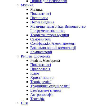
Прикладна психологія
Музика
Музика
Показати всі
Пісенники
Нотні видання
Музична педагогіка. Виконавство.
Інструментознавство
Теорія та історія музики
Самовчителі
Сольфеджіо. Акомпанемент
Вокально-хорові композиції
Композитори
Релігія. Єзотерика
Релігія. Єзотерика
Показати всі
Православ’я
Іслам
Християнство
Теорія релігії
Традиційні східні релігії
Езотеричне вчення
Антропософія
Теософія
Huss