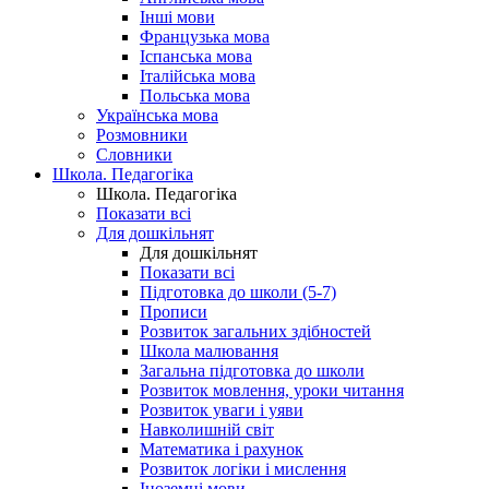
Інші мови
Французька мова
Іспанська мова
Італійська мова
Польська мова
Українська мова
Розмовники
Словники
Школа. Педагогіка
Школа. Педагогіка
Показати всі
Для дошкільнят
Для дошкільнят
Показати всі
Підготовка до школи (5-7)
Прописи
Розвиток загальних здібностей
Школа малювання
Загальна підготовка до школи
Розвиток мовлення, уроки читання
Розвиток уваги і уяви
Навколишній світ
Математика і рахунок
Розвиток логіки і мислення
Іноземні мови