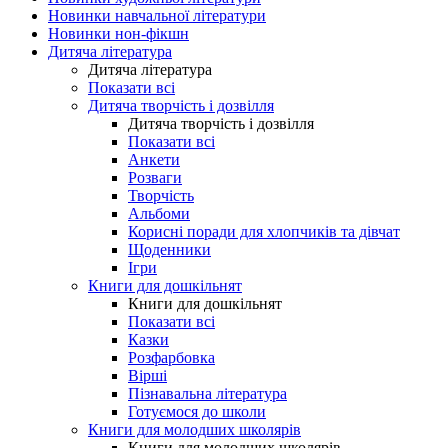
Новинки навчальної літератури
Новинки нон-фікшн
Дитяча література
Дитяча література
Показати всі
Дитяча творчість і дозвілля
Дитяча творчість і дозвілля
Показати всі
Анкети
Розваги
Творчість
Альбоми
Корисні поради для хлопчиків та дівчат
Щоденники
Ігри
Книги для дошкільнят
Книги для дошкільнят
Показати всі
Казки
Розфарбовка
Вірші
Пізнавальна література
Готуємося до школи
Книги для молодших школярів
Книги для молодших школярів