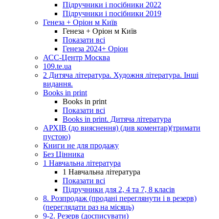
Підручники і посібники 2022
Підручники і посібники 2019
Генеза + Оріон м Київ
Генеза + Оріон м Київ
Показати всі
Генеза 2024+ Оріон
АСС-Центр Москва
109.te.ua
2 Дитяча література. Художня література. Інші
видання.
Books in print
Books in print
Показати всі
Books in print. Дитяча література
АРХІВ (до вияснення) (див коментар)(тримати
пустою)
Книги не для продажу
Без Цінника
1 Навчальна література
1 Навчальна література
Показати всі
Підручники для 2, 4 та 7, 8 класів
8. Розпродаж (продані переглянути і в резерв)
(переглядати раз на місяць)
9-2. Резерв (досписувати)