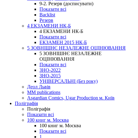
9-2. Резерв (досписувати)
Показати всі
Backlist
Резерв
4 ЕКЗАМЕНИ НК-Б
4 ЕКЗАМЕНИ НК-Б
Показати всі
ЕКЗАМЕН 2015 НК-Б
5 ЗОВНІШНЄ НЕЗАЛЕЖНЕ ОЦІНЮВАННЯ
5 ЗОВНІШНЄ НЕЗАЛЕЖНЕ
ОЦІНЮВАННЯ
Показати всі
ЗНО-2022
ЗНО-2015
УНІВЕРСАЛЬНІ (Без року)
Деол Львів
MM publications
Asgardian Comics, Ugar Production м. Київ
Поліграфія
Поліграфія
Показати всі
100 книг м. Москва
100 книг м. Москва
Показати всі
1