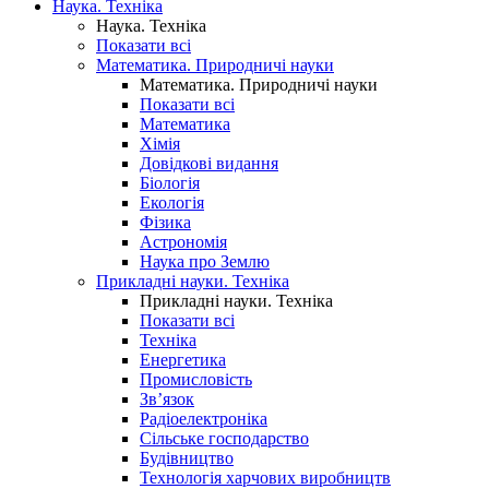
Наука. Техніка
Наука. Техніка
Показати всі
Математика. Природничі науки
Математика. Природничі науки
Показати всі
Математика
Хімія
Довідкові видання
Біологія
Екологія
Фізика
Астрономія
Наука про Землю
Прикладні науки. Техніка
Прикладні науки. Техніка
Показати всі
Техніка
Енергетика
Промисловість
Зв’язок
Радіоелектроніка
Сільське господарство
Будівництво
Технологія харчових виробництв