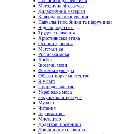
Посібники для вчителів
Методична література
Дидактичний матеріал
Календарне планування
Навчальні посібники та підручники
Я досліджую світ
Трудове навчання
Християнська етика
Основи здоров’я
Математика
Російська мова
Логіка
Іноземні мови
Фізична культура
Образотворче мистецтво
Я у світі
Природознавство
Українська мова
Зарубіжна література
Музика
Читання
Інформатика
Мистецтво
Додаткові посібники
Довідники та словники