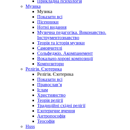
Прикладна психологія
Музика
Музика
Показати всі
Пісенники
Нотні видання
Музична педагогіка. Виконавство.
Інструментознавство
Теорія та історія музики
Самовчителі
Сольфеджіо. Акомпанемент
Вокально-хорові композиції
Композитори
Релігія. Єзотерика
Релігія. Єзотерика
Показати всі
Православ’я
Іслам
Християнство
Теорія релігії
Традиційні східні релігії
Езотеричне вчення
Антропософія
Теософія
Huss