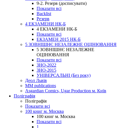
9-2. Резерв (досписувати)
Показати всі
Backlist
Резерв
4 ЕКЗАМЕНИ НК-Б
4 ЕКЗАМЕНИ НК-Б
Показати всі
ЕКЗАМЕН 2015 НК-Б
5 ЗОВНІШНЄ НЕЗАЛЕЖНЕ ОЦІНЮВАННЯ
5 ЗОВНІШНЄ НЕЗАЛЕЖНЕ
ОЦІНЮВАННЯ
Показати всі
ЗНО-2022
ЗНО-2015
УНІВЕРСАЛЬНІ (Без року)
Деол Львів
MM publications
Asgardian Comics, Ugar Production м. Київ
Поліграфія
Поліграфія
Показати всі
100 книг м. Москва
100 книг м. Москва
Показати всі
1