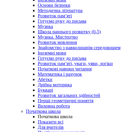
Основи безпеки
Методична література
Розвиток пам’яті
Готуємо руку до письма
Музика
Школа раннього розвитку (0-5)
Музика. Мистецтво
Розвиток мовлення
Знайомство з навколишнім середовищем
Іноземні мови
Готуємо руку до письма
Розвиток пам’яті, уваги, уяви, логіки
Початкові навики читання
Математика і рахунок
Абетки
Дрібна моторика
Букварі
Розвиток загальних здібностей
Перші геометричні поняття
Виховна робота
Початкова школа
Початкова школа
Показати всі
Для вчителів