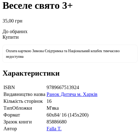
Веселе свято 3+
35
,00
грн
До обраних
Купити
Оплата карткою Зимова Єпідтримка та Національний кешбек тимчасово
недоступна
Характеристики
ISBN
9789667513924
Видавництво назва
Ранок Дитяча м. Харків
Кількість сторінок
16
ТипОбложки
М'яка
Формат
60х84/ 16 (145х200)
Зразок книги
85886680
Автор
Falla T.