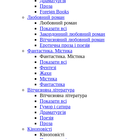
Драматургія
Проза
Foreign Books
Любовний роман
Любовний роман
Показати всі
Закордонний любовний роман
Вітчизняний любовний роман
Еротична проза і поезія
Фантастика. Містика
Фантастика. Містика
Показати всі
Фентезі
Жахи
Містика
Фантастика
Вітчизняна література
Вітчизняна література
Показати всі
Гумор і сатира
Драматургія
Поезія
Проза
Кіноповісті
Кіноповісті