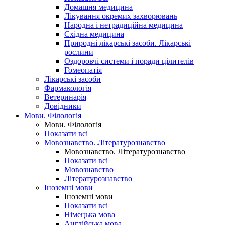
Домашня медицина
Лікування окремих захворювань
Народна і нетрадиційна медицина
Східна медицина
Природні лікарські засоби. Лікарські
рослини
Оздоровчі системи і поради цілителів
Гомеопатія
Лікарські засоби
Фармакологія
Ветеринарія
Довідники
Мови. Філологія
Мови. Філологія
Показати всі
Мовознавство. Літературознавство
Мовознавство. Літературознавство
Показати всі
Мовознавство
Літературознавство
Іноземні мови
Іноземні мови
Показати всі
Німецька мова
Англійська мова