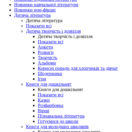
Новинки навчальної літератури
Новинки нон-фікшн
Дитяча література
Дитяча література
Показати всі
Дитяча творчість і дозвілля
Дитяча творчість і дозвілля
Показати всі
Анкети
Розваги
Творчість
Альбоми
Корисні поради для хлопчиків та дівчат
Щоденники
Ігри
Книги для дошкільнят
Книги для дошкільнят
Показати всі
Казки
Розфарбовка
Вірші
Пізнавальна література
Готуємося до школи
Книги для молодших школярів
Книги для молодших школярів