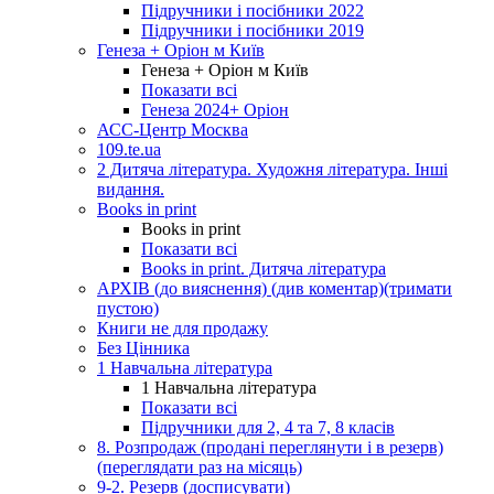
Підручники і посібники 2022
Підручники і посібники 2019
Генеза + Оріон м Київ
Генеза + Оріон м Київ
Показати всі
Генеза 2024+ Оріон
АСС-Центр Москва
109.te.ua
2 Дитяча література. Художня література. Інші
видання.
Books in print
Books in print
Показати всі
Books in print. Дитяча література
АРХІВ (до вияснення) (див коментар)(тримати
пустою)
Книги не для продажу
Без Цінника
1 Навчальна література
1 Навчальна література
Показати всі
Підручники для 2, 4 та 7, 8 класів
8. Розпродаж (продані переглянути і в резерв)
(переглядати раз на місяць)
9-2. Резерв (досписувати)