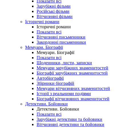
Показати всі
Зарубіжні фільми
Російські фільми
Вітчизняні фільми
Історичні романи
Історичні романи
Показати всі
Вітчизняні письменники
Закордонні письменники
Мемуари. Біографії
Мемуари. Біографії
Показати всі
Щоденники, листи, записки
Мемуари зарубіжних знаменитостей
Біографії зарубіжних знаменитостей
Автобіографії
Збірники біографій
Мемуари вітчизняних знаменитостей
Історії з реальними подіями
Біографії вітчизняних знаменитостей
Детективи. Бойовики
Детективи. Бойовики
Показати всі
Зарубіжні детективи та бойовики
Вітчизняні детективи та бойовики