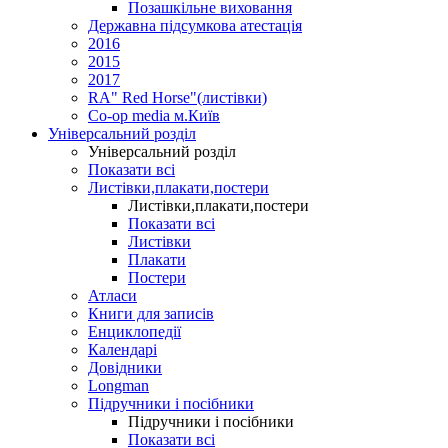
Позашкільне виховання
Державна підсумкова атестація
2016
2015
2017
RA" Red Horse"(листівки)
Co-op media м.Київ
Універсальний розділ
Універсальний розділ
Показати всі
Листівки,плакати,постери
Листівки,плакати,постери
Показати всі
Листівки
Плакати
Постери
Атласи
Книги для записів
Енциклопедії
Календарі
Довідники
Longman
Підручники і посібники
Підручники і посібники
Показати всі