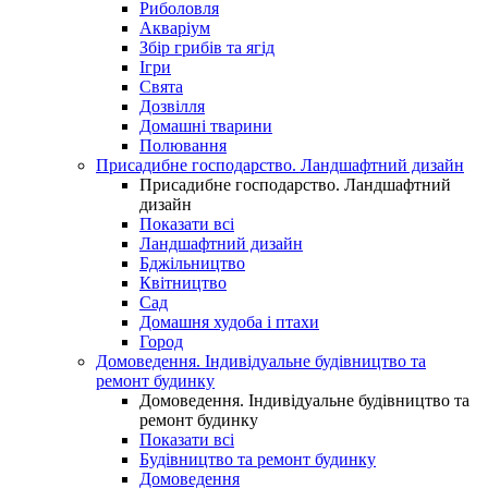
Риболовля
Акваріум
Збір грибів та ягід
Ігри
Свята
Дозвілля
Домашні тварини
Полювання
Присадибне господарство. Ландшафтний дизайн
Присадибне господарство. Ландшафтний
дизайн
Показати всі
Ландшафтний дизайн
Бджільництво
Квітництво
Сад
Домашня худоба і птахи
Город
Домоведення. Індивідуальне будівництво та
ремонт будинку
Домоведення. Індивідуальне будівництво та
ремонт будинку
Показати всі
Будівництво та ремонт будинку
Домоведення