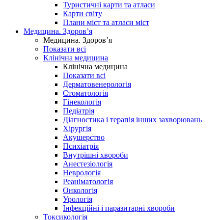
Туристичні карти та атласи
Карти світу
Плани міст та атласи міст
Медицина. Здоров’я
Медицина. Здоров’я
Показати всі
Клінічна медицина
Клінічна медицина
Показати всі
Дерматовенерологія
Стоматологія
Гінекологія
Педіатрія
Діагностика і терапія інших захворювань
Хірургія
Акушерство
Психіатрія
Внутрішні хвороби
Анестезіологія
Неврологія
Реаніматологія
Онкологія
Урологія
Інфекційні і паразитарні хвороби
Токсикологія