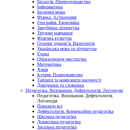
Біологія. Природознавство
Інформатика
Іноземні мови
Фізика. Астрономія
Географія. Економіка
Зарубіжна література
Трудове навчання
Фізична культура
Основи здоров’я. Валеологія
Українська мова та література
Етика
Образотворче мистецтво
Математика
Хімія
Історія. Правознавство
Таблиці та комплекти наочності
Довідники та словники
Педагогіка. Виховання. Дефектологія. Логопедія
Педагогіка. Виховання. Дефектологія.
Логопедія
Показати всі
Дефектологія. Коррекційна педагогіка
Шкільна педагогіка
Дошкільна педагогіка
Загальна педагогіка