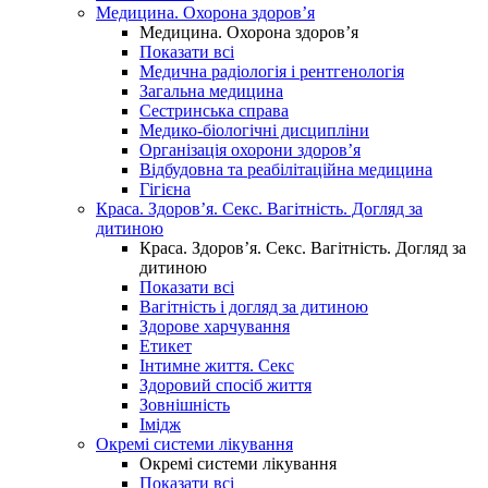
Медицина. Охорона здоров’я
Медицина. Охорона здоров’я
Показати всі
Медична радіологія і рентгенологія
Загальна медицина
Сестринська справа
Медико-біологічні дисципліни
Організація охорони здоров’я
Відбудовна та реабілітаційна медицина
Гігієна
Краса. Здоров’я. Секс. Вагітність. Догляд за
дитиною
Краса. Здоров’я. Секс. Вагітність. Догляд за
дитиною
Показати всі
Вагітність і догляд за дитиною
Здорове харчування
Етикет
Інтимне життя. Секс
Здоровий спосіб життя
Зовнішність
Імідж
Окремі системи лікування
Окремі системи лікування
Показати всі