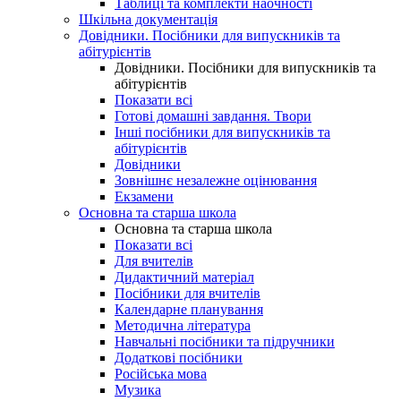
Таблиці та комплекти наочності
Шкільна документація
Довідники. Посібники для випускників та
абітурієнтів
Довідники. Посібники для випускників та
абітурієнтів
Показати всі
Готові домашні завдання. Твори
Інші посібники для випускників та
абітурієнтів
Довідники
Зовнішнє незалежне оцінювання
Екзамени
Основна та старша школа
Основна та старша школа
Показати всі
Для вчителів
Дидактичний матеріал
Посібники для вчителів
Календарне планування
Методична література
Навчальні посібники та підручники
Додаткові посібники
Російська мова
Музика