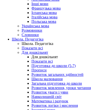
Інші мови
Французька мова
Іспанська мова
Італійська мова
Польська мова
Українська мова
Розмовники
Словники
Школа. Педагогіка
Школа. Педагогіка
Показати всі
Для дошкільнят
Для дошкільнят
Показати всі
Підготовка до школи (5-7)
Прописи
Розвиток загальних здібностей
Школа малювання
Загальна підготовка до школи
Розвиток мовлення, уроки читання
Розвиток уваги і уяви
Навколишній світ
Математика і рахунок
Розвиток логіки і мислення
Іноземні мови