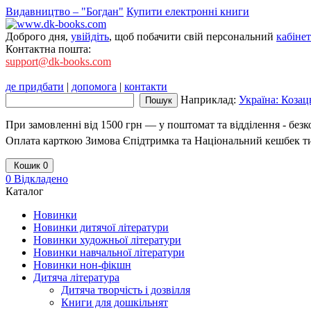
Видавництво – "Богдан"
Купити електронні книги
Доброго дня,
увійдіть
, щоб побачити свій персональний
кабінет
Контактна пошта:
support@dk-books.com
де придбати
|
допомога
|
контакти
Наприклад:
Україна: Козац
При замовленні від 1500 грн — у поштомат та відділення - без
Оплата карткою Зимова Єпідтримка та Національний кешбек т
Кошик
0
0
Відкладено
Каталог
Новинки
Новинки дитячої літератури
Новинки художньої літератури
Новинки навчальної літератури
Новинки нон-фікшн
Дитяча література
Дитяча творчість і дозвілля
Книги для дошкільнят