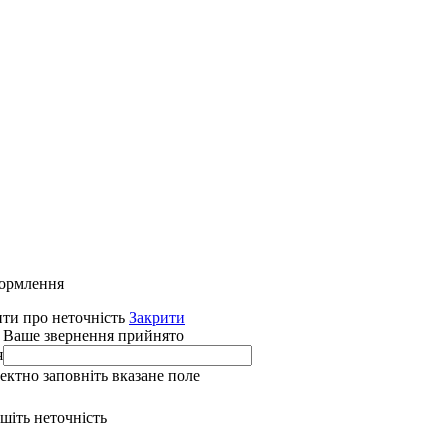
формлення
ти про неточність
Закрити
 Ваше звернення прийнято
я
ректно заповніть вказане поле
ишіть неточність