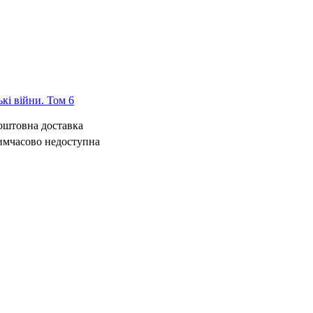
ькі війни. Том 6
коштовна доставка
имчасово недоступна