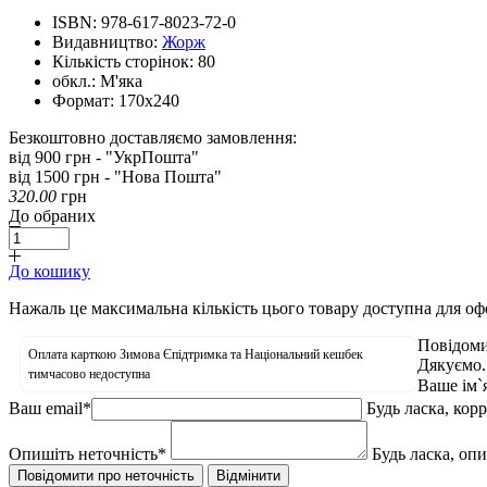
ISBN:
978-617-8023-72-0
Видавництво:
Жорж
Кількість сторінок:
80
обкл.:
М'яка
Формат:
170х240
Безкоштовно доставляємо замовлення:
від 900 грн - "УкрПошта"
від 1500 грн - "Нова Пошта"
320.00
грн
До обраних
До кошику
Нажаль це максимальна кількість цього товару доступна для о
Повідоми
Оплата карткою Зимова Єпідтримка та Національний кешбек
Дякуємо.
тимчасово недоступна
Ваше ім`
Ваш email
*
Будь ласка, кор
Опишіть неточність
*
Будь ласка, оп