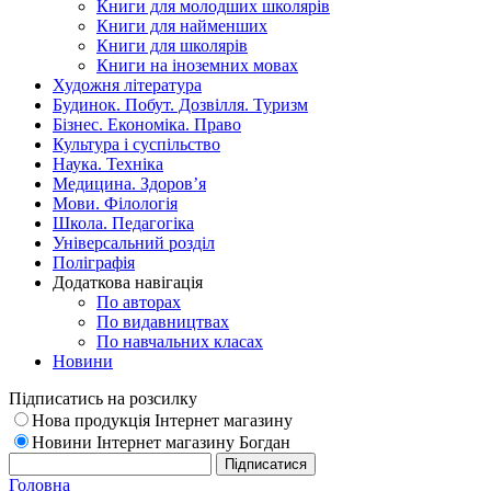
Книги для молодших школярів
Книги для найменших
Книги для школярів
Книги на іноземних мовах
Художня література
Будинок. Побут. Дозвілля. Туризм
Бізнес. Економіка. Право
Культура і суспільство
Наука. Техніка
Медицина. Здоров’я
Мови. Філологія
Школа. Педагогіка
Універсальний розділ
Поліграфія
Додаткова навігація
По авторах
По видавництвах
По навчальних класах
Новини
Підписатись на розсилку
Нова продукція Інтернет магазину
Новини Інтернет магазину Богдан
Головна