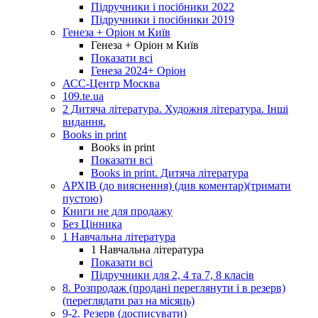
Підручники і посібники 2022
Підручники і посібники 2019
Генеза + Оріон м Київ
Генеза + Оріон м Київ
Показати всі
Генеза 2024+ Оріон
АСС-Центр Москва
109.te.ua
2 Дитяча література. Художня література. Інші
видання.
Books in print
Books in print
Показати всі
Books in print. Дитяча література
АРХІВ (до вияснення) (див коментар)(тримати
пустою)
Книги не для продажу
Без Цінника
1 Навчальна література
1 Навчальна література
Показати всі
Підручники для 2, 4 та 7, 8 класів
8. Розпродаж (продані переглянути і в резерв)
(переглядати раз на місяць)
9-2. Резерв (досписувати)