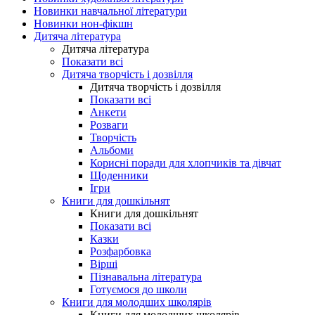
Новинки навчальної літератури
Новинки нон-фікшн
Дитяча література
Дитяча література
Показати всі
Дитяча творчість і дозвілля
Дитяча творчість і дозвілля
Показати всі
Анкети
Розваги
Творчість
Альбоми
Корисні поради для хлопчиків та дівчат
Щоденники
Ігри
Книги для дошкільнят
Книги для дошкільнят
Показати всі
Казки
Розфарбовка
Вірші
Пізнавальна література
Готуємося до школи
Книги для молодших школярів
Книги для молодших школярів