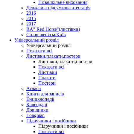
Позашкільне виховання
Державна підсумкова атестація
2016
2015
2017
RA" Red Horse"(листівки)
Co-op media м.Київ
Універсальний розділ
Універсальний розділ
Показати всі
Листівки,плакати,постери
Листівки,плакати,постери
Показати всі
Листівки
Плакати
Постери
Атласи
Книги для записів
Енциклопедії
Календарі
Довідники
Longman
Підручники і посібники
Підручники і посібники
Показати всі