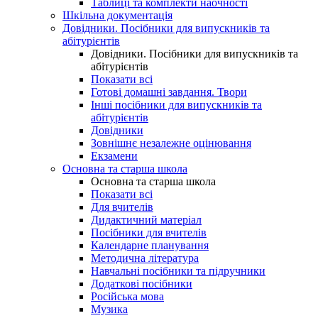
Таблиці та комплекти наочності
Шкільна документація
Довідники. Посібники для випускників та
абітурієнтів
Довідники. Посібники для випускників та
абітурієнтів
Показати всі
Готові домашні завдання. Твори
Інші посібники для випускників та
абітурієнтів
Довідники
Зовнішнє незалежне оцінювання
Екзамени
Основна та старша школа
Основна та старша школа
Показати всі
Для вчителів
Дидактичний матеріал
Посібники для вчителів
Календарне планування
Методична література
Навчальні посібники та підручники
Додаткові посібники
Російська мова
Музика