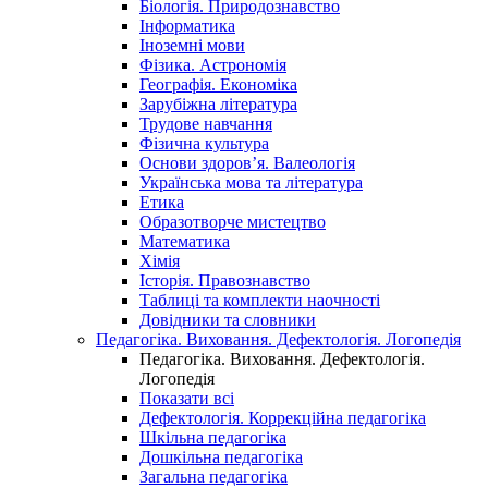
Біологія. Природознавство
Інформатика
Іноземні мови
Фізика. Астрономія
Географія. Економіка
Зарубіжна література
Трудове навчання
Фізична культура
Основи здоров’я. Валеологія
Українська мова та література
Етика
Образотворче мистецтво
Математика
Хімія
Історія. Правознавство
Таблиці та комплекти наочності
Довідники та словники
Педагогіка. Виховання. Дефектологія. Логопедія
Педагогіка. Виховання. Дефектологія.
Логопедія
Показати всі
Дефектологія. Коррекційна педагогіка
Шкільна педагогіка
Дошкільна педагогіка
Загальна педагогіка