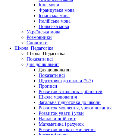
Інші мови
Французька мова
Іспанська мова
Італійська мова
Польська мова
Українська мова
Розмовники
Словники
Школа. Педагогіка
Школа. Педагогіка
Показати всі
Для дошкільнят
Для дошкільнят
Показати всі
Підготовка до школи (5-7)
Прописи
Розвиток загальних здібностей
Школа малювання
Загальна підготовка до школи
Розвиток мовлення, уроки читання
Розвиток уваги і уяви
Навколишній світ
Математика і рахунок
Розвиток логіки і мислення
Іноземні мови