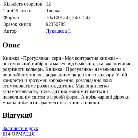
Кількість сторінок
12
ТипОбложки
Тверда
Формат
70х100/ 24 (166х154)
Зразок книги
92350785
Автор
Лукашева І.
Опис
Книжка «Прогулянка» серії «Моя контрастна книжка» -
оптимальний вибiр для малечi вiд 6 мiсяцiв, яка вже починає
розрiзняти кольори. Книжка «Прогулянка» намальована в
чорно-бiлих тонах з додаванням акцентного кольору. У нiй
конкретнi й зрозумiлi зображення, розглядання яких
стимулюватиме розвиток дитини. Малюнки легко
запам’ятовувати, отже, дитина знайомитиметься з
навколишнiм свiтом в iгровiй формi. А крiзь чарiвнi дiрочки
можна побачити фрагмент наступно сторiнки.
Відгуки
0
Залишити відгук
ІНФОРМАЦІЯ