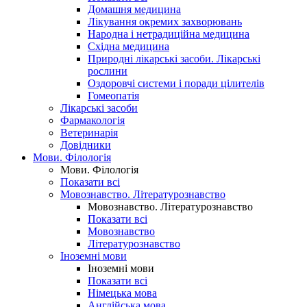
Домашня медицина
Лікування окремих захворювань
Народна і нетрадиційна медицина
Східна медицина
Природні лікарські засоби. Лікарські
рослини
Оздоровчі системи і поради цілителів
Гомеопатія
Лікарські засоби
Фармакологія
Ветеринарія
Довідники
Мови. Філологія
Мови. Філологія
Показати всі
Мовознавство. Літературознавство
Мовознавство. Літературознавство
Показати всі
Мовознавство
Літературознавство
Іноземні мови
Іноземні мови
Показати всі
Німецька мова
Англійська мова