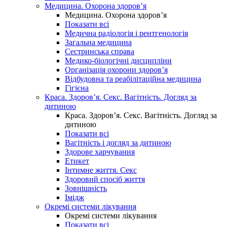
Медицина. Охорона здоров’я
Медицина. Охорона здоров’я
Показати всі
Медична радіологія і рентгенологія
Загальна медицина
Сестринська справа
Медико-біологічні дисципліни
Організація охорони здоров’я
Відбудовна та реабілітаційна медицина
Гігієна
Краса. Здоров’я. Секс. Вагітність. Догляд за
дитиною
Краса. Здоров’я. Секс. Вагітність. Догляд за
дитиною
Показати всі
Вагітність і догляд за дитиною
Здорове харчування
Етикет
Інтимне життя. Секс
Здоровий спосіб життя
Зовнішність
Імідж
Окремі системи лікування
Окремі системи лікування
Показати всі