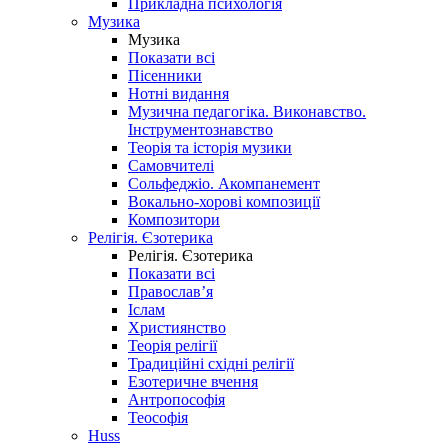
Прикладна психологія
Музика
Музика
Показати всі
Пісенники
Нотні видання
Музична педагогіка. Виконавство.
Інструментознавство
Теорія та історія музики
Самовчителі
Сольфеджіо. Акомпанемент
Вокально-хорові композиції
Композитори
Релігія. Єзотерика
Релігія. Єзотерика
Показати всі
Православ’я
Іслам
Християнство
Теорія релігії
Традиційні східні релігії
Езотеричне вчення
Антропософія
Теософія
Huss