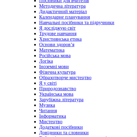
Посібники для вчителів
Методична література
Дидактичний матеріал
Календарне планування
Навчальні посібники та підручники
Я досліджую світ
Трудове навчання
Християнська етика
Основи здоров’я
Математика
Російська мова
Логіка
Іноземні мови
Фізична культура
Образотворче мистецтво
Я у світі
Природознавство
Українська мова
Зарубіжна література
Музика
Читання
Інформатика
Мистецтво
Додаткові посібники
Довідники та словники