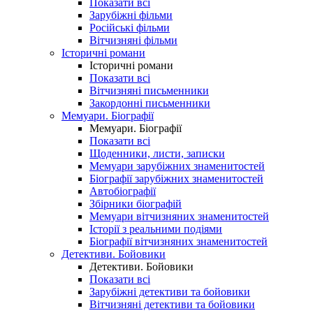
Показати всі
Зарубіжні фільми
Російські фільми
Вітчизняні фільми
Історичні романи
Історичні романи
Показати всі
Вітчизняні письменники
Закордонні письменники
Мемуари. Біографії
Мемуари. Біографії
Показати всі
Щоденники, листи, записки
Мемуари зарубіжних знаменитостей
Біографії зарубіжних знаменитостей
Автобіографії
Збірники біографій
Мемуари вітчизняних знаменитостей
Історії з реальними подіями
Біографії вітчизняних знаменитостей
Детективи. Бойовики
Детективи. Бойовики
Показати всі
Зарубіжні детективи та бойовики
Вітчизняні детективи та бойовики