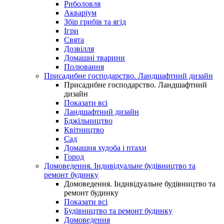
Риболовля
Акваріум
Збір грибів та ягід
Ігри
Свята
Дозвілля
Домашні тварини
Полювання
Присадибне господарство. Ландшафтний дизайн
Присадибне господарство. Ландшафтний
дизайн
Показати всі
Ландшафтний дизайн
Бджільництво
Квітництво
Сад
Домашня худоба і птахи
Город
Домоведення. Індивідуальне будівництво та
ремонт будинку
Домоведення. Індивідуальне будівництво та
ремонт будинку
Показати всі
Будівництво та ремонт будинку
Домоведення