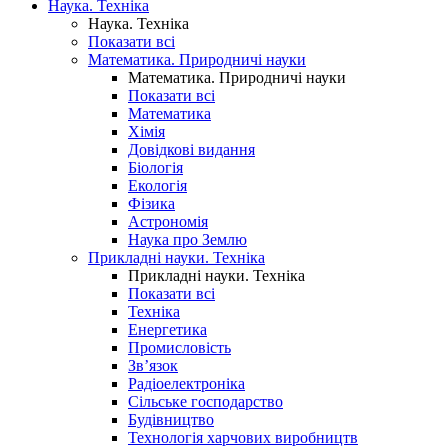
Наука. Техніка
Наука. Техніка
Показати всі
Математика. Природничі науки
Математика. Природничі науки
Показати всі
Математика
Хімія
Довідкові видання
Біологія
Екологія
Фізика
Астрономія
Наука про Землю
Прикладні науки. Техніка
Прикладні науки. Техніка
Показати всі
Техніка
Енергетика
Промисловість
Зв’язок
Радіоелектроніка
Сільське господарство
Будівництво
Технологія харчових виробництв