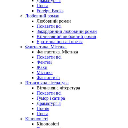
Драматургія
Проза
Foreign Books
Любовний роман
Любовний роман
Показати всі
Закордонний любовний роман
Вітчизняний любовний роман
Еротична проза і поезія
Фантастика. Містика
Фантастика. Містика
Показати всі
Фентезі
Жахи
Містика
Фантастика
Вітчизняна література
Вітчизняна література
Показати всі
Гумор і сатира
Драматургія
Поезія
Проза
Кіноповісті
Кіноповісті