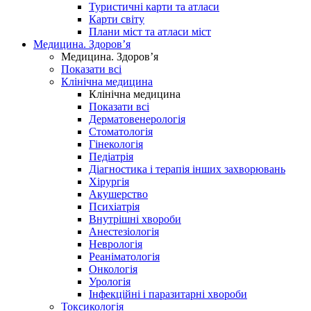
Туристичні карти та атласи
Карти світу
Плани міст та атласи міст
Медицина. Здоров’я
Медицина. Здоров’я
Показати всі
Клінічна медицина
Клінічна медицина
Показати всі
Дерматовенерологія
Стоматологія
Гінекологія
Педіатрія
Діагностика і терапія інших захворювань
Хірургія
Акушерство
Психіатрія
Внутрішні хвороби
Анестезіологія
Неврологія
Реаніматологія
Онкологія
Урологія
Інфекційні і паразитарні хвороби
Токсикологія