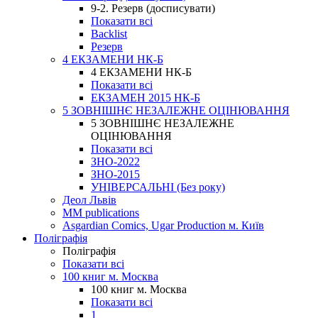
9-2. Резерв (досписувати)
Показати всі
Backlist
Резерв
4 ЕКЗАМЕНИ НК-Б
4 ЕКЗАМЕНИ НК-Б
Показати всі
ЕКЗАМЕН 2015 НК-Б
5 ЗОВНІШНЄ НЕЗАЛЕЖНЕ ОЦІНЮВАННЯ
5 ЗОВНІШНЄ НЕЗАЛЕЖНЕ
ОЦІНЮВАННЯ
Показати всі
ЗНО-2022
ЗНО-2015
УНІВЕРСАЛЬНІ (Без року)
Деол Львів
MM publications
Asgardian Comics, Ugar Production м. Київ
Поліграфія
Поліграфія
Показати всі
100 книг м. Москва
100 книг м. Москва
Показати всі
1