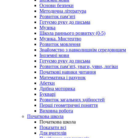
Основи безпеки
Методична література
Розвиток пам’яті
Готуємо руку до письма
Музика
Школа раннього розвитку (0-5)
Музика. Мистецтво
Розвиток мовлення
Знайомство з навколишнім середовищем
Іноземні мови
Готуємо руку до письма
Розвиток пам’яті, уваги, уяви, логіки
Початкові навики читання
Математика і рахунок
Абетки
Дрібна моторика
Букварі
Розвиток загальних здібностей
Перші геометричні поняття
Виховна робота
Початкова школа
Початкова школа
Показати всі
Для вчителів