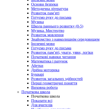
Основи безпеки
Методична література
Розвиток пам’яті
Готуємо руку до письма
Музика
Школа раннього розвитку (0-5)
Музика. Мистецтво
Розвиток мовлення
Знайомство з навколишнім середовищем
Іноземні мови
Готуємо руку до письма
Розвиток пам’яті, уваги, уяви, логіки
Початкові навики читання
Математика і рахунок
Абетки
Дрібна моторика
Букварі
Розвиток загальних здібностей
Перші геометричні поняття
Виховна робота
Початкова школа
Початкова школа
Показати всі
Для вчителів