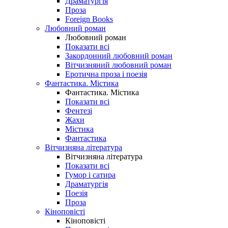
Драматургія
Проза
Foreign Books
Любовний роман
Любовний роман
Показати всі
Закордонний любовний роман
Вітчизняний любовний роман
Еротична проза і поезія
Фантастика. Містика
Фантастика. Містика
Показати всі
Фентезі
Жахи
Містика
Фантастика
Вітчизняна література
Вітчизняна література
Показати всі
Гумор і сатира
Драматургія
Поезія
Проза
Кіноповісті
Кіноповісті