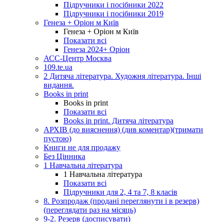
Підручники і посібники 2022
Підручники і посібники 2019
Генеза + Оріон м Київ
Генеза + Оріон м Київ
Показати всі
Генеза 2024+ Оріон
АСС-Центр Москва
109.te.ua
2 Дитяча література. Художня література. Інші
видання.
Books in print
Books in print
Показати всі
Books in print. Дитяча література
АРХІВ (до вияснення) (див коментар)(тримати
пустою)
Книги не для продажу
Без Цінника
1 Навчальна література
1 Навчальна література
Показати всі
Підручники для 2, 4 та 7, 8 класів
8. Розпродаж (продані переглянути і в резерв)
(переглядати раз на місяць)
9-2. Резерв (досписувати)