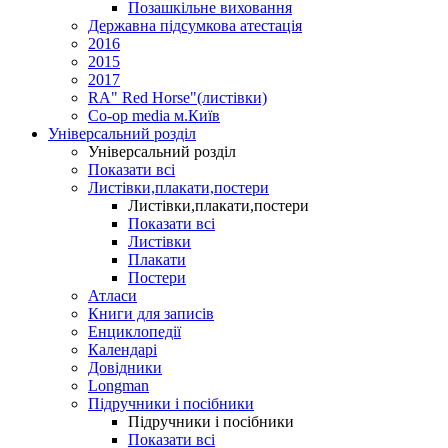
Позашкільне виховання
Державна підсумкова атестація
2016
2015
2017
RA" Red Horse"(листівки)
Co-op media м.Київ
Універсальний розділ
Універсальний розділ
Показати всі
Листівки,плакати,постери
Листівки,плакати,постери
Показати всі
Листівки
Плакати
Постери
Атласи
Книги для записів
Енциклопедії
Календарі
Довідники
Longman
Підручники і посібники
Підручники і посібники
Показати всі