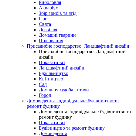
Риболовля
Акваріум
Збір грибів та ягід
Ігри
Свята
Дозвілля
Домашні тварини
Полювання
Присадибне господарство. Ландшафтний дизайн
Присадибне господарство. Ландшафтний
дизайн
Показати всі
Ландшафтний дизайн
Бджільництво
Квітництво
Сад
Домашня худоба і птахи
Город
Домоведення. Індивідуальне будівництво та
ремонт будинку
Домоведення. Індивідуальне будівництво та
ремонт будинку
Показати всі
Будівництво та ремонт будинку
Домоведення