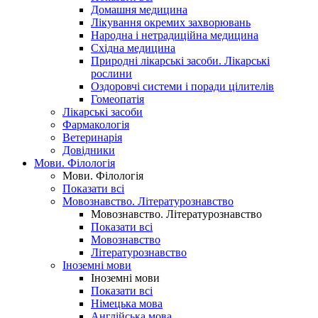
Домашня медицина
Лікування окремих захворювань
Народна і нетрадиційна медицина
Східна медицина
Природні лікарські засоби. Лікарські
рослини
Оздоровчі системи і поради цілителів
Гомеопатія
Лікарські засоби
Фармакологія
Ветеринарія
Довідники
Мови. Філологія
Мови. Філологія
Показати всі
Мовознавство. Літературознавство
Мовознавство. Літературознавство
Показати всі
Мовознавство
Літературознавство
Іноземні мови
Іноземні мови
Показати всі
Німецька мова
Англійська мова