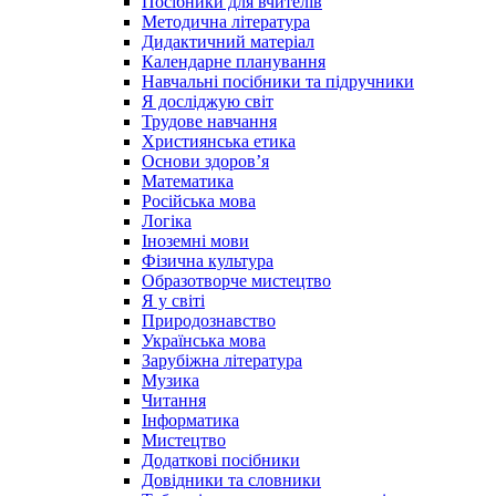
Посібники для вчителів
Методична література
Дидактичний матеріал
Календарне планування
Навчальні посібники та підручники
Я досліджую світ
Трудове навчання
Християнська етика
Основи здоров’я
Математика
Російська мова
Логіка
Іноземні мови
Фізична культура
Образотворче мистецтво
Я у світі
Природознавство
Українська мова
Зарубіжна література
Музика
Читання
Інформатика
Мистецтво
Додаткові посібники
Довідники та словники