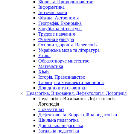
Біологія. Природознавство
Інформатика
Іноземні мови
Фізика. Астрономія
Географія. Економіка
Зарубіжна література
Трудове навчання
Фізична культура
Основи здоров’я. Валеологія
Українська мова та література
Етика
Образотворче мистецтво
Математика
Хімія
Історія. Правознавство
Таблиці та комплекти наочності
Довідники та словники
Педагогіка. Виховання. Дефектологія. Логопедія
Педагогіка. Виховання. Дефектологія.
Логопедія
Показати всі
Дефектологія. Коррекційна педагогіка
Шкільна педагогіка
Дошкільна педагогіка
Загальна педагогіка