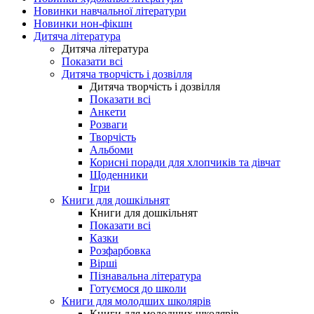
Новинки навчальної літератури
Новинки нон-фікшн
Дитяча література
Дитяча література
Показати всі
Дитяча творчість і дозвілля
Дитяча творчість і дозвілля
Показати всі
Анкети
Розваги
Творчість
Альбоми
Корисні поради для хлопчиків та дівчат
Щоденники
Ігри
Книги для дошкільнят
Книги для дошкільнят
Показати всі
Казки
Розфарбовка
Вірші
Пізнавальна література
Готуємося до школи
Книги для молодших школярів
Книги для молодших школярів