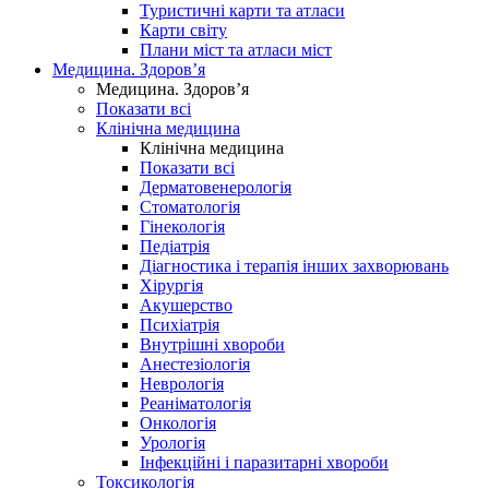
Туристичні карти та атласи
Карти світу
Плани міст та атласи міст
Медицина. Здоров’я
Медицина. Здоров’я
Показати всі
Клінічна медицина
Клінічна медицина
Показати всі
Дерматовенерологія
Стоматологія
Гінекологія
Педіатрія
Діагностика і терапія інших захворювань
Хірургія
Акушерство
Психіатрія
Внутрішні хвороби
Анестезіологія
Неврологія
Реаніматологія
Онкологія
Урологія
Інфекційні і паразитарні хвороби
Токсикологія