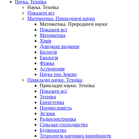
Наука. Техніка
Наука. Техніка
Показати всі
Математика. Природничі науки
Математика. Природничі науки
Показати всі
Математика
Хімія
Довідкові видання
Біологія
Екологія
Фізика
Астрономія
Наука про Землю
Прикладні науки. Техніка
Прикладні науки. Техніка
Показати всі
Техніка
Енергетика
Промисловість
Зв’язок
Радіоелектроніка
Сільське господарство
Будівництво
Технологія харчових виробництв