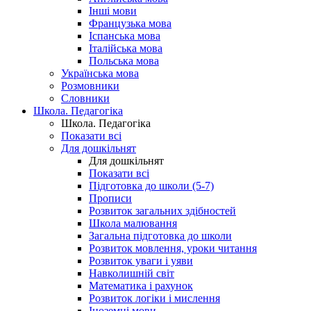
Інші мови
Французька мова
Іспанська мова
Італійська мова
Польська мова
Українська мова
Розмовники
Словники
Школа. Педагогіка
Школа. Педагогіка
Показати всі
Для дошкільнят
Для дошкільнят
Показати всі
Підготовка до школи (5-7)
Прописи
Розвиток загальних здібностей
Школа малювання
Загальна підготовка до школи
Розвиток мовлення, уроки читання
Розвиток уваги і уяви
Навколишній світ
Математика і рахунок
Розвиток логіки і мислення
Іноземні мови