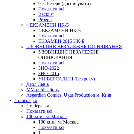
9-2. Резерв (досписувати)
Показати всі
Backlist
Резерв
4 ЕКЗАМЕНИ НК-Б
4 ЕКЗАМЕНИ НК-Б
Показати всі
ЕКЗАМЕН 2015 НК-Б
5 ЗОВНІШНЄ НЕЗАЛЕЖНЕ ОЦІНЮВАННЯ
5 ЗОВНІШНЄ НЕЗАЛЕЖНЕ
ОЦІНЮВАННЯ
Показати всі
ЗНО-2022
ЗНО-2015
УНІВЕРСАЛЬНІ (Без року)
Деол Львів
MM publications
Asgardian Comics, Ugar Production м. Київ
Поліграфія
Поліграфія
Показати всі
100 книг м. Москва
100 книг м. Москва
Показати всі
1