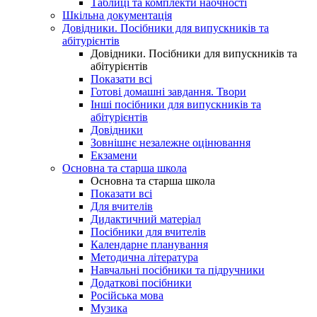
Таблиці та комплекти наочності
Шкільна документація
Довідники. Посібники для випускників та
абітурієнтів
Довідники. Посібники для випускників та
абітурієнтів
Показати всі
Готові домашні завдання. Твори
Інші посібники для випускників та
абітурієнтів
Довідники
Зовнішнє незалежне оцінювання
Екзамени
Основна та старша школа
Основна та старша школа
Показати всі
Для вчителів
Дидактичний матеріал
Посібники для вчителів
Календарне планування
Методична література
Навчальні посібники та підручники
Додаткові посібники
Російська мова
Музика