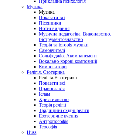
Прикладна психологія
Музика
Музика
Показати всі
Пісенники
Нотні видання
Музична педагогіка. Виконавство.
Інструментознавство
Теорія та історія музики
Самовчителі
Сольфеджіо. Акомпанемент
Вокально-хорові композиції
Композитори
Релігія. Єзотерика
Релігія. Єзотерика
Показати всі
Православ’я
Іслам
Християнство
Теорія релігії
Традиційні східні релігії
Езотеричне вчення
Антропософія
Теософія
Huss