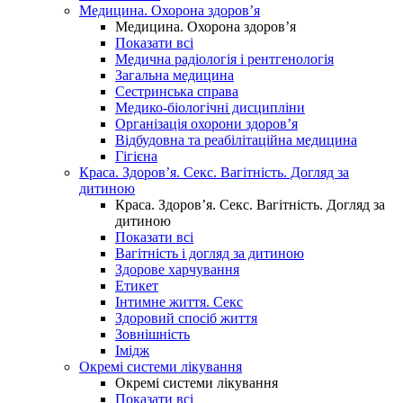
Медицина. Охорона здоров’я
Медицина. Охорона здоров’я
Показати всі
Медична радіологія і рентгенологія
Загальна медицина
Сестринська справа
Медико-біологічні дисципліни
Організація охорони здоров’я
Відбудовна та реабілітаційна медицина
Гігієна
Краса. Здоров’я. Секс. Вагітність. Догляд за
дитиною
Краса. Здоров’я. Секс. Вагітність. Догляд за
дитиною
Показати всі
Вагітність і догляд за дитиною
Здорове харчування
Етикет
Інтимне життя. Секс
Здоровий спосіб життя
Зовнішність
Імідж
Окремі системи лікування
Окремі системи лікування
Показати всі