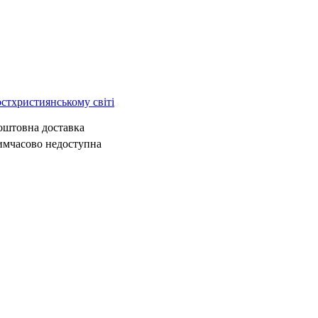
остхристиянському світі
коштовна доставка
имчасово недоступна