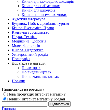
Книги для молодших школярів
Книги для найменших
Книги для школярів
Книги на іноземних мовах
Художня література
Будинок. Побут. Дозвілля. Туризм
Бізнес. Економіка. Право
Культура і суспільство
Наука. Техніка
Медицина. Здоров’я
Мови. Філологія
Школа. Педагогіка
Універсальний розділ
Поліграфія
Додаткова навігація
По авторах
По видавництвах
По навчальних класах
Новини
Підписатись на розсилку
Нова продукція Інтернет магазину
Новини Інтернет магазину Богдан
Головна