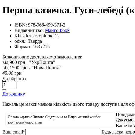
Перша казочка. Гуси-лебеді (к
ISBN:
978-966-499-371-2
Видавництво:
Манго-book
Кількість сторінок:
12
обкл.:
Тверда
Формат:
163х215
Безкоштовно доставляємо замовлення:
від 900 грн - "УкрПошта"
від 1500 грн - "Нова Пошта"
45.00
грн
До обраних
До кошику
Нажаль це максимальна кількість цього товару доступна для о
Повідоми
Оплата карткою Зимова Єпідтримка та Національний кешбек
Дякуємо.
тимчасово недоступна
Ваше ім`
Ваш email
*
Будь ласка, кор