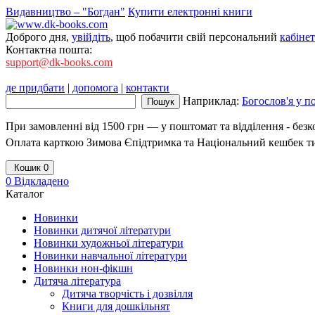
Видавництво – "Богдан"
Купити електронні книги
Доброго дня,
увійдіть
, щоб побачити свій персональний
кабінет
Контактна пошта:
support@dk-books.com
де придбати
|
допомога
|
контакти
Наприклад:
Богослов'я у п
При замовленні від 1500 грн — у поштомат та відділення - без
Оплата карткою Зимова Єпідтримка та Національний кешбек т
Кошик
0
0
Відкладено
Каталог
Новинки
Новинки дитячої літератури
Новинки художньої літератури
Новинки навчальної літератури
Новинки нон-фікшн
Дитяча література
Дитяча творчість і дозвілля
Книги для дошкільнят