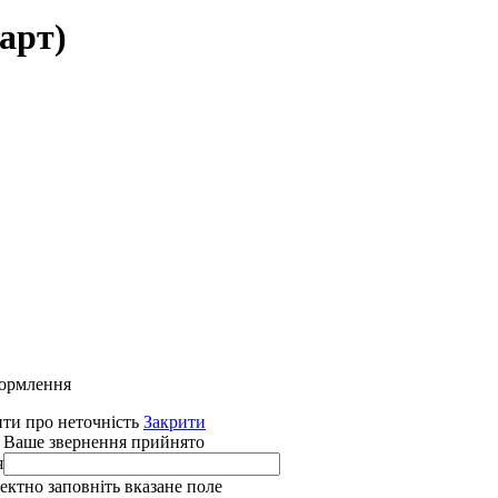
арт)
формлення
ти про неточність
Закрити
 Ваше звернення прийнято
я
ректно заповніть вказане поле