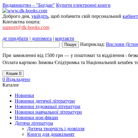
Видавництво – "Богдан"
Купити електронні книги
Доброго дня,
увійдіть
, щоб побачити свій персональний
кабінет
Контактна пошта:
support@dk-books.com
де придбати
|
допомога
|
контакти
Наприклад:
Вислови (Істи
При замовленні від 1500 грн — у поштомат та відділення - без
Оплата карткою Зимова Єпідтримка та Національний кешбек т
Кошик
0
0
Відкладено
Каталог
Новинки
Новинки дитячої літератури
Новинки художньої літератури
Новинки навчальної літератури
Новинки нон-фікшн
Дитяча література
Дитяча творчість і дозвілля
Книги для дошкільнят