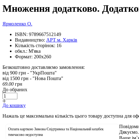
Множення додатково. Додатко
Ярмоленко О.
ISBN:
9789667512149
Видавництво:
АРТ м. Харків
Кількість сторінок:
16
обкл.:
М'яка
Формат:
200х260
Безкоштовно доставляємо замовлення:
від 900 грн - "УкрПошта"
від 1500 грн - "Нова Пошта"
69.00
грн
До обраних
До кошику
Нажаль це максимальна кількість цього товару доступна для о
Повідоми
Оплата карткою Зимова Єпідтримка та Національний кешбек
Дякуємо.
тимчасово недоступна
Ваше ім`