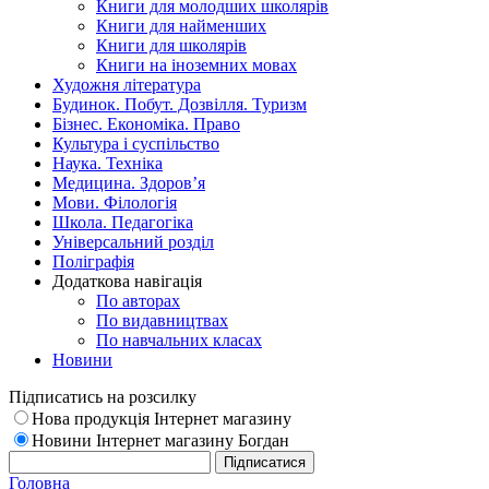
Книги для молодших школярів
Книги для найменших
Книги для школярів
Книги на іноземних мовах
Художня література
Будинок. Побут. Дозвілля. Туризм
Бізнес. Економіка. Право
Культура і суспільство
Наука. Техніка
Медицина. Здоров’я
Мови. Філологія
Школа. Педагогіка
Універсальний розділ
Поліграфія
Додаткова навігація
По авторах
По видавництвах
По навчальних класах
Новини
Підписатись на розсилку
Нова продукція Інтернет магазину
Новини Інтернет магазину Богдан
Головна