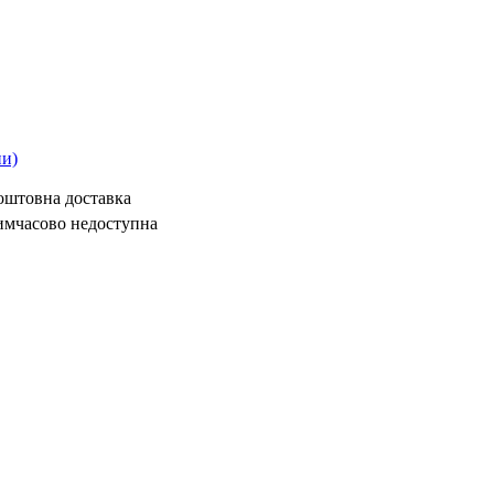
ни)
коштовна доставка
имчасово недоступна