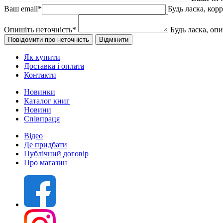
Ваш email
*
Будь ласка, кор
Опишіть неточність
*
Будь ласка, оп
Як купити
Доставка і оплата
Контакти
Новинки
Каталог книг
Новини
Співпраця
Відео
Де придбати
Публічний договір
Про магазин