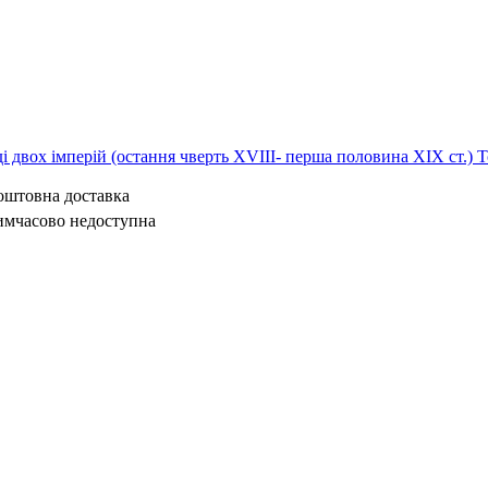
ді двох імперій (остання чверть XVIII- перша половина ХІХ ст.) Т
коштовна доставка
имчасово недоступна