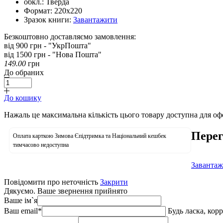
обкл.:
Тверда
Формат:
220х220
Зразок книги:
Завантажити
Безкоштовно доставляємо замовлення:
від 900 грн - "УкрПошта"
від 1500 грн - "Нова Пошта"
149.00
грн
До обраних
До кошику
Нажаль це максимальна кількість цього товару доступна для о
Перег
Оплата карткою Зимова Єпідтримка та Національний кешбек
тимчасово недоступна
Завантаж
Повідомити про неточність
Закрити
Дякуємо. Ваше звернення прийнято
Ваше ім`я
Ваш email
*
Будь ласка, кор