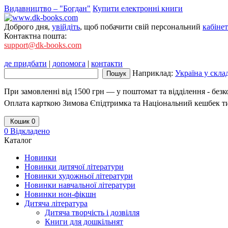
Видавництво – "Богдан"
Купити електронні книги
Доброго дня,
увійдіть
, щоб побачити свій персональний
кабінет
Контактна пошта:
support@dk-books.com
де придбати
|
допомога
|
контакти
Наприклад:
Україна у скла
При замовленні від 1500 грн — у поштомат та відділення - без
Оплата карткою Зимова Єпідтримка та Національний кешбек т
Кошик
0
0
Відкладено
Каталог
Новинки
Новинки дитячої літератури
Новинки художньої літератури
Новинки навчальної літератури
Новинки нон-фікшн
Дитяча література
Дитяча творчість і дозвілля
Книги для дошкільнят