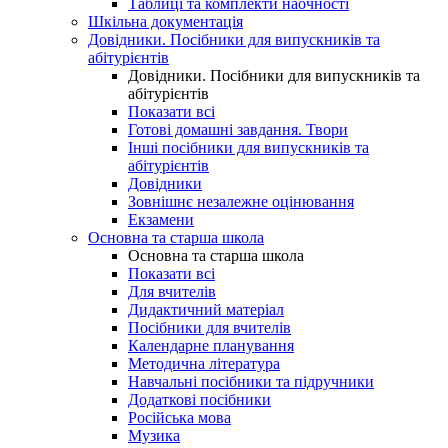
Таблиці та комплекти наочності
Шкільна документація
Довідники. Посібники для випускників та
абітурієнтів
Довідники. Посібники для випускників та
абітурієнтів
Показати всі
Готові домашні завдання. Твори
Інші посібники для випускників та
абітурієнтів
Довідники
Зовнішнє незалежне оцінювання
Екзамени
Основна та старша школа
Основна та старша школа
Показати всі
Для вчителів
Дидактичний матеріал
Посібники для вчителів
Календарне планування
Методична література
Навчальні посібники та підручники
Додаткові посібники
Російська мова
Музика