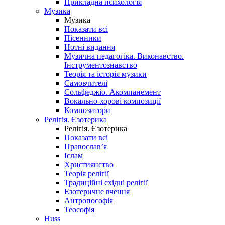
Прикладна психологія
Музика
Музика
Показати всі
Пісенники
Нотні видання
Музична педагогіка. Виконавство.
Інструментознавство
Теорія та історія музики
Самовчителі
Сольфеджіо. Акомпанемент
Вокально-хорові композиції
Композитори
Релігія. Єзотерика
Релігія. Єзотерика
Показати всі
Православ’я
Іслам
Християнство
Теорія релігії
Традиційні східні релігії
Езотеричне вчення
Антропософія
Теософія
Huss