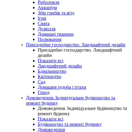
Риболовля
Акваріум
Збір грибів та ягід
Ігри
Свята
Дозвілля
Домашні тварини
Полювання
Присадибне господарство. Ландшафтний дизайн
Присадибне господарство. Ландшафтний
дизайн
Показати всі
Ландшафтний дизайн
Бджільництво
Квітництво
Сад
Домашня худоба і птахи
Город
Домоведення. Індивідуальне будівництво та
ремонт будинку
Домоведення. Індивідуальне будівництво та
ремонт будинку
Показати всі
Будівництво та ремонт будинку
Домоведення