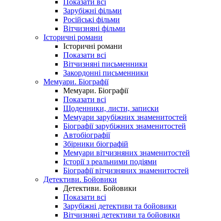
Показати всі
Зарубіжні фільми
Російські фільми
Вітчизняні фільми
Історичні романи
Історичні романи
Показати всі
Вітчизняні письменники
Закордонні письменники
Мемуари. Біографії
Мемуари. Біографії
Показати всі
Щоденники, листи, записки
Мемуари зарубіжних знаменитостей
Біографії зарубіжних знаменитостей
Автобіографії
Збірники біографій
Мемуари вітчизняних знаменитостей
Історії з реальними подіями
Біографії вітчизняних знаменитостей
Детективи. Бойовики
Детективи. Бойовики
Показати всі
Зарубіжні детективи та бойовики
Вітчизняні детективи та бойовики