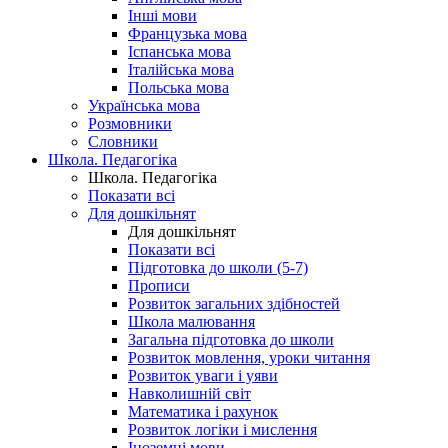
Інші мови
Французька мова
Іспанська мова
Італійська мова
Польська мова
Українська мова
Розмовники
Словники
Школа. Педагогіка
Школа. Педагогіка
Показати всі
Для дошкільнят
Для дошкільнят
Показати всі
Підготовка до школи (5-7)
Прописи
Розвиток загальних здібностей
Школа малювання
Загальна підготовка до школи
Розвиток мовлення, уроки читання
Розвиток уваги і уяви
Навколишній світ
Математика і рахунок
Розвиток логіки і мислення
Іноземні мови