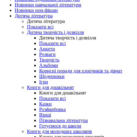
Новинки навчальної літератури
Новинки нон-фікшн
Дитяча література
Дитяча література
Показати всі
Дитяча творчість і дозвілля
Дитяча творчість і дозвілля
Показати всі
Анкети
Розваги
Творчість
Альбоми
Корисні поради для хлопчиків та дівчат
Щоденники
Ігри
Книги для дошкільнят
Книги для дошкільнят
Показати всі
Казки
Розфарбовка
Вірші
Пізнавальна література
Готуємося до школи
Книги для молодших школярів
Книги для молодших школярів