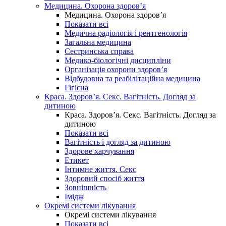
Медицина. Охорона здоров’я
Медицина. Охорона здоров’я
Показати всі
Медична радіологія і рентгенологія
Загальна медицина
Сестринська справа
Медико-біологічні дисципліни
Організація охорони здоров’я
Відбудовна та реабілітаційна медицина
Гігієна
Краса. Здоров’я. Секс. Вагітність. Догляд за
дитиною
Краса. Здоров’я. Секс. Вагітність. Догляд за
дитиною
Показати всі
Вагітність і догляд за дитиною
Здорове харчування
Етикет
Інтимне життя. Секс
Здоровий спосіб життя
Зовнішність
Імідж
Окремі системи лікування
Окремі системи лікування
Показати всі