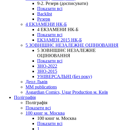
9-2. Резерв (досписувати)
Показати всі
Backlist
Резерв
4 ЕКЗАМЕНИ НК-Б
4 ЕКЗАМЕНИ НК-Б
Показати всі
ЕКЗАМЕН 2015 НК-Б
5 ЗОВНІШНЄ НЕЗАЛЕЖНЕ ОЦІНЮВАННЯ
5 ЗОВНІШНЄ НЕЗАЛЕЖНЕ
ОЦІНЮВАННЯ
Показати всі
ЗНО-2022
ЗНО-2015
УНІВЕРСАЛЬНІ (Без року)
Деол Львів
MM publications
Asgardian Comics, Ugar Production м. Київ
Поліграфія
Поліграфія
Показати всі
100 книг м. Москва
100 книг м. Москва
Показати всі
1