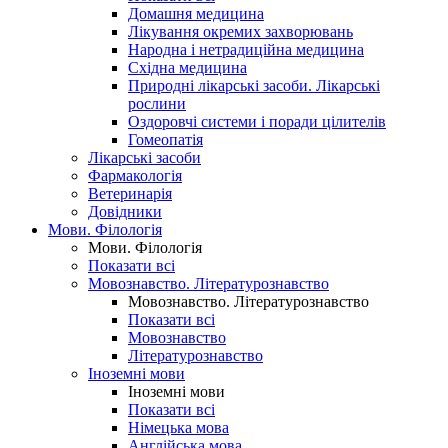
Домашня медицина
Лікування окремих захворювань
Народна і нетрадиційна медицина
Східна медицина
Природні лікарські засоби. Лікарські
рослини
Оздоровчі системи і поради цілителів
Гомеопатія
Лікарські засоби
Фармакологія
Ветеринарія
Довідники
Мови. Філологія
Мови. Філологія
Показати всі
Мовознавство. Літературознавство
Мовознавство. Літературознавство
Показати всі
Мовознавство
Літературознавство
Іноземні мови
Іноземні мови
Показати всі
Німецька мова
Англійська мова