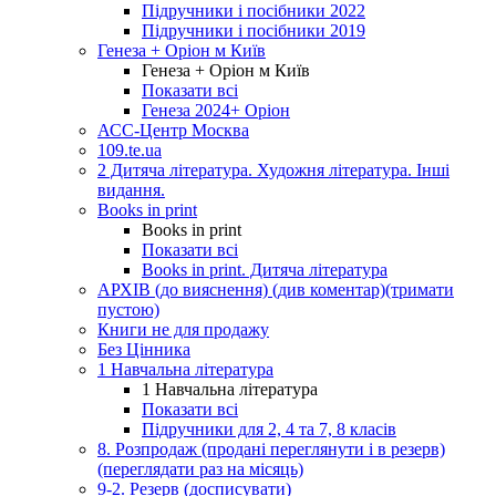
Підручники і посібники 2022
Підручники і посібники 2019
Генеза + Оріон м Київ
Генеза + Оріон м Київ
Показати всі
Генеза 2024+ Оріон
АСС-Центр Москва
109.te.ua
2 Дитяча література. Художня література. Інші
видання.
Books in print
Books in print
Показати всі
Books in print. Дитяча література
АРХІВ (до вияснення) (див коментар)(тримати
пустою)
Книги не для продажу
Без Цінника
1 Навчальна література
1 Навчальна література
Показати всі
Підручники для 2, 4 та 7, 8 класів
8. Розпродаж (продані переглянути і в резерв)
(переглядати раз на місяць)
9-2. Резерв (досписувати)