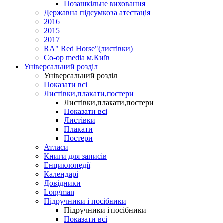
Позашкільне виховання
Державна підсумкова атестація
2016
2015
2017
RA" Red Horse"(листівки)
Co-op media м.Київ
Універсальний розділ
Універсальний розділ
Показати всі
Листівки,плакати,постери
Листівки,плакати,постери
Показати всі
Листівки
Плакати
Постери
Атласи
Книги для записів
Енциклопедії
Календарі
Довідники
Longman
Підручники і посібники
Підручники і посібники
Показати всі