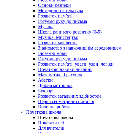
Основи безпеки
Методична література
Розвиток пам’яті
Готуємо руку до письма
Музика
Школа раннього розвитку (0-5)
Музика. Мистецтво
Розвиток мовлення
Знайомство з навколишнім середовищем
Іноземні мови
Готуємо руку до письма
Розвиток пам’яті, уваги, уяви, логіки
Початкові навики читання
Математика і рахунок
Абетки
Дрібна моторика
Букварі
Розвиток загальних здібностей
Перші геометричні поняття
Виховна робота
Початкова школа
Початкова школа
Показати всі
Для вчителів