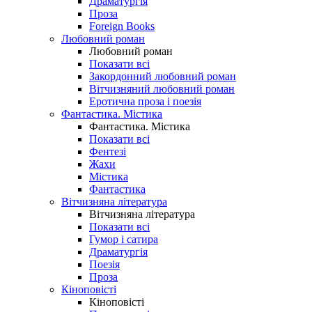
Драматургія
Проза
Foreign Books
Любовний роман
Любовний роман
Показати всі
Закордонний любовний роман
Вітчизняний любовний роман
Еротична проза і поезія
Фантастика. Містика
Фантастика. Містика
Показати всі
Фентезі
Жахи
Містика
Фантастика
Вітчизняна література
Вітчизняна література
Показати всі
Гумор і сатира
Драматургія
Поезія
Проза
Кіноповісті
Кіноповісті