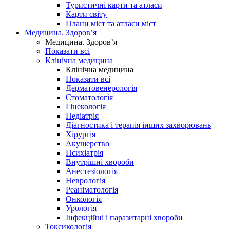
Туристичні карти та атласи
Карти світу
Плани міст та атласи міст
Медицина. Здоров’я
Медицина. Здоров’я
Показати всі
Клінічна медицина
Клінічна медицина
Показати всі
Дерматовенерологія
Стоматологія
Гінекологія
Педіатрія
Діагностика і терапія інших захворювань
Хірургія
Акушерство
Психіатрія
Внутрішні хвороби
Анестезіологія
Неврологія
Реаніматологія
Онкологія
Урологія
Інфекційні і паразитарні хвороби
Токсикологія