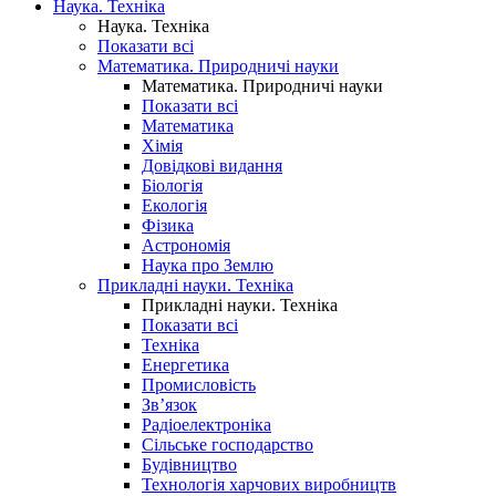
Наука. Техніка
Наука. Техніка
Показати всі
Математика. Природничі науки
Математика. Природничі науки
Показати всі
Математика
Хімія
Довідкові видання
Біологія
Екологія
Фізика
Астрономія
Наука про Землю
Прикладні науки. Техніка
Прикладні науки. Техніка
Показати всі
Техніка
Енергетика
Промисловість
Зв’язок
Радіоелектроніка
Сільське господарство
Будівництво
Технологія харчових виробництв