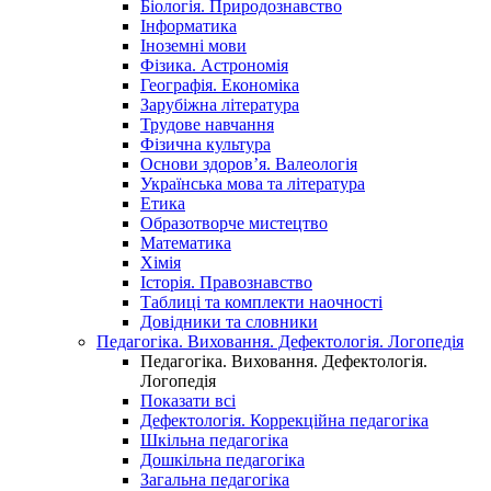
Біологія. Природознавство
Інформатика
Іноземні мови
Фізика. Астрономія
Географія. Економіка
Зарубіжна література
Трудове навчання
Фізична культура
Основи здоров’я. Валеологія
Українська мова та література
Етика
Образотворче мистецтво
Математика
Хімія
Історія. Правознавство
Таблиці та комплекти наочності
Довідники та словники
Педагогіка. Виховання. Дефектологія. Логопедія
Педагогіка. Виховання. Дефектологія.
Логопедія
Показати всі
Дефектологія. Коррекційна педагогіка
Шкільна педагогіка
Дошкільна педагогіка
Загальна педагогіка