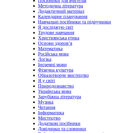
Посібники для вчителів
Методична література
Дидактичний матеріал
Календарне планування
Навчальні посібники та підручники
Я досліджую світ
Трудове навчання
Християнська етика
Основи здоров’я
Математика
Російська мова
Логіка
Іноземні мови
Фізична культура
Образотворче мистецтво
Я у світі
Природознавство
Українська мова
Зарубіжна література
Музика
Читання
Інформатика
Мистецтво
Додаткові посібники
Довідники та словники