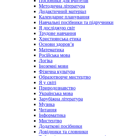
Посібники для вчителів
Методична література
Дидактичний матеріал
Календарне планування
Навчальні посібники та підручники
Я досліджую світ
Трудове навчання
Християнська етика
Основи здоров’я
Математика
Російська мова
Логіка
Іноземні мови
Фізична культура
Образотворче мистецтво
Я у світі
Природознавство
Українська мова
Зарубіжна література
Музика
Читання
Інформатика
Мистецтво
Додаткові посібники
Довідники та словники