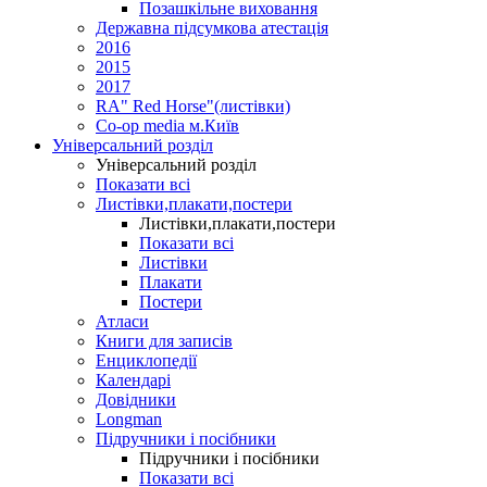
Позашкільне виховання
Державна підсумкова атестація
2016
2015
2017
RA" Red Horse"(листівки)
Co-op media м.Київ
Універсальний розділ
Універсальний розділ
Показати всі
Листівки,плакати,постери
Листівки,плакати,постери
Показати всі
Листівки
Плакати
Постери
Атласи
Книги для записів
Енциклопедії
Календарі
Довідники
Longman
Підручники і посібники
Підручники і посібники
Показати всі