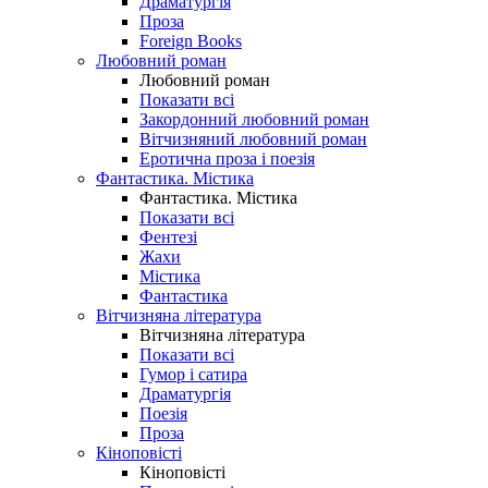
Драматургія
Проза
Foreign Books
Любовний роман
Любовний роман
Показати всі
Закордонний любовний роман
Вітчизняний любовний роман
Еротична проза і поезія
Фантастика. Містика
Фантастика. Містика
Показати всі
Фентезі
Жахи
Містика
Фантастика
Вітчизняна література
Вітчизняна література
Показати всі
Гумор і сатира
Драматургія
Поезія
Проза
Кіноповісті
Кіноповісті