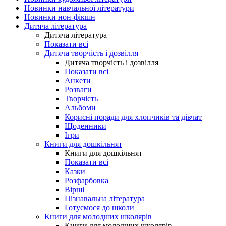
Новинки навчальної літератури
Новинки нон-фікшн
Дитяча література
Дитяча література
Показати всі
Дитяча творчість і дозвілля
Дитяча творчість і дозвілля
Показати всі
Анкети
Розваги
Творчість
Альбоми
Корисні поради для хлопчиків та дівчат
Щоденники
Ігри
Книги для дошкільнят
Книги для дошкільнят
Показати всі
Казки
Розфарбовка
Вірші
Пізнавальна література
Готуємося до школи
Книги для молодших школярів
Книги для молодших школярів