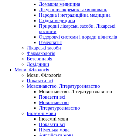
Домашня медицина
Лікування окремих захворювань
Народна і нетрадиційна медицина
Східна медицина
Природні лікарські засоби. Лікарські
рослини
Оздоровчі системи і поради цілителів
Гомеопатія
Лікарські засоби
Фармакологія
Ветеринарія
Довідники
Мови. Філологія
Мови. Філологія
Показати всі
Мовознавство. Літературознавство
Мовознавство. Літературознавство
Показати всі
Мовознавство
Літературознавство
Іноземні мови
Іноземні мови
Показати всі
Німецька мова
Англійська мова