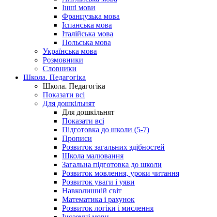
Інші мови
Французька мова
Іспанська мова
Італійська мова
Польська мова
Українська мова
Розмовники
Словники
Школа. Педагогіка
Школа. Педагогіка
Показати всі
Для дошкільнят
Для дошкільнят
Показати всі
Підготовка до школи (5-7)
Прописи
Розвиток загальних здібностей
Школа малювання
Загальна підготовка до школи
Розвиток мовлення, уроки читання
Розвиток уваги і уяви
Навколишній світ
Математика і рахунок
Розвиток логіки і мислення
Іноземні мови