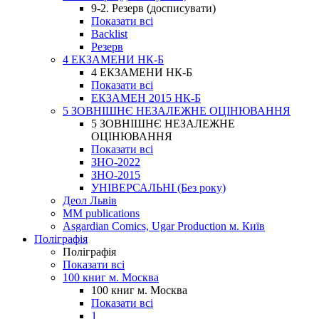
9-2. Резерв (досписувати)
Показати всі
Backlist
Резерв
4 ЕКЗАМЕНИ НК-Б
4 ЕКЗАМЕНИ НК-Б
Показати всі
ЕКЗАМЕН 2015 НК-Б
5 ЗОВНІШНЄ НЕЗАЛЕЖНЕ ОЦІНЮВАННЯ
5 ЗОВНІШНЄ НЕЗАЛЕЖНЕ
ОЦІНЮВАННЯ
Показати всі
ЗНО-2022
ЗНО-2015
УНІВЕРСАЛЬНІ (Без року)
Деол Львів
MM publications
Asgardian Comics, Ugar Production м. Київ
Поліграфія
Поліграфія
Показати всі
100 книг м. Москва
100 книг м. Москва
Показати всі
1