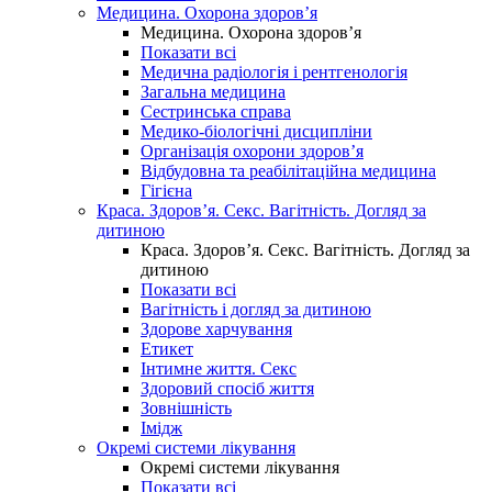
Медицина. Охорона здоров’я
Медицина. Охорона здоров’я
Показати всі
Медична радіологія і рентгенологія
Загальна медицина
Сестринська справа
Медико-біологічні дисципліни
Організація охорони здоров’я
Відбудовна та реабілітаційна медицина
Гігієна
Краса. Здоров’я. Секс. Вагітність. Догляд за
дитиною
Краса. Здоров’я. Секс. Вагітність. Догляд за
дитиною
Показати всі
Вагітність і догляд за дитиною
Здорове харчування
Етикет
Інтимне життя. Секс
Здоровий спосіб життя
Зовнішність
Імідж
Окремі системи лікування
Окремі системи лікування
Показати всі