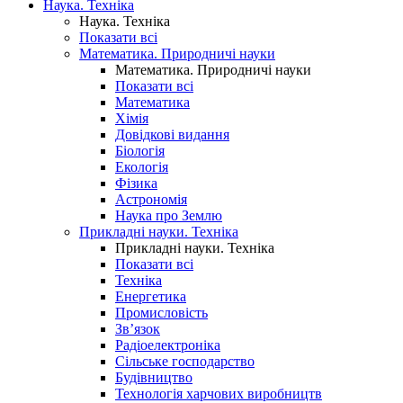
Наука. Техніка
Наука. Техніка
Показати всі
Математика. Природничі науки
Математика. Природничі науки
Показати всі
Математика
Хімія
Довідкові видання
Біологія
Екологія
Фізика
Астрономія
Наука про Землю
Прикладні науки. Техніка
Прикладні науки. Техніка
Показати всі
Техніка
Енергетика
Промисловість
Зв’язок
Радіоелектроніка
Сільське господарство
Будівництво
Технологія харчових виробництв