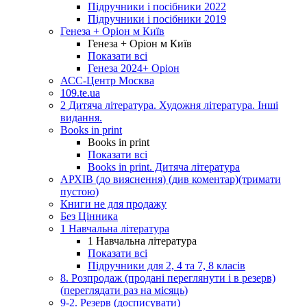
Підручники і посібники 2022
Підручники і посібники 2019
Генеза + Оріон м Київ
Генеза + Оріон м Київ
Показати всі
Генеза 2024+ Оріон
АСС-Центр Москва
109.te.ua
2 Дитяча література. Художня література. Інші
видання.
Books in print
Books in print
Показати всі
Books in print. Дитяча література
АРХІВ (до вияснення) (див коментар)(тримати
пустою)
Книги не для продажу
Без Цінника
1 Навчальна література
1 Навчальна література
Показати всі
Підручники для 2, 4 та 7, 8 класів
8. Розпродаж (продані переглянути і в резерв)
(переглядати раз на місяць)
9-2. Резерв (досписувати)