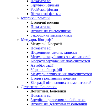
Показати всі
Зарубіжні фільми
Російські фільми
Вітчизняні фільми
Історичні романи
Історичні романи
Показати всі
Вітчизняні письменники
Закордонні письменники
Мемуари. Біографії
Мемуари. Біографії
Показати всі
Щоденники, листи, записки
Мемуари зарубіжних знаменитостей
Біографії зарубіжних знаменитостей
Автобіографії
Збірники біографій
Мемуари вітчизняних знаменитостей
Історії з реальними подіями
Біографії вітчизняних знаменитостей
Детективи. Бойовики
Детективи. Бойовики
Показати всі
Зарубіжні детективи та бойовики
Вітчизняні детективи та бойовики