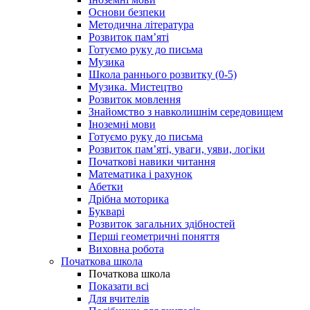
Основи безпеки
Методична література
Розвиток пам’яті
Готуємо руку до письма
Музика
Школа раннього розвитку (0-5)
Музика. Мистецтво
Розвиток мовлення
Знайомство з навколишнім середовищем
Іноземні мови
Готуємо руку до письма
Розвиток пам’яті, уваги, уяви, логіки
Початкові навики читання
Математика і рахунок
Абетки
Дрібна моторика
Букварі
Розвиток загальних здібностей
Перші геометричні поняття
Виховна робота
Початкова школа
Початкова школа
Показати всі
Для вчителів