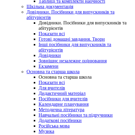
Таблиці та комплекти наочності
Шкільна документація
Довідники. Посібники для випускників та
абітурієнтів
Довідники. Посібники для випускників та
абітурієнтів
Показати всі
Готові домашні завдання. Твори
Інші посібники для випускників та
абітурієнтів
Довідники
Зовнішнє незалежне оцінювання
Екзамени
Основна та старша школа
Основна та старша школа
Показати всі
Для вчителів
Дидактичний матеріал
Посібники для вчителів
Календарне планування
Методична література
Навчальні посібники та підручники
Додаткові посібники
Російська мова
Музика