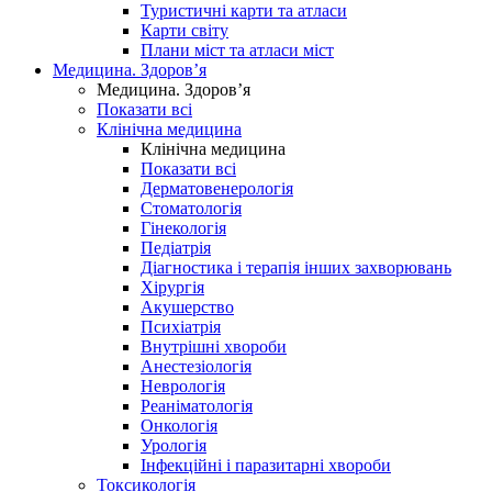
Туристичні карти та атласи
Карти світу
Плани міст та атласи міст
Медицина. Здоров’я
Медицина. Здоров’я
Показати всі
Клінічна медицина
Клінічна медицина
Показати всі
Дерматовенерологія
Стоматологія
Гінекологія
Педіатрія
Діагностика і терапія інших захворювань
Хірургія
Акушерство
Психіатрія
Внутрішні хвороби
Анестезіологія
Неврологія
Реаніматологія
Онкологія
Урологія
Інфекційні і паразитарні хвороби
Токсикологія