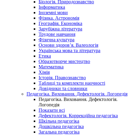
Біологія. Природознавство
Інформатика
Іноземні мови
Фізика. Астрономія
Географія. Економіка
Зарубіжна література
Трудове навчання
Фізична культура
Основи здоров’я. Валеологія
Українська мова та література
Етика
Образотворче мистецтво
Математика
Хімія
Історія. Правознавство
Таблиці та комплекти наочності
Довідники та словники
Педагогіка. Виховання. Дефектологія. Логопедія
Педагогіка. Виховання. Дефектологія.
Логопедія
Показати всі
Дефектологія. Коррекційна педагогіка
Шкільна педагогіка
Дошкільна педагогіка
Загальна педагогіка