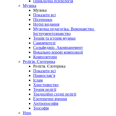
Прикладна психологія
Музика
Музика
Показати всі
Пісенники
Нотні видання
Музична педагогіка. Виконавство.
Інструментознавство
Теорія та історія музики
Самовчителі
Сольфеджіо. Акомпанемент
Вокально-хорові композиції
Композитори
Релігія. Єзотерика
Релігія. Єзотерика
Показати всі
Православ’я
Іслам
Християнство
Теорія релігії
Традиційні східні релігії
Езотеричне вчення
Антропософія
Теософія
Huss