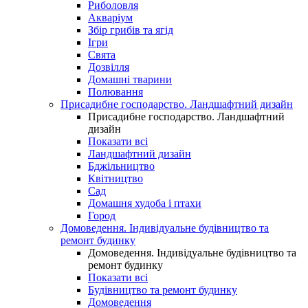
Риболовля
Акваріум
Збір грибів та ягід
Ігри
Свята
Дозвілля
Домашні тварини
Полювання
Присадибне господарство. Ландшафтний дизайн
Присадибне господарство. Ландшафтний
дизайн
Показати всі
Ландшафтний дизайн
Бджільництво
Квітництво
Сад
Домашня худоба і птахи
Город
Домоведення. Індивідуальне будівництво та
ремонт будинку
Домоведення. Індивідуальне будівництво та
ремонт будинку
Показати всі
Будівництво та ремонт будинку
Домоведення