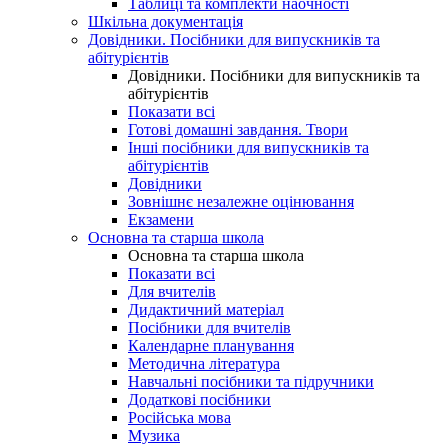
Таблиці та комплекти наочності
Шкільна документація
Довідники. Посібники для випускників та
абітурієнтів
Довідники. Посібники для випускників та
абітурієнтів
Показати всі
Готові домашні завдання. Твори
Інші посібники для випускників та
абітурієнтів
Довідники
Зовнішнє незалежне оцінювання
Екзамени
Основна та старша школа
Основна та старша школа
Показати всі
Для вчителів
Дидактичний матеріал
Посібники для вчителів
Календарне планування
Методична література
Навчальні посібники та підручники
Додаткові посібники
Російська мова
Музика