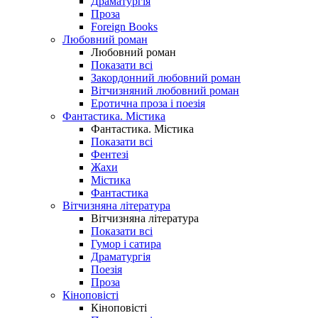
Драматургія
Проза
Foreign Books
Любовний роман
Любовний роман
Показати всі
Закордонний любовний роман
Вітчизняний любовний роман
Еротична проза і поезія
Фантастика. Містика
Фантастика. Містика
Показати всі
Фентезі
Жахи
Містика
Фантастика
Вітчизняна література
Вітчизняна література
Показати всі
Гумор і сатира
Драматургія
Поезія
Проза
Кіноповісті
Кіноповісті