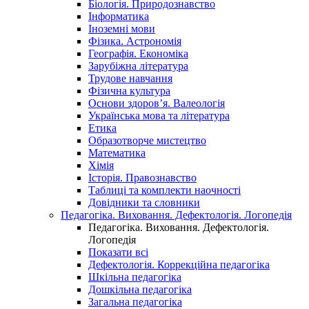
Біологія. Природознавство
Інформатика
Іноземні мови
Фізика. Астрономія
Географія. Економіка
Зарубіжна література
Трудове навчання
Фізична культура
Основи здоров’я. Валеологія
Українська мова та література
Етика
Образотворче мистецтво
Математика
Хімія
Історія. Правознавство
Таблиці та комплекти наочності
Довідники та словники
Педагогіка. Виховання. Дефектологія. Логопедія
Педагогіка. Виховання. Дефектологія.
Логопедія
Показати всі
Дефектологія. Коррекційна педагогіка
Шкільна педагогіка
Дошкільна педагогіка
Загальна педагогіка