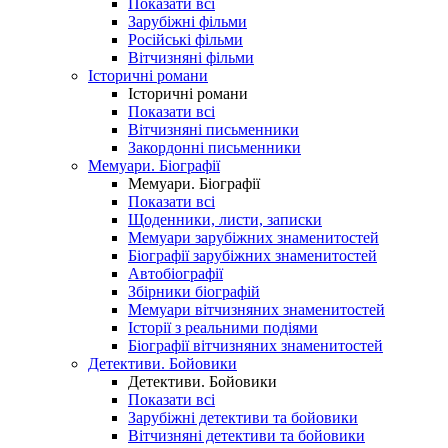
Показати всі
Зарубіжні фільми
Російські фільми
Вітчизняні фільми
Історичні романи
Історичні романи
Показати всі
Вітчизняні письменники
Закордонні письменники
Мемуари. Біографії
Мемуари. Біографії
Показати всі
Щоденники, листи, записки
Мемуари зарубіжних знаменитостей
Біографії зарубіжних знаменитостей
Автобіографії
Збірники біографій
Мемуари вітчизняних знаменитостей
Історії з реальними подіями
Біографії вітчизняних знаменитостей
Детективи. Бойовики
Детективи. Бойовики
Показати всі
Зарубіжні детективи та бойовики
Вітчизняні детективи та бойовики