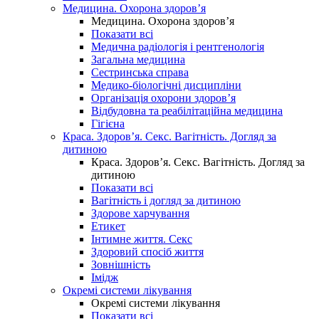
Медицина. Охорона здоров’я
Медицина. Охорона здоров’я
Показати всі
Медична радіологія і рентгенологія
Загальна медицина
Сестринська справа
Медико-біологічні дисципліни
Організація охорони здоров’я
Відбудовна та реабілітаційна медицина
Гігієна
Краса. Здоров’я. Секс. Вагітність. Догляд за
дитиною
Краса. Здоров’я. Секс. Вагітність. Догляд за
дитиною
Показати всі
Вагітність і догляд за дитиною
Здорове харчування
Етикет
Інтимне життя. Секс
Здоровий спосіб життя
Зовнішність
Імідж
Окремі системи лікування
Окремі системи лікування
Показати всі