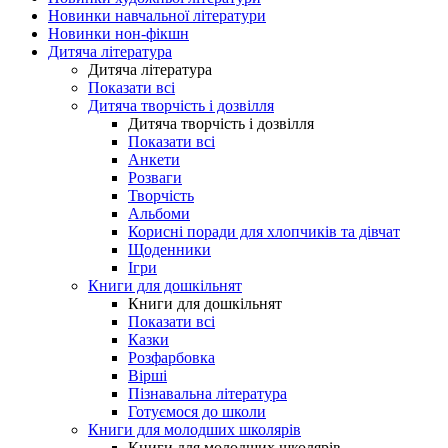
Новинки навчальної літератури
Новинки нон-фікшн
Дитяча література
Дитяча література
Показати всі
Дитяча творчість і дозвілля
Дитяча творчість і дозвілля
Показати всі
Анкети
Розваги
Творчість
Альбоми
Корисні поради для хлопчиків та дівчат
Щоденники
Ігри
Книги для дошкільнят
Книги для дошкільнят
Показати всі
Казки
Розфарбовка
Вірші
Пізнавальна література
Готуємося до школи
Книги для молодших школярів
Книги для молодших школярів