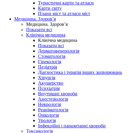
Туристичні карти та атласи
Карти світу
Плани міст та атласи міст
Медицина. Здоров’я
Медицина. Здоров’я
Показати всі
Клінічна медицина
Клінічна медицина
Показати всі
Дерматовенерологія
Стоматологія
Гінекологія
Педіатрія
Діагностика і терапія інших захворювань
Хірургія
Акушерство
Психіатрія
Внутрішні хвороби
Анестезіологія
Неврологія
Реаніматологія
Онкологія
Урологія
Інфекційні і паразитарні хвороби
Токсикологія