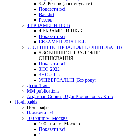
9-2. Резерв (досписувати)
Показати всі
Backlist
Резерв
4 ЕКЗАМЕНИ НК-Б
4 ЕКЗАМЕНИ НК-Б
Показати всі
ЕКЗАМЕН 2015 НК-Б
5 ЗОВНІШНЄ НЕЗАЛЕЖНЕ ОЦІНЮВАННЯ
5 ЗОВНІШНЄ НЕЗАЛЕЖНЕ
ОЦІНЮВАННЯ
Показати всі
ЗНО-2022
ЗНО-2015
УНІВЕРСАЛЬНІ (Без року)
Деол Львів
MM publications
Asgardian Comics, Ugar Production м. Київ
Поліграфія
Поліграфія
Показати всі
100 книг м. Москва
100 книг м. Москва
Показати всі
1