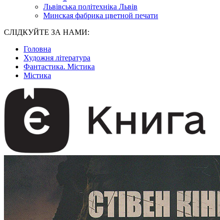
Львівська політехніка Львів
Минская фабрика цветной печати
СЛІДКУЙТЕ ЗА НАМИ:
Головна
Художня література
Фантастика. Містика
Містика