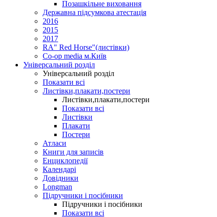
Позашкільне виховання
Державна підсумкова атестація
2016
2015
2017
RA" Red Horse"(листівки)
Co-op media м.Київ
Універсальний розділ
Універсальний розділ
Показати всі
Листівки,плакати,постери
Листівки,плакати,постери
Показати всі
Листівки
Плакати
Постери
Атласи
Книги для записів
Енциклопедії
Календарі
Довідники
Longman
Підручники і посібники
Підручники і посібники
Показати всі