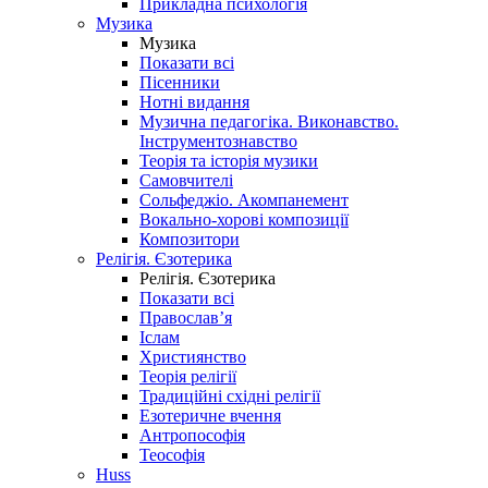
Прикладна психологія
Музика
Музика
Показати всі
Пісенники
Нотні видання
Музична педагогіка. Виконавство.
Інструментознавство
Теорія та історія музики
Самовчителі
Сольфеджіо. Акомпанемент
Вокально-хорові композиції
Композитори
Релігія. Єзотерика
Релігія. Єзотерика
Показати всі
Православ’я
Іслам
Християнство
Теорія релігії
Традиційні східні релігії
Езотеричне вчення
Антропософія
Теософія
Huss