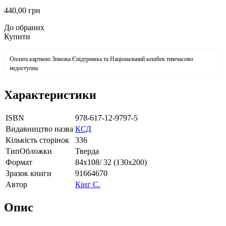
440
,00
грн
До обраних
Купити
Оплата карткою Зимова Єпідтримка та Національний кешбек тимчасово
недоступна
Характеристики
ISBN
978-617-12-9797-5
Видавництво назва
КСД
Кількість сторінок
336
ТипОбложки
Тверда
Формат
84х108/ 32 (130х200)
Зразок книги
91664670
Автор
Кінг С.
Опис