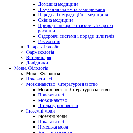
Домашня медицина
Лікування окремих захворювань
Народна і нетрадиційна медицина
Східна медицина
Природні лікарські засоби. Лікарські
рослини
Оздоровчі системи і поради цілителів
Гомеопатія
Лікарські засоби
Фармакологія
Ветеринарія
Довідники
Мови. Філологія
Мови. Філологія
Показати всі
Мовознавство. Літературознавство
Мовознавство. Літературознавство
Показати всі
Мовознавство
Літературознавство
Іноземні мови
Іноземні мови
Показати всі
Німецька мова
Англійська мова