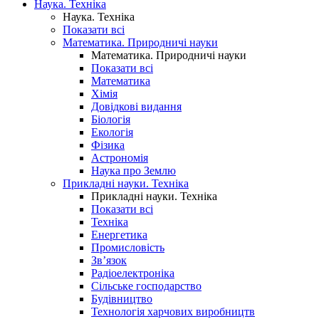
Наука. Техніка
Наука. Техніка
Показати всі
Математика. Природничі науки
Математика. Природничі науки
Показати всі
Математика
Хімія
Довідкові видання
Біологія
Екологія
Фізика
Астрономія
Наука про Землю
Прикладні науки. Техніка
Прикладні науки. Техніка
Показати всі
Техніка
Енергетика
Промисловість
Зв’язок
Радіоелектроніка
Сільське господарство
Будівництво
Технологія харчових виробництв