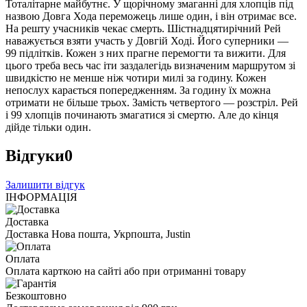
Тоталітарне майбутнє. У щорічному змаганні для хлопців під
назвою Довга Хода переможець лише один, і він отримає все.
На решту учасників чекає смерть. Шістнадцятирічний Рей
наважується взяти участь у Довгій Ході. Його суперники —
99 підлітків. Кожен з них прагне перемогти та вижити. Для
цього треба весь час іти заздалегідь визначеним маршрутом зі
швидкістю не менше ніж чотири милі за годину. Кожен
непослух карається попередженням. За годину їх можна
отримати не більше трьох. Замість четвертого — розстріл. Рей
і 99 хлопців починають змагатися зі смертю. Але до кінця
дійде тільки один.
Відгуки
0
Залишити відгук
ІНФОРМАЦІЯ
Доставка
Доставка Нова пошта, Укрпошта, Justin
Оплата
Оплата карткою на сайті або при отриманні товару
Безкоштовно