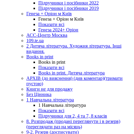
Підручники і посібники 2022
Підручники і посібники 2019
Генеза + Оріон м Київ
Генеза + Оріон м Київ
Показати всі
Генеза 2024+ Оріон
АСС-Центр Москва
109.te.ua
2 Дитяча література. Художня література. Інші
видання.
Books in print
Books in print
Показати всі
Books in print. Дитяча література
АРХІВ (до вияснення) (див коментар)(тримати
пустою)
Книги не для продажу
Без Цінника
1 Навчальна література
1 Навчальна література
Показати всі
Підручники для 2, 4 та 7, 8 класів
8. Розпродаж (продані переглянути і в резерв)
(переглядати раз на місяць)
9-2. Резерв (досписувати)