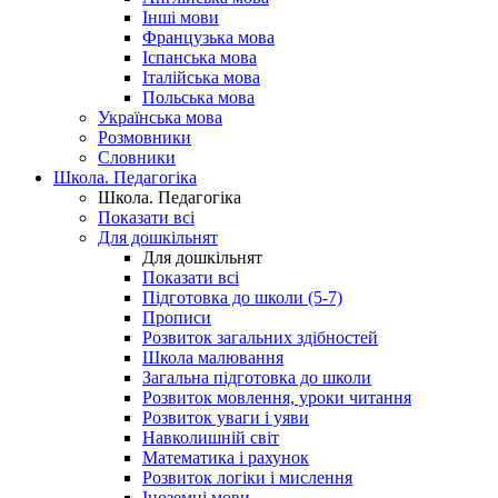
Інші мови
Французька мова
Іспанська мова
Італійська мова
Польська мова
Українська мова
Розмовники
Словники
Школа. Педагогіка
Школа. Педагогіка
Показати всі
Для дошкільнят
Для дошкільнят
Показати всі
Підготовка до школи (5-7)
Прописи
Розвиток загальних здібностей
Школа малювання
Загальна підготовка до школи
Розвиток мовлення, уроки читання
Розвиток уваги і уяви
Навколишній світ
Математика і рахунок
Розвиток логіки і мислення
Іноземні мови