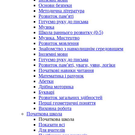
Основи безпеки
Методична література
Розвиток пам’яті
Готуємо руку до письма
Музика
Школа раннього розвитку (0-5)
Музика. Мистецтво
Розвиток мовлення
Знайомство з навколишнім середовищем
Іноземні мови
Готуємо руку до письма
Розвиток пам’яті, уваги, уяви, логіки
Початкові навики читання
Математика і рахунок
Абетки
Дрібна моторика
Букварі
Розвиток загальних здібностей
Перші геометричні поняття
Виховна робота
Початкова школа
Початкова школа
Показати всі
Для вчителів