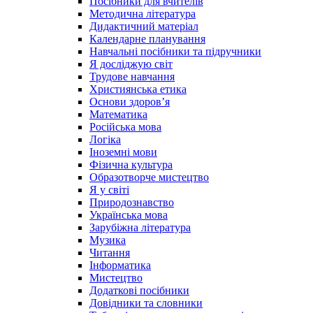
Посібники для вчителів
Методична література
Дидактичний матеріал
Календарне планування
Навчальні посібники та підручники
Я досліджую світ
Трудове навчання
Християнська етика
Основи здоров’я
Математика
Російська мова
Логіка
Іноземні мови
Фізична культура
Образотворче мистецтво
Я у світі
Природознавство
Українська мова
Зарубіжна література
Музика
Читання
Інформатика
Мистецтво
Додаткові посібники
Довідники та словники