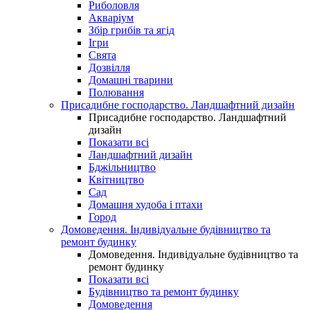
Риболовля
Акваріум
Збір грибів та ягід
Ігри
Свята
Дозвілля
Домашні тварини
Полювання
Присадибне господарство. Ландшафтний дизайн
Присадибне господарство. Ландшафтний
дизайн
Показати всі
Ландшафтний дизайн
Бджільництво
Квітництво
Сад
Домашня худоба і птахи
Город
Домоведення. Індивідуальне будівництво та
ремонт будинку
Домоведення. Індивідуальне будівництво та
ремонт будинку
Показати всі
Будівництво та ремонт будинку
Домоведення