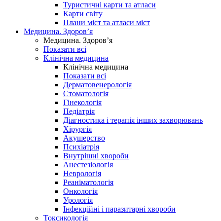
Туристичні карти та атласи
Карти світу
Плани міст та атласи міст
Медицина. Здоров’я
Медицина. Здоров’я
Показати всі
Клінічна медицина
Клінічна медицина
Показати всі
Дерматовенерологія
Стоматологія
Гінекологія
Педіатрія
Діагностика і терапія інших захворювань
Хірургія
Акушерство
Психіатрія
Внутрішні хвороби
Анестезіологія
Неврологія
Реаніматологія
Онкологія
Урологія
Інфекційні і паразитарні хвороби
Токсикологія