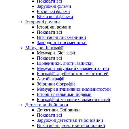
Показати всі
Зарубіжні фільми
Російські фільми
Вітчизняні фільми
Історичні романи
Історичні романи
Показати всі
Вітчизняні письменники
Закордонні письменники
Мемуари. Біографії
Мемуари. Біографії
Показати всі
Щоденники, листи, записки
Мемуари зарубіжних знаменитостей
Біографії зарубіжних знаменитостей
Автобіографії
Збірники біографій
Мемуари вітчизняних знаменитостей
Історії з реальними подіями
Біографії вітчизняних знаменитостей
Детективи. Бойовики
Детективи. Бойовики
Показати всі
Зарубіжні детективи та бойовики
Вітчизняні детективи та бойовики