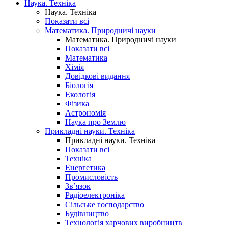
Наука. Техніка
Наука. Техніка
Показати всі
Математика. Природничі науки
Математика. Природничі науки
Показати всі
Математика
Хімія
Довідкові видання
Біологія
Екологія
Фізика
Астрономія
Наука про Землю
Прикладні науки. Техніка
Прикладні науки. Техніка
Показати всі
Техніка
Енергетика
Промисловість
Зв’язок
Радіоелектроніка
Сільське господарство
Будівництво
Технологія харчових виробництв