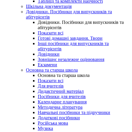
Таблиці та комплекти наочності
Шкільна документація
Довідники. Посібники для випускників та
абітурієнтів
Довідники. Посібники для випускників та
абітурієнтів
Показати всі
Готові домашні завдання. Твори
Інші посібники для випускників та
абітурієнтів
Довідники
Зовнішнє незалежне оцінювання
Екзамени
Основна та старша школа
Основна та старша школа
Показати всі
Для вчителів
Дидактичний матеріал
Посібники для вчителів
Календарне планування
Методична література
Навчальні посібники та підручники
Додаткові посібники
Російська мова
Музика