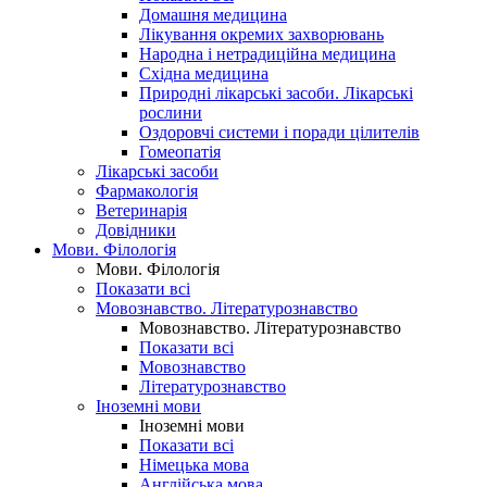
Домашня медицина
Лікування окремих захворювань
Народна і нетрадиційна медицина
Східна медицина
Природні лікарські засоби. Лікарські
рослини
Оздоровчі системи і поради цілителів
Гомеопатія
Лікарські засоби
Фармакологія
Ветеринарія
Довідники
Мови. Філологія
Мови. Філологія
Показати всі
Мовознавство. Літературознавство
Мовознавство. Літературознавство
Показати всі
Мовознавство
Літературознавство
Іноземні мови
Іноземні мови
Показати всі
Німецька мова
Англійська мова