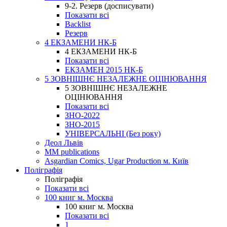
9-2. Резерв (досписувати)
Показати всі
Backlist
Резерв
4 ЕКЗАМЕНИ НК-Б
4 ЕКЗАМЕНИ НК-Б
Показати всі
ЕКЗАМЕН 2015 НК-Б
5 ЗОВНІШНЄ НЕЗАЛЕЖНЕ ОЦІНЮВАННЯ
5 ЗОВНІШНЄ НЕЗАЛЕЖНЕ
ОЦІНЮВАННЯ
Показати всі
ЗНО-2022
ЗНО-2015
УНІВЕРСАЛЬНІ (Без року)
Деол Львів
MM publications
Asgardian Comics, Ugar Production м. Київ
Поліграфія
Поліграфія
Показати всі
100 книг м. Москва
100 книг м. Москва
Показати всі
1