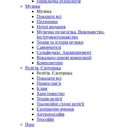
Прикладна психологія
Музика
Музика
Показати всі
Пісенники
Нотні видання
Музична педагогіка. Виконавство.
Інструментознавство
Теорія та історія музики
Самовчителі
Сольфеджіо. Акомпанемент
Вокально-хорові композиції
Композитори
Релігія. Єзотерика
Релігія. Єзотерика
Показати всі
Православ’я
Іслам
Християнство
Теорія релігії
Традиційні східні релігії
Езотеричне вчення
Антропософія
Теософія
Huss