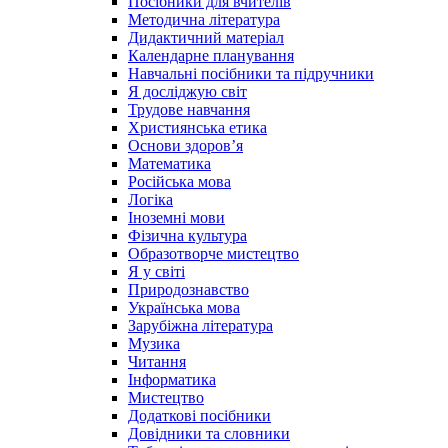
Посібники для вчителів
Методична література
Дидактичний матеріал
Календарне планування
Навчальні посібники та підручники
Я досліджую світ
Трудове навчання
Християнська етика
Основи здоров’я
Математика
Російська мова
Логіка
Іноземні мови
Фізична культура
Образотворче мистецтво
Я у світі
Природознавство
Українська мова
Зарубіжна література
Музика
Читання
Інформатика
Мистецтво
Додаткові посібники
Довідники та словники