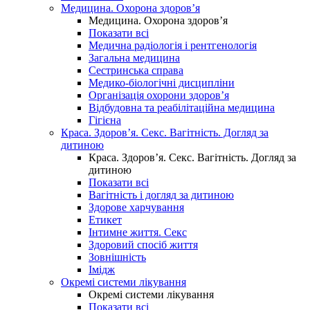
Медицина. Охорона здоров’я
Медицина. Охорона здоров’я
Показати всі
Медична радіологія і рентгенологія
Загальна медицина
Сестринська справа
Медико-біологічні дисципліни
Організація охорони здоров’я
Відбудовна та реабілітаційна медицина
Гігієна
Краса. Здоров’я. Секс. Вагітність. Догляд за
дитиною
Краса. Здоров’я. Секс. Вагітність. Догляд за
дитиною
Показати всі
Вагітність і догляд за дитиною
Здорове харчування
Етикет
Інтимне життя. Секс
Здоровий спосіб життя
Зовнішність
Імідж
Окремі системи лікування
Окремі системи лікування
Показати всі