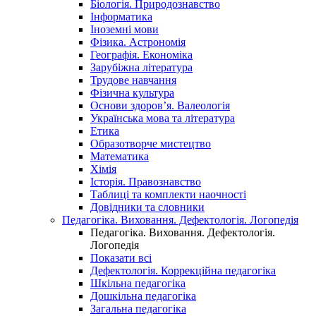
Біологія. Природознавство
Інформатика
Іноземні мови
Фізика. Астрономія
Географія. Економіка
Зарубіжна література
Трудове навчання
Фізична культура
Основи здоров’я. Валеологія
Українська мова та література
Етика
Образотворче мистецтво
Математика
Хімія
Історія. Правознавство
Таблиці та комплекти наочності
Довідники та словники
Педагогіка. Виховання. Дефектологія. Логопедія
Педагогіка. Виховання. Дефектологія.
Логопедія
Показати всі
Дефектологія. Коррекційна педагогіка
Шкільна педагогіка
Дошкільна педагогіка
Загальна педагогіка