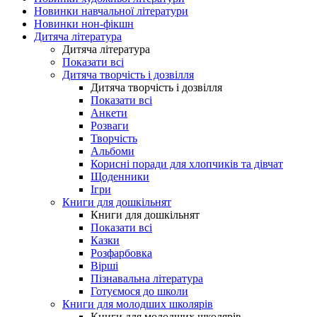
Новинки навчальної літератури
Новинки нон-фікшн
Дитяча література
Дитяча література
Показати всі
Дитяча творчість і дозвілля
Дитяча творчість і дозвілля
Показати всі
Анкети
Розваги
Творчість
Альбоми
Корисні поради для хлопчиків та дівчат
Щоденники
Ігри
Книги для дошкільнят
Книги для дошкільнят
Показати всі
Казки
Розфарбовка
Вірші
Пізнавальна література
Готуємося до школи
Книги для молодших школярів
Книги для молодших школярів