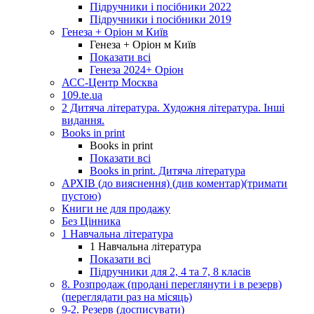
Підручники і посібники 2022
Підручники і посібники 2019
Генеза + Оріон м Київ
Генеза + Оріон м Київ
Показати всі
Генеза 2024+ Оріон
АСС-Центр Москва
109.te.ua
2 Дитяча література. Художня література. Інші
видання.
Books in print
Books in print
Показати всі
Books in print. Дитяча література
АРХІВ (до вияснення) (див коментар)(тримати
пустою)
Книги не для продажу
Без Цінника
1 Навчальна література
1 Навчальна література
Показати всі
Підручники для 2, 4 та 7, 8 класів
8. Розпродаж (продані переглянути і в резерв)
(переглядати раз на місяць)
9-2. Резерв (досписувати)