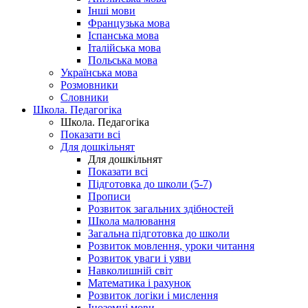
Інші мови
Французька мова
Іспанська мова
Італійська мова
Польська мова
Українська мова
Розмовники
Словники
Школа. Педагогіка
Школа. Педагогіка
Показати всі
Для дошкільнят
Для дошкільнят
Показати всі
Підготовка до школи (5-7)
Прописи
Розвиток загальних здібностей
Школа малювання
Загальна підготовка до школи
Розвиток мовлення, уроки читання
Розвиток уваги і уяви
Навколишній світ
Математика і рахунок
Розвиток логіки і мислення
Іноземні мови