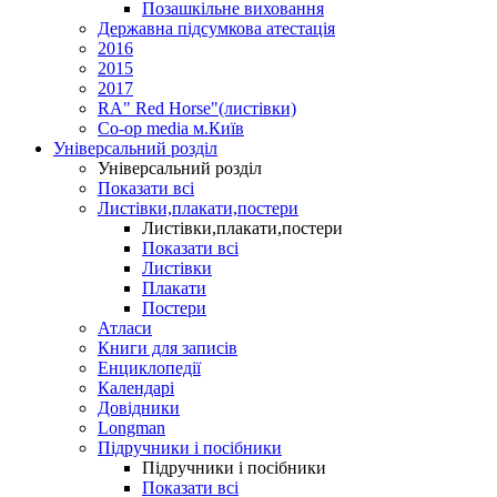
Позашкільне виховання
Державна підсумкова атестація
2016
2015
2017
RA" Red Horse"(листівки)
Co-op media м.Київ
Універсальний розділ
Універсальний розділ
Показати всі
Листівки,плакати,постери
Листівки,плакати,постери
Показати всі
Листівки
Плакати
Постери
Атласи
Книги для записів
Енциклопедії
Календарі
Довідники
Longman
Підручники і посібники
Підручники і посібники
Показати всі