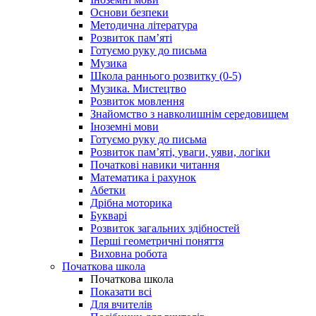
Основи безпеки
Методична література
Розвиток пам’яті
Готуємо руку до письма
Музика
Школа раннього розвитку (0-5)
Музика. Мистецтво
Розвиток мовлення
Знайомство з навколишнім середовищем
Іноземні мови
Готуємо руку до письма
Розвиток пам’яті, уваги, уяви, логіки
Початкові навики читання
Математика і рахунок
Абетки
Дрібна моторика
Букварі
Розвиток загальних здібностей
Перші геометричні поняття
Виховна робота
Початкова школа
Початкова школа
Показати всі
Для вчителів