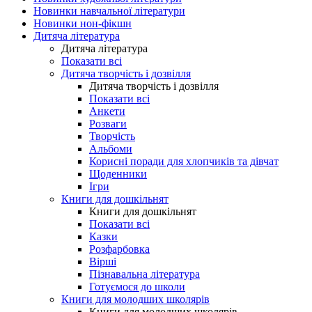
Новинки навчальної літератури
Новинки нон-фікшн
Дитяча література
Дитяча література
Показати всі
Дитяча творчість і дозвілля
Дитяча творчість і дозвілля
Показати всі
Анкети
Розваги
Творчість
Альбоми
Корисні поради для хлопчиків та дівчат
Щоденники
Ігри
Книги для дошкільнят
Книги для дошкільнят
Показати всі
Казки
Розфарбовка
Вірші
Пізнавальна література
Готуємося до школи
Книги для молодших школярів
Книги для молодших школярів