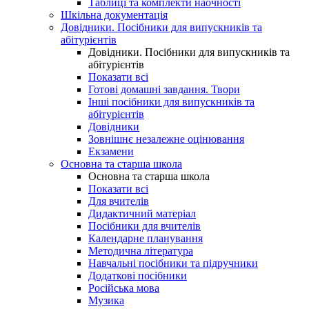
Таблиці та комплекти наочності
Шкільна документація
Довідники. Посібники для випускників та
абітурієнтів
Довідники. Посібники для випускників та
абітурієнтів
Показати всі
Готові домашні завдання. Твори
Інші посібники для випускників та
абітурієнтів
Довідники
Зовнішнє незалежне оцінювання
Екзамени
Основна та старша школа
Основна та старша школа
Показати всі
Для вчителів
Дидактичний матеріал
Посібники для вчителів
Календарне планування
Методична література
Навчальні посібники та підручники
Додаткові посібники
Російська мова
Музика