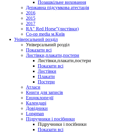
Позашкільне виховання
Державна підсумкова атестація
2016
2015
2017
RA" Red Horse"(листівки)
Co-op media м.Київ
Універсальний розділ
Універсальний розділ
Показати всі
Листівки,плакати,постери
Листівки,плакати,постери
Показати всі
Листівки
Плакати
Постери
Атласи
Книги для записів
Енциклопедії
Календарі
Довідники
Longman
Підручники і посібники
Підручники і посібники
Показати всі