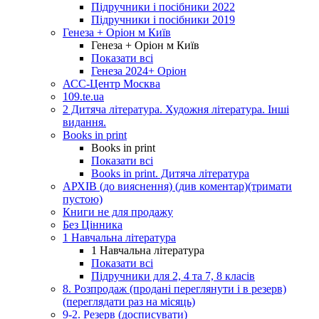
Підручники і посібники 2022
Підручники і посібники 2019
Генеза + Оріон м Київ
Генеза + Оріон м Київ
Показати всі
Генеза 2024+ Оріон
АСС-Центр Москва
109.te.ua
2 Дитяча література. Художня література. Інші
видання.
Books in print
Books in print
Показати всі
Books in print. Дитяча література
АРХІВ (до вияснення) (див коментар)(тримати
пустою)
Книги не для продажу
Без Цінника
1 Навчальна література
1 Навчальна література
Показати всі
Підручники для 2, 4 та 7, 8 класів
8. Розпродаж (продані переглянути і в резерв)
(переглядати раз на місяць)
9-2. Резерв (досписувати)