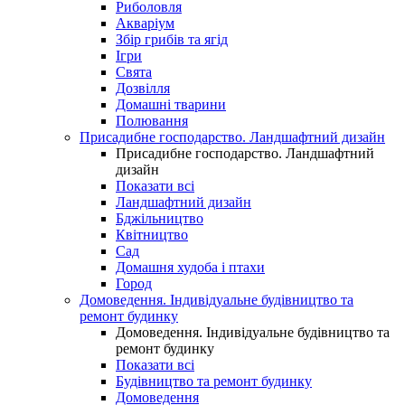
Риболовля
Акваріум
Збір грибів та ягід
Ігри
Свята
Дозвілля
Домашні тварини
Полювання
Присадибне господарство. Ландшафтний дизайн
Присадибне господарство. Ландшафтний
дизайн
Показати всі
Ландшафтний дизайн
Бджільництво
Квітництво
Сад
Домашня худоба і птахи
Город
Домоведення. Індивідуальне будівництво та
ремонт будинку
Домоведення. Індивідуальне будівництво та
ремонт будинку
Показати всі
Будівництво та ремонт будинку
Домоведення