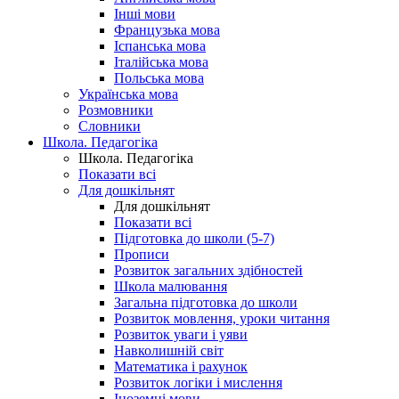
Інші мови
Французька мова
Іспанська мова
Італійська мова
Польська мова
Українська мова
Розмовники
Словники
Школа. Педагогіка
Школа. Педагогіка
Показати всі
Для дошкільнят
Для дошкільнят
Показати всі
Підготовка до школи (5-7)
Прописи
Розвиток загальних здібностей
Школа малювання
Загальна підготовка до школи
Розвиток мовлення, уроки читання
Розвиток уваги і уяви
Навколишній світ
Математика і рахунок
Розвиток логіки і мислення
Іноземні мови