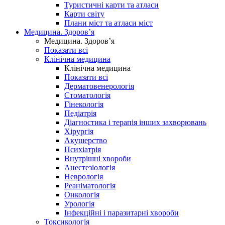
Туристичні карти та атласи
Карти світу
Плани міст та атласи міст
Медицина. Здоров’я
Медицина. Здоров’я
Показати всі
Клінічна медицина
Клінічна медицина
Показати всі
Дерматовенерологія
Стоматологія
Гінекологія
Педіатрія
Діагностика і терапія інших захворювань
Хірургія
Акушерство
Психіатрія
Внутрішні хвороби
Анестезіологія
Неврологія
Реаніматологія
Онкологія
Урологія
Інфекційні і паразитарні хвороби
Токсикологія