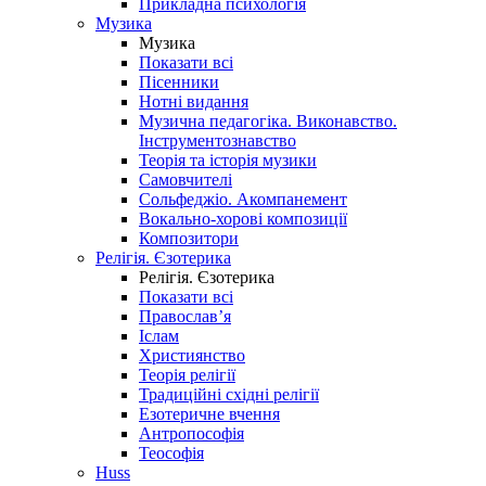
Прикладна психологія
Музика
Музика
Показати всі
Пісенники
Нотні видання
Музична педагогіка. Виконавство.
Інструментознавство
Теорія та історія музики
Самовчителі
Сольфеджіо. Акомпанемент
Вокально-хорові композиції
Композитори
Релігія. Єзотерика
Релігія. Єзотерика
Показати всі
Православ’я
Іслам
Християнство
Теорія релігії
Традиційні східні релігії
Езотеричне вчення
Антропософія
Теософія
Huss