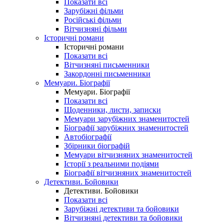
Показати всі
Зарубіжні фільми
Російські фільми
Вітчизняні фільми
Історичні романи
Історичні романи
Показати всі
Вітчизняні письменники
Закордонні письменники
Мемуари. Біографії
Мемуари. Біографії
Показати всі
Щоденники, листи, записки
Мемуари зарубіжних знаменитостей
Біографії зарубіжних знаменитостей
Автобіографії
Збірники біографій
Мемуари вітчизняних знаменитостей
Історії з реальними подіями
Біографії вітчизняних знаменитостей
Детективи. Бойовики
Детективи. Бойовики
Показати всі
Зарубіжні детективи та бойовики
Вітчизняні детективи та бойовики