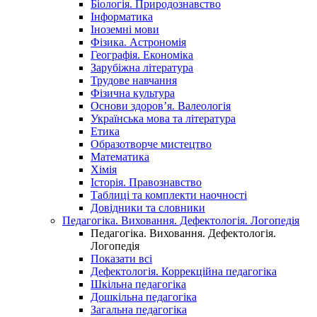
Біологія. Природознавство
Інформатика
Іноземні мови
Фізика. Астрономія
Географія. Економіка
Зарубіжна література
Трудове навчання
Фізична культура
Основи здоров’я. Валеологія
Українська мова та література
Етика
Образотворче мистецтво
Математика
Хімія
Історія. Правознавство
Таблиці та комплекти наочності
Довідники та словники
Педагогіка. Виховання. Дефектологія. Логопедія
Педагогіка. Виховання. Дефектологія.
Логопедія
Показати всі
Дефектологія. Коррекційна педагогіка
Шкільна педагогіка
Дошкільна педагогіка
Загальна педагогіка