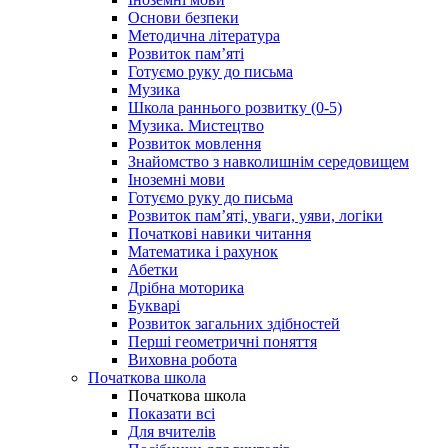
Основи безпеки
Методична література
Розвиток пам’яті
Готуємо руку до письма
Музика
Школа раннього розвитку (0-5)
Музика. Мистецтво
Розвиток мовлення
Знайомство з навколишнім середовищем
Іноземні мови
Готуємо руку до письма
Розвиток пам’яті, уваги, уяви, логіки
Початкові навики читання
Математика і рахунок
Абетки
Дрібна моторика
Букварі
Розвиток загальних здібностей
Перші геометричні поняття
Виховна робота
Початкова школа
Початкова школа
Показати всі
Для вчителів