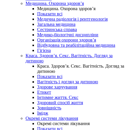
Медицина. Охорона здоров’я
Медицина. Охорона здоров’я
Показати всі
Медична радіологія і рентгенологія
Загальна медицина
Сестринська справа
Медико-біологічні дисципліни
Організація охорони здоров’я
Відбудовна та реабілітаційна медицина
Гігієна
Краса. Здоров’я. Секс. Вагітність. Догляд за
дитиною
Краса. Здоров’я. Секс. Вагітність. Догляд за
дитиною
Показати всі
Вагітність і догляд за дитиною
Здорове харчування
Етикет
Інтимне життя. Секс
Здоровий спосіб життя
Зовнішність
Імідж
Окремі системи лікування
Окремі системи лікування
Показати всі