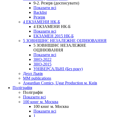
9-2. Резерв (досписувати)
Показати всі
Backlist
Резерв
4 ЕКЗАМЕНИ НК-Б
4 ЕКЗАМЕНИ НК-Б
Показати всі
ЕКЗАМЕН 2015 НК-Б
5 ЗОВНІШНЄ НЕЗАЛЕЖНЕ ОЦІНЮВАННЯ
5 ЗОВНІШНЄ НЕЗАЛЕЖНЕ
ОЦІНЮВАННЯ
Показати всі
ЗНО-2022
ЗНО-2015
УНІВЕРСАЛЬНІ (Без року)
Деол Львів
MM publications
Asgardian Comics, Ugar Production м. Київ
Поліграфія
Поліграфія
Показати всі
100 книг м. Москва
100 книг м. Москва
Показати всі
1