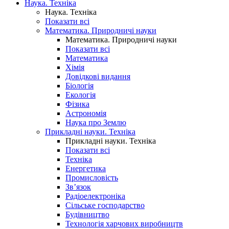
Наука. Техніка
Наука. Техніка
Показати всі
Математика. Природничі науки
Математика. Природничі науки
Показати всі
Математика
Хімія
Довідкові видання
Біологія
Екологія
Фізика
Астрономія
Наука про Землю
Прикладні науки. Техніка
Прикладні науки. Техніка
Показати всі
Техніка
Енергетика
Промисловість
Зв’язок
Радіоелектроніка
Сільське господарство
Будівництво
Технологія харчових виробництв