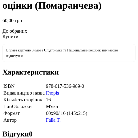
оцінки (Помаранчева)
60
,00
грн
До обраних
Купити
Оплата карткою Зимова Єпідтримка та Національний кешбек тимчасово
недоступна
Характеристики
ISBN
978-617-536-989-0
Видавництво назва
Глорія
Кількість сторінок
16
ТипОбложки
М'яка
Формат
60х90/ 16 (145х215)
Автор
Falla T.
Відгуки
0