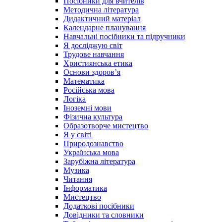
Посібники для вчителів
Методична література
Дидактичний матеріал
Календарне планування
Навчальні посібники та підручники
Я досліджую світ
Трудове навчання
Християнська етика
Основи здоров’я
Математика
Російська мова
Логіка
Іноземні мови
Фізична культура
Образотворче мистецтво
Я у світі
Природознавство
Українська мова
Зарубіжна література
Музика
Читання
Інформатика
Мистецтво
Додаткові посібники
Довідники та словники