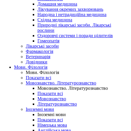
Домашня медицина
Лікування окремих захворювань
Народна і нетрадиційна медицина
Східна медицина
Природні лікарські засоби. Лікарські
рослини
Оздоровчі системи і поради цілителів
Гомеопатія
Лікарські засоби
Фармакологія
Ветеринарія
Довідники
Мови. Філологія
Мови. Філологія
Показати всі
Мовознавство. Літературознавство
Мовознавство. Літературознавство
Показати всі
Мовознавство
Літературознавство
Іноземні мови
Іноземні мови
Показати всі
Німецька мова
Англійська мова