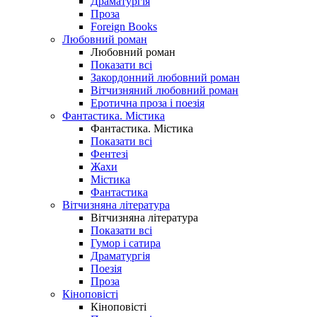
Драматургія
Проза
Foreign Books
Любовний роман
Любовний роман
Показати всі
Закордонний любовний роман
Вітчизняний любовний роман
Еротична проза і поезія
Фантастика. Містика
Фантастика. Містика
Показати всі
Фентезі
Жахи
Містика
Фантастика
Вітчизняна література
Вітчизняна література
Показати всі
Гумор і сатира
Драматургія
Поезія
Проза
Кіноповісті
Кіноповісті