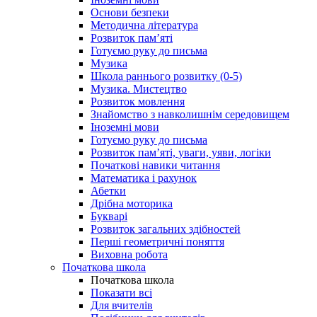
Основи безпеки
Методична література
Розвиток пам’яті
Готуємо руку до письма
Музика
Школа раннього розвитку (0-5)
Музика. Мистецтво
Розвиток мовлення
Знайомство з навколишнім середовищем
Іноземні мови
Готуємо руку до письма
Розвиток пам’яті, уваги, уяви, логіки
Початкові навики читання
Математика і рахунок
Абетки
Дрібна моторика
Букварі
Розвиток загальних здібностей
Перші геометричні поняття
Виховна робота
Початкова школа
Початкова школа
Показати всі
Для вчителів