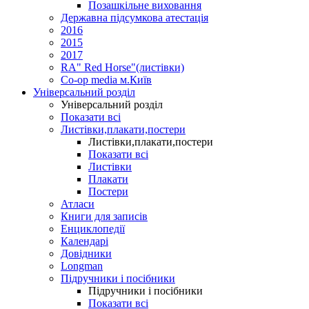
Позашкільне виховання
Державна підсумкова атестація
2016
2015
2017
RA" Red Horse"(листівки)
Co-op media м.Київ
Універсальний розділ
Універсальний розділ
Показати всі
Листівки,плакати,постери
Листівки,плакати,постери
Показати всі
Листівки
Плакати
Постери
Атласи
Книги для записів
Енциклопедії
Календарі
Довідники
Longman
Підручники і посібники
Підручники і посібники
Показати всі