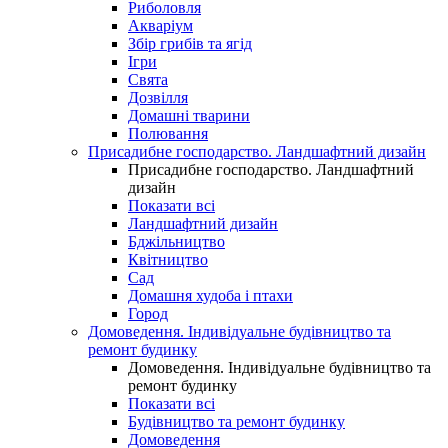
Риболовля
Акваріум
Збір грибів та ягід
Ігри
Свята
Дозвілля
Домашні тварини
Полювання
Присадибне господарство. Ландшафтний дизайн
Присадибне господарство. Ландшафтний
дизайн
Показати всі
Ландшафтний дизайн
Бджільництво
Квітництво
Сад
Домашня худоба і птахи
Город
Домоведення. Індивідуальне будівництво та
ремонт будинку
Домоведення. Індивідуальне будівництво та
ремонт будинку
Показати всі
Будівництво та ремонт будинку
Домоведення