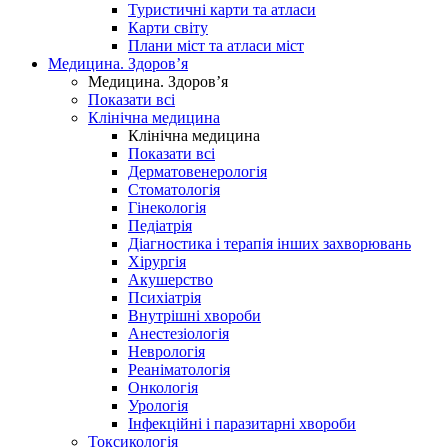
Туристичні карти та атласи
Карти світу
Плани міст та атласи міст
Медицина. Здоров’я
Медицина. Здоров’я
Показати всі
Клінічна медицина
Клінічна медицина
Показати всі
Дерматовенерологія
Стоматологія
Гінекологія
Педіатрія
Діагностика і терапія інших захворювань
Хірургія
Акушерство
Психіатрія
Внутрішні хвороби
Анестезіологія
Неврологія
Реаніматологія
Онкологія
Урологія
Інфекційні і паразитарні хвороби
Токсикологія