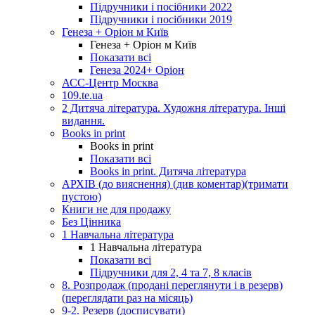
Підручники і посібники 2022
Підручники і посібники 2019
Генеза + Оріон м Київ
Генеза + Оріон м Київ
Показати всі
Генеза 2024+ Оріон
АСС-Центр Москва
109.te.ua
2 Дитяча література. Художня література. Інші
видання.
Books in print
Books in print
Показати всі
Books in print. Дитяча література
АРХІВ (до вияснення) (див коментар)(тримати
пустою)
Книги не для продажу
Без Цінника
1 Навчальна література
1 Навчальна література
Показати всі
Підручники для 2, 4 та 7, 8 класів
8. Розпродаж (продані переглянути і в резерв)
(переглядати раз на місяць)
9-2. Резерв (досписувати)