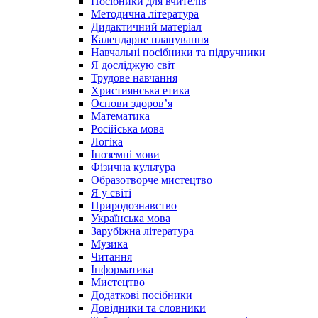
Посібники для вчителів
Методична література
Дидактичний матеріал
Календарне планування
Навчальні посібники та підручники
Я досліджую світ
Трудове навчання
Християнська етика
Основи здоров’я
Математика
Російська мова
Логіка
Іноземні мови
Фізична культура
Образотворче мистецтво
Я у світі
Природознавство
Українська мова
Зарубіжна література
Музика
Читання
Інформатика
Мистецтво
Додаткові посібники
Довідники та словники