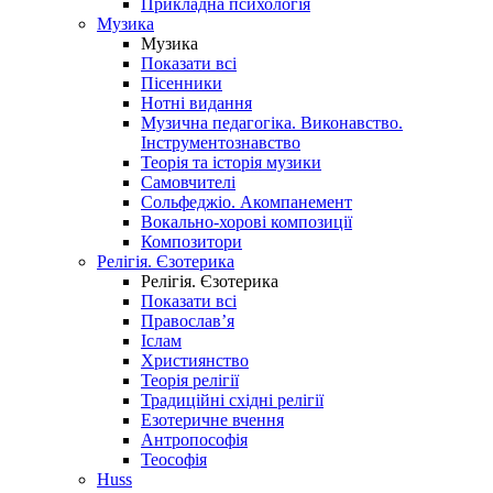
Прикладна психологія
Музика
Музика
Показати всі
Пісенники
Нотні видання
Музична педагогіка. Виконавство.
Інструментознавство
Теорія та історія музики
Самовчителі
Сольфеджіо. Акомпанемент
Вокально-хорові композиції
Композитори
Релігія. Єзотерика
Релігія. Єзотерика
Показати всі
Православ’я
Іслам
Християнство
Теорія релігії
Традиційні східні релігії
Езотеричне вчення
Антропософія
Теософія
Huss