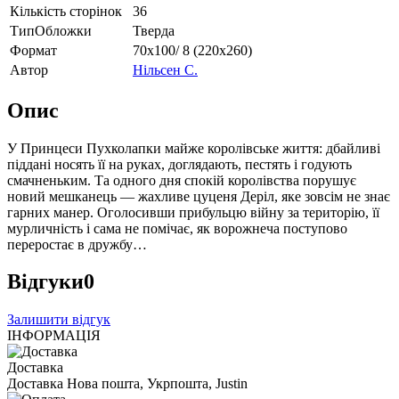
Кількість сторінок
36
ТипОбложки
Тверда
Формат
70х100/ 8 (220х260)
Автор
Нільсен С.
Опис
У Принцеси Пухколапки майже королівське життя: дбайливі
піддані носять її на руках, доглядають, пестять і годують
смачненьким. Та одного дня спокій королівства порушує
новий мешканець — жахливе цуценя Деріл, яке зовсім не знає
гарних манер. Оголосивши прибульцю війну за територію, її
мурличність і сама не помічає, як ворожнеча поступово
переростає в дружбу…
Відгуки
0
Залишити відгук
ІНФОРМАЦІЯ
Доставка
Доставка Нова пошта, Укрпошта, Justin