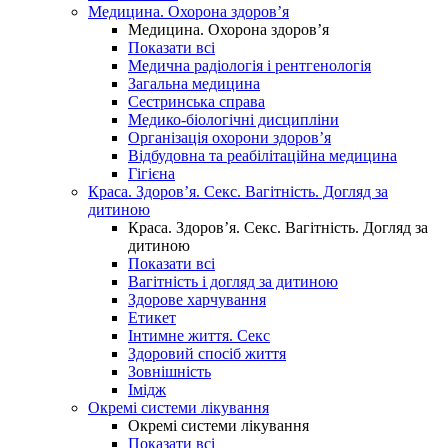
Медицина. Охорона здоров’я
Медицина. Охорона здоров’я
Показати всі
Медична радіологія і рентгенологія
Загальна медицина
Сестринська справа
Медико-біологічні дисципліни
Організація охорони здоров’я
Відбудовна та реабілітаційна медицина
Гігієна
Краса. Здоров’я. Секс. Вагітність. Догляд за
дитиною
Краса. Здоров’я. Секс. Вагітність. Догляд за
дитиною
Показати всі
Вагітність і догляд за дитиною
Здорове харчування
Етикет
Інтимне життя. Секс
Здоровий спосіб життя
Зовнішність
Імідж
Окремі системи лікування
Окремі системи лікування
Показати всі