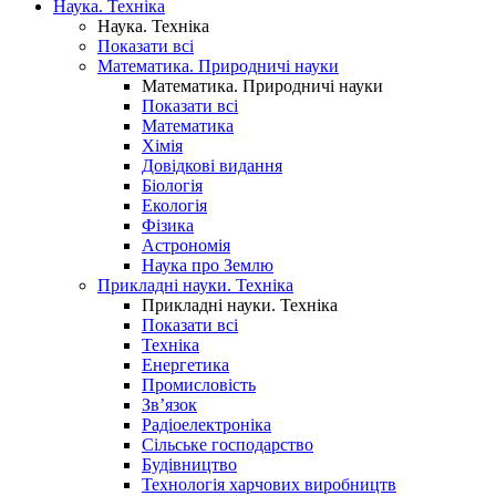
Наука. Техніка
Наука. Техніка
Показати всі
Математика. Природничі науки
Математика. Природничі науки
Показати всі
Математика
Хімія
Довідкові видання
Біологія
Екологія
Фізика
Астрономія
Наука про Землю
Прикладні науки. Техніка
Прикладні науки. Техніка
Показати всі
Техніка
Енергетика
Промисловість
Зв’язок
Радіоелектроніка
Сільське господарство
Будівництво
Технологія харчових виробництв