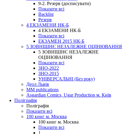
9-2. Резерв (досписувати)
Показати всі
Backlist
Резерв
4 ЕКЗАМЕНИ НК-Б
4 ЕКЗАМЕНИ НК-Б
Показати всі
ЕКЗАМЕН 2015 НК-Б
5 ЗОВНІШНЄ НЕЗАЛЕЖНЕ ОЦІНЮВАННЯ
5 ЗОВНІШНЄ НЕЗАЛЕЖНЕ
ОЦІНЮВАННЯ
Показати всі
ЗНО-2022
ЗНО-2015
УНІВЕРСАЛЬНІ (Без року)
Деол Львів
MM publications
Asgardian Comics, Ugar Production м. Київ
Поліграфія
Поліграфія
Показати всі
100 книг м. Москва
100 книг м. Москва
Показати всі
1