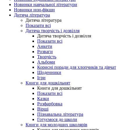
Новинки навчальної літератури
Новинки нон-фікшн
Дитяча література
Дитяча література
Показати всі
Дитяча творчість і дозвілля
Дитяча творчість і дозвілля
Показати всі
Анкети
Розваги
Творчість
Альбоми
Корисні поради для хлопчиків та дівчат
Щоденники
Ігри
Книги для дошкільнят
Книги для дошкільнят
Показати всі
Казки
Розфарбовка
Вірші
Пізнавальна література
Готуємося до школи
Книги для молодших школярів
Книги для молодших школярів