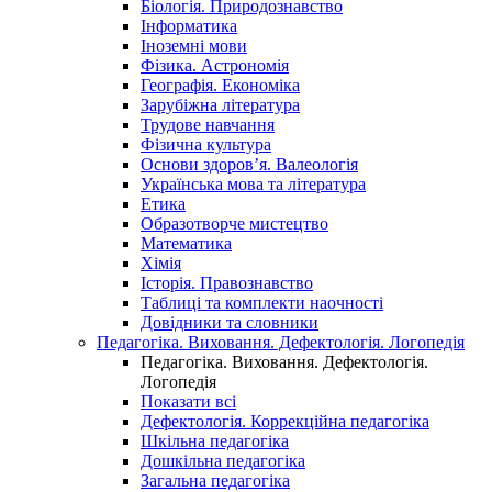
Біологія. Природознавство
Інформатика
Іноземні мови
Фізика. Астрономія
Географія. Економіка
Зарубіжна література
Трудове навчання
Фізична культура
Основи здоров’я. Валеологія
Українська мова та література
Етика
Образотворче мистецтво
Математика
Хімія
Історія. Правознавство
Таблиці та комплекти наочності
Довідники та словники
Педагогіка. Виховання. Дефектологія. Логопедія
Педагогіка. Виховання. Дефектологія.
Логопедія
Показати всі
Дефектологія. Коррекційна педагогіка
Шкільна педагогіка
Дошкільна педагогіка
Загальна педагогіка