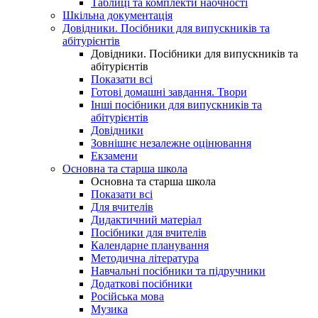
Таблиці та комплекти наочності
Шкільна документація
Довідники. Посібники для випускників та
абітурієнтів
Довідники. Посібники для випускників та
абітурієнтів
Показати всі
Готові домашні завдання. Твори
Інші посібники для випускників та
абітурієнтів
Довідники
Зовнішнє незалежне оцінювання
Екзамени
Основна та старша школа
Основна та старша школа
Показати всі
Для вчителів
Дидактичний матеріал
Посібники для вчителів
Календарне планування
Методична література
Навчальні посібники та підручники
Додаткові посібники
Російська мова
Музика