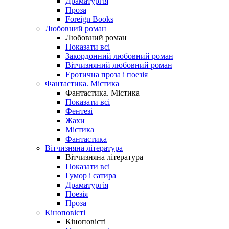
Драматургія
Проза
Foreign Books
Любовний роман
Любовний роман
Показати всі
Закордонний любовний роман
Вітчизняний любовний роман
Еротична проза і поезія
Фантастика. Містика
Фантастика. Містика
Показати всі
Фентезі
Жахи
Містика
Фантастика
Вітчизняна література
Вітчизняна література
Показати всі
Гумор і сатира
Драматургія
Поезія
Проза
Кіноповісті
Кіноповісті