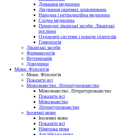
Домашня медицина
Лікування окремих захворювань
Народна і нетрадиційна медицина
Східна медицина
Природні лікарські засоби. Лікарські
рослини
Оздоровчі системи і поради цілителів
Гомеопатія
Лікарські засоби
Фармакологія
Ветеринарія
Довідники
Мови. Філологія
Мови. Філологія
Показати всі
Мовознавство. Літературознавство
Мовознавство. Літературознавство
Показати всі
Мовознавство
Літературознавство
Іноземні мови
Іноземні мови
Показати всі
Німецька мова
Англійська мова