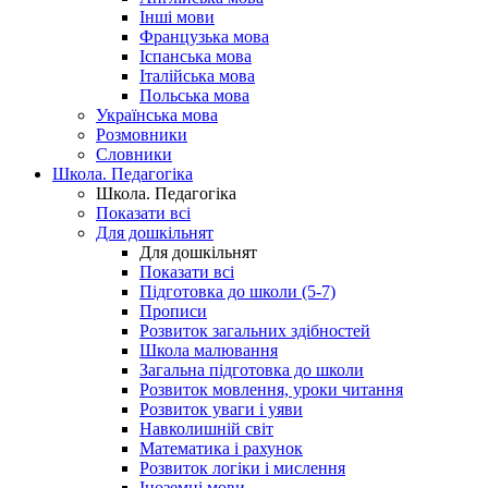
Інші мови
Французька мова
Іспанська мова
Італійська мова
Польська мова
Українська мова
Розмовники
Словники
Школа. Педагогіка
Школа. Педагогіка
Показати всі
Для дошкільнят
Для дошкільнят
Показати всі
Підготовка до школи (5-7)
Прописи
Розвиток загальних здібностей
Школа малювання
Загальна підготовка до школи
Розвиток мовлення, уроки читання
Розвиток уваги і уяви
Навколишній світ
Математика і рахунок
Розвиток логіки і мислення
Іноземні мови