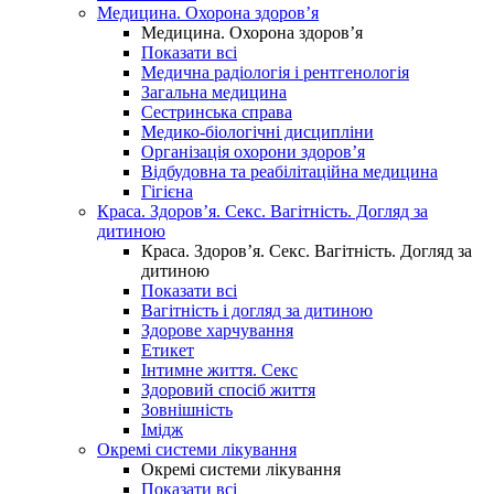
Медицина. Охорона здоров’я
Медицина. Охорона здоров’я
Показати всі
Медична радіологія і рентгенологія
Загальна медицина
Сестринська справа
Медико-біологічні дисципліни
Організація охорони здоров’я
Відбудовна та реабілітаційна медицина
Гігієна
Краса. Здоров’я. Секс. Вагітність. Догляд за
дитиною
Краса. Здоров’я. Секс. Вагітність. Догляд за
дитиною
Показати всі
Вагітність і догляд за дитиною
Здорове харчування
Етикет
Інтимне життя. Секс
Здоровий спосіб життя
Зовнішність
Імідж
Окремі системи лікування
Окремі системи лікування
Показати всі