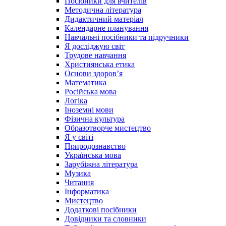
Посібники для вчителів
Методична література
Дидактичний матеріал
Календарне планування
Навчальні посібники та підручники
Я досліджую світ
Трудове навчання
Християнська етика
Основи здоров’я
Математика
Російська мова
Логіка
Іноземні мови
Фізична культура
Образотворче мистецтво
Я у світі
Природознавство
Українська мова
Зарубіжна література
Музика
Читання
Інформатика
Мистецтво
Додаткові посібники
Довідники та словники