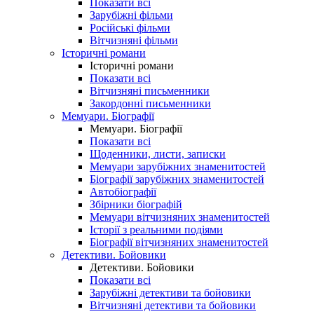
Показати всі
Зарубіжні фільми
Російські фільми
Вітчизняні фільми
Історичні романи
Історичні романи
Показати всі
Вітчизняні письменники
Закордонні письменники
Мемуари. Біографії
Мемуари. Біографії
Показати всі
Щоденники, листи, записки
Мемуари зарубіжних знаменитостей
Біографії зарубіжних знаменитостей
Автобіографії
Збірники біографій
Мемуари вітчизняних знаменитостей
Історії з реальними подіями
Біографії вітчизняних знаменитостей
Детективи. Бойовики
Детективи. Бойовики
Показати всі
Зарубіжні детективи та бойовики
Вітчизняні детективи та бойовики