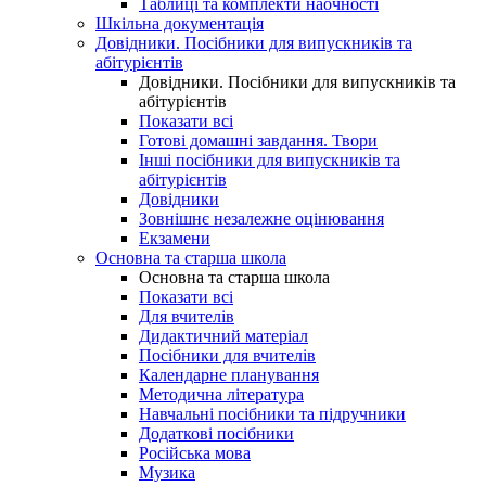
Таблиці та комплекти наочності
Шкільна документація
Довідники. Посібники для випускників та
абітурієнтів
Довідники. Посібники для випускників та
абітурієнтів
Показати всі
Готові домашні завдання. Твори
Інші посібники для випускників та
абітурієнтів
Довідники
Зовнішнє незалежне оцінювання
Екзамени
Основна та старша школа
Основна та старша школа
Показати всі
Для вчителів
Дидактичний матеріал
Посібники для вчителів
Календарне планування
Методична література
Навчальні посібники та підручники
Додаткові посібники
Російська мова
Музика