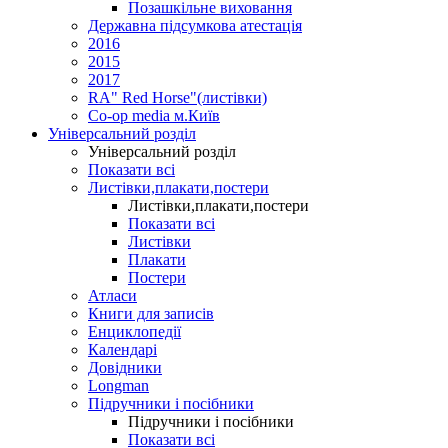
Позашкільне виховання
Державна підсумкова атестація
2016
2015
2017
RA" Red Horse"(листівки)
Co-op media м.Київ
Універсальний розділ
Універсальний розділ
Показати всі
Листівки,плакати,постери
Листівки,плакати,постери
Показати всі
Листівки
Плакати
Постери
Атласи
Книги для записів
Енциклопедії
Календарі
Довідники
Longman
Підручники і посібники
Підручники і посібники
Показати всі