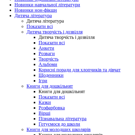
Новинки навчальної літератури
Новинки нон-фікшн
Дитяча література
Дитяча література
Показати всі
Дитяча творчість і дозвілля
Дитяча творчість і дозвілля
Показати всі
Анкети
Розваги
Творчість
Альбоми
Корисні поради для хлопчиків та дівчат
Щоденники
Ігри
Книги для дошкільнят
Книги для дошкільнят
Показати всі
Казки
Розфарбовка
Вірші
Пізнавальна література
Готуємося до школи
Книги для молодших школярів
Книги для молодших школярів