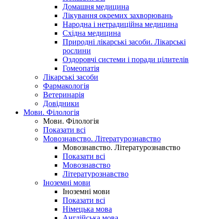
Домашня медицина
Лікування окремих захворювань
Народна і нетрадиційна медицина
Східна медицина
Природні лікарські засоби. Лікарські
рослини
Оздоровчі системи і поради цілителів
Гомеопатія
Лікарські засоби
Фармакологія
Ветеринарія
Довідники
Мови. Філологія
Мови. Філологія
Показати всі
Мовознавство. Літературознавство
Мовознавство. Літературознавство
Показати всі
Мовознавство
Літературознавство
Іноземні мови
Іноземні мови
Показати всі
Німецька мова
Англійська мова