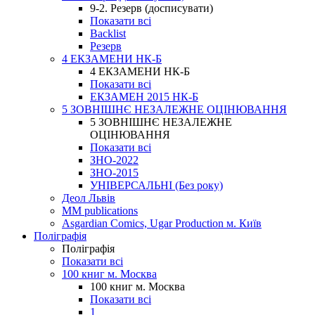
9-2. Резерв (досписувати)
Показати всі
Backlist
Резерв
4 ЕКЗАМЕНИ НК-Б
4 ЕКЗАМЕНИ НК-Б
Показати всі
ЕКЗАМЕН 2015 НК-Б
5 ЗОВНІШНЄ НЕЗАЛЕЖНЕ ОЦІНЮВАННЯ
5 ЗОВНІШНЄ НЕЗАЛЕЖНЕ
ОЦІНЮВАННЯ
Показати всі
ЗНО-2022
ЗНО-2015
УНІВЕРСАЛЬНІ (Без року)
Деол Львів
MM publications
Asgardian Comics, Ugar Production м. Київ
Поліграфія
Поліграфія
Показати всі
100 книг м. Москва
100 книг м. Москва
Показати всі
1