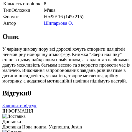
Кількість сторінок
8
ТипОбложки
М'яка
Формат
60х90/ 16 (145х215)
Автор
Шипарьова О.
Опис
У чарівну зимову пору всі дорослі хочуть створити для дітей
неймовірну новорічну атмосферу. Книжка "Збери наліпку"
стане в цьому найкращим помічником, а завдання з наліпками
дадуть можливість батькам весело та з користю провести час із
малечею. Виконання запропонованих завдань розвиватиме в
дитини посидючість, уважність, творче мислення, дрібну
моторику, а додаткові мотиваційні наліпки піднімуть настрій.
Відгуки
0
Залишити відгук
ІНФОРМАЦІЯ
Доставка
Доставка Нова пошта, Укрпошта, Justin