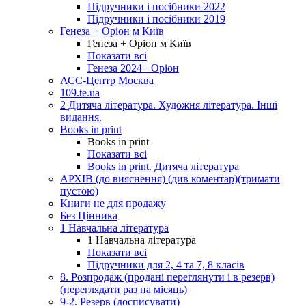
Підручники і посібники 2022
Підручники і посібники 2019
Генеза + Оріон м Київ
Генеза + Оріон м Київ
Показати всі
Генеза 2024+ Оріон
АСС-Центр Москва
109.te.ua
2 Дитяча література. Художня література. Інші
видання.
Books in print
Books in print
Показати всі
Books in print. Дитяча література
АРХІВ (до вияснення) (див коментар)(тримати
пустою)
Книги не для продажу
Без Цінника
1 Навчальна література
1 Навчальна література
Показати всі
Підручники для 2, 4 та 7, 8 класів
8. Розпродаж (продані переглянути і в резерв)
(переглядати раз на місяць)
9-2. Резерв (досписувати)