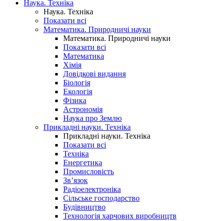
Наука. Техніка
Наука. Техніка
Показати всі
Математика. Природничі науки
Математика. Природничі науки
Показати всі
Математика
Хімія
Довідкові видання
Біологія
Екологія
Фізика
Астрономія
Наука про Землю
Прикладні науки. Техніка
Прикладні науки. Техніка
Показати всі
Техніка
Енергетика
Промисловість
Зв’язок
Радіоелектроніка
Сільське господарство
Будівництво
Технологія харчових виробництв