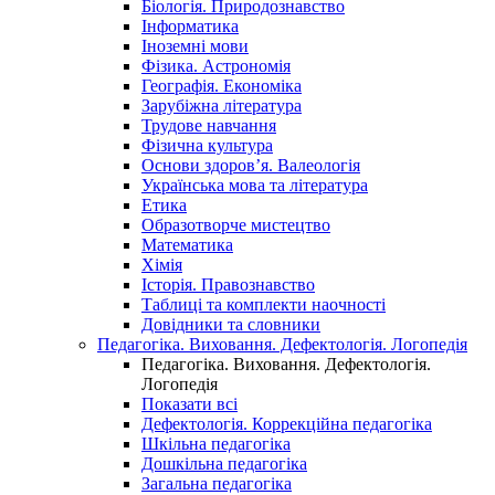
Біологія. Природознавство
Інформатика
Іноземні мови
Фізика. Астрономія
Географія. Економіка
Зарубіжна література
Трудове навчання
Фізична культура
Основи здоров’я. Валеологія
Українська мова та література
Етика
Образотворче мистецтво
Математика
Хімія
Історія. Правознавство
Таблиці та комплекти наочності
Довідники та словники
Педагогіка. Виховання. Дефектологія. Логопедія
Педагогіка. Виховання. Дефектологія.
Логопедія
Показати всі
Дефектологія. Коррекційна педагогіка
Шкільна педагогіка
Дошкільна педагогіка
Загальна педагогіка