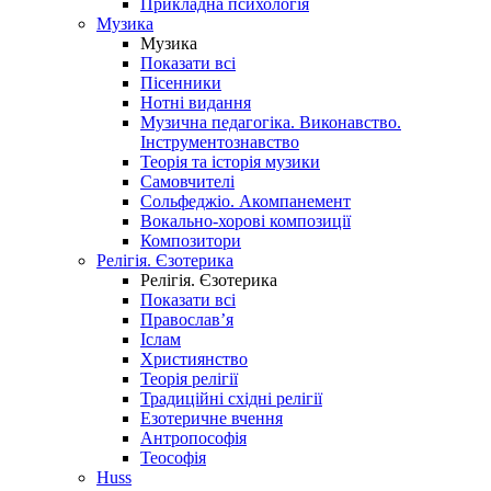
Прикладна психологія
Музика
Музика
Показати всі
Пісенники
Нотні видання
Музична педагогіка. Виконавство.
Інструментознавство
Теорія та історія музики
Самовчителі
Сольфеджіо. Акомпанемент
Вокально-хорові композиції
Композитори
Релігія. Єзотерика
Релігія. Єзотерика
Показати всі
Православ’я
Іслам
Християнство
Теорія релігії
Традиційні східні релігії
Езотеричне вчення
Антропософія
Теософія
Huss