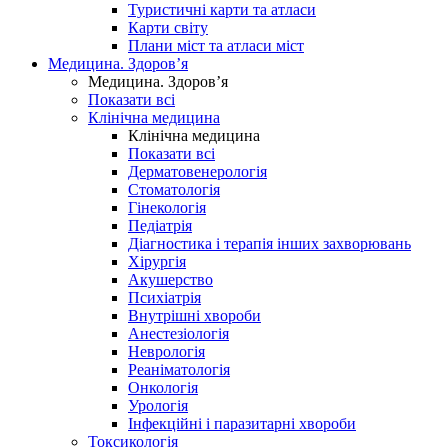
Туристичні карти та атласи
Карти світу
Плани міст та атласи міст
Медицина. Здоров’я
Медицина. Здоров’я
Показати всі
Клінічна медицина
Клінічна медицина
Показати всі
Дерматовенерологія
Стоматологія
Гінекологія
Педіатрія
Діагностика і терапія інших захворювань
Хірургія
Акушерство
Психіатрія
Внутрішні хвороби
Анестезіологія
Неврологія
Реаніматологія
Онкологія
Урологія
Інфекційні і паразитарні хвороби
Токсикологія