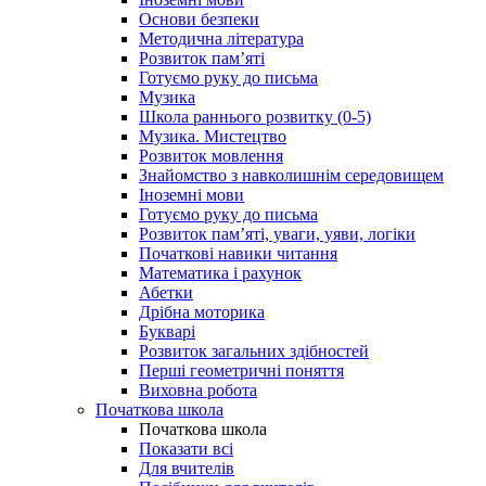
Основи безпеки
Методична література
Розвиток пам’яті
Готуємо руку до письма
Музика
Школа раннього розвитку (0-5)
Музика. Мистецтво
Розвиток мовлення
Знайомство з навколишнім середовищем
Іноземні мови
Готуємо руку до письма
Розвиток пам’яті, уваги, уяви, логіки
Початкові навики читання
Математика і рахунок
Абетки
Дрібна моторика
Букварі
Розвиток загальних здібностей
Перші геометричні поняття
Виховна робота
Початкова школа
Початкова школа
Показати всі
Для вчителів