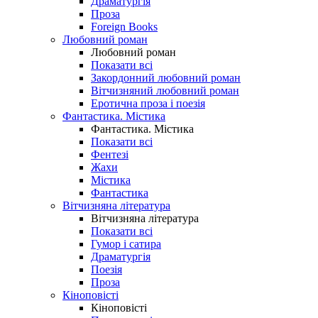
Драматургія
Проза
Foreign Books
Любовний роман
Любовний роман
Показати всі
Закордонний любовний роман
Вітчизняний любовний роман
Еротична проза і поезія
Фантастика. Містика
Фантастика. Містика
Показати всі
Фентезі
Жахи
Містика
Фантастика
Вітчизняна література
Вітчизняна література
Показати всі
Гумор і сатира
Драматургія
Поезія
Проза
Кіноповісті
Кіноповісті