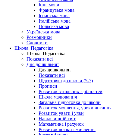
Інші мови
Французька мова
Іспанська мова
Італійська мова
Польська мова
Українська мова
Розмовники
Словники
Школа. Педагогіка
Школа. Педагогіка
Показати всі
Для дошкільнят
Для дошкільнят
Показати всі
Підготовка до школи (5-7)
Прописи
Розвиток загальних здібностей
Школа малювання
Загальна підготовка до школи
Розвиток мовлення, уроки читання
Розвиток уваги і уяви
Навколишній світ
Математика і рахунок
Розвиток логіки і мислення
Іноземні мови