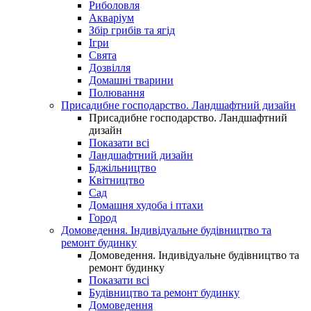
Риболовля
Акваріум
Збір грибів та ягід
Ігри
Свята
Дозвілля
Домашні тварини
Полювання
Присадибне господарство. Ландшафтний дизайн
Присадибне господарство. Ландшафтний
дизайн
Показати всі
Ландшафтний дизайн
Бджільництво
Квітництво
Сад
Домашня худоба і птахи
Город
Домоведення. Індивідуальне будівництво та
ремонт будинку
Домоведення. Індивідуальне будівництво та
ремонт будинку
Показати всі
Будівництво та ремонт будинку
Домоведення