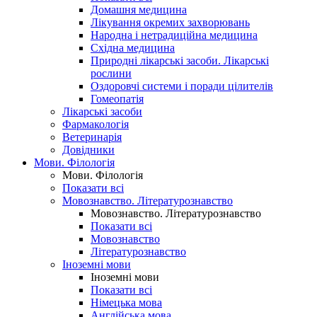
Домашня медицина
Лікування окремих захворювань
Народна і нетрадиційна медицина
Східна медицина
Природні лікарські засоби. Лікарські
рослини
Оздоровчі системи і поради цілителів
Гомеопатія
Лікарські засоби
Фармакологія
Ветеринарія
Довідники
Мови. Філологія
Мови. Філологія
Показати всі
Мовознавство. Літературознавство
Мовознавство. Літературознавство
Показати всі
Мовознавство
Літературознавство
Іноземні мови
Іноземні мови
Показати всі
Німецька мова
Англійська мова