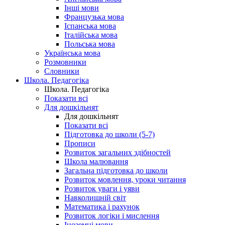
Інші мови
Французька мова
Іспанська мова
Італійська мова
Польська мова
Українська мова
Розмовники
Словники
Школа. Педагогіка
Школа. Педагогіка
Показати всі
Для дошкільнят
Для дошкільнят
Показати всі
Підготовка до школи (5-7)
Прописи
Розвиток загальних здібностей
Школа малювання
Загальна підготовка до школи
Розвиток мовлення, уроки читання
Розвиток уваги і уяви
Навколишній світ
Математика і рахунок
Розвиток логіки і мислення
Іноземні мови