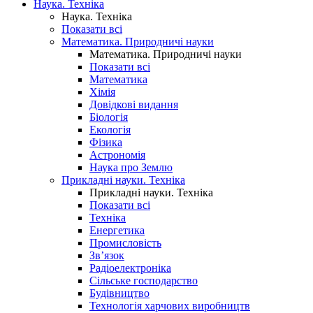
Наука. Техніка
Наука. Техніка
Показати всі
Математика. Природничі науки
Математика. Природничі науки
Показати всі
Математика
Хімія
Довідкові видання
Біологія
Екологія
Фізика
Астрономія
Наука про Землю
Прикладні науки. Техніка
Прикладні науки. Техніка
Показати всі
Техніка
Енергетика
Промисловість
Зв’язок
Радіоелектроніка
Сільське господарство
Будівництво
Технологія харчових виробництв