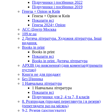
Підручники і посібники 2022
Підручники і посібники 2019
Генеза + Оріон м Київ
Генеза + Оріон м Київ
Показати всі
Генеза 2024+ Оріон
АСС-Центр Москва
109.te.ua
2 Дитяча література. Художня література. Інші
видання.
Books in print
Books in print
Показати всі
Books in print. Дитяча література
АРХІВ (до вияснення) (див коментар)(тримати
пустою)
Книги не для продажу
Без Цінника
1 Навчальна література
1 Навчальна література
Показати всі
Підручники для 2, 4 та 7, 8 класів
8. Розпродаж (продані переглянути і в резерв)
(переглядати раз на місяць)
9-2. Резерв (досписувати)