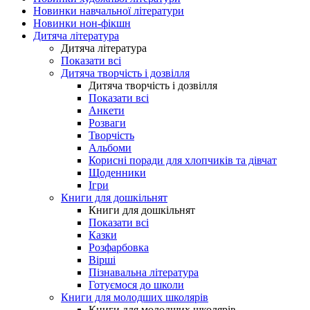
Новинки навчальної літератури
Новинки нон-фікшн
Дитяча література
Дитяча література
Показати всі
Дитяча творчість і дозвілля
Дитяча творчість і дозвілля
Показати всі
Анкети
Розваги
Творчість
Альбоми
Корисні поради для хлопчиків та дівчат
Щоденники
Ігри
Книги для дошкільнят
Книги для дошкільнят
Показати всі
Казки
Розфарбовка
Вірші
Пізнавальна література
Готуємося до школи
Книги для молодших школярів
Книги для молодших школярів