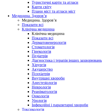
Туристичні карти та атласи
Карти світу
Плани міст та атласи міст
Медицина. Здоров’я
Медицина. Здоров’я
Показати всі
Клінічна медицина
Клінічна медицина
Показати всі
Дерматовенерологія
Стоматологія
Гінекологія
Педіатрія
Діагностика і терапія інших захворювань
Хірургія
Акушерство
Психіатрія
Внутрішні хвороби
Анестезіологія
Неврологія
Реаніматологія
Онкологія
Урологія
Інфекційні і паразитарні хвороби
Токсикологія