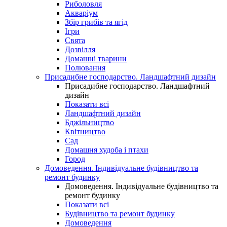
Риболовля
Акваріум
Збір грибів та ягід
Ігри
Свята
Дозвілля
Домашні тварини
Полювання
Присадибне господарство. Ландшафтний дизайн
Присадибне господарство. Ландшафтний
дизайн
Показати всі
Ландшафтний дизайн
Бджільництво
Квітництво
Сад
Домашня худоба і птахи
Город
Домоведення. Індивідуальне будівництво та
ремонт будинку
Домоведення. Індивідуальне будівництво та
ремонт будинку
Показати всі
Будівництво та ремонт будинку
Домоведення