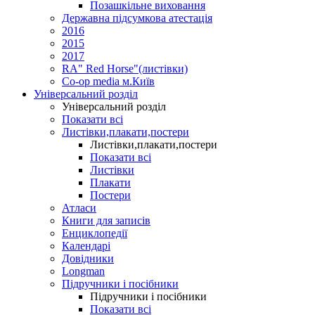
Позашкільне виховання
Державна підсумкова атестація
2016
2015
2017
RA" Red Horse"(листівки)
Co-op media м.Київ
Універсальний розділ
Універсальний розділ
Показати всі
Листівки,плакати,постери
Листівки,плакати,постери
Показати всі
Листівки
Плакати
Постери
Атласи
Книги для записів
Енциклопедії
Календарі
Довідники
Longman
Підручники і посібники
Підручники і посібники
Показати всі