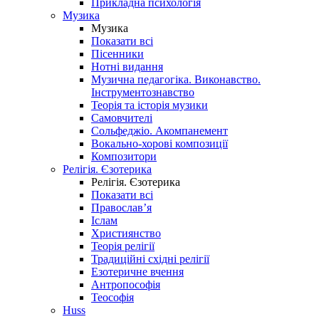
Прикладна психологія
Музика
Музика
Показати всі
Пісенники
Нотні видання
Музична педагогіка. Виконавство.
Інструментознавство
Теорія та історія музики
Самовчителі
Сольфеджіо. Акомпанемент
Вокально-хорові композиції
Композитори
Релігія. Єзотерика
Релігія. Єзотерика
Показати всі
Православ’я
Іслам
Християнство
Теорія релігії
Традиційні східні релігії
Езотеричне вчення
Антропософія
Теософія
Huss