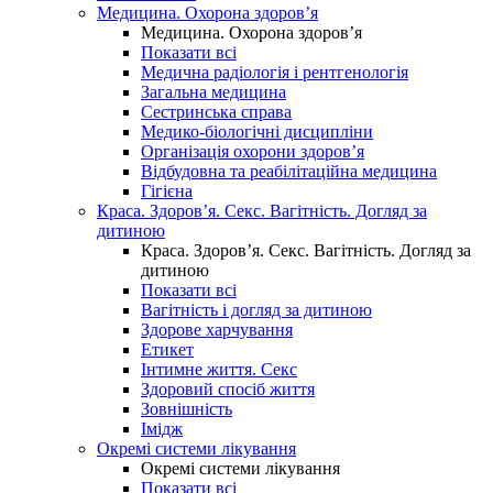
Медицина. Охорона здоров’я
Медицина. Охорона здоров’я
Показати всі
Медична радіологія і рентгенологія
Загальна медицина
Сестринська справа
Медико-біологічні дисципліни
Організація охорони здоров’я
Відбудовна та реабілітаційна медицина
Гігієна
Краса. Здоров’я. Секс. Вагітність. Догляд за
дитиною
Краса. Здоров’я. Секс. Вагітність. Догляд за
дитиною
Показати всі
Вагітність і догляд за дитиною
Здорове харчування
Етикет
Інтимне життя. Секс
Здоровий спосіб життя
Зовнішність
Імідж
Окремі системи лікування
Окремі системи лікування
Показати всі