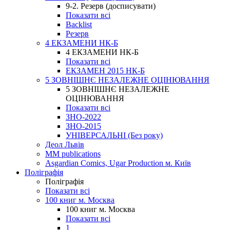
9-2. Резерв (досписувати)
Показати всі
Backlist
Резерв
4 ЕКЗАМЕНИ НК-Б
4 ЕКЗАМЕНИ НК-Б
Показати всі
ЕКЗАМЕН 2015 НК-Б
5 ЗОВНІШНЄ НЕЗАЛЕЖНЕ ОЦІНЮВАННЯ
5 ЗОВНІШНЄ НЕЗАЛЕЖНЕ
ОЦІНЮВАННЯ
Показати всі
ЗНО-2022
ЗНО-2015
УНІВЕРСАЛЬНІ (Без року)
Деол Львів
MM publications
Asgardian Comics, Ugar Production м. Київ
Поліграфія
Поліграфія
Показати всі
100 книг м. Москва
100 книг м. Москва
Показати всі
1