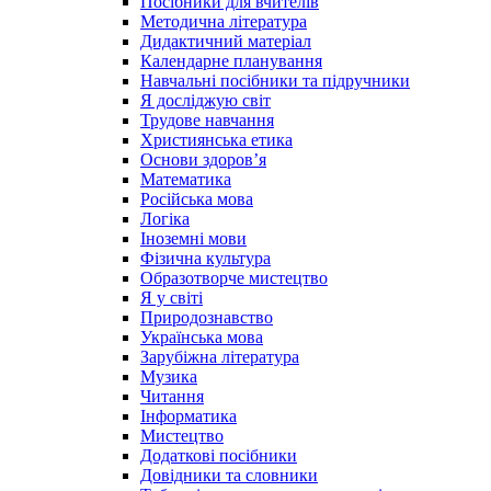
Посібники для вчителів
Методична література
Дидактичний матеріал
Календарне планування
Навчальні посібники та підручники
Я досліджую світ
Трудове навчання
Християнська етика
Основи здоров’я
Математика
Російська мова
Логіка
Іноземні мови
Фізична культура
Образотворче мистецтво
Я у світі
Природознавство
Українська мова
Зарубіжна література
Музика
Читання
Інформатика
Мистецтво
Додаткові посібники
Довідники та словники