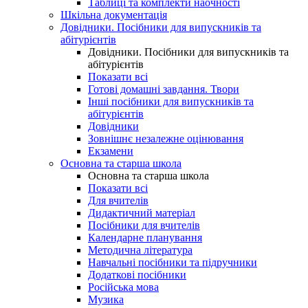
Таблиці та комплекти наочності
Шкільна документація
Довідники. Посібники для випускників та
абітурієнтів
Довідники. Посібники для випускників та
абітурієнтів
Показати всі
Готові домашні завдання. Твори
Інші посібники для випускників та
абітурієнтів
Довідники
Зовнішнє незалежне оцінювання
Екзамени
Основна та старша школа
Основна та старша школа
Показати всі
Для вчителів
Дидактичний матеріал
Посібники для вчителів
Календарне планування
Методична література
Навчальні посібники та підручники
Додаткові посібники
Російська мова
Музика