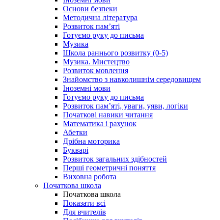
Основи безпеки
Методична література
Розвиток пам’яті
Готуємо руку до письма
Музика
Школа раннього розвитку (0-5)
Музика. Мистецтво
Розвиток мовлення
Знайомство з навколишнім середовищем
Іноземні мови
Готуємо руку до письма
Розвиток пам’яті, уваги, уяви, логіки
Початкові навики читання
Математика і рахунок
Абетки
Дрібна моторика
Букварі
Розвиток загальних здібностей
Перші геометричні поняття
Виховна робота
Початкова школа
Початкова школа
Показати всі
Для вчителів