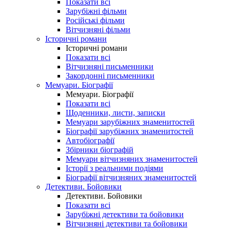
Показати всі
Зарубіжні фільми
Російські фільми
Вітчизняні фільми
Історичні романи
Історичні романи
Показати всі
Вітчизняні письменники
Закордонні письменники
Мемуари. Біографії
Мемуари. Біографії
Показати всі
Щоденники, листи, записки
Мемуари зарубіжних знаменитостей
Біографії зарубіжних знаменитостей
Автобіографії
Збірники біографій
Мемуари вітчизняних знаменитостей
Історії з реальними подіями
Біографії вітчизняних знаменитостей
Детективи. Бойовики
Детективи. Бойовики
Показати всі
Зарубіжні детективи та бойовики
Вітчизняні детективи та бойовики