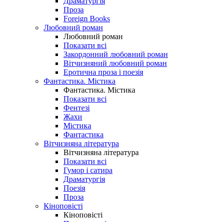
Драматургія
Проза
Foreign Books
Любовний роман
Любовний роман
Показати всі
Закордонний любовний роман
Вітчизняний любовний роман
Еротична проза і поезія
Фантастика. Містика
Фантастика. Містика
Показати всі
Фентезі
Жахи
Містика
Фантастика
Вітчизняна література
Вітчизняна література
Показати всі
Гумор і сатира
Драматургія
Поезія
Проза
Кіноповісті
Кіноповісті