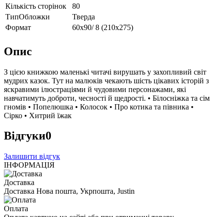
Кількість сторінок
80
ТипОбложки
Тверда
Формат
60х90/ 8 (210х275)
Опис
З цією книжкою маленькі читачі вирушать у захопливий світ
мудрих казок. Тут на малюків чекають шість цікавих історій з
яскравими ілюстраціями й чудовими персонажами, які
навчатимуть доброти, чесності й щедрості. • Білосніжка та сім
гномів • Попелюшка • Колосок • Про котика та півника •
Сірко • Хитрий їжак
Відгуки
0
Залишити відгук
ІНФОРМАЦІЯ
Доставка
Доставка Нова пошта, Укрпошта, Justin
Оплата