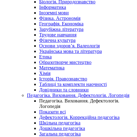
Біологія. Природознавство
Інформатика
Іноземні мови
Фізика. Астрономія
Географія. Економіка
Зарубіжна література
Трудове навчання
Фізична культура
Основи здоров’я. Валеологія
Українська мова та література
Етика
Образотворче мистецтво
Математика
Хімія
Історія. Правознавство
Таблиці та комплекти наочності
Довідники та словники
Педагогіка. Виховання. Дефектологія. Логопедія
Педагогіка. Виховання. Дефектологія.
Логопедія
Показати всі
Дефектологія. Коррекційна педагогіка
Шкільна педагогіка
Дошкільна педагогіка
Загальна педагогіка