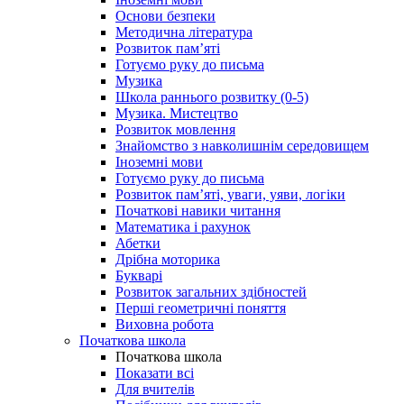
Основи безпеки
Методична література
Розвиток пам’яті
Готуємо руку до письма
Музика
Школа раннього розвитку (0-5)
Музика. Мистецтво
Розвиток мовлення
Знайомство з навколишнім середовищем
Іноземні мови
Готуємо руку до письма
Розвиток пам’яті, уваги, уяви, логіки
Початкові навики читання
Математика і рахунок
Абетки
Дрібна моторика
Букварі
Розвиток загальних здібностей
Перші геометричні поняття
Виховна робота
Початкова школа
Початкова школа
Показати всі
Для вчителів