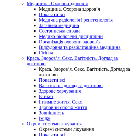
Медицина. Охорона здоров’я
Медицина. Охорона здоров’я
Показати всі
Медична радіологія і рентгенологія
Загальна медицина
Сестринська справа
Медико-біологічні дисципліни
Організація охорони здоров’я
Відбудовна та реабілітаційна медицина
Гігієна
Краса. Здоров’я. Секс. Вагітність. Догляд за
дитиною
Краса. Здоров’я. Секс. Вагітність. Догляд за
дитиною
Показати всі
Вагітність і догляд за дитиною
Здорове харчування
Етикет
Інтимне життя. Секс
Здоровий спосіб життя
Зовнішність
Імідж
Окремі системи лікування
Окремі системи лікування
Показати всі