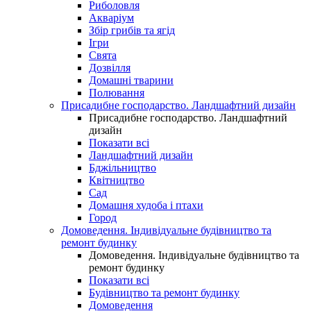
Риболовля
Акваріум
Збір грибів та ягід
Ігри
Свята
Дозвілля
Домашні тварини
Полювання
Присадибне господарство. Ландшафтний дизайн
Присадибне господарство. Ландшафтний
дизайн
Показати всі
Ландшафтний дизайн
Бджільництво
Квітництво
Сад
Домашня худоба і птахи
Город
Домоведення. Індивідуальне будівництво та
ремонт будинку
Домоведення. Індивідуальне будівництво та
ремонт будинку
Показати всі
Будівництво та ремонт будинку
Домоведення