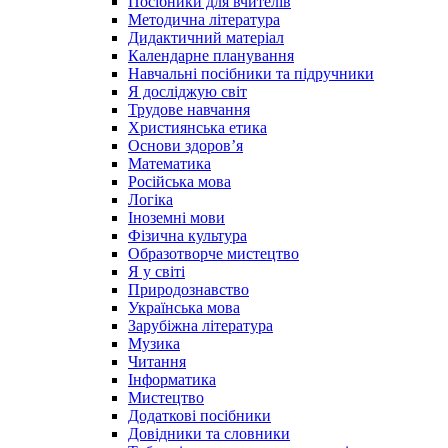
Посібники для вчителів
Методична література
Дидактичний матеріал
Календарне планування
Навчальні посібники та підручники
Я досліджую світ
Трудове навчання
Християнська етика
Основи здоров’я
Математика
Російська мова
Логіка
Іноземні мови
Фізична культура
Образотворче мистецтво
Я у світі
Природознавство
Українська мова
Зарубіжна література
Музика
Читання
Інформатика
Мистецтво
Додаткові посібники
Довідники та словники