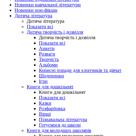
Новинки навчальної літератури
Новинки нон-фікшн
Дитяча література
Дитяча література
Показати всі
Дитяча творчість і дозвілля
Дитяча творчість і дозвілля
Показати всі
Анкети
Розваги
Творчість
Альбоми
Корисні поради для хлопчиків та дівчат
Щоденники
Ігри
Книги для дошкільнят
Книги для дошкільнят
Показати всі
Казки
Розфарбовка
Вірші
Пізнавальна література
Готуємося до школи
Книги для молодших школярів
Книги для молодших школярів