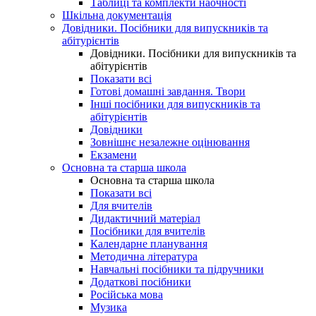
Таблиці та комплекти наочності
Шкільна документація
Довідники. Посібники для випускників та
абітурієнтів
Довідники. Посібники для випускників та
абітурієнтів
Показати всі
Готові домашні завдання. Твори
Інші посібники для випускників та
абітурієнтів
Довідники
Зовнішнє незалежне оцінювання
Екзамени
Основна та старша школа
Основна та старша школа
Показати всі
Для вчителів
Дидактичний матеріал
Посібники для вчителів
Календарне планування
Методична література
Навчальні посібники та підручники
Додаткові посібники
Російська мова
Музика