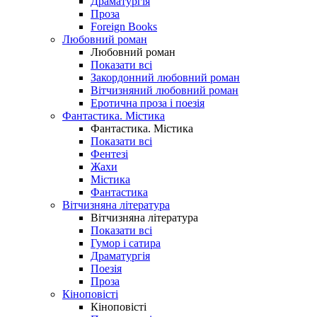
Драматургія
Проза
Foreign Books
Любовний роман
Любовний роман
Показати всі
Закордонний любовний роман
Вітчизняний любовний роман
Еротична проза і поезія
Фантастика. Містика
Фантастика. Містика
Показати всі
Фентезі
Жахи
Містика
Фантастика
Вітчизняна література
Вітчизняна література
Показати всі
Гумор і сатира
Драматургія
Поезія
Проза
Кіноповісті
Кіноповісті