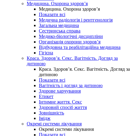
Медицина. Охорона здоров’я
Медицина. Охорона здоров’я
Показати всі
Медична радіологія і рентгенологія
Загальна медицина
Сестринська справа
Медико-біологічні дисципліни
Організація охорони здоров’я
Відбудовна та реабілітаційна медицина
Гігієна
Краса. Здоров’я. Секс. Вагітність. Догляд за
дитиною
Краса. Здоров’я. Секс. Вагітність. Догляд за
дитиною
Показати всі
Вагітність і догляд за дитиною
Здорове харчування
Етикет
Інтимне життя. Секс
Здоровий спосіб життя
Зовнішність
Імідж
Окремі системи лікування
Окремі системи лікування
Показати всі