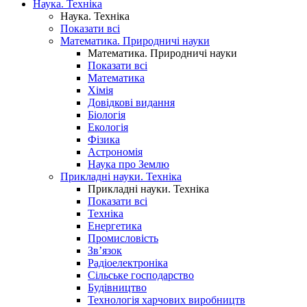
Наука. Техніка
Наука. Техніка
Показати всі
Математика. Природничі науки
Математика. Природничі науки
Показати всі
Математика
Хімія
Довідкові видання
Біологія
Екологія
Фізика
Астрономія
Наука про Землю
Прикладні науки. Техніка
Прикладні науки. Техніка
Показати всі
Техніка
Енергетика
Промисловість
Зв’язок
Радіоелектроніка
Сільське господарство
Будівництво
Технологія харчових виробництв