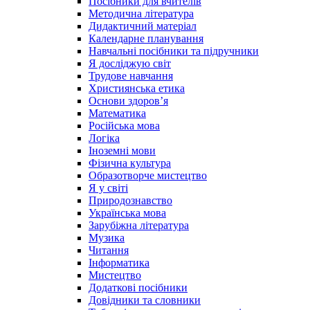
Посібники для вчителів
Методична література
Дидактичний матеріал
Календарне планування
Навчальні посібники та підручники
Я досліджую світ
Трудове навчання
Християнська етика
Основи здоров’я
Математика
Російська мова
Логіка
Іноземні мови
Фізична культура
Образотворче мистецтво
Я у світі
Природознавство
Українська мова
Зарубіжна література
Музика
Читання
Інформатика
Мистецтво
Додаткові посібники
Довідники та словники