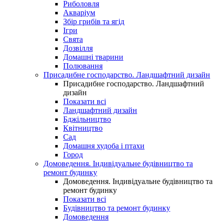
Риболовля
Акваріум
Збір грибів та ягід
Ігри
Свята
Дозвілля
Домашні тварини
Полювання
Присадибне господарство. Ландшафтний дизайн
Присадибне господарство. Ландшафтний
дизайн
Показати всі
Ландшафтний дизайн
Бджільництво
Квітництво
Сад
Домашня худоба і птахи
Город
Домоведення. Індивідуальне будівництво та
ремонт будинку
Домоведення. Індивідуальне будівництво та
ремонт будинку
Показати всі
Будівництво та ремонт будинку
Домоведення