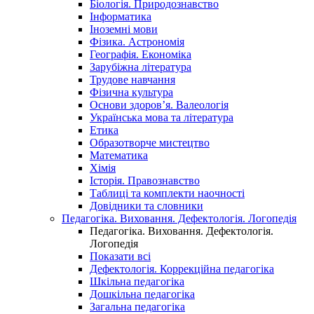
Біологія. Природознавство
Інформатика
Іноземні мови
Фізика. Астрономія
Географія. Економіка
Зарубіжна література
Трудове навчання
Фізична культура
Основи здоров’я. Валеологія
Українська мова та література
Етика
Образотворче мистецтво
Математика
Хімія
Історія. Правознавство
Таблиці та комплекти наочності
Довідники та словники
Педагогіка. Виховання. Дефектологія. Логопедія
Педагогіка. Виховання. Дефектологія.
Логопедія
Показати всі
Дефектологія. Коррекційна педагогіка
Шкільна педагогіка
Дошкільна педагогіка
Загальна педагогіка