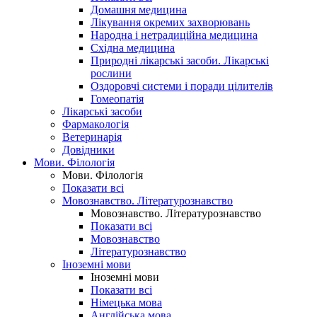
Домашня медицина
Лікування окремих захворювань
Народна і нетрадиційна медицина
Східна медицина
Природні лікарські засоби. Лікарські
рослини
Оздоровчі системи і поради цілителів
Гомеопатія
Лікарські засоби
Фармакологія
Ветеринарія
Довідники
Мови. Філологія
Мови. Філологія
Показати всі
Мовознавство. Літературознавство
Мовознавство. Літературознавство
Показати всі
Мовознавство
Літературознавство
Іноземні мови
Іноземні мови
Показати всі
Німецька мова
Англійська мова