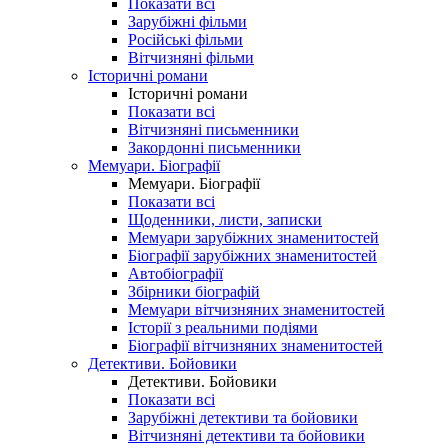
Показати всі
Зарубіжні фільми
Російські фільми
Вітчизняні фільми
Історичні романи
Історичні романи
Показати всі
Вітчизняні письменники
Закордонні письменники
Мемуари. Біографії
Мемуари. Біографії
Показати всі
Щоденники, листи, записки
Мемуари зарубіжних знаменитостей
Біографії зарубіжних знаменитостей
Автобіографії
Збірники біографій
Мемуари вітчизняних знаменитостей
Історії з реальними подіями
Біографії вітчизняних знаменитостей
Детективи. Бойовики
Детективи. Бойовики
Показати всі
Зарубіжні детективи та бойовики
Вітчизняні детективи та бойовики