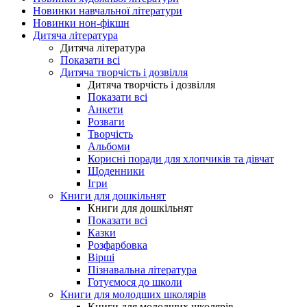
Новинки навчальної літератури
Новинки нон-фікшн
Дитяча література
Дитяча література
Показати всі
Дитяча творчість і дозвілля
Дитяча творчість і дозвілля
Показати всі
Анкети
Розваги
Творчість
Альбоми
Корисні поради для хлопчиків та дівчат
Щоденники
Ігри
Книги для дошкільнят
Книги для дошкільнят
Показати всі
Казки
Розфарбовка
Вірші
Пізнавальна література
Готуємося до школи
Книги для молодших школярів
Книги для молодших школярів