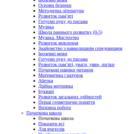
Основи безпеки
Методична література
Розвиток пам’яті
Готуємо руку до письма
Музика
Школа раннього розвитку (0-5)
Музика. Мистецтво
Розвиток мовлення
Знайомство з навколишнім середовищем
Іноземні мови
Готуємо руку до письма
Розвиток пам’яті, уваги, уяви, логіки
Початкові навики читання
Математика і рахунок
Абетки
Дрібна моторика
Букварі
Розвиток загальних здібностей
Перші геометричні поняття
Виховна робота
Початкова школа
Початкова школа
Показати всі
Для вчителів