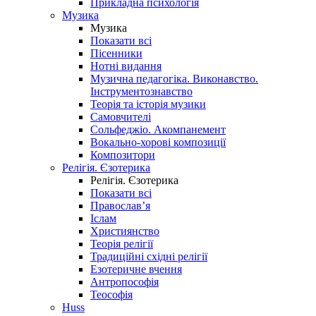
Прикладна психологія
Музика
Музика
Показати всі
Пісенники
Нотні видання
Музична педагогіка. Виконавство.
Інструментознавство
Теорія та історія музики
Самовчителі
Сольфеджіо. Акомпанемент
Вокально-хорові композиції
Композитори
Релігія. Єзотерика
Релігія. Єзотерика
Показати всі
Православ’я
Іслам
Християнство
Теорія релігії
Традиційні східні релігії
Езотеричне вчення
Антропософія
Теософія
Huss