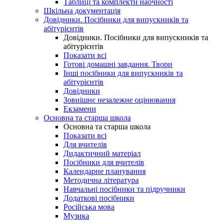
Таблиці та комплекти наочності
Шкільна документація
Довідники. Посібники для випускників та
абітурієнтів
Довідники. Посібники для випускників та
абітурієнтів
Показати всі
Готові домашні завдання. Твори
Інші посібники для випускників та
абітурієнтів
Довідники
Зовнішнє незалежне оцінювання
Екзамени
Основна та старша школа
Основна та старша школа
Показати всі
Для вчителів
Дидактичний матеріал
Посібники для вчителів
Календарне планування
Методична література
Навчальні посібники та підручники
Додаткові посібники
Російська мова
Музика