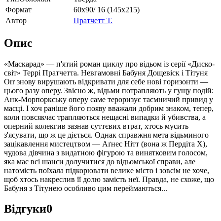
Формат
60х90/ 16 (145х215)
Автор
Пратчетт Т.
Опис
«Маскарад» — п'ятий роман циклу про відьом із серії «Диско-
світ» Террі Пратчетта. Невгамовні Бабуня Дощевіск і Тітуня
Orr знову вирушають відкривати для себе нові горизонти —
цього разу оперу. Звісно ж, відьми потрапляють у гущу подій:
Анк-Морпоркську оперу саме тероризує таємничий привид у
масці. І хоч раніше його появу вважали добрим знаком, тепер,
коли повсякчас трапляються нещасні випадки й убивства, а
оперний колекгив зазнав суттєвих втрат, хтось мусить
з'ясувати, що ж це діється. Однак справжня мета відьминого
зацікавлення мистецтвом — Аґнес Нітт (вона ж Пердіта X),
чудова дівчина з видатною фігурою та винятковим голосом,
яка має всі шанси долучитися до відьомської справи, але
натомість поїхала підкорювати велике місто і зовсім не хоче,
щоб хтось накреслив її долю замість неї. Правда, не схоже, що
Бабуня з Тітунею особливо цим переймаються...
Відгуки
0