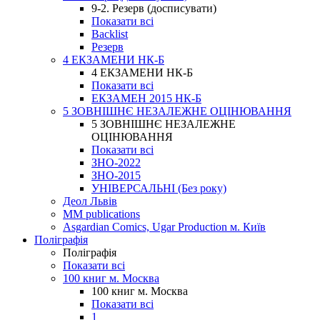
9-2. Резерв (досписувати)
Показати всі
Backlist
Резерв
4 ЕКЗАМЕНИ НК-Б
4 ЕКЗАМЕНИ НК-Б
Показати всі
ЕКЗАМЕН 2015 НК-Б
5 ЗОВНІШНЄ НЕЗАЛЕЖНЕ ОЦІНЮВАННЯ
5 ЗОВНІШНЄ НЕЗАЛЕЖНЕ
ОЦІНЮВАННЯ
Показати всі
ЗНО-2022
ЗНО-2015
УНІВЕРСАЛЬНІ (Без року)
Деол Львів
MM publications
Asgardian Comics, Ugar Production м. Київ
Поліграфія
Поліграфія
Показати всі
100 книг м. Москва
100 книг м. Москва
Показати всі
1