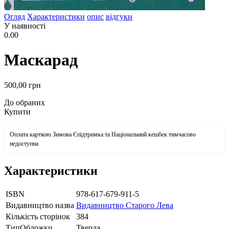
Огляд
Характеристики
опис
відгуки
У наявності
0.00
Маскарад
500
,00
грн
До обраних
Купити
Оплата карткою Зимова Єпідтримка та Національний кешбек тимчасово
недоступна
Характеристики
ISBN
978-617-679-911-5
Видавництво назва
Видавництво Старого Лева
Кількість сторінок
384
ТипОбложки
Тверда