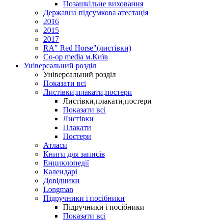
Позашкільне виховання
Державна підсумкова атестація
2016
2015
2017
RA" Red Horse"(листівки)
Co-op media м.Київ
Універсальний розділ
Універсальний розділ
Показати всі
Листівки,плакати,постери
Листівки,плакати,постери
Показати всі
Листівки
Плакати
Постери
Атласи
Книги для записів
Енциклопедії
Календарі
Довідники
Longman
Підручники і посібники
Підручники і посібники
Показати всі