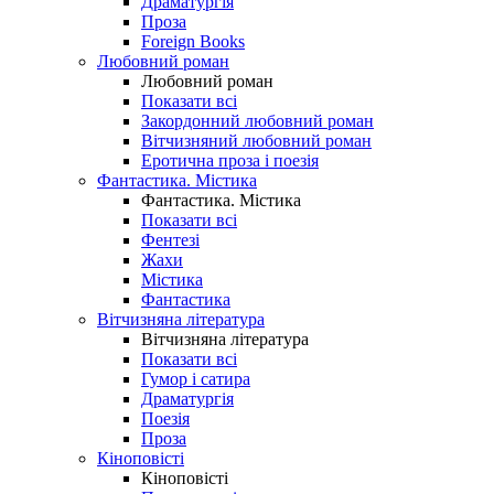
Драматургія
Проза
Foreign Books
Любовний роман
Любовний роман
Показати всі
Закордонний любовний роман
Вітчизняний любовний роман
Еротична проза і поезія
Фантастика. Містика
Фантастика. Містика
Показати всі
Фентезі
Жахи
Містика
Фантастика
Вітчизняна література
Вітчизняна література
Показати всі
Гумор і сатира
Драматургія
Поезія
Проза
Кіноповісті
Кіноповісті