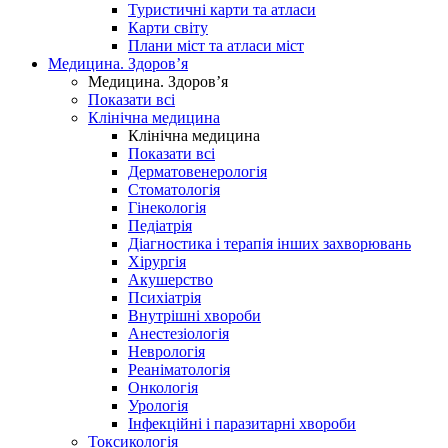
Туристичні карти та атласи
Карти світу
Плани міст та атласи міст
Медицина. Здоров’я
Медицина. Здоров’я
Показати всі
Клінічна медицина
Клінічна медицина
Показати всі
Дерматовенерологія
Стоматологія
Гінекологія
Педіатрія
Діагностика і терапія інших захворювань
Хірургія
Акушерство
Психіатрія
Внутрішні хвороби
Анестезіологія
Неврологія
Реаніматологія
Онкологія
Урологія
Інфекційні і паразитарні хвороби
Токсикологія