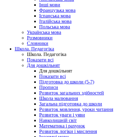
Інші мови
Французька мова
Іспанська мова
Італійська мова
Польська мова
Українська мова
Розмовники
Словники
Школа. Педагогіка
Школа. Педагогіка
Показати всі
Для дошкільнят
Для дошкільнят
Показати всі
Підготовка до школи (5-7)
Прописи
Розвиток загальних здібностей
Школа малювання
Загальна підготовка до школи
Розвиток мовлення, уроки читання
Розвиток уваги і уяви
Навколишній світ
Математика і рахунок
Розвиток логіки і мислення
Іноземні мови