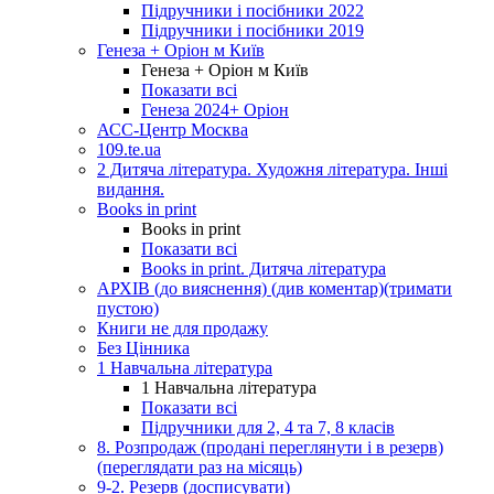
Підручники і посібники 2022
Підручники і посібники 2019
Генеза + Оріон м Київ
Генеза + Оріон м Київ
Показати всі
Генеза 2024+ Оріон
АСС-Центр Москва
109.te.ua
2 Дитяча література. Художня література. Інші
видання.
Books in print
Books in print
Показати всі
Books in print. Дитяча література
АРХІВ (до вияснення) (див коментар)(тримати
пустою)
Книги не для продажу
Без Цінника
1 Навчальна література
1 Навчальна література
Показати всі
Підручники для 2, 4 та 7, 8 класів
8. Розпродаж (продані переглянути і в резерв)
(переглядати раз на місяць)
9-2. Резерв (досписувати)