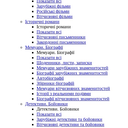
Показати всі
Зарубіжні фільми
Російські фільми
Вітчизняні фільми
Історичні романи
Історичні романи
Показати всі
Вітчизняні письменники
Закордонні письменники
Мемуари. Біографії
Мемуари. Біографії
Показати всі
Щоденники, листи, записки
Мемуари зарубіжних знаменитостей
Біографії зарубіжних знаменитостей
Автобіографії
Збірники біографій
Мемуари вітчизняних знаменитостей
Історії з реальними подіями
Біографії вітчизняних знаменитостей
Детективи. Бойовики
Детективи. Бойовики
Показати всі
Зарубіжні детективи та бойовики
Вітчизняні детективи та бойовики