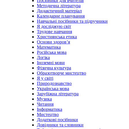
Посібники для вчителів
Методична література
Дидактичний матеріал
Календарне планування
Навчальні посібники та підручники
Я досліджую світ
Трудове навчання
Християнська етика
Основи здоров’я
Математика
Російська мова
Логіка
Іноземні мови
Фізична культура
Образотворче мистецтво
Я у світі
Природознавство
Українська мова
Зарубіжна література
Музика
Читання
Інформатика
Мистецтво
Додаткові посібники
Довідники та словники