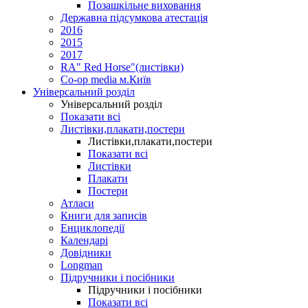
Позашкільне виховання
Державна підсумкова атестація
2016
2015
2017
RA" Red Horse"(листівки)
Co-op media м.Київ
Універсальний розділ
Універсальний розділ
Показати всі
Листівки,плакати,постери
Листівки,плакати,постери
Показати всі
Листівки
Плакати
Постери
Атласи
Книги для записів
Енциклопедії
Календарі
Довідники
Longman
Підручники і посібники
Підручники і посібники
Показати всі