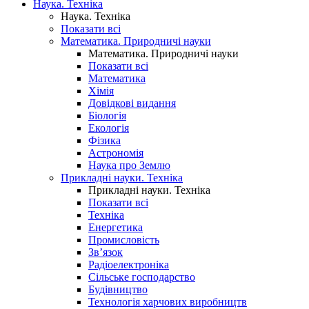
Наука. Техніка
Наука. Техніка
Показати всі
Математика. Природничі науки
Математика. Природничі науки
Показати всі
Математика
Хімія
Довідкові видання
Біологія
Екологія
Фізика
Астрономія
Наука про Землю
Прикладні науки. Техніка
Прикладні науки. Техніка
Показати всі
Техніка
Енергетика
Промисловість
Зв’язок
Радіоелектроніка
Сільське господарство
Будівництво
Технологія харчових виробництв