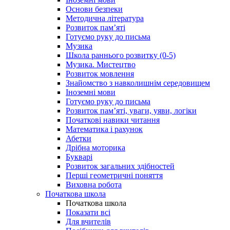
Основи безпеки
Методична література
Розвиток пам’яті
Готуємо руку до письма
Музика
Школа раннього розвитку (0-5)
Музика. Мистецтво
Розвиток мовлення
Знайомство з навколишнім середовищем
Іноземні мови
Готуємо руку до письма
Розвиток пам’яті, уваги, уяви, логіки
Початкові навики читання
Математика і рахунок
Абетки
Дрібна моторика
Букварі
Розвиток загальних здібностей
Перші геометричні поняття
Виховна робота
Початкова школа
Початкова школа
Показати всі
Для вчителів