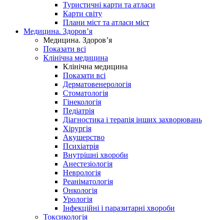
Туристичні карти та атласи
Карти світу
Плани міст та атласи міст
Медицина. Здоров’я
Медицина. Здоров’я
Показати всі
Клінічна медицина
Клінічна медицина
Показати всі
Дерматовенерологія
Стоматологія
Гінекологія
Педіатрія
Діагностика і терапія інших захворювань
Хірургія
Акушерство
Психіатрія
Внутрішні хвороби
Анестезіологія
Неврологія
Реаніматологія
Онкологія
Урологія
Інфекційні і паразитарні хвороби
Токсикологія