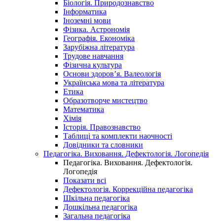
Біологія. Природознавство
Інформатика
Іноземні мови
Фізика. Астрономія
Географія. Економіка
Зарубіжна література
Трудове навчання
Фізична культура
Основи здоров’я. Валеологія
Українська мова та література
Етика
Образотворче мистецтво
Математика
Хімія
Історія. Правознавство
Таблиці та комплекти наочності
Довідники та словники
Педагогіка. Виховання. Дефектологія. Логопедія
Педагогіка. Виховання. Дефектологія.
Логопедія
Показати всі
Дефектологія. Коррекційна педагогіка
Шкільна педагогіка
Дошкільна педагогіка
Загальна педагогіка