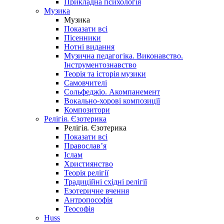
Прикладна психологія
Музика
Музика
Показати всі
Пісенники
Нотні видання
Музична педагогіка. Виконавство.
Інструментознавство
Теорія та історія музики
Самовчителі
Сольфеджіо. Акомпанемент
Вокально-хорові композиції
Композитори
Релігія. Єзотерика
Релігія. Єзотерика
Показати всі
Православ’я
Іслам
Християнство
Теорія релігії
Традиційні східні релігії
Езотеричне вчення
Антропософія
Теософія
Huss