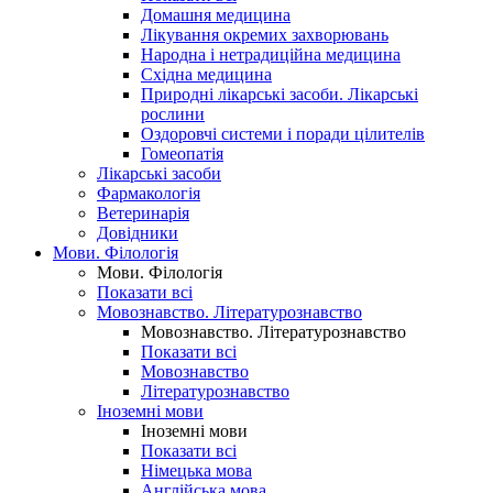
Домашня медицина
Лікування окремих захворювань
Народна і нетрадиційна медицина
Східна медицина
Природні лікарські засоби. Лікарські
рослини
Оздоровчі системи і поради цілителів
Гомеопатія
Лікарські засоби
Фармакологія
Ветеринарія
Довідники
Мови. Філологія
Мови. Філологія
Показати всі
Мовознавство. Літературознавство
Мовознавство. Літературознавство
Показати всі
Мовознавство
Літературознавство
Іноземні мови
Іноземні мови
Показати всі
Німецька мова
Англійська мова