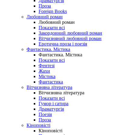
Драматургія
Проза
Foreign Books
Любовний роман
Любовний роман
Показати всі
Закордонний любовний роман
Вітчизняний любовний роман
Еротична проза і поезія
Фантастика. Містика
Фантастика. Містика
Показати всі
Фентезі
Жахи
Містика
Фантастика
Вітчизняна література
Вітчизняна література
Показати всі
Гумор і сатира
Драматургія
Поезія
Проза
Кіноповісті
Кіноповісті