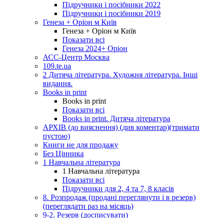
Підручники і посібники 2022
Підручники і посібники 2019
Генеза + Оріон м Київ
Генеза + Оріон м Київ
Показати всі
Генеза 2024+ Оріон
АСС-Центр Москва
109.te.ua
2 Дитяча література. Художня література. Інші
видання.
Books in print
Books in print
Показати всі
Books in print. Дитяча література
АРХІВ (до вияснення) (див коментар)(тримати
пустою)
Книги не для продажу
Без Цінника
1 Навчальна література
1 Навчальна література
Показати всі
Підручники для 2, 4 та 7, 8 класів
8. Розпродаж (продані переглянути і в резерв)
(переглядати раз на місяць)
9-2. Резерв (досписувати)