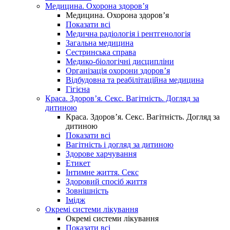
Медицина. Охорона здоров’я
Медицина. Охорона здоров’я
Показати всі
Медична радіологія і рентгенологія
Загальна медицина
Сестринська справа
Медико-біологічні дисципліни
Організація охорони здоров’я
Відбудовна та реабілітаційна медицина
Гігієна
Краса. Здоров’я. Секс. Вагітність. Догляд за
дитиною
Краса. Здоров’я. Секс. Вагітність. Догляд за
дитиною
Показати всі
Вагітність і догляд за дитиною
Здорове харчування
Етикет
Інтимне життя. Секс
Здоровий спосіб життя
Зовнішність
Імідж
Окремі системи лікування
Окремі системи лікування
Показати всі