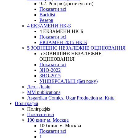
9-2. Резерв (досписувати)
Показати всі
Backlist
Резерв
4 ЕКЗАМЕНИ НК-Б
4 ЕКЗАМЕНИ НК-Б
Показати всі
ЕКЗАМЕН 2015 НК-Б
5 ЗОВНІШНЄ НЕЗАЛЕЖНЕ ОЦІНЮВАННЯ
5 ЗОВНІШНЄ НЕЗАЛЕЖНЕ
ОЦІНЮВАННЯ
Показати всі
ЗНО-2022
ЗНО-2015
УНІВЕРСАЛЬНІ (Без року)
Деол Львів
MM publications
Asgardian Comics, Ugar Production м. Київ
Поліграфія
Поліграфія
Показати всі
100 книг м. Москва
100 книг м. Москва
Показати всі
1