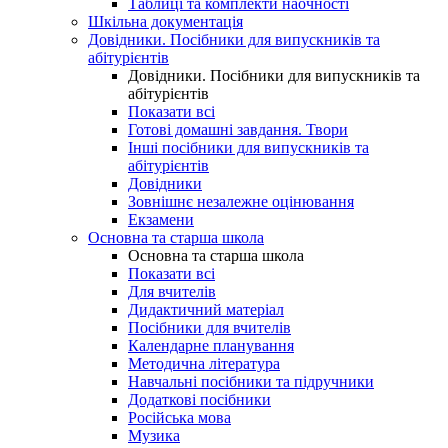
Таблиці та комплекти наочності
Шкільна документація
Довідники. Посібники для випускників та
абітурієнтів
Довідники. Посібники для випускників та
абітурієнтів
Показати всі
Готові домашні завдання. Твори
Інші посібники для випускників та
абітурієнтів
Довідники
Зовнішнє незалежне оцінювання
Екзамени
Основна та старша школа
Основна та старша школа
Показати всі
Для вчителів
Дидактичний матеріал
Посібники для вчителів
Календарне планування
Методична література
Навчальні посібники та підручники
Додаткові посібники
Російська мова
Музика