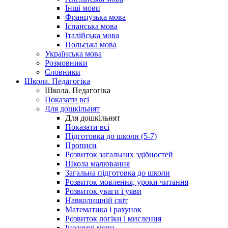
Інші мови
Французька мова
Іспанська мова
Італійська мова
Польська мова
Українська мова
Розмовники
Словники
Школа. Педагогіка
Школа. Педагогіка
Показати всі
Для дошкільнят
Для дошкільнят
Показати всі
Підготовка до школи (5-7)
Прописи
Розвиток загальних здібностей
Школа малювання
Загальна підготовка до школи
Розвиток мовлення, уроки читання
Розвиток уваги і уяви
Навколишній світ
Математика і рахунок
Розвиток логіки і мислення
Іноземні мови