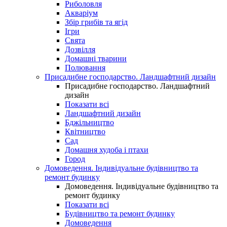
Риболовля
Акваріум
Збір грибів та ягід
Ігри
Свята
Дозвілля
Домашні тварини
Полювання
Присадибне господарство. Ландшафтний дизайн
Присадибне господарство. Ландшафтний
дизайн
Показати всі
Ландшафтний дизайн
Бджільництво
Квітництво
Сад
Домашня худоба і птахи
Город
Домоведення. Індивідуальне будівництво та
ремонт будинку
Домоведення. Індивідуальне будівництво та
ремонт будинку
Показати всі
Будівництво та ремонт будинку
Домоведення