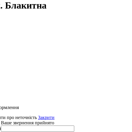
и. Блакитна
формлення
ти про неточність
Закрити
 Ваше звернення прийнято
я