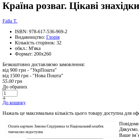
Країна розваг. Цікаві знахідк
Falla T.
ISBN:
978-617-536-969-2
Видавництво:
Глорія
Кількість сторінок:
32
обкл.:
М'яка
Формат:
200х260
Безкоштовно доставляємо замовлення:
від 900 грн - "УкрПошта"
від 1500 грн - "Нова Пошта"
55.00
грн
До обраних
До кошику
Нажаль це максимальна кількість цього товару доступна для о
Повідоми
Оплата карткою Зимова Єпідтримка та Національний кешбек
Дякуємо.
тимчасово недоступна
Ваше ім`