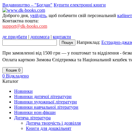
Видавництво – "Богдан"
Купити електронні книги
Доброго дня,
увійдіть
, щоб побачити свій персональний
кабінет
Контактна пошта:
support@dk-books.com
де придбати
|
допомога
|
контакти
Наприклад:
Естрадно-джазо
При замовленні від 1500 грн — у поштомат та відділення - без
Оплата карткою Зимова Єпідтримка та Національний кешбек т
Кошик
0
0
Відкладено
Каталог
Новинки
Новинки дитячої літератури
Новинки художньої літератури
Новинки навчальної літератури
Новинки нон-фікшн
Дитяча література
Дитяча творчість і дозвілля
Книги для дошкільнят