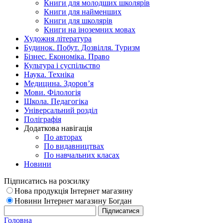
Книги для молодших школярів
Книги для найменших
Книги для школярів
Книги на іноземних мовах
Художня література
Будинок. Побут. Дозвілля. Туризм
Бізнес. Економіка. Право
Культура і суспільство
Наука. Техніка
Медицина. Здоров’я
Мови. Філологія
Школа. Педагогіка
Універсальний розділ
Поліграфія
Додаткова навігація
По авторах
По видавництвах
По навчальних класах
Новини
Підписатись на розсилку
Нова продукція Інтернет магазину
Новини Інтернет магазину Богдан
Головна