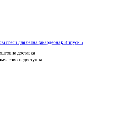
ві п’єси для баяна (акардеона): Випуск 5
коштовна доставка
имчасово недоступна