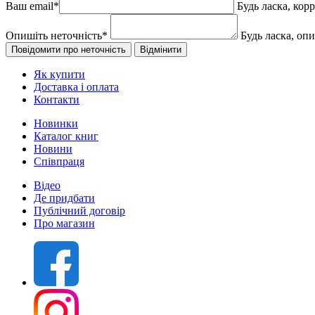
Ваш email
*
Будь ласка, кор
Опишіть неточність
*
Будь ласка, оп
Як купити
Доставка і оплата
Контакти
Новинки
Каталог книг
Новини
Співпраця
Відео
Де придбати
Публічний договір
Про магазин