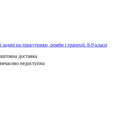
 задачі на трикутники, ромби і трапеції. 8-9 класи
коштовна доставка
имчасово недоступна