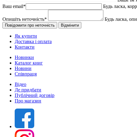
Ваш email
*
Будь ласка, кор
Опишіть неточність
*
Будь ласка, оп
Як купити
Доставка і оплата
Контакти
Новинки
Каталог книг
Новини
Співпраця
Відео
Де придбати
Публічний договір
Про магазин