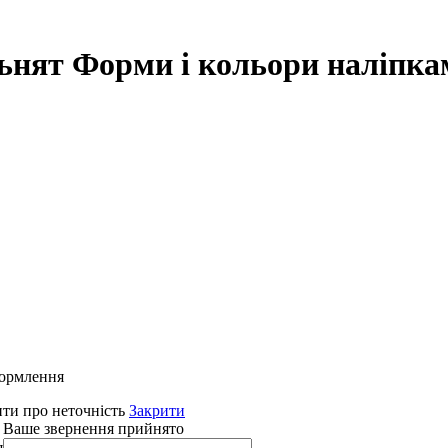
ьнят Форми і кольори наліпка
формлення
ти про неточність
Закрити
 Ваше звернення прийнято
я