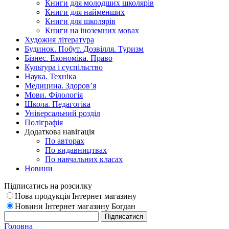
Книги для молодших школярів
Книги для найменших
Книги для школярів
Книги на іноземних мовах
Художня література
Будинок. Побут. Дозвілля. Туризм
Бізнес. Економіка. Право
Культура і суспільство
Наука. Техніка
Медицина. Здоров’я
Мови. Філологія
Школа. Педагогіка
Універсальний розділ
Поліграфія
Додаткова навігація
По авторах
По видавництвах
По навчальних класах
Новини
Підписатись на розсилку
Нова продукція Інтернет магазину
Новини Інтернет магазину Богдан
Головна