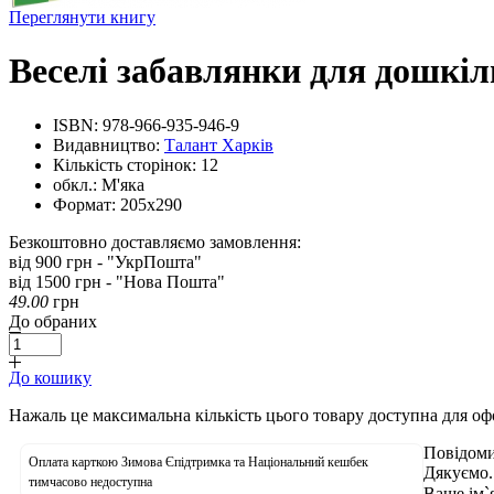
Переглянути книгу
Веселі забавлянки для дошкіл
ISBN:
978-966-935-946-9
Видавництво:
Талант Харків
Кількість сторінок:
12
обкл.:
М'яка
Формат:
205х290
Безкоштовно доставляємо замовлення:
від 900 грн - "УкрПошта"
від 1500 грн - "Нова Пошта"
49.00
грн
До обраних
До кошику
Нажаль це максимальна кількість цього товару доступна для о
Повідоми
Оплата карткою Зимова Єпідтримка та Національний кешбек
Дякуємо.
тимчасово недоступна
Ваше ім`