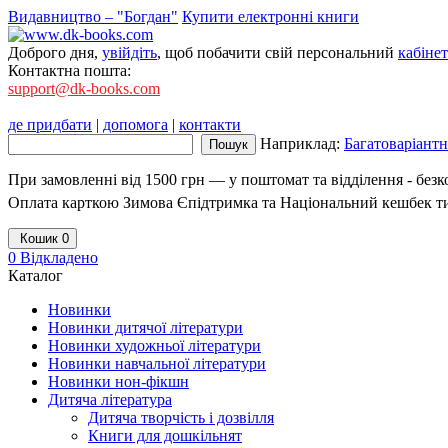
Видавництво – "Богдан"
Купити електронні книги
Доброго дня,
увійдіть
, щоб побачити свій персональний
кабінет
Контактна пошта:
support@dk-books.com
де придбати
|
допомога
|
контакти
Наприклад:
Багатоваріантні
При замовленні від 1500 грн — у поштомат та відділення - без
Оплата карткою Зимова Єпідтримка та Національний кешбек т
Кошик
0
0
Відкладено
Каталог
Новинки
Новинки дитячої літератури
Новинки художньої літератури
Новинки навчальної літератури
Новинки нон-фікшн
Дитяча література
Дитяча творчість і дозвілля
Книги для дошкільнят